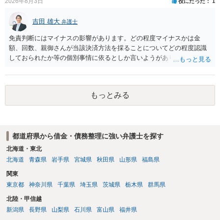
2026年8月3日
役にたった
1
吉田 雄大
弁護士
免責判断にはマイナスの影響があります。どの程度マイナスかは金
額、回数、親御さんが当該決済方法を採ることについてどの程度認識
しておられたか等の個別事情に依るとしか言いようがありません。 と
もあれ、依頼しておられる弁護士さんに直ちに具体的状況をお伝えに
なって相談し、善後策を考えることをお勧めします。
もっとみる
都道府県から借金・債務整理に強い弁護士を探す
北海道・東北
北海道
青森県
岩手県
宮城県
秋田県
山形県
福島県
関東
東京都
神奈川県
千葉県
埼玉県
茨城県
栃木県
群馬県
北陸・甲信越
新潟県
長野県
山梨県
石川県
富山県
福井県