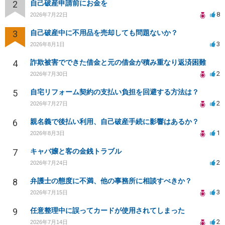
2
自己破産申請前にお金を
8
2026年7月22日
3
自己破産中に不用品を売却しても問題ないか？
3
2026年8月1日
4
詐欺被害でできた借金と元の借金が積み重なり返済困難
2
2026年7月30日
5
自宅リフォーム契約の支払い負担を回避する方法は？
2
2026年7月27日
6
親名義で後払い利用、自己破産手続に影響はあるか？
1
2026年8月3日
7
キャバ嬢と客の金銭トラブル
2
2026年7月24日
8
弁護士の態度に不満、他の事務所に相談すべきか？
3
2026年7月15日
9
任意整理中に誤ってカードが使用されてしまった
2
2026年7月14日