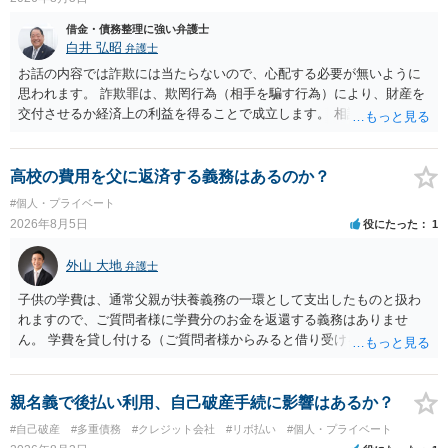
でしょうか。 ＞弁護士さんに入ってもらうことで支払額が下がること
はありますか？ そこはあり得ます、ただ、弁護士費用かけるならその
借金・債務整理に強い弁護士
分賠償に回すことも考えられるので、 兼ね合いは考えてみましょう。
白井 弘昭
弁護士
お話の内容では詐欺には当たらないので、心配する必要が無いように
思われます。 詐欺罪は、欺罔行為（相手を騙す行為）により、財産を
交付させるか経済上の利益を得ることで成立します。 相談者さんは、
お金が返金できないというだけで、何ら相手を騙していません。 です
ので、詐欺罪の実行行為性が無く罪に問うことはできません。 おそら
く、相手が真実を話せば警察も取り合わないと思いますが、虚偽の内
高校の費用を父に返済する義務はあるのか？
容を述べた場合は、捜査はあるかもしれません。 ただし、捜査におい
#個人・プライベート
て、真実を説明すれば、「ちゃんと返しなさいよ」程度の注意で済む
2026年8月5日
役にたった
1
ことだと思われます。 また、返せるお金が無いのであれば、返せない
のは致し方ありません。真摯に分割して支払うことを相手に告げてい
外山 大地
弁護士
くのみでしょう。 以上、ご参考まで。
子供の学費は、通常父親が扶養義務の一環として支出したものと扱わ
れますので、ご質問者様に学費分のお金を返還する義務はありませ
ん。 学費を貸し付ける（ご質問者様からみると借り受ける）といった
合意がない限りは、法的に返す義務があると主張するのは難しいでし
ょう。
親名義で後払い利用、自己破産手続に影響はあるか？
#自己破産
#多重債務
#クレジット会社
#リボ払い
#個人・プライベート