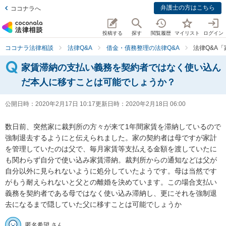
弁護士の方はこちら
ココナラへ
投稿する
探す
閲覧履歴
マイリスト
ログイン
ココナラ法律相談
法律Q&A
借金・債務整理の法律Q&A
法律Q&A
家賃滞納の支払い義務を契約者ではなく使い込ん
だ本人に移すことは可能でしょうか？
公開日時：
2020年2月17日 10:17
更新日時：
2020年2月18日 06:00
数日前、突然家に裁判所の方々が来て1年間家賃を滞納しているので
強制退去するようにと伝えられました。家の契約者は母ですが家計
を管理していたのは父で、毎月家賃等支払える金額を渡していたに
も関わらず自分で使い込み家賃滞納。裁判所からの通知などは父が
自分以外に見られないように処分していたようです。母は当然です
がもう耐えられないと父との離婚を決めています。この場合支払い
義務を契約者である母ではなく使い込み滞納し、更にそれを強制退
去になるまで隠していた父に移すことは可能でしょうか
匿名希望 さん