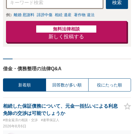
検索
例）
離婚 慰謝料
誹謗中傷
相続 遺産
著作物 違法
無料法律相談
新しく投稿する
借金・債務整理の法律Q&A
新着順
回答数が多い順
役にたった順
相続した保証債務について、元金一括払いによる利息
免除の交渉は可能でしょうか
#借金返済の相談・交渉
#連帯保証人
2026年8月6日