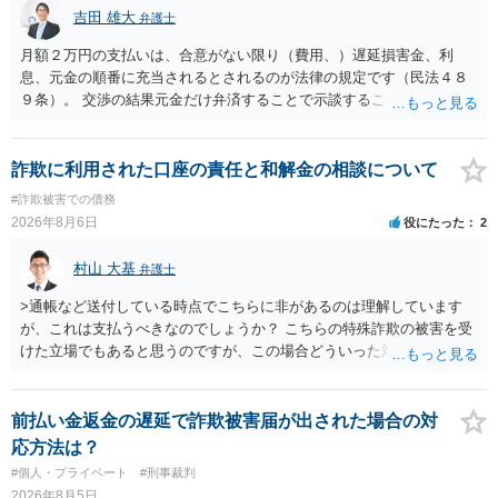
吉田 雄大
弁護士
月額２万円の支払いは、合意がない限り（費用、）遅延損害金、利
息、元金の順番に充当されるとされるのが法律の規定です（民法４８
９条）。 交渉の結果元金だけ弁済することで示談することは、弁護士
が関わる債務整理ではしばしばあることです。公的機関は減額に応じ
ることには消極的なことが多いものの、お近くの弁護士にご依頼しチ
ャレンジなさる意義は十分にあると思います。
詐欺に利用された口座の責任と和解金の相談について
#詐欺被害での債務
2026年8月6日
役にたった
2
村山 大基
弁護士
>通帳など送付している時点でこちらに非があるのは理解しています
が、これは支払うべきなのでしょうか？ こちらの特殊詐欺の被害を受
けた立場でもあると思うのですが、この場合どういった対処が必要で
しょうか？ →依頼するかどうかは別にして、弁護士に相談に行った方
がいいとは思います。 そもそも、特殊詐欺関係なく旦那さんの行為
は法に触れる可能性もあります。 ＞100万を支払わず穏便に和解する
前払い金返金の遅延で詐欺被害届が出された場合の対
ことは可能でしょうか？ →一般的には難しいです。相談者さんも１０
応方法は？
０万円の被害を受けたとして、１円も払わないで和解したいと言われ
#個人・プライベート
#刑事裁判
たら、 できるだけ重い刑罰を与えて欲しい、と思われるのではない
2026年8月5日