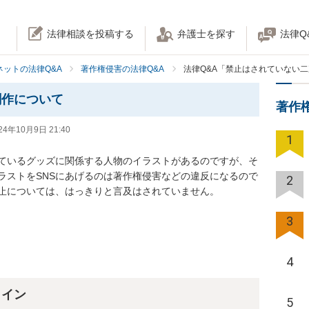
法律相談を投稿する
弁護士を探す
法律Q
ネットの法律Q&A
著作権侵害の法律Q&A
法律Q&A「禁止はされていない
創作について
著作
24年10月9日 21:40
1
ているグッズに関係する人物のイラストがあるのですが、そ
ラストをSNSにあげるのは著作権侵害などの違反になるので
2
止については、はっきりと言及はされていません。
3
4
ライン
5