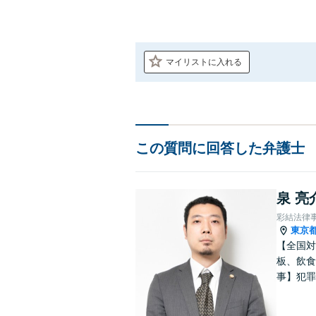
マイリストに入れる
この質問に回答した弁護士
泉 亮
彩結法律
東京
【全国対
板、飲食
事】犯罪
ポート【