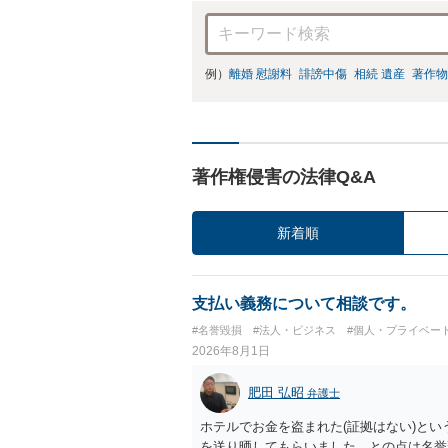
例）
離婚 慰謝料
誹謗中傷
相続 遺産
著作物
著作権侵害の法律Q&A
新着順
支払い義務について相談です。
#名誉毀損
#法人・ビジネス
#個人・プライベー
2026年8月1日
肥田 弘昭
弁護士
ホテルでお金を盗まれた(証拠はない)とい
を送り晒してもらいました。との点は名誉