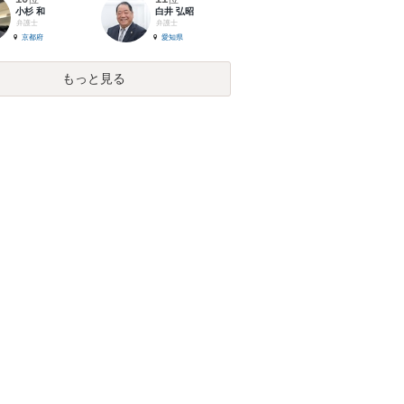
小杉 和
白井 弘昭
弁護士
弁護士
京都府
愛知県
もっと見る