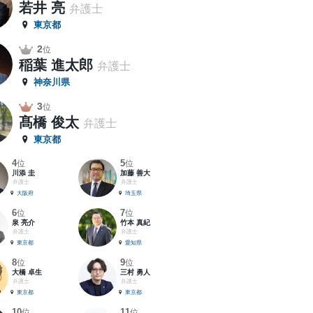
若井 亮
弁護士
東京都
2
位
稲葉 進太郎
弁護士
神奈川県
3
位
髙橋 俊太
弁護士
東京都
4
5
位
位
川添 圭
加藤 善大
弁護士
弁護士
大阪府
埼玉県
6
7
位
位
泉 亮介
竹本 真紀
弁護士
弁護士
東京都
愛知県
8
9
位
位
大橋 卓生
三村 勇人
弁護士
弁護士
東京都
東京都
10
11
位
位