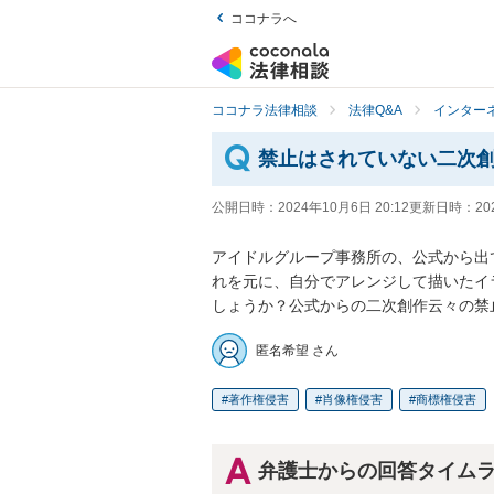
ココナラへ
ココナラ法律相談
法律Q&A
インター
禁止はされていない二次
公開日時：
2024年10月6日 20:12
更新日時：
20
アイドルグループ事務所の、公式から出
れを元に、自分でアレンジして描いたイ
しょうか？公式からの二次創作云々の禁
匿名希望 さん
著作権侵害
肖像権侵害
商標権侵害
弁護士からの回答タイム