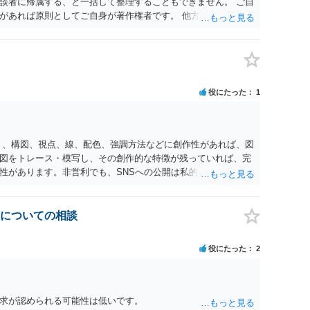
談者に帰属する、と一括して整理することもできません。 ご自
があれば原則としてご自身が著作権者です。 他方、ブランド
ッチコピー、販売コンセプトなどは、通常、著作物には当たり
スト等が含まれる場合には、その表現部分が著作物となる可能
は撮影者に、肖像に関する権利は被写体本人に帰属します（著作
に当然に著作権が生じるわけではありません。デザイナーが独自に
一般的なレイアウトや配色、依頼者から提供された素材を希望
役にたった
1
性は認められにくいと考えられます。仮に具体的な画面構成の
当該部分に限られ、ご相談者の写真や文章等を制作実績として
りません。 もっとも、契約書がなくても、見積書、メール、利
す。また、単に制作を担当した事実を記載したり、公開中のサ
く、構図、視点、線、配色、強調方法などに創作性があれば、図
止できるとは限りません。 人物写真については、通常のSNSへ
図をトレース・模写し、その創作的な特徴が残っていれば、完
性、本人の特定可能性等から判断されます。営業目的であり、
性があります。非営利でも、SNSへの公開は私的使用には当た
を認める方向の事情となりますが、自動的に肖像権侵害となる
、適法な引用にはなりません。自分の説明や批評が主で、図がそ
ール、チャット、デザイナーの利用規約を確認したうえで、「提
用部分が明確に区別され、必要な範囲に限られていることなど
掲載を許諾しない」と書面で明確に通知することをお勧めしま
のものを中心的に掲載する場合、引用と認められにくいでしょ
についての相談
載日時、画面を保存してから削除を求めてください。
えただけで適法になるとは限りません。医学上の事実を理解した
要があります。 安全にSNSで公開するには、教科書の図をトレ
役にたった
2
造という事実を基に、自分で構図や表現を工夫して作図する方
載が認められたオープンライセンス素材を、利用条件に従って使
たい場合は、自分だけの学習用にとどめるのが安全です。
求が認められる可能性は低いです。