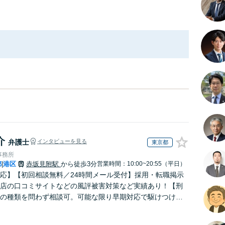
介
弁護士
インタビューを見る
東京都
事務所
都
港区
赤坂見附駅
から徒歩3分
営業時間：10:00~20:55（平日）
|
応】【初回相談無料／24時間メール受付】採用・転職掲示
店の口コミサイトなどの風評被害対策など実績あり！【刑
の種類を問わず相談可。可能な限り早期対応で駆けつけサ
労働】不当解雇・残業代請求はおまかせください