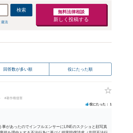
検索
無料法律相談
新しく投稿する
 違法
回答数が多い順
役にたった順
ト
#著作権侵害
役にたった
1
う事があったのでインフルエンサーにLINEのスクショと顔写真
棄損を理由とする不法行為に基づく損害賠償請求（共同不法行