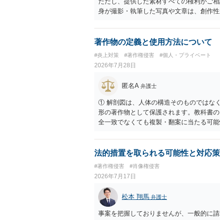
ただし、提供した素材すべての権利がご相
身が撮影・執筆した写真や文章は、創作性
名、文字主体のロゴ、商品情報、短いキャ
ません。ただし、ロゴに独自の図形やイラ
性があります。 また、人物写真の著作権
著作物の定義と使用方法について
権法2条・17条）。 ウェブサイト全体
#炎上対策
#著作権侵害
#個人・プライベート
制作したイラストやバナー等は別として、
2026年7月28日
に沿って配置した部分には、通常、著作物
一部に創作性が認められても、その権利は
匿名A
弁護士
掲載する権限まで当然に生じるものではあ
用規約等に実績掲載への同意があれば別で
① 解剖図は、人体の構造そのものではな
イトへリンクしたりする行為まで当然に禁
形の著作物として保護されます。教科書の
の無断掲載と同様、掲載目的、態様、必要
全一致でなくても複製・翻案に当たる可能
本人も掲載を拒否していることは、違法性
りません。 ② 出典を記載するだけでは
わけではありません。 まず、見積書、メ
の説明に必要な従たる資料であること、引
供素材及びこれを含む画面の複製・SNS
が必要です。勉強ノートの教材として図そ
法的措置を取られる可能性と対応策
す。すでに掲載された場合は、URL、掲
う。 文章についても、単に所々表現を変
#著作権侵害
#肖像権侵害
うえで、ご自身の表現と構成でまとめる必
2026年7月17日
ース・模写した部分は掲載せず、人体の構
法が考えられます。また、改変・SNS掲
松本 翔馬
弁護士
う方法もあります。トレースした図を残し
事案を把握しておりませんが、一般的に請