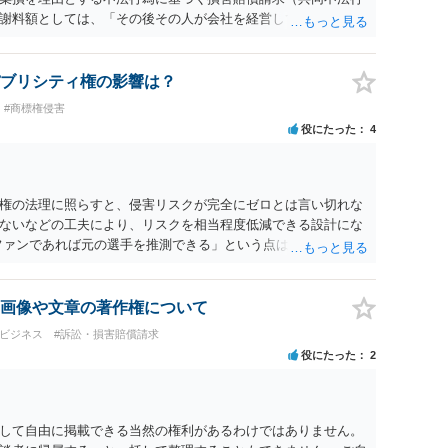
謝料額としては、「その後その人が会社を経営しているようで
8人分の従業員の年間利益を請求すると言われています。」で
すので、損害額で争っても良いかと思います。ご参考にしてく
ブリシティ権の影響は？
#商標権侵害
役にたった
4
権の法理に照らすと、侵害リスクが完全にゼロとは言い切れな
ないなどの工夫により、リスクを相当程度低減できる設計にな
ファンであれば元の選手を推測できる」という点は、裁判で争わ
とする」と判断される余地を残すため、一定の注意が必要で
に一定の影響を与える可能性がありますが、決定的要因ではあり
主に「専ら顧客吸引力の利用を目的とするか」という点で判断さ
画像や文章の著作権について
的」を強く示す要素ですが、それだけで直ちに侵害となるわけ
・ビジネス
#訴訟・損害賠償請求
ば「表現の自由」「創作物」としての側面が強く評価される可
役にたった
2
合は「商業利用」としての色彩が強まり、リスクが高まる可能
おく事項については、公開の場でアドバイスするにも限界がある
に相談されることも一つかと存じます。
して自由に掲載できる当然の権利があるわけではありません。