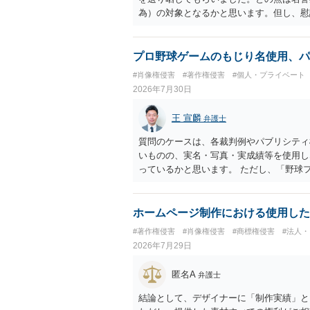
為）の対象となるかと思います。但し、慰
仕事が飛んだとのことでその分の賠償金と
の計算がすべて損害とならないかと思いま
ださい。
プロ野球ゲームのもじり名使用、パ
#肖像権侵害
#著作権侵害
#個人・プライベート
2026年7月30日
王 宣麟
弁護士
質問のケースは、各裁判例やパブリシティ
いものの、実名・写真・実成績等を使用し
っているかと思います。 ただし、「野球
れた場合に「専ら顧客吸引力の利用を目的
す。 また、広告収益の有無は、侵害判断
ません。 パブリシティ権侵害の成否は、
ホームページ制作における使用した
れます。広告収益があることは「商業的目
#著作権侵害
#肖像権侵害
#商標権侵害
#法人
ではありません。完全無償・非営利であれ
2026年7月29日
能性があります。一方、広告収益がある場
性があります。 公開前に変更・確認して
匿名A
弁護士
かと思うので、資料等を持参の上、弁護士
結論として、デザイナーに「制作実績」と