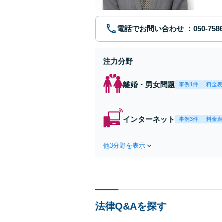
電話でお問い合わせ
注力分野
離婚・男女問題
事例1件
料金
インターネット
事例3件
料金
他3分野を表示
法律Q&Aを探す