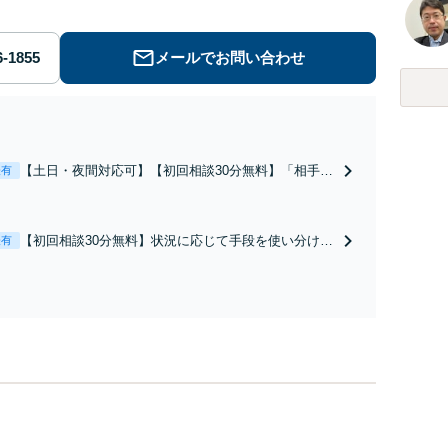
メールでお問い合わせ
【土日・夜間対応可】【初回相談30分無料】「相手方
表有
から書面を提示されたら、サインする前にご相談を」
経験豊富な弁護士が全力で交渉にあたります！相手方
と直接話す精神的負担を軽減「弁護士の交渉で慰謝料
【初回相談30分無料】状況に応じて手段を使い分け、
表有
金額アップ／減額交渉も対応可」【完全個室対応】
適切な方法で投稿の削除・発信者情報開示請求をおこ
ないます「企業やお店の風評被害対策／売り上げ低下
防止のために尽力」加害者側の対応可：開示請求の意
見照会が来たときの対処法、被害者との示談交渉