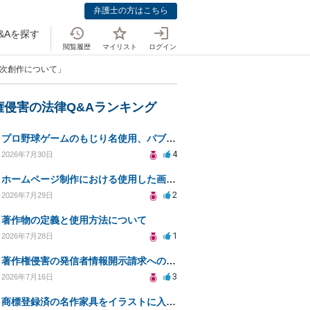
弁護士の方はこちら
&Aを探す
閲覧履歴
マイリスト
ログイン
二次創作について」
権侵害の法律Q&Aランキング
プロ野球ゲームのもじり名使用、パブリシティ権の影響は？
4
2026年7月30日
ホームページ制作における使用した画像や文章の著作権について
2
2026年7月29日
著作物の定義と使用方法について
1
2026年7月28日
著作権侵害の発信者情報開示請求への対応策について相談
3
2026年7月16日
商標登録済の名作家具をイラストに入れて販売するのは違法でしょうか