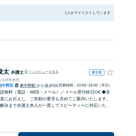
1人が
マイリストしています
俊太
弁護士
インタビューを見る
東京都
合法律事務所
都
中野区
東中野駅
から徒歩5分
営業時間：10:00~18:00（平日）
|
談無料（電話・WEB・メール）／メール受付終日OK ◆見
直にお伝えし、ご依頼の要否も含めてご案内いたします。
解決まで弁護士本人が一貫してスピーディーに対応いたし
◆累計相談2000件以上・解決実績500件以上