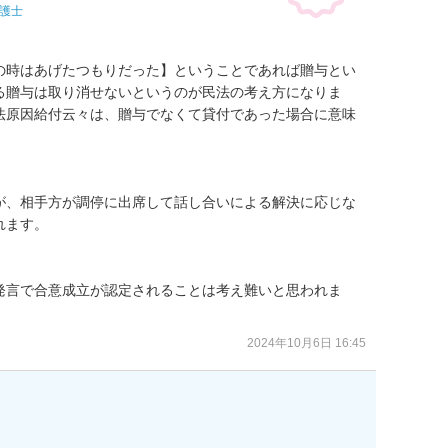
護士
の時はあげたつもりだった】ということであれば贈与とい
る贈与は取り消せないというのが民法の考え方になりま
法原因給付云々は、贈与でなくて貸付であった場合に意味
が、相手方が調停に出席して話し合いによる解決に応じな
ます。

発言で合意成立が認定されることは考え難いと思われま
2024年10月6日 16:45