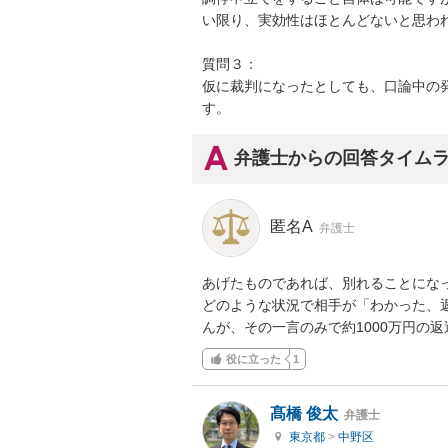
い限り、実効性はほとんどないと思われ
質問３：

仮に裁判になったとしても、口論中の
す。
弁護士からの回答タイム
匿名A
弁護士
あげたものであれば、別れることになっ
どのような状況で相手が「わかった、
んが、その一言のみで約1000万円の
役に立った
1
髙橋 俊太
弁護士
東京都
>
中野区