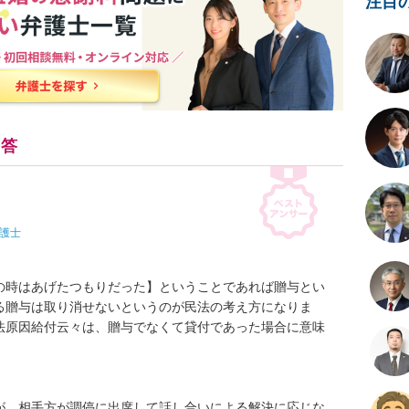
注目
回答
護士
の時はあげたつもりだった】ということであれば贈与とい
る贈与は取り消せないというのが民法の考え方になりま
法原因給付云々は、贈与でなくて貸付であった場合に意味
が、相手方が調停に出席して話し合いによる解決に応じな