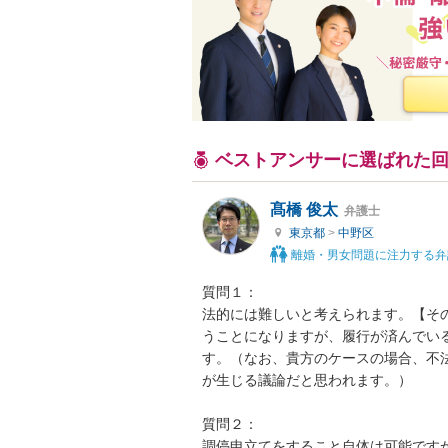
ベストアンサーに選ばれた
髙橋 俊太
弁護士
東京都
>
中野区
離婚・男女問題に注力する弁
質問１：

法的には難しいと考えられます。【そ
うことになりますが、履行が済んでい
す。（なお、貴方のケースの場合、不
が生じる議論だと思われます。）

質問２：

調停申立てをすること自体は可能です