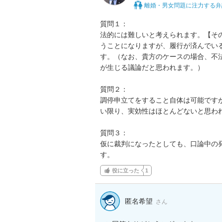
離婚・男女問題に注力する弁
質問１：

法的には難しいと考えられます。【そ
うことになりますが、履行が済んでい
す。（なお、貴方のケースの場合、不
が生じる議論だと思われます。）

質問２：

調停申立てをすること自体は可能です
い限り、実効性はほとんどないと思われ
質問３：

仮に裁判になったとしても、口論中の
す。
役に立った
1
匿名希望
さん