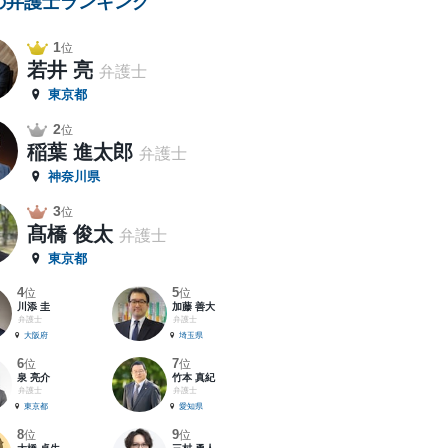
の弁護士ランキング
1
位
若井 亮
弁護士
東京都
2
位
稲葉 進太郎
弁護士
神奈川県
3
位
髙橋 俊太
弁護士
東京都
4
5
位
位
川添 圭
加藤 善大
弁護士
弁護士
大阪府
埼玉県
6
7
位
位
泉 亮介
竹本 真紀
弁護士
弁護士
東京都
愛知県
8
9
位
位