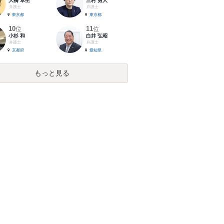
大橋 卓生
三村 勇人
弁護士
弁護士
東京都
東京都
10
11
位
位
小杉 和
白井 弘昭
弁護士
弁護士
京都府
愛知県
もっと見る