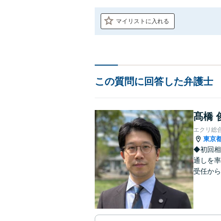
マイリストに入れる
この質問に回答した弁護士
髙橋 
エクリ総
東京
◆初回相
通しを率
受任から
ます。 