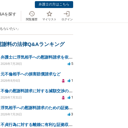
弁護士の方はこちら
&Aを探す
閲覧履歴
マイリスト
ログイン
てもらいたい」
慰謝料の法律Q&Aランキング
弁護士に浮気相手への慰謝料請求を依頼する費用相場は？
5
2026年7月28日
元不倫相手への損害賠償請求など
1
2026年8月6日
不倫の慰謝料請求に対する減額交渉の可能性と対策
1
2026年7月31日
浮気相手への慰謝料請求のための証拠集めと探偵選び
3
2026年7月26日
不貞行為に対する離婚に有利な証拠収集方法と法的手続きについて