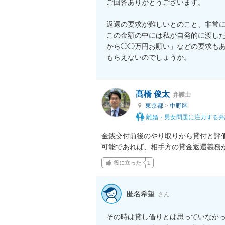
ご回答ありがとうございます。

返還の要求が難しいとのこと、非常に
この金額の中には私が自発的に渡し
から◯◯万円お願い」などの要求も
もらえないのでしょうか。
髙橋 俊太
弁護士
東京都
>
中野区
離婚・男女問題に注力する弁
金銭交付前後のやり取りから貸付と評
可能であれば、相手方の貸金返還義務
役に立った
1
匿名希望
さん
その時は貸し借りとは思っていなかっ