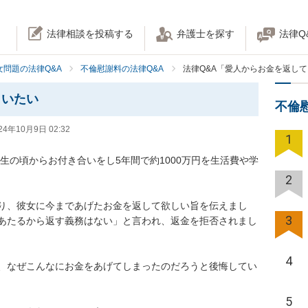
法律相談を投稿する
弁護士を探す
法律Q
女問題の法律Q&A
不倫慰謝料の法律Q&A
法律Q&A「愛人からお金を返し
らいたい
不倫
24年10月9日 02:32
1
学生の頃からお付き合いをし5年間で約1000万円を生活費や学
2
り、彼女に今まであげたお金を返して欲しい旨を伝えまし
3
あたるから返す義務はない」と言われ、返金を拒否されまし
4
、なぜこんなにお金をあげてしまったのだろうと後悔してい
5