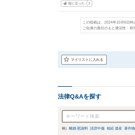
役に立った
3
この投稿は、2024年10月6日
ご自身の責任のもと適法性・有
マイリストに入れる
法律Q&Aを探す
例）
離婚 慰謝料
誹謗中傷
相続 遺産
著作物