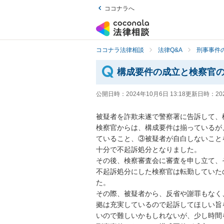
ココナラへ
ココナラ法律相談
法律Q&A
刑事事件の
構成要件の成立と検察官
公開日時：
2024年10月6日 13:18
更新日時：
20
被疑者を詐欺未遂で警察署に告訴して、
検察官からは、構成要件は揃っているが
ていること、③被疑者が自白しないこと
十分で不起訴処分となりました。

その後、検察審査会に審査を申し立て、
不起訴処分にした検察官は転勤していた
た。

その際、被疑者から、反省や謝罪もなく
拠は充実しているので起訴してほしい旨
いので難しいかもしれないが、少し時間