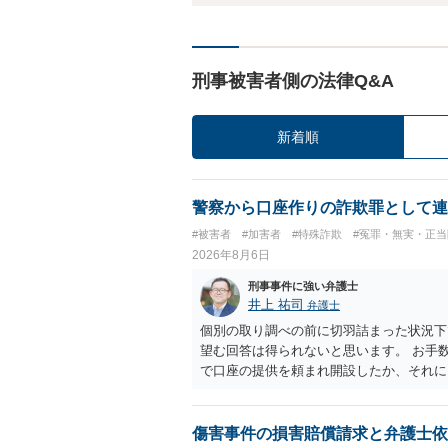
刑事被害者側の法律Q&A
新着順
警察から口座作りの詐欺罪として連
#被害者
#加害者
#特殊詐欺
#冤罪・無実・正当
2026年8月6日
刑事事件に強い弁護士
井上 祐司
弁護士
個別の取り調べの前に切羽詰まった状況下
望む回答は得られないと思います。 お手
で口座の提供を頼まれ開設したか、それに
ついて、お近くで詳細な法律相談を受けら
でいえば、任意取り調べの場合、ＩＣレコ
ます。
傷害事件の損害賠償請求と弁護士依