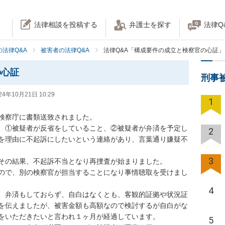
法律相談を投稿する
弁護士を探す
法律Q
法律Q&A
被害者の法律Q&A
法律Q&A「構成要件の成立と検察官の心証」
の心証
刑事
24年10月21日 10:29
1
検察庁に書類送致されました。

、①被疑者が反省をしていること、②被疑者が弁済を予定し
2
を理由に不起訴にしたいという連絡があり、言葉通り嫌疑不
3
その結果、不起訴不当となり再捜査が始まりました。

ので、別の検察官が担当することになり事情聴取を受けまし
4
、弁済もしておらず、自白はなくとも、客観的証拠や状況証
を伝えましたが、被害金額も高額なので検討するが自白がな
をいただきたいと言われ１ヶ月が経過しています。

5