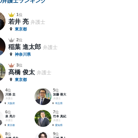
の弁護士ランキング
1
位
若井 亮
弁護士
東京都
2
位
稲葉 進太郎
弁護士
神奈川県
3
位
髙橋 俊太
弁護士
東京都
4
5
位
位
川添 圭
加藤 善大
弁護士
弁護士
大阪府
埼玉県
6
7
位
位
泉 亮介
竹本 真紀
弁護士
弁護士
東京都
愛知県
8
9
位
位