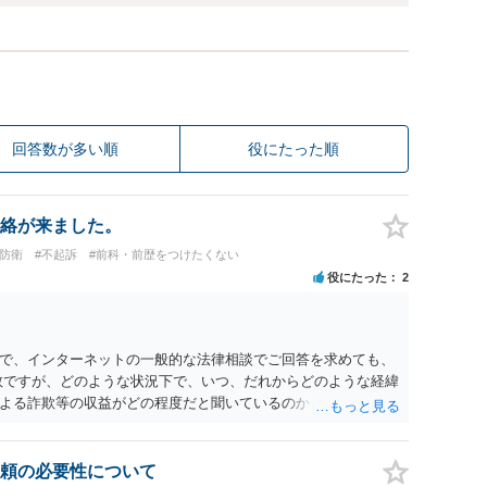
回答数が多い順
役にたった順
絡が来ました。
防衛
#不起訴
#前科・前歴をつけたくない
役にたった
2
で、インターネットの一般的な法律相談でご回答を求めても、
数ですが、どのような状況下で、いつ、だれからどのような経緯
よる詐欺等の収益がどの程度だと聞いているのかということに
れたうえで対処方法を探された方がよいと思われます。 一般論
ーダーを持参して取り調べ内容を録音することは必須だと考え
頼の必要性について