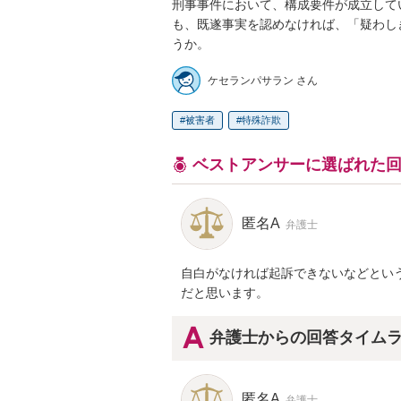
刑事事件において、構成要件が成立して
も、既遂事実を認めなければ、「疑わし
うか。
ケセランパサラン さん
被害者
特殊詐欺
ベストアンサーに選ばれた
匿名A
弁護士
自白がなければ起訴できないなどとい
だと思います。
弁護士からの回答タイム
匿名A
弁護士