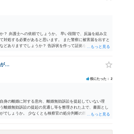
せつな行為をした者は、婚姻関係の有無にかかわらず、6月以
コール若しくは薬物を摂取させること又はそれらの影響があるこ
取だけでなく、「同意しない意思を形成し、表明し若しくは全う
です。
か？ 弁護士への依頼でしょうか。 早い段階で、反論を組み立
て対処する必要があると思います。 また警察に被害届を出すと
などありますでしょうか？ 告訴状を作って証拠をそろえて出す
が…
役にたった
2
自身の離婚に対する意向、離婚無効訴訟を提起していない理
う離婚無効訴訟の提起の見通し等を整理された上で、書面とし
がでしょうか。 少なくとも検察官の処分判断の際、相談者さん
れる様に思われます。 より詳細についてお聞きになりたい場
ださい