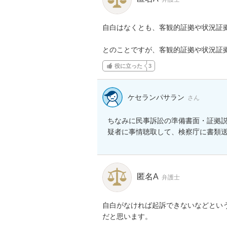
自白はなくとも、客観的証拠や状況証拠
とのことですが、客観的証拠や状況証
役に立った
3
ケセランパサラン
さん
ちなみに民事訴訟の準備書面・証拠
疑者に事情聴取して、検察庁に書類
匿名A
弁護士
自白がなければ起訴できないなどとい
だと思います。