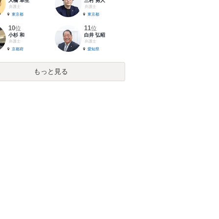
大橋 卓生
三村 勇人
弁護士
弁護士
東京都
東京都
10
11
位
位
小杉 和
白井 弘昭
弁護士
弁護士
京都府
愛知県
もっと見る