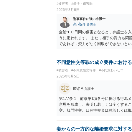
#被害者
#暴行・傷害罪
2026年8月6日
刑事事件に強い弁護士
泉 亮介
弁護士
全治１０日間の傷害となると，弁護士を入
うに思われます。 また，相手の資力も問
であれば，資力がなく回収ができないとい
不同意性交等罪の成立要件における
#被害者
#不同意性交等罪
#不同意わいせつ
2026年8月5日
匿名A
弁護士
第177条 1 前条第1項各号に掲げる行
意思を形成し、表明し若しくは全うするこ
交、肛門性交、口腔性交又は膣若しくは肛
あってわいせつなもの（以下この条及び第
係の有無にかかわらず、5年以上の有期拘禁
に類する行為又は事由により、同意しない
妻からの一方的な離婚要求に対する