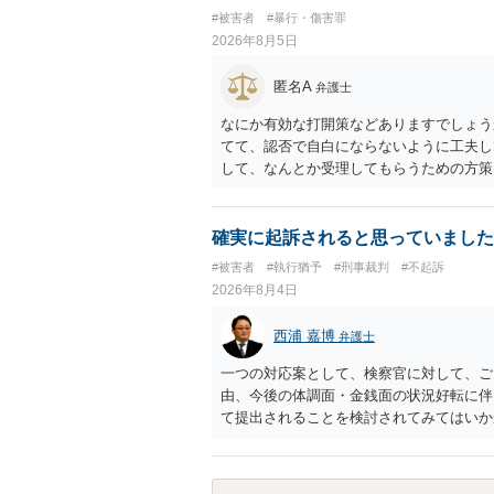
せ又はその状態にあることに乗じて、わい
#被害者
#暴行・傷害罪
上10年以下の拘禁刑に処する。 ③アル
2026年8月5日
と。 以上の通りですから、アルコール摂
することが困難な状態」であることが必要
匿名A
弁護士
なにか有効な打開策などありますでしょう
てて、認否で自白にならないように工夫し
して、なんとか受理してもらうための方策
ことでしょう。
確実に起訴されると思っていました
#被害者
#執行猶予
#刑事裁判
#不起訴
2026年8月4日
西浦 嘉博
弁護士
一つの対応案として、検察官に対して、ご
由、今後の体調面・金銭面の状況好転に伴
て提出されることを検討されてみてはいか
の意向を示す証拠の一つとして位置づけら
合、最寄りの法律事務所での相談を検討く