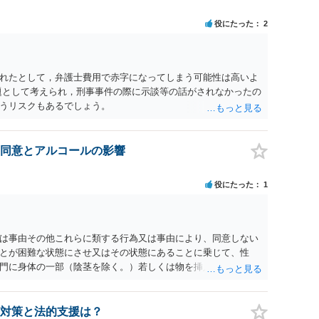
役にたった
2
れたとして，弁護士費用で赤字になってしまう可能性は高いよ
題として考えられ，刑事事件の際に示談等の話がされなかったの
うリスクもあるでしょう。
同意とアルコールの影響
役にたった
1
為又は事由その他これらに類する行為又は事由により、同意しない
とが困難な状態にさせ又はその状態にあることに乗じて、性
門に身体の一部（陰茎を除く。）若しくは物を挿入する行為で
179条第2項において「性交等」という。）をした者は、婚姻関
刑に処する。 第176条 1次に掲げる行為又は事由その他これら
意思を形成し、表明し若しくは全うすることが困難な状態にさ
対策と法的支援は？