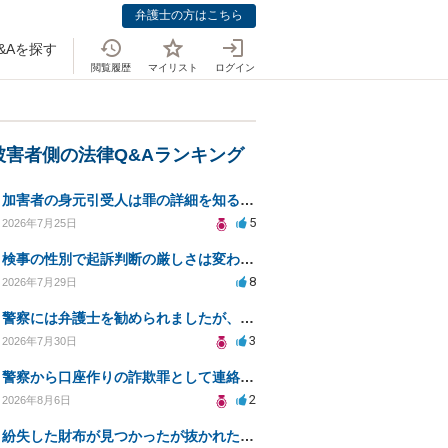
弁護士の方はこちら
&Aを探す
閲覧履歴
マイリスト
ログイン
被害者側の法律Q&Aランキング
加害者の身元引受人は罪の詳細を知ることができるか？
5
2026年7月25日
検事の性別で起訴判断の厳しさは変わるのか知りたい
8
2026年7月29日
警察には弁護士を勧められましたが、費用対効果で依頼をすることを躊躇しています。
3
2026年7月30日
警察から口座作りの詐欺罪として連絡が来ました。
2
2026年8月6日
紛失した財布が見つかったが抜かれた現金について