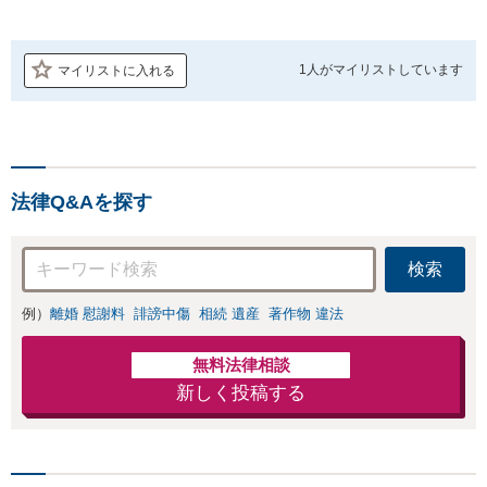
1人が
マイリストしています
マイリストに入れる
法律Q&Aを探す
検索
例）
離婚 慰謝料
誹謗中傷
相続 遺産
著作物 違法
無料法律相談
新しく投稿する