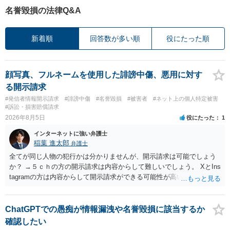
名誉毀損の法律Q&A
新着順
回答数が多い順
役にたった順
顔写真、フルネームを使用した誹謗中傷、悪用に対す
る開示請求
#発信者情報開示請求
#誹謗中傷
#名誉毀損
#被害者
#ネット上の個人特定被害
#訴訟・損害賠償請求
2026年8月5日
役にたった
1
インターネットに強い弁護士
稲葉 進太郎
弁護士
全てが同じ人物の犯行かは分かりませんが、開示請求は可能でしょう
か？ →５ｃｈの方の開示請求は内容からして難しいでしょう。 XとIns
tagramの方は内容からして開示請求ができる可能性が高いでしょう。
ただ、アカウントが削除されていると開示請求は失敗する可能性が高
いでしょう。７月中にアカウントが削除されている場合、今から進め
ても失敗する可能性が高いように思われます。 相手を特定できた場
ChatGPTでの愚痴が情報漏洩や名誉毀損に該当するか
合、相手に全ての弁護士費用を負担させることは可能でしょうか？ →
確認したい
訴訟外の交渉で相手方が認めれば負担させることができるでしょう。