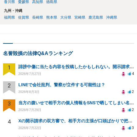
香川県
愛媛県
高知県
徳島県
九州・沖縄
福岡県
佐賀県
長崎県
熊本県
大分県
宮崎県
鹿児島県
沖縄県
名誉毀損の法律Q&Aランキング
1
誹謗中傷に当たる内容を投稿したかもしれない。開示請求や民事刑事裁判に発展しうるのか教えて欲しい。
4
2026年7月27日
2
LINEで会社批判、警察が立件する可能性は？
2
2026年8月3日
3
当方の腹いせで相手方の個人情報をSNSで晒してしまい名誉毀損させてしまったかもしれない
2
2026年7月29日
4
Xの開示請求の双方審で、相手方の主張が口頭ばかりで把握しきれません
3
2026年7月22日