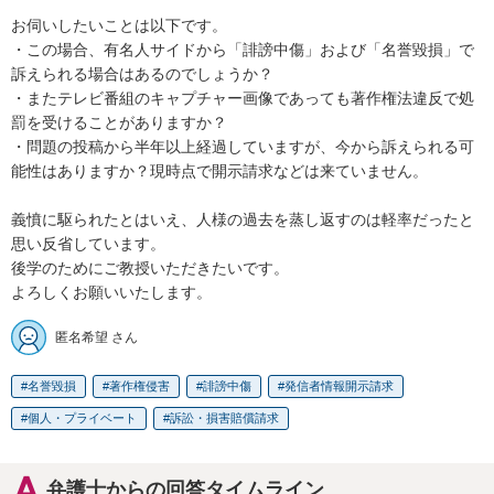
お伺いしたいことは以下です。

・この場合、有名人サイドから「誹謗中傷」および「名誉毀損」で
訴えられる場合はあるのでしょうか？

・またテレビ番組のキャプチャー画像であっても著作権法違反で処
罰を受けることがありますか？

・問題の投稿から半年以上経過していますが、今から訴えられる可
能性はありますか？現時点で開示請求などは来ていません。

義憤に駆られたとはいえ、人様の過去を蒸し返すのは軽率だったと
思い反省しています。

後学のためにご教授いただきたいです。

よろしくお願いいたします。
匿名希望 さん
名誉毀損
著作権侵害
誹謗中傷
発信者情報開示請求
個人・プライベート
訴訟・損害賠償請求
弁護士からの回答タイムライン