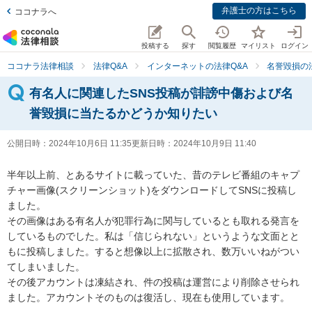
弁護士の方はこちら
ココナラへ
投稿する
探す
閲覧履歴
マイリスト
ログイン
ココナラ法律相談
法律Q&A
インターネットの法律Q&A
名誉毀損の
有名人に関連したSNS投稿が誹謗中傷および名
誉毀損に当たるかどうか知りたい
公開日時：
2024年10月6日 11:35
更新日時：
2024年10月9日 11:40
半年以上前、とあるサイトに載っていた、昔のテレビ番組のキャプ
チャー画像(スクリーンショット)をダウンロードしてSNSに投稿し
ました。

その画像はある有名人が犯罪行為に関与しているとも取れる発言を
しているものでした。私は「信じられない」というような文面とと
もに投稿しました。すると想像以上に拡散され、数万いいねがつい
てしまいました。

その後アカウントは凍結され、件の投稿は運営により削除させられ
ました。アカウントそのものは復活し、現在も使用しています。
