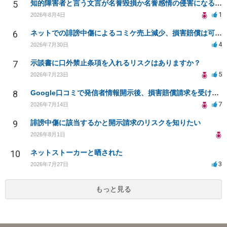
5
知的障害者と言う文言が名誉毀損か名誉感情の侵害になるか教えてほしい。
1
2026年8月4日
6
ネットでの誹謗中傷によるコミケ売上減少、損害賠償は可能か？
4
2026年7月30日
7
示談書に口外禁止条項を入れるリスクはありますか？
5
2026年7月23日
8
Google口コミで発信者情報開示後、損害賠償請求を受けています。示談について相談です。
7
2026年7月14日
9
誹謗中傷に該当するかと開示請求のリスクを知りたい
2026年8月1日
10
ネットストーカーと晒された
3
2026年7月27日
もっと見る