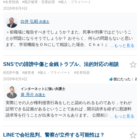
#名誉毀損
#風評被害・営業妨害
#個人・プライベート
訴訟で判決となった場合は、実際の弁護士費用が認められる場合と認
2026年8月4日
められない場合があり何ともいえないところでしょう。
白井 弘昭
弁護士
＞前職場に報告すべきでしょうか？また、民事や刑事ではどういうこ
とが問題になりそうでしょうか？ おそらく、何らの問題もないと思い
ます。 学習機能をＯＮにして相談した場合、Ｃｈａｔｇｐｔがｏｐｅ
ｎＡＩに相談内容を蓄積し、他の質問者への何らかの回答の際に参照
する可能性がありますが、個人名や会社名を特定していない限り、一
般論として抽象化されて回答に織り込まれる可能性が生じるにすぎま
SNSでの誹謗中傷と金銭トラブル、法的対応の相談
せんので、その情報自体が、秘密情報に当たるとは思えませんし、名
#誹謗中傷
#被害者
#個人・プライベート
#名誉毀損
誉棄損として、個人や会社に対する誹謗中傷の不特定多数への公開に
2026年8月4日
役にたった
2
当たるとも思われません。 もちろん、誰がその内容をｃｈａｔｇｐｔ
に入力したかも第三者にしられることはないので、個人や会社の特定
インターネットに強い弁護士
をせずに書き込んだことで（おそらく特定して書き込んだとして
泉 亮介
弁護士
も）、相談者さんが刑事民事の責任に問われることはないでしょう。
実際にその人が権利侵害行為をしたと認められるものであり，それが
私見ながらご参考まで。
証明できる証拠があるということであれば，開示請求を経ずに慰謝料
請求等を行うことが出来るケースもあります。 公開相談の場では回答
は難しいかと思われますので，お手持ちの証拠資料を持参の上弁護士
に個別に相談されると良いでしょう。
LINEで会社批判、警察が立件する可能性は？