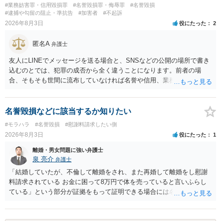
#業務妨害罪・信用毀損罪
#名誉毀損罪・侮辱罪
#名誉毀損
#逮捕や勾留の阻止・準抗告
#加害者
#不起訴
2026年8月3日
役にたった
2
匿名A
弁護士
友人にLINEでメッセージを送る場合と、SNSなどの公開の場所で書き
込むのとでは、犯罪の成否から全く違うことになります。前者の場
合、そもそも世間に流布していなければ名誉や信用、業務にかかる犯
罪は成立しないことになります。
名誉毀損などに該当するか知りたい
#モラハラ
#名誉毀損
#慰謝料請求したい側
2026年8月3日
役にたった
1
離婚・男女問題に強い弁護士
泉 亮介
弁護士
「結婚していたが、不倫して離婚をされ、また再婚して離婚をし慰謝
料請求されている お金に困って8万円で体を売っていると言いふらし
ている」という部分が証拠をもって証明できる場合には名誉権侵害や
プライバシー権侵害等を主張し慰謝料請求ができる可能性はあるでし
ょう。 既に弁護士にご依頼されているとのことですので，依頼中の弁