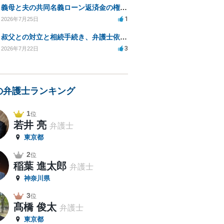
義母と夫の共同名義ローン返済金の権利について知りたい
1
2026年7月25日
叔父との対立と相続手続き、弁護士依頼の方法は？
3
2026年7月22日
の弁護士ランキング
1
位
若井 亮
弁護士
東京都
2
位
稲葉 進太郎
弁護士
神奈川県
3
位
髙橋 俊太
弁護士
東京都