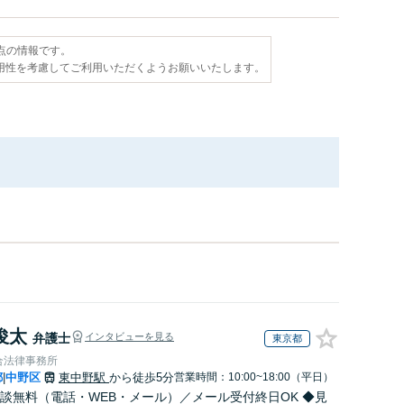
時点の情報です。
用性を考慮してご利用いただくようお願いいたします。
俊太
弁護士
インタビューを見る
東京都
合法律事務所
都
中野区
東中野駅
から徒歩5分
営業時間：10:00~18:00（平日）
|
談無料（電話・WEB・メール）／メール受付終日OK ◆見