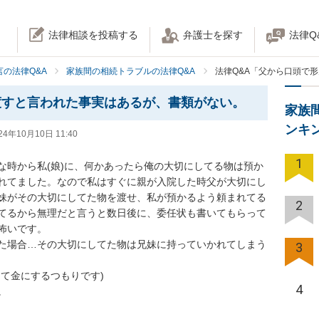
法律相談を投稿する
弁護士を探す
法律Q
の法律Q&A
家族間の相続トラブルの法律Q&A
法律Q&A「父から口頭で
渡すと言われた事実はあるが、書類がない。
家族
ンキ
24年10月10日 11:40
1
な時から私(娘)に、何かあったら俺の大切にしてる物は預か
れてました。なので私はすぐに親が入院した時父が大切にし
妹がその大切にしてた物を渡せ、私が預かるよう頼まれてる
2
てるから無理だと言うと数日後に、委任状も書いてもらって
いです。

た場合…その大切にしてた物は兄妹に持っていかれてしまう
3
て金にするつもりです)

4

