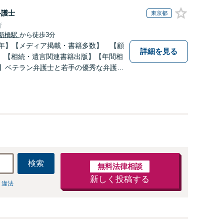
弁護士
東京都
所
新橋駅
から徒歩3分
0年】【メディア掲載・書籍多数】 【顧
詳細を見る
】【相続・遺言関連書籍出版】【年間相
上】ベテラン弁護士と若手の優秀な弁護士
にお応えします。相続・遺産分割、遺留
の方は是非一度ご相談ください！
検索
無料法律相談
新しく投稿する
 違法