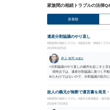
家族間の相続トラブルの法律Q
新着順
遺産分割協議のやり直し
#家族間の相続トラブル
#遺産分割
#相続トラブ
2026年8月5日
井上 祐司
弁護士
>分割協議のやり直しの裁判を起こすと言
現時点では、遺産分割協議に基づく不動
めたわけではないので、分割協議の効力
・御祖母様の認知能力に関する医師の意見
りますが、 ・伯母様自身が分割協議に加
益が誰にあったかの立証が困難であること
故人の義兄が無断で遺言書を発見・
それほど高くない（立証のハードルは非常
#家族間の相続トラブル
#遺言の真偽鑑定・遺言無
2026年7月29日