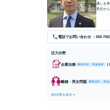
通しを率
受任から
ます。 
電話でお問い合わせ
注力分野
企業法務
【
事例11件
料金表有
応
決
を
離婚・男女問題
事例12件
料金
件
他3分野を表示