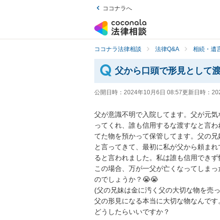
ココナラへ
ココナラ法律相談
法律Q&A
相続・遺言
父から口頭で形見として
公開日時：
2024年10月6日 08:57
更新日時：
20
父が意識不明で入院してます。父が元気
ってくれ、誰も信用するな渡すなと言わ
てた物を預かって保管してます。父の兄
と言ってきて、最初に私が父から頼まれ
ると言われました。私は誰も信用できず怖
この場合、万が一父が亡くなってしまっ
のでしょうか？😭😭

(父の兄妹は金に汚く父の大切な物を売っ
父の形見になる本当に大切な物なんです。
どうしたらいいですか？