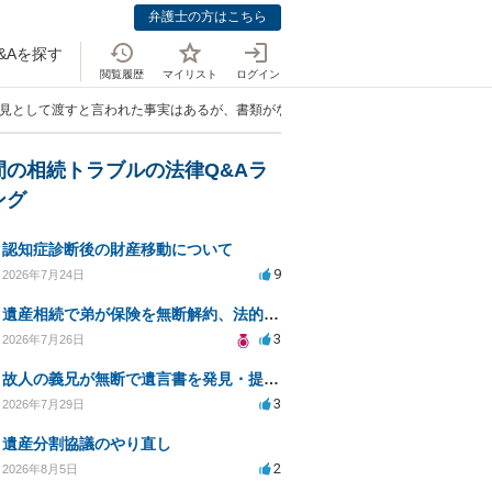
弁護士の方はこちら
&Aを探す
閲覧履歴
マイリスト
ログイン
形見として渡すと言われた事実はあるが、書類がない。」
間の相続トラブルの法律Q&Aラ
ング
認知症診断後の財産移動について
9
2026年7月24日
遺産相続で弟が保険を無断解約、法的問題は？
3
2026年7月26日
故人の義兄が無断で遺言書を発見・提出、法的対処法は？
3
2026年7月29日
遺産分割協議のやり直し
2
2026年8月5日