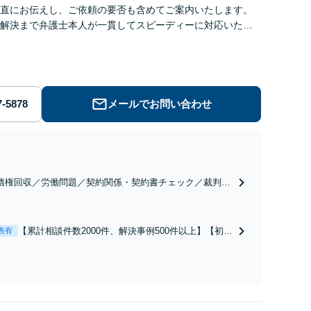
直にお伝えし、ご依頼の要否も含めてご案内いたします。
解決まで弁護士本人が一貫してスピーディーに対応いたし
◆累計相談2000件以上・解決実績500件以上
メールでお問い合わせ
債権回収／労働問題／契約関係・契約書チェック／裁判対
】取引先とのトラブル・会社内のトラブルなど、事後の解
だけでなく予防法務までワンストップで対応！顧問弁護士
お探しの方もご相談ください！【顧問経験豊富】【個別案
【累計相談件数2000件、解決事例500件以上】【初回
表有
も対応OK】
相談（電話・WEB）無料】「オーダーメイドの解決
策を提示」依頼者様の話を丁寧にうかがい、どんな
不安があるのか、何を解決したいのかを正確に読み
取ります。【東京都在住以外の方も対応】