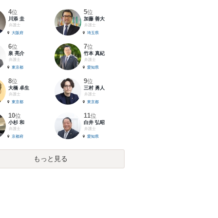
4
5
位
位
川添 圭
加藤 善大
弁護士
弁護士
大阪府
埼玉県
6
7
位
位
泉 亮介
竹本 真紀
弁護士
弁護士
東京都
愛知県
8
9
位
位
大橋 卓生
三村 勇人
弁護士
弁護士
東京都
東京都
10
11
位
位
小杉 和
白井 弘昭
弁護士
弁護士
京都府
愛知県
もっと見る