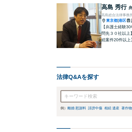
高島 秀行
高島総合法律事務
東京都
港区
|
【弁護士経験3
問先３０社以上
続案件20件以
で多様なニーズ
分問題でお困り
法律Q&Aを探す
例）
離婚 慰謝料
誹謗中傷
相続 遺産
著作物