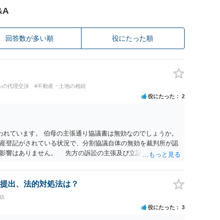
&A
回答数が多い順
役にたった順
ルの代理交渉
#不動産・土地の相続
役にたった
2
われています。 伯母の主張通り協議書は無効なのでしょうか。
産登記がされている状況で、分割協議自体の無効を裁判所が認
に影響はありません。 先方の訴訟の主張及び立証次第ですが、
書、筆跡鑑定 が提出されればその効力が否定される可能性はあ
わっていること ・御祖母様の意に反する遺産分割協議を行う実
 からすると、実際に遺産分割協議の効力が否定される可能性は
提出、法的対処法は？
に高い）ということが言えると思います。
効
役にたった
3