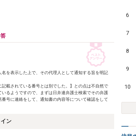
6
7
回答
8
9
人名を表示した上で、その代理人として通知する旨を明記
10
に記載されている番号とは別でした。】との点は不自然で
ているようですので、まずは日弁連弁護士検索でその弁護
話番号に連絡をして、通知書の内容等について確認をして
ライン