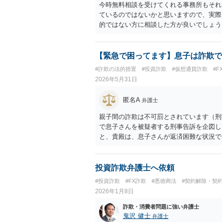
今時無料相談を受けてくれる事務所もそれ
ているのではないかと思いますので、実際
的ではない方に相談した方が良いでしょう
ので、御相談の案件については弁護士とし
ます。ただ、仮想通貨詐欺の被害回復は現
【緊急で困ってます】息子は詐欺で
#詐欺の法的措置
#投資詐欺
#仮想通貨詐欺
#F
2026年5月31日
匿名A
弁護士
親子間の詐欺は不可罰とされています（刑法
で息子さんを被疑者する刑事告訴を企図し
と、貴殿は、息子さんが返済困難な状況で
の貸金を働きかけていることになりそうで
謀して親戚や知人に対して詐欺を実行して
して刑事告訴を受けるリスクがあると思い
投資詐欺弁護士へ依頼
し、息子さんからのお金の無心に対しても
#投資詐欺
#FX詐欺
#悪徳商法
#契約解除・契
2026年1月8日
詐欺・消費者問題に強い弁護士
鬼沢 健士
弁護士