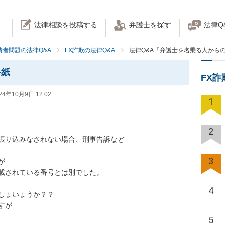
法律相談を投稿する
弁護士を探す
法律Q
費者問題の法律Q&A
FX詐欺の法律Q&A
法律Q&A「弁護士を名乗る人から
手紙
FX
24年10月9日 12:02
1
2
振り込みなされない場合、刑事告訴など

3


載されている番号とは別でした。

4
しょいょうか？？

が

5