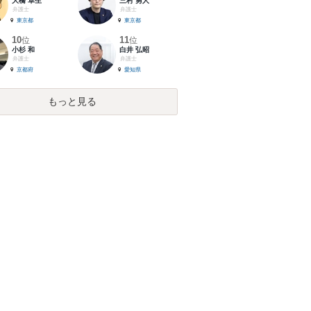
大橋 卓生
三村 勇人
弁護士
弁護士
東京都
東京都
10
11
位
位
小杉 和
白井 弘昭
弁護士
弁護士
京都府
愛知県
もっと見る