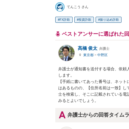
てんこう さん
FX詐欺
投資詐欺
振り込め詐欺
ベストアンサーに選ばれた
髙橋 俊太
弁護士
東京都
>
中野区
弁護士が通知書を送付する場合、依頼
します。

【手紙に書いてあった番号は、ネット
はあるものの、【住所名前は一致】し
士を検索し、そこに記載されている電
みるとよいでしょう。
弁護士からの回答タイム