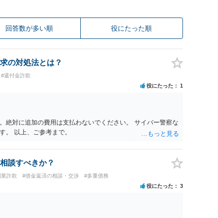
回答数が多い順
役にたった順
求の対処法とは？
#還付金詐欺
役にたった
1
。絶対に追加の費用は支払わないでください。 サイバー警察な
す。 以上、ご参考まで。
相談すべきか？
副業詐欺
#借金返済の相談・交渉
#多重債務
役にたった
3