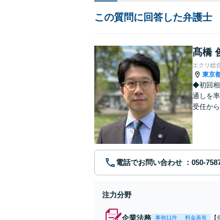
この質問に回答した弁護士
髙橋 
エクリ総
東京
◆初回相
通しを率
受任から
ます。 
電話でお問い合わせ
注力分野
企業法務
【
事例11件
料金表有