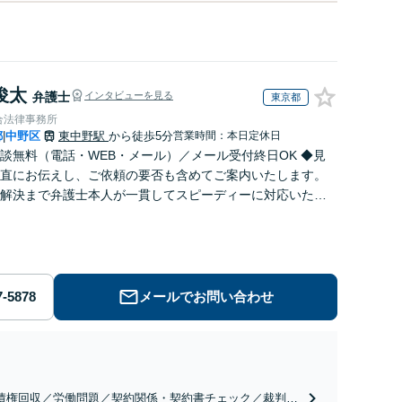
俊太
弁護士
インタビューを見る
東京都
合法律事務所
都
中野区
東中野駅
から徒歩5分
営業時間：本日定休日
|
談無料（電話・WEB・メール）／メール受付終日OK ◆見
直にお伝えし、ご依頼の要否も含めてご案内いたします。
解決まで弁護士本人が一貫してスピーディーに対応いたし
◆累計相談2000件以上・解決実績500件以上
メールでお問い合わせ
債権回収／労働問題／契約関係・契約書チェック／裁判対