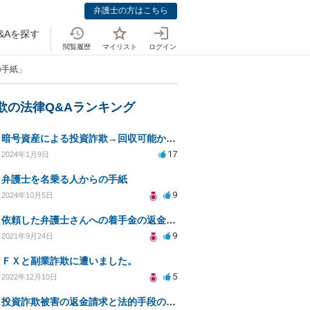
弁護士の方はこちら
&Aを探す
閲覧履歴
マイリスト
ログイン
の手紙」
詐欺の法律Q&Aランキング
暗号資産による投資詐欺→回収可能か？また相談すべき弁護事務所は？
17
2024年1月9日
弁護士を名乗る人からの手紙
9
2024年10月5日
依頼した弁護士さんへの着手金の返金請求は可能ですか？
9
2021年9月24日
ＦＸと副業詐欺に遭いました。
5
2022年12月10日
投資詐欺被害の返金請求と法的手段の可能性