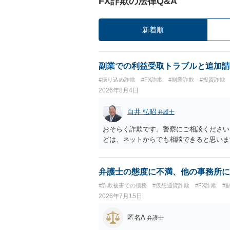
FX詐欺の法律Q&A
新着順
副業での利益受取トラブルと追加請
#振り込め詐欺
#FX詐欺
#副業詐欺
#投資詐欺
2026年8月4日
白井 弘昭
弁護士
おそらく詐欺です。警察にご相談ください
どは、ネットからでも相談できると思いま
弁護士の態度に不満、他の事務所に
#詐欺被害での債務
#仮想通貨詐欺
#FX詐欺
#
2026年7月15日
匿名A
弁護士