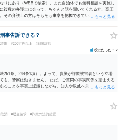
なりにあり（WEBで検索）、また自治体でも無料相談を実施し
に複数の弁護士に会って、ちゃんと話を聞いてくれる方、高圧
。その弁護士の方はそもそも事案を把握できていないようです
て能力不足なのかもしれません。相手にしない方が良いと思い
実的には難しいかもしれません。
刑事告訴できる？
X詐欺
#200万円以上
#副業詐欺
役にたった
2
251条、244条1項）。よって、貴殿が詐欺被害者という立場
ても、警察は動きません。 ただ、ご質問の事実関係を踏まえる
あることを事実上認識しながら、知人や親戚へ息子さんのため
す。それは、ご質問でもお書きのとおり、貴殿と息子さんが共
いると評価される危険がある行為であり、貴殿が詐欺の共犯と
ます。 今後は絶対にそのような行為はやめるべきだと思います
今後一切応じないことが大事でしょう。
約取消
#返金請求
#詐欺の法的措置