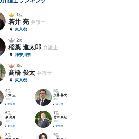
の弁護士ランキング
1
位
若井 亮
弁護士
東京都
2
位
稲葉 進太郎
弁護士
神奈川県
3
位
髙橋 俊太
弁護士
東京都
4
5
位
位
川添 圭
加藤 善大
弁護士
弁護士
大阪府
埼玉県
6
7
位
位
泉 亮介
竹本 真紀
弁護士
弁護士
東京都
愛知県
8
9
位
位