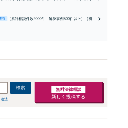
】取引先とのトラブル・会社内のトラブルなど、事後の解
だけでなく予防法務までワンストップで対応！顧問弁護士
お探しの方もご相談ください！【顧問経験豊富】【個別案
【累計相談件数2000件、解決事例500件以上】【初回
表有
も対応OK】
相談（電話・WEB）無料】「オーダーメイドの解決
策を提示」依頼者様の話を丁寧にうかがい、どんな
不安があるのか、何を解決したいのかを正確に読み
取ります。【東京都在住以外の方も対応】
検索
無料法律相談
新しく投稿する
 違法