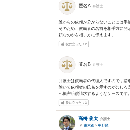
匿名A
弁護士
誰からの依頼か分からないことには手
そのため、依頼者の名前を相手方に開
頼なのかを相手方に伝えます。
役に立った
2
匿名B
弁護士
弁護士は依頼者の代理人ですので，請
除いて依頼者の氏名を示すのがむしろ
へ損害賠償請求するようなケースです
役に立った
3
髙橋 俊太
弁護士
東京都
>
中野区