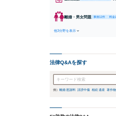
応
決
を
離婚・男女問題
事例12件
料金
件
他3分野を表示
法律Q&Aを探す
例）
離婚 慰謝料
誹謗中傷
相続 遺産
著作物