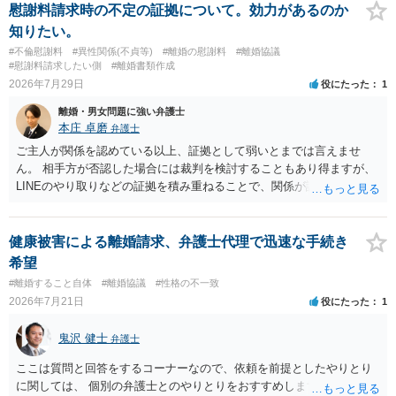
慰謝料請求時の不定の証拠について。効力があるのか
知りたい。
#不倫慰謝料
#異性関係(不貞等)
#離婚の慰謝料
#離婚協議
#慰謝料請求したい側
#離婚書類作成
2026年7月29日
役にたった
1
離婚・男女問題に強い弁護士
本庄 卓磨
弁護士
ご主人が関係を認めている以上、証拠として弱いとまでは言えませ
ん。 相手方が否認した場合には裁判を検討することもあり得ますが、
LINEのやり取りなどの証拠を積み重ねることで、関係が認定される余
地は十分にあります。 ただし、手元の証拠でどこまで認定できるかは
個別の事情によりますので、お早めに弁護士に相談されることをおす
すめします。
健康被害による離婚請求、弁護士代理で迅速な手続き
希望
#離婚すること自体
#離婚協議
#性格の不一致
2026年7月21日
役にたった
1
鬼沢 健士
弁護士
ここは質問と回答をするコーナーなので、依頼を前提としたやりとり
に関しては、 個別の弁護士とのやりとりをおすすめします。