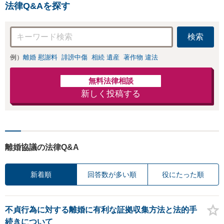
法律Q&Aを探す
検索
例）
離婚 慰謝料
誹謗中傷
相続 遺産
著作物 違法
無料法律相談
新しく投稿する
離婚協議の法律Q&A
新着順
回答数が多い順
役にたった順
不貞行為に対する離婚に有利な証拠収集方法と法的手
続きについて