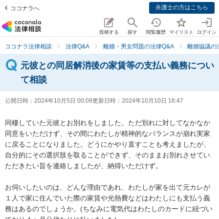
弁護士の方はこちら
ココナラへ
投稿する
探す
閲覧履歴
マイリスト
ログイン
ココナラ法律相談
法律Q&A
離婚・男女問題の法律Q&A
離婚協議の
元彼との同居解消後の家賃等の支払い義務につい
て相談
公開日時：
2024年10月5日 00:09
更新日時：
2024年10月10日 16:47
同棲していた元彼とお別れをしました。ただ別れに対してなかなか
同意をいただけず、その間にわたしが精神的なバランスが崩れ実家
に戻ることになりました。どうにかやり直すことも考えましたが、
自分的にその選択肢を取ることができず、そのままお別れさせてい
ただきたい旨を連絡しましたが、納得いただけず。

お伺いしたいのは、どんな理由であれ、わたしが家を出て元カレが
１人で家に住んでいた際の家賃や光熱費などはわたしにも支払う義
務はあるのでしょうか。(ちなみに電気代はわたしのカードに紐づい