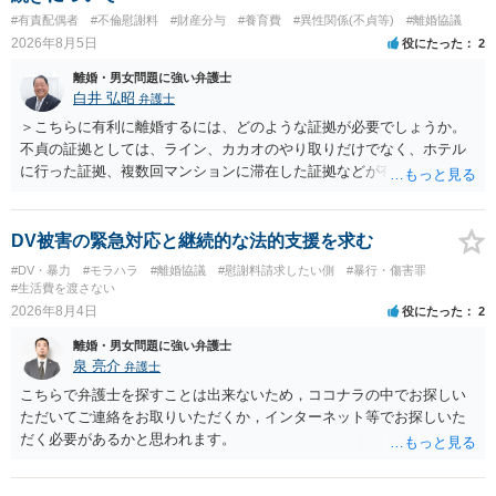
#有責配偶者
#不倫慰謝料
#財産分与
#養育費
#異性関係(不貞等)
#離婚協議
2026年8月5日
役にたった
2
離婚・男女問題に強い弁護士
白井 弘昭
弁護士
＞こちらに有利に離婚するには、どのような証拠が必要でしょうか。
不貞の証拠としては、ライン、カカオのやり取りだけでなく、ホテル
に行った証拠、複数回マンションに滞在した証拠などが有効です。 不
貞の証拠があれば、離婚をさらに有利に進める（離婚したい時期に離
婚する、慰謝料をとるなど）ことができると思われます。 ただし、不
貞発覚後、長期間同居を続けると、不貞を許したとの評価につながる
DV被害の緊急対応と継続的な法的支援を求む
場合がありますので、ご注意ください。 以上、ご参考まで。
#DV・暴力
#モラハラ
#離婚協議
#慰謝料請求したい側
#暴行・傷害罪
#生活費を渡さない
2026年8月4日
役にたった
2
離婚・男女問題に強い弁護士
泉 亮介
弁護士
こちらで弁護士を探すことは出来ないため，ココナラの中でお探しい
ただいてご連絡をお取りいただくか，インターネット等でお探しいた
だく必要があるかと思われます。