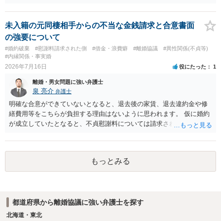
未入籍の元同棲相手からの不当な金銭請求と合意書面
の強要について
#婚約破棄
#慰謝料請求された側
#借金・浪費癖
#離婚協議
#異性関係(不貞等)
#内縁関係・事実婚
2026年7月16日
役にたった
1
離婚・男女問題に強い弁護士
泉 亮介
弁護士
明確な合意ができていないとなると、退去後の家賃、退去違約金や修
繕費用等をこちらが負担する理由はないように思われます。 仮に婚約
が成立していたとなると、不貞慰謝料については請求される可能性が
あるため検討しておく必要があるでしょう。 弁護士を立てる予定であ
れば早めに弁護士に相談し、弁護士から回答をさせると良いでしょ
う。
もっとみる
都道府県から離婚協議に強い弁護士を探す
北海道・東北