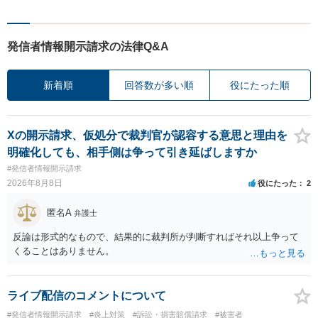
発信者情報開示請求の法律Q&A
新着順
回答数が多い順
役にたった順
Xの開示請求、仮処分で裁判官が認容する意思と理由を
明確化しても、相手側は争って引き延ばしますか
#発信者情報開示請求
2026年8月8日
役にたった
2
匿名A
弁護士
反論は形式的なもので、結果的に裁判所が判断すればそれ以上争って
くることはありません。
ライブ配信のコメントについて
#発信者情報開示請求
#炎上対策
#訴訟・損害賠償請求
#被害者