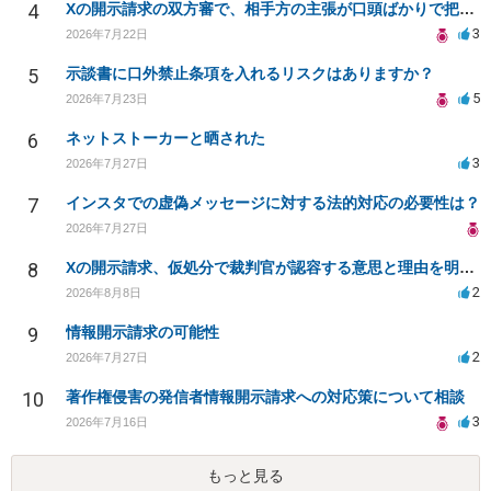
4
Xの開示請求の双方審で、相手方の主張が口頭ばかりで把握しきれません
3
2026年7月22日
5
示談書に口外禁止条項を入れるリスクはありますか？
5
2026年7月23日
6
ネットストーカーと晒された
3
2026年7月27日
7
インスタでの虚偽メッセージに対する法的対応の必要性は？
2026年7月27日
8
Xの開示請求、仮処分で裁判官が認容する意思と理由を明確化しても、相手側は争って引き延ばしますか
2
2026年8月8日
9
情報開示請求の可能性
2
2026年7月27日
10
著作権侵害の発信者情報開示請求への対応策について相談
3
2026年7月16日
もっと見る