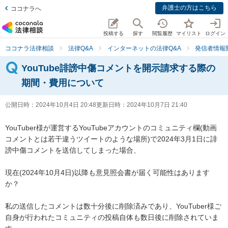
弁護士の方はこちら
ココナラへ
投稿する
探す
閲覧履歴
マイリスト
ログイン
ココナラ法律相談
法律Q&A
インターネットの法律Q&A
発信者情報
YouTube誹謗中傷コメントを開示請求する際の
期間・費用について
公開日時：
2024年10月4日 20:48
更新日時：
2024年10月7日 21:40
YouTuber様が運営するYouTubeアカウントのコミュニティ欄(動画
コメントとは若干違うツイートのような場所)で2024年3月1日に誹
謗中傷コメントを送信してしまった場合、

現在(2024年10月4日)以降も意見照会書が届く可能性はあります
か？

私の送信したコメントは数十分後に削除済みであり、YouTuber様ご
自身が行われたコミュニティの投稿自体も数日後に削除されていま