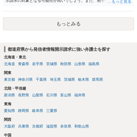
示請求の対象となる可能性が高いでしょう。また、相手方の投稿した
文章からすると、実際に発信者情報開示請求がなされる可能性がある
と存じます。発信者情報開示請求が進むと、投稿に使った回線の契約
者のところに、意見照会がなされます。アカウント情報開示の場合
もっとみる
は、アカウントの登録メールに意見照会がなされます。 また、された
場合賠償金はいくらでしょうか。 →ケースバイケースであり、数万円
から１００万単位まで様々でしょう。裁判外であれば交渉して相手方
の請求額から減額することを試みることとなるでしょう。
都道府県から発信者情報開示請求に強い弁護士を探す
北海道・東北
北海道
青森県
岩手県
宮城県
秋田県
山形県
福島県
関東
東京都
神奈川県
千葉県
埼玉県
茨城県
栃木県
群馬県
北陸・甲信越
新潟県
長野県
山梨県
石川県
富山県
福井県
東海
愛知県
静岡県
岐阜県
三重県
関西
大阪府
兵庫県
京都府
滋賀県
奈良県
和歌山県
中国