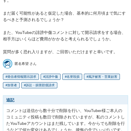
す。

まだ届く可能性があると仮定した場合、基本的に何月頃まで気にす
るべきと予測されるでしょうか？

また、YouTubeの誹謗中傷コメントに対して開示請求をする場合、
相手方はいくらほど費用がかかると考えられるでしょうか。

質問が多く恐れ入りますが、ご回答いただけますと幸いです。
匿名希望 さん
発信者情報開示請求
誹謗中傷
名誉毀損
風評被害・営業妨害
加害者
訴訟・損害賠償請求
追記
コメントは送信から数十分で削除を行い、YouTuber様ご本人の
コミュニティ投稿も数日で削除されていますが、私のコメントし
たYouTubeアカウントはまだ残しています。今からでも削除を行
うなどで何か変化はあるでしょうか。後悔の念でいっぱいです。