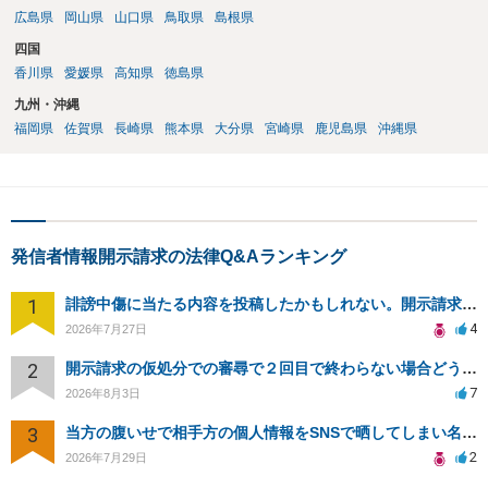
広島県
岡山県
山口県
鳥取県
島根県
四国
香川県
愛媛県
高知県
徳島県
九州・沖縄
福岡県
佐賀県
長崎県
熊本県
大分県
宮崎県
鹿児島県
沖縄県
発信者情報開示請求の法律Q&Aランキング
1
誹謗中傷に当たる内容を投稿したかもしれない。開示請求や民事刑事裁判に発展しうるのか教えて欲しい。
4
2026年7月27日
2
開示請求の仮処分での審尋で２回目で終わらない場合どうしたらいいですか
7
2026年8月3日
3
当方の腹いせで相手方の個人情報をSNSで晒してしまい名誉毀損させてしまったかもしれない
2
2026年7月29日