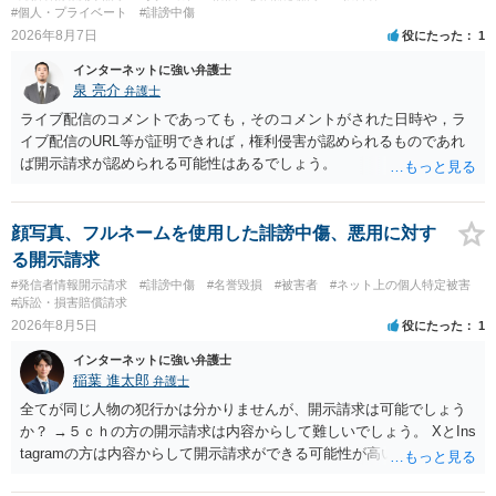
#個人・プライベート
#誹謗中傷
2026年8月7日
役にたった
1
インターネットに強い弁護士
泉 亮介
弁護士
ライブ配信のコメントであっても，そのコメントがされた日時や，ラ
イブ配信のURL等が証明できれば，権利侵害が認められるものであれ
ば開示請求が認められる可能性はあるでしょう。
顔写真、フルネームを使用した誹謗中傷、悪用に対す
る開示請求
#発信者情報開示請求
#誹謗中傷
#名誉毀損
#被害者
#ネット上の個人特定被害
#訴訟・損害賠償請求
2026年8月5日
役にたった
1
インターネットに強い弁護士
稲葉 進太郎
弁護士
全てが同じ人物の犯行かは分かりませんが、開示請求は可能でしょう
か？ →５ｃｈの方の開示請求は内容からして難しいでしょう。 XとIns
tagramの方は内容からして開示請求ができる可能性が高いでしょう。
ただ、アカウントが削除されていると開示請求は失敗する可能性が高