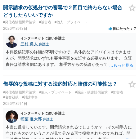
いでしょう。７月中にアカウントが削除されている場合、今から進め
ても失敗する可能性が高いように思われます。 相手を特定できた場
開示請求の仮処分での審尋で２回目で終わらない場合
合、相手に全ての弁護士費用を負担させることは可能でしょうか？ →
どうしたらいいですか
訴訟外の交渉で相手方が認めれば負担させることができるでしょう。
#発信者情報開示請求
#被害者
#個人・プライベート
訴訟で判決となった場合は、実際の弁護士費用が認められる場合と認
2026年8月3日
役にたった
7
められない場合があり何ともいえないところでしょう。
インターネットに強い弁護士
三村 勇人
弁護士
本件投稿記事の詳細が不明ですので、具体的なアドバイスはできませ
んが、開示請求はいずれも要件事実を立証する必要があります。 立証
責任は請求者側にあります。 相手方からの反論があっても、裁判官が
要件事実を満たしていると判断すれば、補充は求められません。 相手
方が口頭で反論したのは、仮処分は迅速性が要求されるためです。 書
面での反論となれば、より遅延する可能性がございます。 また、本件
侮辱的な投稿に対する法的対応と賠償の可能性は？
はXのため、APのIPアドレスの保存期間の問題もございます。 開示請
#発信者情報開示請求
#個人・プライベート
#訴訟・損害賠償請求
#加害者
求は法律知識が不可欠ですが、それだけでは足りず、実務を踏まえた
#名誉毀損
#誹謗中傷
方法を選択することが重要です。
2026年8月4日
インターネットに強い弁護士
稲葉 進太郎
弁護士
本当に反省しています。開示請求されるでしょうか？ →その相手方に
向けたものだということが見て分かる形で投稿されたのであれば、開