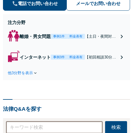
の種類を問わず相談可。可能な限り
電話でお問い合わせ
メールでお問い合わせ
早期対応で駆けつけサポート【労
働】不当解雇・残業代請求はおまか
せください
注力分野
離婚・男女問題
【土日・夜間対応
事例1件
料金表有
可】【初回相談30
分無料】「相手方
から書面を提示さ
インターネット
【初回相談30分無
事例3件
料金表有
れたら、サインす
料】状況に応じて
る前にご相談を」
手段を使い分け、
経験豊富な弁護士
他3分野を表示
適切な方法で投稿
が全力で交渉にあ
の削除・発信者情
たります！相手方
報開示請求をおこ
と直接話す精神的
ないます「企業や
負担を軽減「弁護
お店の風評被害対
士の交渉で慰謝料
策／売り上げ低下
金額アップ／減額
法律Q&Aを探す
防止のために尽
交渉も対応可」
力」加害者側の対
【完全個室対応】
応可：開示請求の
検索
意見照会が来たと