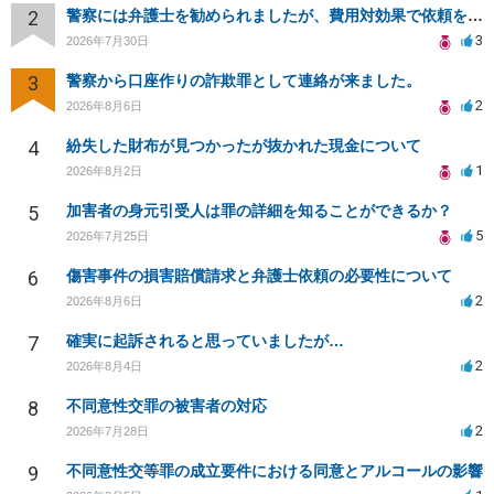
2
警察には弁護士を勧められましたが、費用対効果で依頼をすることを躊躇しています。
3
2026年7月30日
3
警察から口座作りの詐欺罪として連絡が来ました。
2
2026年8月6日
4
紛失した財布が見つかったが抜かれた現金について
1
2026年8月2日
5
加害者の身元引受人は罪の詳細を知ることができるか？
5
2026年7月25日
6
傷害事件の損害賠償請求と弁護士依頼の必要性について
2
2026年8月6日
7
確実に起訴されると思っていましたが…
2
2026年8月4日
8
不同意性交罪の被害者の対応
2
2026年7月28日
9
不同意性交等罪の成立要件における同意とアルコールの影響