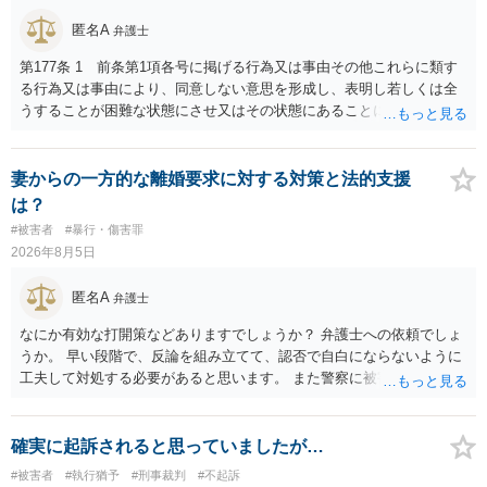
匿名A
弁護士
第177条 1 前条第1項各号に掲げる行為又は事由その他これらに類す
る行為又は事由により、同意しない意思を形成し、表明し若しくは全
うすることが困難な状態にさせ又はその状態にあることに乗じて、性
交、肛門性交、口腔性交又は膣若しくは肛門に身体の一部（陰茎を除
く。）若しくは物を挿入する行為であってわいせつなもの（以下この
条及び第179条第2項において「性交等」という。）をした者は、婚姻
妻からの一方的な離婚要求に対する対策と法的支援
関係の有無にかかわらず、5年以上の有期拘禁刑に処する。 第176条 1
は？
次に掲げる行為又は事由その他これらに類する行為又は事由により、
#被害者
#暴行・傷害罪
同意しない意思を形成し、表明し若しくは全うすることが困難な状態
2026年8月5日
にさせ又はその状態にあることに乗じて、わいせつな行為をした者
は、婚姻関係の有無にかかわらず、6月以上10年以下の拘禁刑に処す
匿名A
弁護士
る。 ③アルコール若しくは薬物を摂取させること又はそれらの影響が
あること。 以上の通りですから、アルコール摂取だけでなく、「同意
なにか有効な打開策などありますでしょうか？ 弁護士への依頼でしょ
しない意思を形成し、表明し若しくは全うすることが困難な状態」で
うか。 早い段階で、反論を組み立てて、認否で自白にならないように
あることが必要です。
工夫して対処する必要があると思います。 また警察に被害届を出すと
して、なんとか受理してもらうための方策などありますでしょうか？
告訴状を作って証拠をそろえて出すことでしょう。
確実に起訴されると思っていましたが…
#被害者
#執行猶予
#刑事裁判
#不起訴