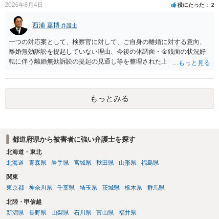
2026年8月4日
役にたった
2
西浦 嘉博
弁護士
一つの対応案として、検察官に対して、ご自身の離婚に対する意向、
離婚無効訴訟を提起していない理由、今後の体調面・金銭面の状況好
転に伴う離婚無効訴訟の提起の見通し等を整理された上で、書面とし
て提出されることを検討されてみてはいかがでしょうか。 少なくとも
検察官の処分判断の際、相談者さんの意向を示す証拠の一つとして位
置づけられる様に思われます。 より詳細についてお聞きになりたい場
もっとみる
合、最寄りの法律事務所での相談を検討ください
都道府県から被害者に強い弁護士を探す
北海道・東北
北海道
青森県
岩手県
宮城県
秋田県
山形県
福島県
関東
東京都
神奈川県
千葉県
埼玉県
茨城県
栃木県
群馬県
北陸・甲信越
新潟県
長野県
山梨県
石川県
富山県
福井県