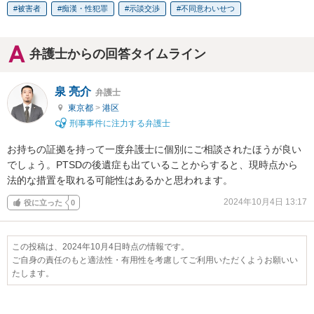
被害者
痴漢・性犯罪
示談交渉
不同意わいせつ
弁護士からの回答タイムライン
泉 亮介
弁護士
東京都
>
港区
刑事事件に注力する弁護士
お持ちの証拠を持って一度弁護士に個別にご相談されたほうが良い
でしょう。PTSDの後遺症も出ていることからすると、現時点から
法的な措置を取れる可能性はあるかと思われます。
2024年10月4日 13:17
役に立った
0
この投稿は、2024年10月4日時点の情報です。
ご自身の責任のもと適法性・有用性を考慮してご利用いただくようお願いい
たします。