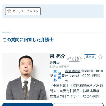
マイリストに入れる
この質問に回答した弁護士
泉 亮介
東京都
インタビュ
ーを見る
弁護士
彩結法律事務所
赤坂見附駅
営業時間：10:00
東
港
~20:55（平日）
京
から徒歩3
|
区
都
分
【全国対応】【初回相談無料／24時
間メール受付】採用・転職掲示板、
飲食店の口コミサイトなどの風評被
害対策など実績あり！【刑事】犯罪