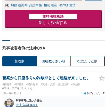
きの対処法、被害
例）
離婚 慰謝料
誹謗中傷
相続 遺産
著作物 違法
者との示談交渉
無料法律相談
新しく投稿する
刑事被害者側の法律Q&A
新着順
回答数が多い順
役にたった順
警察から口座作りの詐欺罪として連絡が来ました。
#被害者
#加害者
#特殊詐欺
#冤罪・無実・正当防衛
#不起訴
#前科・前歴をつけたくない
2026年8月6日
役にたった
2
刑事事件に強い弁護士
井上 祐司
弁護士