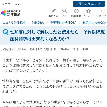
弁護士の方はこちら
ココナラへ
投稿する
探す
閲覧履歴
マイリスト
ログイン
ココナラ法律相談
法律Q&A
刑事事件の法律Q&A
被害者の法律Q&A
性加害に対して解決したと伝えたら、それ以降慰
謝料請求は出来なくなるのか？
公開日時：
2024年10月4日 13:17
更新日時：
2024年10月7日 13:40
【犯罪になり得ることを知った部分や、相手の話しに錯誤があった
ことを理由に解決した問題と伝えた部分に対して慰謝料を追及する
ことは可能なのでしょうか。】

性加害を起こしたのは事実だが、直接の謝罪で【解決した話】とし
て許しを得てるため、これ以上のお詫びはしないと相手側から言わ
れました。

当時は知人からの性加害が法的に問題になり得ると知らず、その為