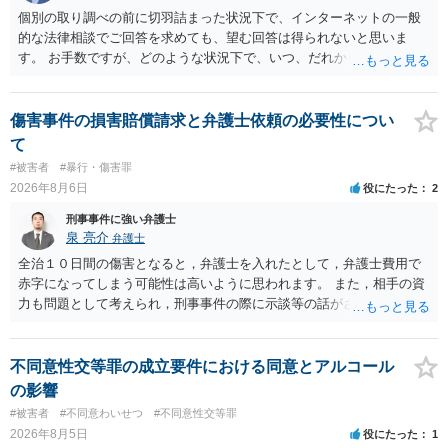
個別の取り調べの前に切羽詰まった状況下で、インターネットの一般
的な法律相談でご回答を求めても、望む回答は得られないと思いま
す。 お手数ですが、どのような状況下で、いつ、だれからどのような
経緯で口座の提供を頼まれ開設したか、それによる詐欺等の収益がど
の程度だと聞いているのかということについて、お近くで詳細な法律
相談を受けられたうえで対処方法を探された方がよいと思われます。
傷害事件の損害賠償請求と弁護士依頼の必要性につい
一般論でいえば、任意取り調べの場合、ＩＣレコーダーを持参して取
て
り調べ内容を録音することは必須だと考えます。
#被害者
#暴行・傷害罪
2026年8月6日
役にたった
2
刑事事件に強い弁護士
泉 亮介
弁護士
全治１０日間の傷害となると，弁護士を入れたとして，弁護士費用で
赤字になってしまう可能性は高いように思われます。 また，相手の資
力も問題として考えられ，刑事事件の際に示談等の話がされなかった
のであれば，資力がなく回収ができないというリスクもあるでしょ
う。
不同意性交等罪の成立要件における同意とアルコール
の影響
#被害者
#不同意わいせつ
#不同意性交等罪
2026年8月5日
役にたった
1