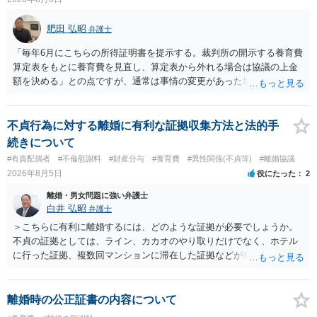
肥田 弘昭
弁護士
「毎年6月にこちらの所得証明書を提示する。裁判所の開示する養育費
算定表をもとに養育費を見直し、算定表から外れる場合は協議の上金
額を決める」との点ですが、通常は事情の変更があった場合に変更し
ますので妥当とまでは言えないかと思います。「養育費は当初予測出
来なかった事情の変更により双方協議の上増減出来る」と「通知義務
に勤務先」が含まれているので、私に収入が入った事は相手に通知が
不貞行為に対する離婚に有利な証拠収集方法と法的手
行く事になり、上記のような文言が無くても養育費の見直しは適宜出
続きについて
来るかと思うのですが違うのでしょうか？との点はそのとおりかと思
#有責配偶者
#不倫慰謝料
#財産分与
#養育費
#異性関係(不貞等)
#離婚協議
います。養育費は事情の変更があった場合に変更するので毎年見直す
2026年8月5日
役にたった
2
ことはあまりないです。ご参考にしてください。
離婚・男女問題に強い弁護士
白井 弘昭
弁護士
＞こちらに有利に離婚するには、どのような証拠が必要でしょうか。
不貞の証拠としては、ライン、カカオのやり取りだけでなく、ホテル
に行った証拠、複数回マンションに滞在した証拠などが有効です。 不
貞の証拠があれば、離婚をさらに有利に進める（離婚したい時期に離
婚する、慰謝料をとるなど）ことができると思われます。 ただし、不
貞発覚後、長期間同居を続けると、不貞を許したとの評価につながる
離婚時の公正証書の内容について
場合がありますので、ご注意ください。 以上、ご参考まで。