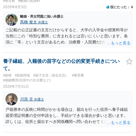
#養育費
#離婚の慰謝料
2026年8月3日
役にたった
6
離婚・男女問題に強い弁護士
髙橋 俊太
弁護士
ご記載の公正証書の文言だけからすると、大学の入学金や授業料等が
当然にこの「特別な費用」に含まれるとは言いにくいと思います。条
項に「等」という文言があるため、治療費・入院費だけに限定される
わけではありませんが、その前に「病気・事故に伴う費用」と明記さ
れていますので、通常は、病気や事故によって臨時に必要となった医
療費その他これに類する特別支出を念頭に置いた条項と読むのが自然
養子縁組、入籍後の苗字などの公的変更手続きについ
です。したがって、大学の入学金、授業料、受験費用などの教育費に
て。
ついてまで、「この条項があるから当然に半額を請求できる」とまで
#親権
#親族関係
#親子交流（面会交流）
#養育費
は言いにくいと思われます。なお、通常、大学進学費用をどこまで負
#婚姻費用(別居中の生活費など)
担すべきかについては、離婚時の合意内容のほか、子どもの年齢、大
2026年7月31日
学進学についての父母の認識、父母の学歴・収入・資産状況、進学先
や費用などを踏まえて個別に検討することになります。公正証書の他
川添 圭
弁護士
の条項において、養育費の終期についてどのように定められている
か、大学進学に関する定めの有無、「教育費」「進学費用」に関する
戸籍謄本の反映に時間がかかる場合は、届出を行った役所へ養子縁組
定めの有無等について確認する必要があると考えられます。
届受理証明書の交付申請をし、手続ができる場合が多いと思います。
詳しくは、役所と届出すべき関係機関へ問い合わせてください。