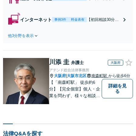
可】【初回相談30
分無料】「相手方
から書面を提示さ
インターネット
【初回相談30分無
事例3件
料金表有
れたら、サインす
料】状況に応じて
る前にご相談を」
手段を使い分け、
経験豊富な弁護士
他3分野を表示
適切な方法で投稿
が全力で交渉にあ
の削除・発信者情
たります！相手方
報開示請求をおこ
と直接話す精神的
ないます「企業や
負担を軽減「弁護
川添 圭
お店の風評被害対
弁護士
大阪府
士の交渉で慰謝料
策／売り上げ低下
アテンド総合法律事務所
金額アップ／減額
防止のために尽
大阪府
大阪市北区
南森町駅
から徒歩6分
|
交渉も対応可」
力」加害者側の対
【「南森町駅」 徒歩約6
【完全個室対応】
詳細を見
応可：開示請求の
分】【完全個室】個人・企
る
意見照会が来たと
業を問わず、様々な相談を
きの対処法、被害
受け付けております。解決
者との示談交渉
へ向けて、適切なアドバイ
スをさせていただきます。
法律Q&Aを探す