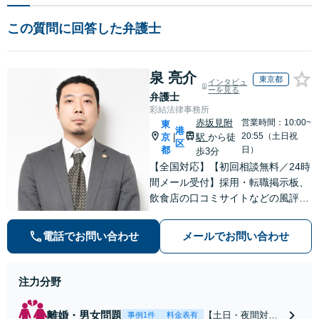
この質問に回答した弁護士
泉 亮介
東京都
インタビュ
ーを見る
弁護士
彩結法律事務所
赤坂見附
営業時間：10:00~
東
港
20:55（土日祝
京
駅
から徒
|
区
都
日）
歩3分
【全国対応】【初回相談無料／24時
間メール受付】採用・転職掲示板、
飲食店の口コミサイトなどの風評被
害対策など実績あり！【刑事】犯罪
の種類を問わず相談可。可能な限り
電話でお問い合わせ
メールでお問い合わせ
早期対応で駆けつけサポート【労
働】不当解雇・残業代請求はおまか
せください
注力分野
離婚・男女問題
【土日・夜間対応
事例1件
料金表有