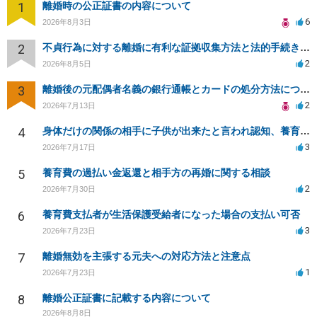
1
離婚時の公正証書の内容について
6
2026年8月3日
2
不貞行為に対する離婚に有利な証拠収集方法と法的手続きについて
2
2026年8月5日
3
離婚後の元配偶者名義の銀行通帳とカードの処分方法について
2
2026年7月13日
4
身体だけの関係の相手に子供が出来たと言われ認知、養育費を要求されているが自身の子供か分からない
3
2026年7月17日
5
養育費の過払い金返還と相手方の再婚に関する相談
2
2026年7月30日
6
養育費支払者が生活保護受給者になった場合の支払い可否
3
2026年7月23日
7
離婚無効を主張する元夫への対応方法と注意点
1
2026年7月23日
8
離婚公正証書に記載する内容について
2026年8月8日