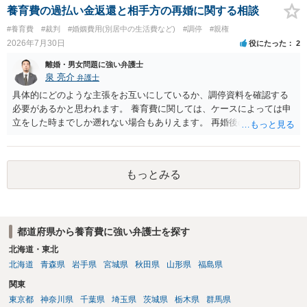
養育費の過払い金返還と相手方の再婚に関する相談
#養育費
#裁判
#婚姻費用(別居中の生活費など)
#調停
#親権
2026年7月30日
役にたった
2
離婚・男女問題に強い弁護士
泉 亮介
弁護士
具体的にどのような主張をお互いにしているか、調停資料を確認する
必要があるかと思われます。 養育費に関しては、ケースによっては申
立をした時までしか遡れない場合もありえます。 再婚後の相手方の行
動がどのようなものであったのかも重要であるため、相手が再婚後の
養育費に関するやりとり等があればそちらについても確認する必要が
あるでしょう。 公開相談の場での回答よりも個別に弁護士にご相談さ
もっとみる
れることをお勧めいたします。
都道府県から養育費に強い弁護士を探す
北海道・東北
北海道
青森県
岩手県
宮城県
秋田県
山形県
福島県
関東
東京都
神奈川県
千葉県
埼玉県
茨城県
栃木県
群馬県