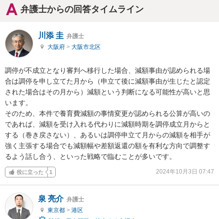
弁護士からの回答タイムライン
川添 圭
弁護士
大阪府
>
大阪市北区
調停が不成立となり審判へ移行した場合、減額事由が認められる場
合は調停を申し立てた月から（申立て後に減額事由が生じたと認定
された場合はその月から）減額という判断になる可能性が高いと思
います。

そのため、本件で養育費減額の事情変更が認められる公算が高いの
であれば、減額を受け入れる代わりに減額時期を調停成立月からと
する（巻き戻さない）、あるいは調停申立て月からの減額を相手が
強く主張する場合でも減額幅や差額返還の額を有利な方向で調整す
るよう話し合う、といった戦略で臨むことが多いです。
2024年10月3日 07:47
役に立った
1
泉 亮介
弁護士
東京都
>
港区