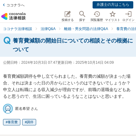
弁護士の方はこちら
ココナラへ
投稿する
探す
閲覧履歴
マイリスト
ログイン
ココナラ法律相談
法律Q&A
離婚・男女問題の法律Q&A
養育費の法
養育費減額の開始日についての相談とその根拠に
ついて
公開日時：
2024年10月3日 07:47
更新日時：
2025年10月14日 04:09
養育費減額調停を申し立てられました。養育費の減額が決まった場
合、それは決まった日の月からにというのはできないでしょうか？

申立人は転職による収入減少が理由ですが、前職の退職金などもあ
ると思うので、生活に困っているようなことはないと思います。
匿名希望 さん
養育費
調停