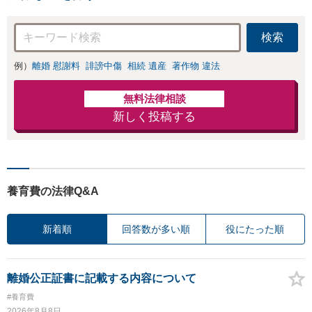
検索
例）
離婚 慰謝料
誹謗中傷
相続 遺産
著作物 違法
無料法律相談
新しく投稿する
養育費の法律Q&A
新着順
回答数が多い順
役にたった順
離婚公正証書に記載する内容について
#養育費
2026年8月8日