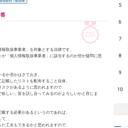
管理会社・組合側
5
回答
6
7
報取扱事業者」を対象とする法律です。

8
々が「個人情報取扱事業者」に該当するのか些か疑問に思
9
るか否かはさておき、

記載したリストを配布すること自体、

スクがあるように思われますので、

10
で欲しい」旨を話し合ってみるのがよろしいかと存じま
載する必要があるというのであれば、

て、

た工夫もできるかと思われますので、
