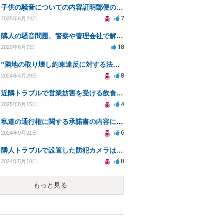
子供の騒音についての内容証明郵便の有効性
7
2025年6月24日
隣人の騒音問題、警察や管理会社で解決できない場合の対策は？
18
2020年6月7日
"隣地の取り壊し約束違反に対する法的対策について"
8
2024年4月29日
近隣トラブルで営業妨害を受ける飲食店の法的対策相談
4
2025年8月15日
私道の通行権に関する承諾書の内容についての相談
6
2024年9月21日
隣人トラブルで設置した防犯カメラは盗撮に該当するか？
8
2024年5月10日
もっと見る