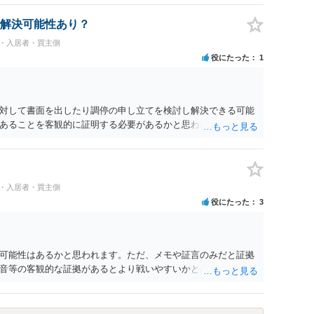
で伝えたうえで、先に差し入れた合意書は撤回すると明確に示
解決可能性あり？
民・入居者・買主側
役にたった
1
対して書面を出したり調停の申し立てを検討し解決できる可能
あることを客観的に証明する必要があるかと思われます。
民・入居者・買主側
役にたった
3
可能性はあるかと思われます。ただ、メモや証言のみだと証拠
音等の客観的な証拠があるとより戦いやすいかと思われます。