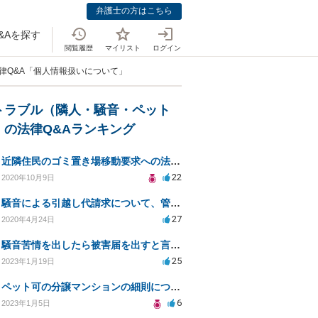
弁護士の方はこちら
&Aを探す
閲覧履歴
マイリスト
ログイン
律Q&A「個人情報扱いについて」
トラブル（隣人・騒音・ペット
）の法律Q&Aランキング
近隣住民のゴミ置き場移動要求への法的対応と解決策
22
2020年10月9日
騒音による引越し代請求について、管理会社もしくは騒音主から請求できるか？
27
2020年4月24日
騒音苦情を出したら被害届を出すと言われました
25
2023年1月19日
ペット可の分譲マンションの細則について
6
2023年1月5日