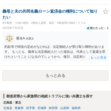
性があり、民事的には無効だと思います。 保険会社で解約の際に提出
された書類のコピーを取得して、弁護士に面談で詳しい事情を話して
相談 されたら良いと思います。
義母と夫の共同名義ローン返済金の権利について知り
たい
#不動産・土地の相続
#相続人調査・確定
#家族間の相続トラブル
2026年7月25日
役にたった
1
匿名A
弁護士
約款等で特段の定めがなければ、法定相続人が受け取り権利がありま
す。 もっとも、義母も法定相続人だった場合は、代表として返還を受
けたということ になるのでしょうから、後日、法定相続分に基づいて
精算を求めることは可能と思います。
もっとみる
都道府県から家族間の相続トラブルに強い弁護士を探す
北海道・東北
北海道
青森県
岩手県
宮城県
秋田県
山形県
福島県