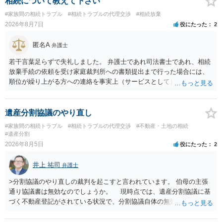
相続について教えて下さい
#家族間の相続トラブル
#相続トラブルの代理交渉
#相続放棄
2026年8月7日
役にたった
2
匿名A
弁護士
若干言葉足らずで失礼しました。 弁護士であれ司法書士であれ、相続
放棄手続の依頼を受け家庭裁判所への書類提出まで行った場合には、
順位が繰り上がる方への連絡を事実上（サービスとして）行うことは
あります。その「連絡」だけを弁護士が業務としてお受けすることは
できない、という意味でした。
遺産分割協議のやり直し
#家族間の相続トラブル
#相続トラブルの代理交渉
#不動産・土地の相続
#遺産分割
2026年8月5日
役にたった
2
井上 祐司
弁護士
>分割協議のやり直しの裁判を起こすと言われています。 伯母の主張
通り協議書は無効なのでしょうか。 現時点では、遺産分割協議に基
づく不動産登記がされている状況で、分割協議自体の無効を裁判所が
認めたわけではないので、分割協議の効力に影響はありません。 先
方の訴訟の主張及び立証次第ですが、 ・御祖母様の認知能力に関する