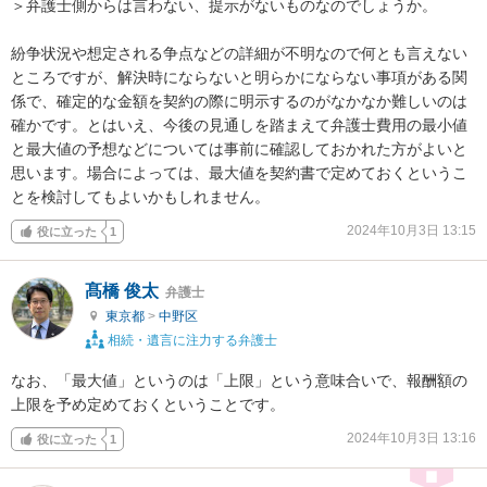
＞弁護士側からは言わない、提示がないものなのでしょうか。

紛争状況や想定される争点などの詳細が不明なので何とも言えない
ところですが、解決時にならないと明らかにならない事項がある関
係で、確定的な金額を契約の際に明示するのがなかなか難しいのは
確かです。とはいえ、今後の見通しを踏まえて弁護士費用の最小値
と最大値の予想などについては事前に確認しておかれた方がよいと
思います。場合によっては、最大値を契約書で定めておくというこ
とを検討してもよいかもしれません。
2024年10月3日 13:15
役に立った
1
髙橋 俊太
弁護士
東京都
>
中野区
相続・遺言に注力する弁護士
なお、「最大値」というのは「上限」という意味合いで、報酬額の
上限を予め定めておくということです。
2024年10月3日 13:16
役に立った
1