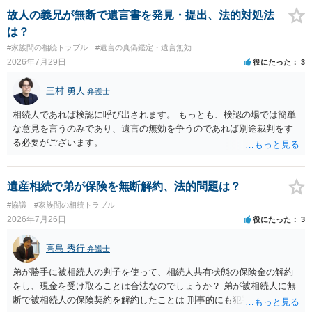
医師の意見書、筆跡鑑定 が提出されればその効力が否定される可能性
故人の義兄が無断で遺言書を発見・提出、法的対処法
はありますが、 ・伯母様自身が分割協議に加わっていること ・御祖母
は？
様の意に反する遺産分割協議を行う実益が誰にあったかの立証が困難
#家族間の相続トラブル
#遺言の真偽鑑定・遺言無効
であること からすると、実際に遺産分割協議の効力が否定される可能
2026年7月29日
役にたった
3
性はそれほど高くない（立証のハードルは非常に高い）ということが
言えると思います。
三村 勇人
弁護士
相続人であれば検認に呼び出されます。 もっとも、検認の場では簡単
な意見を言うのみであり、遺言の無効を争うのであれば別途裁判をす
る必要がございます。
遺産相続で弟が保険を無断解約、法的問題は？
#協議
#家族間の相続トラブル
2026年7月26日
役にたった
3
高島 秀行
弁護士
弟が勝手に被相続人の判子を使って、相続人共有状態の保険金の解約
をし、現金を受け取ることは合法なのでしょうか？ 弟が被相続人に無
断で被相続人の保険契約を解約したことは 刑事的にも犯罪となる可能