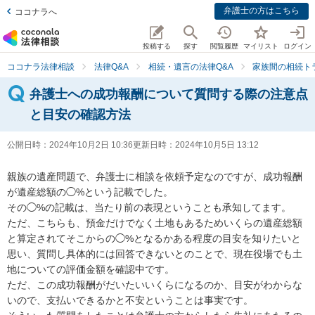
弁護士の方はこちら
ココナラへ
投稿する
探す
閲覧履歴
マイリスト
ログイン
ココナラ法律相談
法律Q&A
相続・遺言の法律Q&A
家族間の相続ト
弁護士への成功報酬について質問する際の注意点
と目安の確認方法
公開日時：
2024年10月2日 10:36
更新日時：
2024年10月5日 13:12
親族の遺産問題で、弁護士に相談を依頼予定なのですが、成功報酬
が遺産総額の◯%という記載でした。

その◯%の記載は、当たり前の表現ということも承知してます。

ただ、こちらも、預金だけでなく土地もあるためいくらの遺産総額
と算定されてそこからの◯%となるかある程度の目安を知りたいと
思い、質問し具体的には回答できないとのことで、現在役場でも土
地についての評価金額を確認中です。

ただ、この成功報酬がだいたいいくらになるのか、目安がわからな
いので、支払いできるかと不安ということは事実です。
