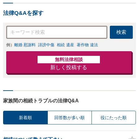
問題】複雑な遺産分割・相
続放棄・遺留分なども、基
法律Q&Aを探す
本からわかりやすくご説明
します【人形町駅2分】
検索
例）
離婚 慰謝料
誹謗中傷
相続 遺産
著作物 違法
無料法律相談
新しく投稿する
家族間の相続トラブルの法律Q&A
新着順
回答数が多い順
役にたった順