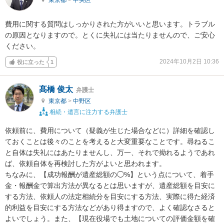
費用に関する質問はしっかりされた方がいいと思います。トラブル
の原因となりますので。とくに失礼には当たりませんので、ご安心
ください。
2024年10月2日 10:36
役に立った
1
髙橋 俊太
弁護士
東京都
>
中野区
相続・遺言に注力する弁護士
依頼前に、費用について（疑義が生じた場合などに）詳細を確認し
ておくことは後々のことを考えると大変重要なことです。尋ねるこ
と自体は失礼にはあたりませんし、万一、それで拗れるようであれ
ば、依頼自体を再検討した方がよいと思われます。

ちなみに、【成功報酬が遺産総額の◯%】という点について、着手
金・報酬金で算出方法が異なるとは思いますが、遺産総額を目安に
する方法、依頼人の法定相続分を目安にする方法、実際に得た経済
的利益を目安にする方法などがあり得ますので、よく確認なさると
よいでしょう。また、【現在役場でも土地についての評価金額を確