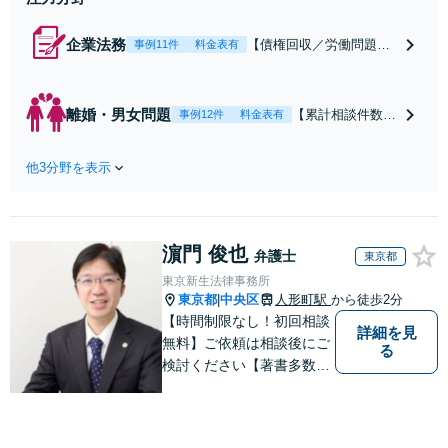
企業法務
【債権回収／労働問題／
事例11件
料金表有
契約関係・契約書チェッ
ク／裁判対応】取引先と
のトラブル・会社内のト
離婚・男女問題
【累計相談件数20
事例12件
料金表有
ラブルなど、事後の解決
00件、解決事例50
だけでなく予防法務まで
0件以上】【初回
ワンストップで対応！顧
他3分野を表示
相談（電話・WE
問弁護士をお探しの方も
B）無料】「オー
ご相談ください！【顧問
ダーメイドの解決
経験豊富】【個別案件も
策を提示」依頼者
対応OK】
濵門 俊也
様の話を丁寧にう
弁護士
東京都
かがい、どんな不
東京新生法律事務所
安があるのか、何
東京都
中央区
人形町駅
から徒歩2分
|
を解決したいのか
【時間制限なし！初回相談
詳細を見
を正確に読み取り
無料】ご依頼は相談後にご
る
ます。【東京都在
検討ください【著書多数】
住以外の方も対
【離婚の解決実績300件以
応】
上】心のケアもしながら全
力でサポートします【相続