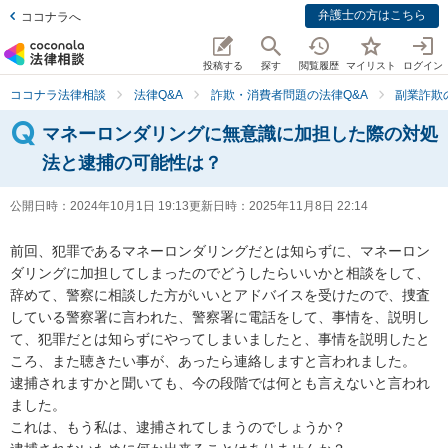
弁護士の方はこちら
ココナラへ
投稿する
探す
閲覧履歴
マイリスト
ログイン
ココナラ法律相談
法律Q&A
詐欺・消費者問題の法律Q&A
副業詐欺
マネーロンダリングに無意識に加担した際の対処
法と逮捕の可能性は？
公開日時：
2024年10月1日 19:13
更新日時：
2025年11月8日 22:14
前回、犯罪であるマネーロンダリングだとは知らずに、マネーロン
ダリングに加担してしまったのでどうしたらいいかと相談をして、
辞めて、警察に相談した方がいいとアドバイスを受けたので、捜査
している警察署に言われた、警察署に電話をして、事情を、説明し
て、犯罪だとは知らずにやってしまいましたと、事情を説明したと
ころ、また聴きたい事が、あったら連絡しますと言われました。

逮捕されますかと聞いても、今の段階では何とも言えないと言われ
ました。

これは、もう私は、逮捕されてしまうのでしょうか？
