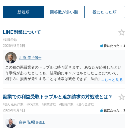
新着順
回答数が多い順
役にたった順
LINE副業について
#副業詐欺
2026年8月6日
役にたった
1
川添 圭
弁護士
この種の悪質業者のトラブルは時々聞きます。 あなたが応募したとい
う事情があったとしても、結果的にキャンセルとしたことについて、
相手方に損害が発生することは通常は観念できず、法的措置を採って
も認められません。この種の言説は半ば脅しのようなものです。 ま
ず、最寄りの消費生活センターへ相談し、連絡を無視してよいかどう
かのアドバイスを受けられることをお勧めします。しつこいようであ
副業での利益受取トラブルと追加請求の対処法とは？
れば、弁護士へ依頼して警告してもらうことも必要になるかもしれま
#振り込め詐欺
#FX詐欺
#副業詐欺
#投資詐欺
#還付金詐欺
せん。
2026年8月4日
役にたった
1
白井 弘昭
弁護士