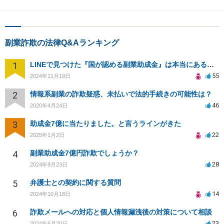
副業詐欺の法律Q&Aランキング
1
LINEで見つけた『国が認める副業助成金』は本当にあるのですか？今それで訴えられそうでどうすれば？
55
2024年11月19日
2
情報系副業の詐欺疑惑、未払いで法的手続きの可能性は？
46
2020年4月24日
3
助成金7億に当たりました。と言うラインがきた
22
2025年1月2日
4
副業助成金7億円詐欺でしょうか？
28
2024年9月23日
5
弁護士との契約に関する質問
14
2024年10月18日
6
詐欺メールへの対応と個人情報漏洩後の対策について相談
23
2024年6月20日