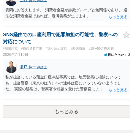
質問にお答えします。 消費者金融が詐欺グループと無関係であり、 適
法な消費者金融であれば、返済義務が生じます。
SNS経由での口座利用で犯罪加担の可能性、警察への
対応について
#副業詐欺
#仮想通貨詐欺
#振り込め詐欺
#悪徳商法
#10〜50万円未満
2026年7月10日
役にたった
2
瀬戸 伸一
弁護士
私が担当している預金口座凍結事案では、地元警察に相談にいって
も、担当警察（東京のほう）への連絡は密にいっていないようでし
た。 実際の処理は、警察署や相談を受けた警察官によってだいぶ変わ
ると思われます。 不安があれば、費用はかかりますが、警察対応につ
いて弁護士に依頼を検討されてください。
もっとみる