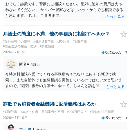
おそらく詐欺です。警察にご相談ください。絶対に追加の費用は支払
わないでください。 サイバー警察などは、ネットからでも相談できる
と思います。 以上、ご参考まで。
弁護士の態度に不満、他の事務所に相談すべきか？
#詐欺被害での債務
#仮想通貨詐欺
#FX詐欺
#副業詐欺
#借金返済の相談・交渉
#多重債務
2026年7月15日
役にたった
3
匿名A
弁護士
今時無料相談を受けてくれる事務所もそれなりにあり（WEBで検
索）、また自治体でも無料相談を実施しているのではないかと思いま
すので、実際に複数の弁護士に会って、ちゃんと話を聞いてくれる
方、高圧的ではない方に相談した方が良いでしょう。その弁護士の方
はそもそも事案を把握できていないようですので、御相談の案件につ
いては弁護士として能力不足なのかもしれません。相手にしない方が
詐欺でも消費者金融機関に返済義務はあるか
良いと思います。ただ、仮想通貨詐欺の被害回復は現実的には難しい
#副業詐欺
#本名・住所・電話番号が不明
#200万円以上
#詐欺の法的措置
かもしれません。
2026年7月10日
役にたった
1
三村 勇人
弁護士