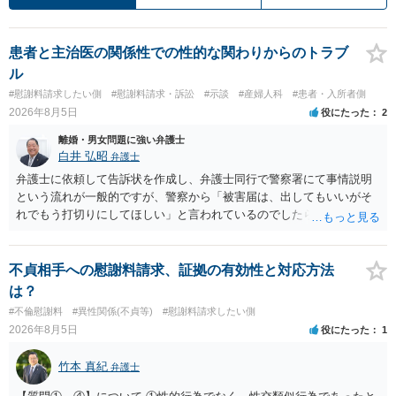
患者と主治医の関係性での性的な関わりからのトラブ
ル
#慰謝料請求したい側
#慰謝料請求・訴訟
#示談
#産婦人科
#患者・入所者側
2026年8月5日
役にたった
2
離婚・男女問題に強い弁護士
白井 弘昭
弁護士
弁護士に依頼して告訴状を作成し、弁護士同行で警察署にて事情説明
という流れが一般的ですが、警察から「被害届は、出してもいいがそ
れでもう打切りにしてほしい」と言われているのでしたら、あまり結
論は変わらないかもしれないですね。 所轄の警察を飛び越えて、直接
検察庁に訴えるのもありかもしれないですが、実際に捜査をするの
は、結局所轄だと思われますので、やはり結論は変わらないかもしれ
不貞相手への慰謝料請求、証拠の有効性と対応方法
ないです。 一度、最寄りの「刑事に強い」とうたっている弁護士に相
は？
談してみてはいかがでしょうか。 以上、ご参考まで。
#不倫慰謝料
#異性関係(不貞等)
#慰謝料請求したい側
2026年8月5日
役にたった
1
竹本 真紀
弁護士