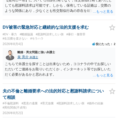
【質問①～④】について ①性的行為でなく，性交類似行為であったと
しても慰謝料請求は可能です。しかも，保有している証拠は，交際の
ような関係にあり，少なくとも性交類似行為の存在を確実に証明でき
るものです（裏を返せば，証拠で認められる範囲でしか認めていない
ことを窺わせるものです。）。ですから，慰謝料請求を進めることで
よいと思います。 ただ．慰謝料額については，婚姻破綻に至っていな
DV被害の緊急対応と継続的な法的支援を求む
いとして，この点を考慮されることになるかもしれません。 ②夫との
#DV・暴力
#離婚協議
#慰謝料請求したい側
#暴行・傷害罪
今後のことを考えて書いてもらうか否かを検討するのがよいと思いま
#生活費を渡さない
#モラハラ
す。今ある証拠以上のことを証明（証明力を強めることも含む）でき
2026年8月4日
役にたった
2
るのであれば，前向きに検討を進めるという考え方でもよいでしょ
離婚・男女問題に強い弁護士
う。慰謝料請求としては証拠として使えることが前提であり，その価
泉 亮介
弁護士
値と夫との関係との均衡のように思います。 ③行政書士に委任をして
いるのであれば，どのような内容の委任なのか不明ですが，その行政
こちらで弁護士を探すことは出来ないため，ココナラの中でお探しい
書士との協議になると思います。請求するか，訴訟にするか，その点
ただいてご連絡をお取りいただくか，インターネット等でお探しいた
の見極めや，相手方は性交類似行為は認めているのか，それさえも否
だく必要があるかと思われます。
定しているのかによって，考え方・進め方は変わってくると思いま
す。 ④性交類似行為を認めているにもかかわらず支払を拒否するので
あれば，本人（行政書士でも同じだと思います。）への対応ではあま
夫の不倫と離婚要求への法的対応と慰謝料請求につい
り変わらないように思います。減額で折り合えるなら本人様の交渉で
て相談
もよいように思いますが，ゼロかどうかの観点であれば，訴訟に進む
#不倫慰謝料
#悪意の遺棄
#育児放棄
#慰謝料請求したい側
#婚外の妊娠
しかなくなるようにも思います。そうしますと，お近くの弁護士に相
#異性関係(不貞等)
談して進めることを検討した方がよいようにも思います。
2026年8月2日