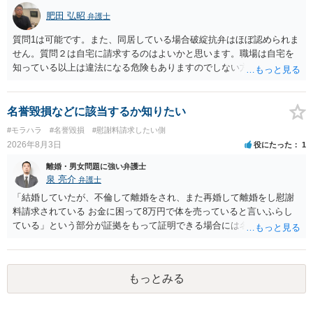
肥田 弘昭
弁護士
質問1は可能です。また、同居している場合破綻抗弁はほぼ認められま
せん。質問２は自宅に請求するのはよいかと思います。職場は自宅を
知っている以上は違法になる危険もありますのでしない方が良いで
す。質問３は可能かと思います。質問４は悪意の遺棄などに該当する
かと思います。有責配偶者ですので相手方からの離婚は拒否しても仮
に訴訟されても法的に成立しません。質問５は認知すると養育費支払
名誉毀損などに該当するか知りたい
い、相続権が発生します。合意があれば法的に可能ですが法律で強制
#モラハラ
#名誉毀損
#慰謝料請求したい側
することはできません。質問６は可能です。質問７は不貞行為の写真
2026年8月3日
役にたった
1
データ（ハメ撮り）、第三者撮影の腕組み写真、夫の自白録音まであ
るのであれば十分かと思います。ご参考にしてください。
離婚・男女問題に強い弁護士
泉 亮介
弁護士
「結婚していたが、不倫して離婚をされ、また再婚して離婚をし慰謝
料請求されている お金に困って8万円で体を売っていると言いふらし
ている」という部分が証拠をもって証明できる場合には名誉権侵害や
プライバシー権侵害等を主張し慰謝料請求ができる可能性はあるでし
ょう。 既に弁護士にご依頼されているとのことですので，依頼中の弁
護士と打ち合わせの末どのように対応するかを決められると良いでし
もっとみる
ょう。