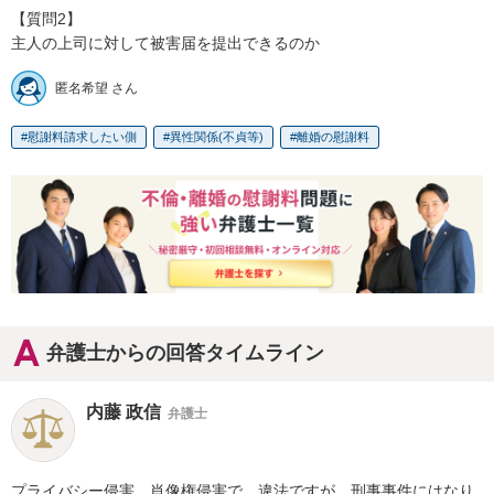
【質問2】

主人の上司に対して被害届を提出できるのか
匿名希望 さん
慰謝料請求したい側
異性関係(不貞等)
離婚の慰謝料
弁護士からの回答タイムライン
内藤 政信
弁護士
プライバシー侵害、肖像権侵害で、違法ですが、刑事事件にはなり