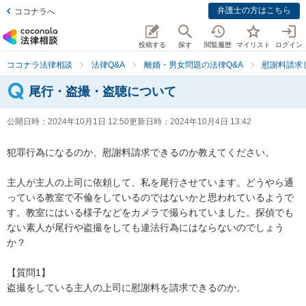
弁護士の方はこちら
ココナラへ
投稿する
探す
閲覧履歴
マイリスト
ログイン
ココナラ法律相談
法律Q&A
離婚・男女問題の法律Q&A
慰謝料請求
尾行・盗撮・盗聴について
公開日時：
2024年10月1日 12:50
更新日時：
2024年10月4日 13:42
犯罪行為になるのか、慰謝料請求できるのか教えてください。

主人が主人の上司に依頼して、私を尾行させています。どうやら通
っている教室で不倫をしているのではないかと思われているようで
す。教室にはいる様子などをカメラで撮られていました。探偵でも
ない素人が尾行や盗撮をしても違法行為にはならないのでしょう
か？

【質問1】

盗撮をしている主人の上司に慰謝料を請求できるのか。
