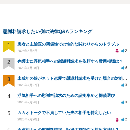
慰謝料請求したい側の法律Q&Aランキング
1
患者と主治医の関係性での性的な関わりからのトラブル
2
2026年8月5日
2
弁護士に浮気相手への慰謝料請求を依頼する費用相場は？
5
2026年7月28日
3
未成年の娘がネット恋愛で慰謝料請求を受けた場合の対処法は？
3
2026年7月27日
4
浮気相手への慰謝料請求のための証拠集めと探偵選び
3
2026年7月26日
5
カカオトークで不貞していた夫の相手を特定したい
2
2026年7月20日
不貞相手への慰謝料請求、証拠の有効性と対応方法は？