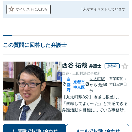
1人が
マイリストしています
マイリストに入れる
この質問に回答した弁護士
西谷 拓哉
弁護士
京都府
西谷・三田村法律事務所
丸太町駅
営業時間：
京
京都市
本日定休日
都
から徒歩8
|
中京区
府
分
【丸太町駅8分】地域に根差し、
「依頼してよかった」と実感できる
弁護活動を目標にしている事務所で
す【不動産・住まい】宅地建物取引
士の試験に合格、不動産分野の取扱
実績あり【相続・遺言】相談者さま
電話でお問い合わせ
メールでお問い合わせ