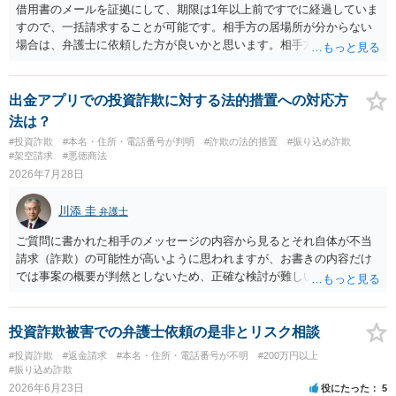
借用書のメールを証拠にして、期限は1年以上前ですでに経過していま
すので、一括請求することが可能です。相手方の居場所が分からない
場合は、弁護士に依頼した方が良いかと思います。相手方の居場所が
分かるのであれば、個人でもできるかと思います。ご参考にしてくだ
さい。
出金アプリでの投資詐欺に対する法的措置への対応方
法は？
#投資詐欺
#本名・住所・電話番号が判明
#詐欺の法的措置
#振り込め詐欺
#架空請求
#悪徳商法
2026年7月28日
川添 圭
弁護士
ご質問に書かれた相手のメッセージの内容から見るとそれ自体が不当
請求（詐欺）の可能性が高いように思われますが、お書きの内容だけ
では事案の概要が判然としないため、正確な検討が難しいです。例え
ば、最寄りの消費生活センターや自治体の無料法律相談等で、実際の
画面を見て貰いながらアドバイスう受けた方が確実です。
投資詐欺被害での弁護士依頼の是非とリスク相談
#投資詐欺
#返金請求
#本名・住所・電話番号が不明
#200万円以上
#振り込め詐欺
2026年6月23日
役にたった
5