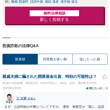
例）
離婚 慰謝料
誹謗中傷
相続 遺産
著作物 違法
無料法律相談
新しく投稿する
投資詐欺の法律Q&A
新着順
回答数が多い順
役にたった順
親戚夫婦に騙された開業資金出資、時効の可能性は？
#詐欺の法的措置
#投資詐欺
#200万円以上
#本名・住所・電話番号が判明
2026年8月9日
役にたった
1
王 宣麟
弁護士
まず、公訴時効の中断についてですが、 通常、検察官が「既に」起訴