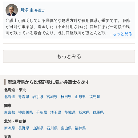
川添 圭
弁護士
弁護士が説明している具体的な処理方針や費用体系が重要です。 回収
が可能な事案は、送金した（不正利用された）口座にまだ一定額の残
高が残っている場合であり、既に口座残高がほとんど残っていない場
合には回収見込みが乏しいことになります。そのため、回収可能性を
判断するため、まず何よりも、送金先口座の口座凍結時の残高を把握
することが重要になります。振り込め詐欺救済法で口座凍結された口
もっとみる
座の残高はウェブサイトで公告されますが、公告までには口座凍結か
ら2か月程度かかることも多く、むしろその前に弁護士会照会を行って
口座開設者の氏名・住所・残高を把握し、残高がある場合にはすみや
かに判決を取って当該口座を差し押さえる（できれば仮差押えを行う
都道府県から投資詐欺に強い弁護士を探す
ことが望ましい）ことになります。 残高が乏しい口座開設者に対して
は、幇助による共同不法行為責任を理由に内容証明郵便を送ったり提
北海道・東北
訴したりすることが多いですが、金に困って口座を譲渡した人も多
北海道
青森県
岩手県
宮城県
秋田県
山形県
福島県
く、そのような口座開設者には目ぼしい資産がありませんので、そこ
関東
までやるかどうかの検討も必要になるでしょう。なお、近時は、副業
東京都
神奈川県
千葉県
埼玉県
茨城県
栃木県
群馬県
名目に口座を騙し取られたとか不正アクセス等による口座情報を盗取
された等の事案もあり、口座名義人の過失責任を問うことが微妙な事
北陸・甲信越
案も出てきています。 投資詐欺事案で重要なのは、他の被害者も弁護
新潟県
長野県
山梨県
石川県
富山県
福井県
士へ依頼して同じ口座からの回収に動いている可能性が高いというこ
東海
とです。そのため、とにかく他の被害者に先んじて回収できるか、そ