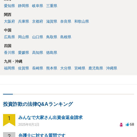
うでなくても配当手続に加わることができるかどうかが重要になりま
愛知県
静岡県
岐阜県
三重県
す。少なくとも、口座凍結時点で残高が100万円を超えているような事
関西
案では、被害者の誰かが公告期間満了前に仮差押えや差押えをしてし
大阪府
兵庫県
京都府
滋賀県
奈良県
和歌山県
まうケースが多いでしょう。なお、振り込め詐欺救済法の規定では、
凍結された預金の公告期間満了までに被害者が預金の仮差押えや差押
中国
えをすると被害分配手続は中止になってしまうため、配当を待つとい
広島県
岡山県
山口県
鳥取県
島根県
う選択肢はなくなります。そのため、回収のためには一日も早く動く
四国
必要があるわけです。 上記のような、投資詐欺の実情や処理方針を的
香川県
愛媛県
高知県
徳島県
確に説明できているかどうかが、弁護士を信頼できるかどうかのポイ
ントになるでしょう。
九州・沖縄
福岡県
佐賀県
長崎県
熊本県
大分県
宮崎県
鹿児島県
沖縄県
投資詐欺の法律Q&Aランキング
1
みんなで大家さん出資金返金請求
68
2025年8月1日
2
弁護士に対する質問です