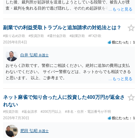
した後、裁判所が起訴状を送達しようとしている段階で、被告人が捜
査・裁判を免れる目的で逃げ隠れし、そのため起訴状を有効に送達で
きない場合をいいます。捜査段階で所在不明というだけでは、通常、
この規定によって時効が停止するわけではありません。 その意味で
は、刑事事件化するという部分ではややハードルが高いように見受け
副業での利益受取トラブルと追加請求の対処法とは？
られます。 他方で、相手方の住所等が特定できているのであれば、民
#振り込め詐欺
#投資詐欺
#還付金詐欺
#副業詐欺
#FX詐欺
事事件として、損害賠償請求や貸金返還請求等により、裁判所を通じ
2026年8月4日
役にたった
1
て返金を求める方法も考えられますが、結局は相手方に資力があるか
否かにより結論が分かれます。
白井 弘昭
弁護士
おそらく詐欺です。警察にご相談ください。絶対に追加の費用は支払
わないでください。 サイバー警察などは、ネットからでも相談できる
と思います。 以上、ご参考まで。
ネット麻雀で知り合った人に投資した400万円が返金さ
れない
#投資詐欺
#返金請求
#200万円以上
#本名・住所・電話番号が不明
2026年7月30日
役にたった
1
肥田 弘昭
弁護士