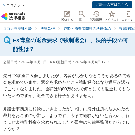
弁護士の方はこちら
ココナラへ
投稿する
探す
閲覧履歴
マイリスト
ログイン
ココナラ法律相談
法律Q&A
詐欺・消費者問題の法律Q&A
投資詐欺
FX講座の返金要求で強制退会に、法的手段の可
能性は？
公開日時：
2024年10月1日 14:40
更新日時：
2024年10月6日 12:01
先日FX講座に入会しましたが、内容がおかしなところがあるので返
金を求めています。返金を求めたところ強制退会になり返事が返っ
てこなくなりました。金額は約80万なので何としても返金してもら
いたいのですが、返金できる様子がありません。

弁護士事務所に相談にいきましたが、相手は海外住所の法人のため
裁判をおこすのが難しいようです。今まで経験がないと言われ、行
うにせよ特別料金を求められましたが田舎の法律事務所だからでし
ょうか？
