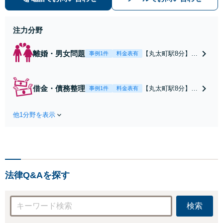
に寄り添い、円滑な相続を目指しま
す
注力分野
離婚・男女問題
【丸太町駅8分】調
事例1件
料金表有
停や条件交渉を有
利に進めるには、
法的な根拠に基づ
借金・債務整理
【丸太町駅8分】
事例1件
料金表有
く冷静な主張が重
【弁護士歴10年】
要です。財産分与
自己破産、任意整
／養育費など【弁
他1分野を表示
理、個人整理、時
護士歴10年】離婚
効の援用など。浪
後の生活を見据え
費・事業の失敗に
てアドバイスしま
よる借金も、相談
すので、お気軽に
者さまのご要望を
ご相談ください
踏まえ、解決策を
【初回相談３０分
法律Q&Aを探す
提示します【破産
無料】【電話相談
管財人就任経験
可】
有】【初回相談30
検索
分無料】