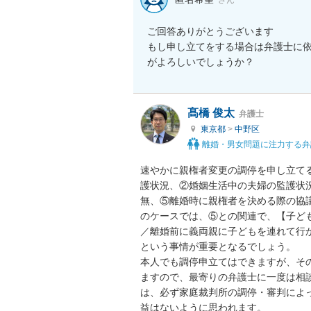
ご回答ありがとうございます

もし申し立てをする場合は弁護士に
がよろしいでしょうか？
髙橋 俊太
弁護士
東京都
>
中野区
離婚・男女問題に注力する弁
速やかに親権者変更の調停を申し立て
護状況、②婚姻生活中の夫婦の監護状
無、⑤離婚時に親権者を決める際の協
のケースでは、⑤との関連で、【子ど
／離婚前に義両親に子どもを連れて行
という事情が重要となるでしょう。

本人でも調停申立てはできますが、そ
ますので、最寄りの弁護士に一度は相
は、必ず家庭裁判所の調停・審判によ
益はないように思われます。