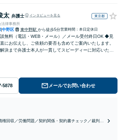
俊太
弁護士
インタビューを見る
東京都
合法律事務所
都
中野区
東中野駅
から徒歩5分
営業時間：本日定休日
|
談無料（電話・WEB・メール）／メール受付終日OK ◆見
直にお伝えし、ご依頼の要否も含めてご案内いたします。
解決まで弁護士本人が一貫してスピーディーに対応いたし
◆累計相談2000件以上・解決実績500件以上
メールでお問い合わせ
債権回収／労働問題／契約関係・契約書チェック／裁判対
】取引先とのトラブル・会社内のトラブルなど、事後の解
だけでなく予防法務までワンストップで対応！顧問弁護士
お探しの方もご相談ください！【顧問経験豊富】【個別案