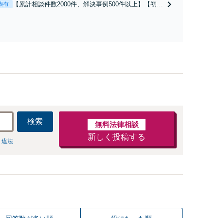
【累計相談件数2000件、解決事例500件以上】【初回
表有
も対応OK】
相談（電話・WEB）無料】「オーダーメイドの解決
策を提示」依頼者様の話を丁寧にうかがい、どんな
不安があるのか、何を解決したいのかを正確に読み
取ります。【東京都在住以外の方も対応】
検索
無料法律相談
新しく投稿する
 違法