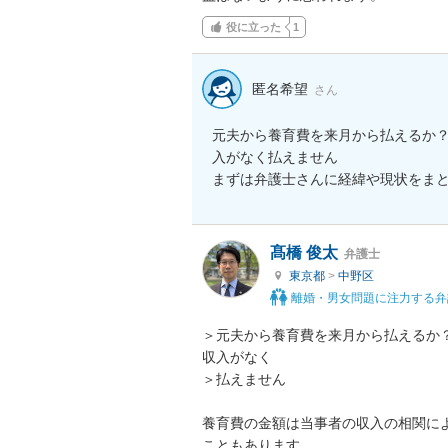
役に立った
1
匿名希望
さん
元夫から養育費を来月から払えるか
入がなく払えません

まずは弁護士さんに経緯や現状をま
髙橋 俊太
弁護士
東京都
>
中野区
離婚・男女問題に注力する弁
＞元夫から養育費を来月から払えるか
収入がなく

＞払えません

養育費の金額は当事者の収入の相関に
こともあります。
