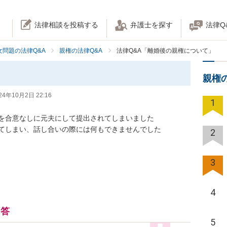
法律相談を投稿する
弁護士を探す
法律Q
女問題の法律Q&A
親権の法律Q&A
法律Q&A「離婚後の親権について」
親権
24年10月2日 22:16
1
を合意なしに元夫にして提出されてしまいました

てしまい、話し合いの際には何もできませんでした

2
3
4
回答
5