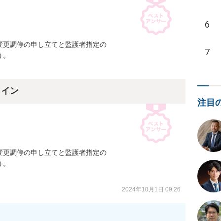
6
更調停の申し立てと監護者指定の

7
。

ライン
注目
更調停の申し立てと監護者指定の

。

2024年10月1日 09:26