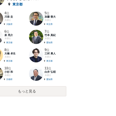
東京都
4
5
位
位
川添 圭
加藤 善大
弁護士
弁護士
大阪府
埼玉県
6
7
位
位
泉 亮介
竹本 真紀
弁護士
弁護士
東京都
愛知県
8
9
位
位
大橋 卓生
三村 勇人
弁護士
弁護士
東京都
東京都
10
11
位
位
小杉 和
白井 弘昭
弁護士
弁護士
京都府
愛知県
もっと見る