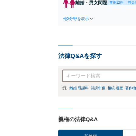
離婚・男女問題
事例12件
料金
件
他3分野を表示
法律Q&Aを探す
例）
離婚 慰謝料
誹謗中傷
相続 遺産
著作物
親権の法律Q&A