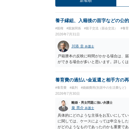
新着順
養子縁組、入籍後の苗字などの公的
#親権
#親族関係
#親子交流（面会交流）
#養
2026年7月31日
川添 圭
弁護士
戸籍謄本の反映に時間がかかる場合は、届
ができる場合が多いと思います。詳しくは
養育費の過払い金返還と相手方の再
#養育費
#裁判
#婚姻費用(別居中の生活費など)
2026年7月30日
離婚・男女問題に強い弁護士
泉 亮介
弁護士
具体的にどのような主張をお互いにしてい
に関しては、ケースによっては申立をした
がどのようなものであったのかも重要であ