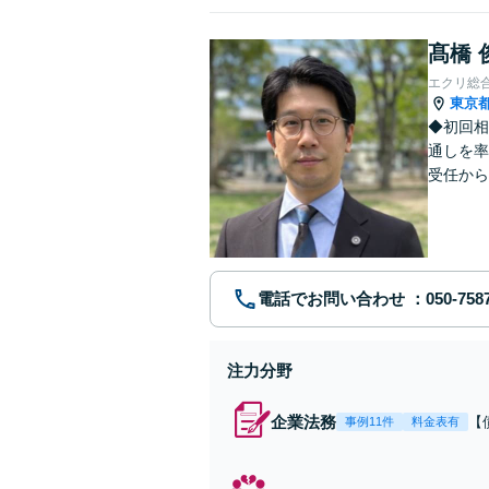
髙橋 
エクリ総
東京
◆初回相
通しを率
受任から
ます。 
電話でお問い合わせ
注力分野
企業法務
【
事例11件
料金表有
応
決
を