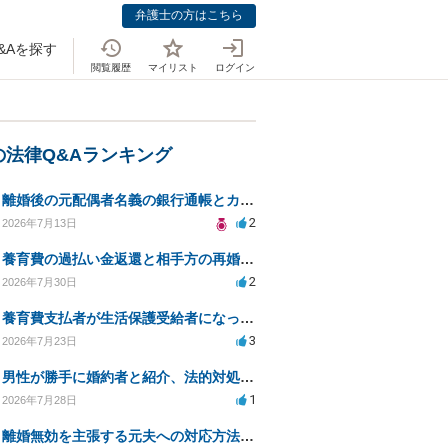
弁護士の方はこちら
&Aを探す
閲覧履歴
マイリスト
ログイン
の法律Q&Aランキング
離婚後の元配偶者名義の銀行通帳とカードの処分方法について
2
2026年7月13日
養育費の過払い金返還と相手方の再婚に関する相談
2
2026年7月30日
養育費支払者が生活保護受給者になった場合の支払い可否
3
2026年7月23日
男性が勝手に婚約者と紹介、法的対処は可能ですか？
1
2026年7月28日
離婚無効を主張する元夫への対応方法と注意点