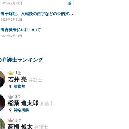
1
2026年7月23日
養子縁組、入籍後の苗字などの公的変更手続きについて。
2026年7月31日
養育費未払いについて
2026年7月24日
の弁護士ランキング
1
位
若井 亮
弁護士
東京都
2
位
稲葉 進太郎
弁護士
神奈川県
3
位
髙橋 俊太
弁護士