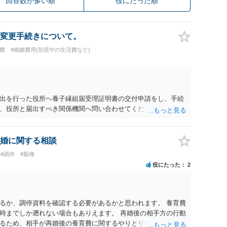
回答数が多い順
役にたった順
変更手続きについて。
育費
#婚姻費用(別居中の生活費など)
出を行った役所へ養子縁組届受理証明書の交付申請をし、手続
、役所と届出すべき関係機関へ問い合わせてください。
婚に関する相談
#調停
#親権
役にたった
2
るか、調停資料を確認する必要があるかと思われます。 養育費
時までしか遡れない場合もありえます。 再婚後の相手方の行動
るため、相手が再婚後の養育費に関するやりとり等があればそ