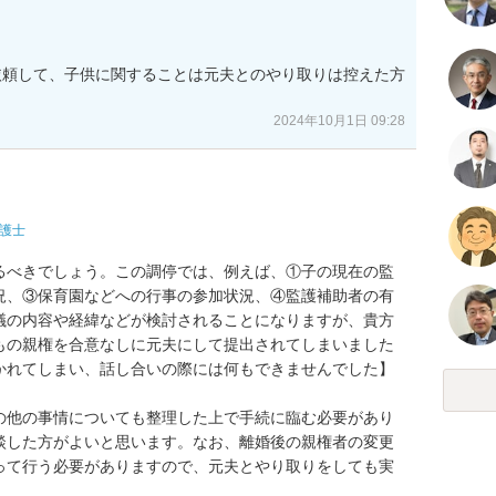
依頼して、子供に関することは元夫とのやり取りは控えた方
2024年10月1日 09:28
護士
るべきでしょう。この調停では、例えば、①子の現在の監
況、③保育園などへの行事の参加状況、④監護補助者の有
議の内容や経緯などが検討されることになりますが、貴方
もの親権を合意なしに元夫にして提出されてしまいました
かれてしまい、話し合いの際には何もできませんでした】
の他の事情についても整理した上で手続に臨む必要があり
談した方がよいと思います。なお、離婚後の親権者の変更
って行う必要がありますので、元夫とやり取りをしても実