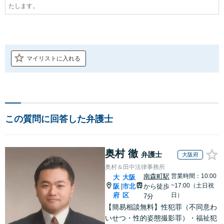
たします。
マイリストに入れる
この質問に回答した弁護士
奥村 徹
弁護士
大阪府
奥村＆田中法律事務所
南森町駅
営業時間：10:00
大
大阪
~17:00（土日祝
阪
市北
から徒歩
|
府
区
日）
7分
【簡易相談無料】性犯罪（不同意わ
いせつ・性的姿態撮影罪）・福祉犯