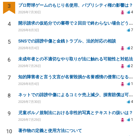
3
プロ野球ゲームのもじり名使用、パブリシティ権の影響は？
4
2026年7月30日
4
開示請求の仮処分での審尋で２回目で終わらない場合どうしたらいいですか
7
2026年8月3日
5
SNSでの誹謗中傷と金銭トラブル、法的対応の相談
2
2026年8月4日
6
未成年者との不適切なやり取りが法に触れる可能性と対処法
2
2026年7月26日
7
知的障害者と言う文言が名誉毀損か名誉感情の侵害になるか教えてほしい。
1
2026年8月4日
8
ネットでの誹謗中傷によるコミケ売上減少、損害賠償は可能か？
4
2026年7月30日
9
児童ポルノ規制法における非性的写真とテキストの扱いは？
1
2026年7月29日
10
著作物の定義と使用方法について