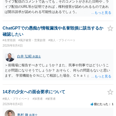
ライブ配信のコメントであっても，そのコメントがされた日時や，ラ
イブ配信のURL等が証明できれば，権利侵害が認められるものであれ
ば開示請求が認められる可能性はあるでしょう。
ChatGPTでの愚痴が情報漏洩や名誉毀損に該当するか
確認したい
#名誉毀損
#風評被害・営業妨害
#個人・プライベート
2026年8月4日
白井 弘昭
弁護士
＞前職場に報告すべきでしょうか？また、民事や刑事ではどういうこ
とが問題になりそうでしょうか？ おそらく、何らの問題もないと思い
ます。 学習機能をＯＮにして相談した場合、Ｃｈａｔｇｐｔがｏｐｅ
ｎＡＩに相談内容を蓄積し、他の質問者への何らかの回答の際に参照
する可能性がありますが、個人名や会社名を特定していない限り、一
般論として抽象化されて回答に織り込まれる可能性が生じるにすぎま
14才の少女への面会要求について
せんので、その情報自体が、秘密情報に当たるとは思えませんし、名
#個人・プライベート
#加害者
#被害者
誉棄損として、個人や会社に対する誹謗中傷の不特定多数への公開に
2026年8月4日
役にたった
1
当たるとも思われません。 もちろん、誰がその内容をｃｈａｔｇｐｔ
に入力したかも第三者にしられることはないので、個人や会社の特定
奥村 徹
弁護士