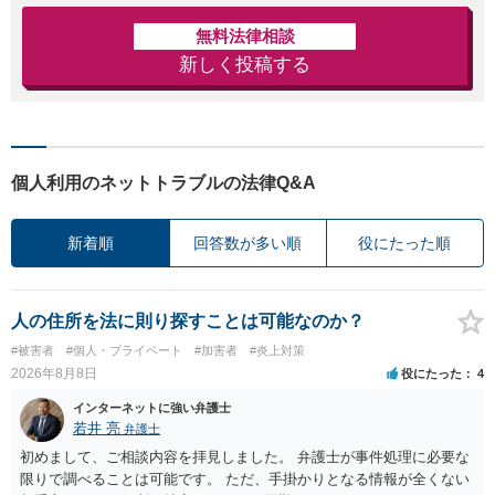
無料法律相談
新しく投稿する
個人利用のネットトラブルの法律Q&A
新着順
回答数が多い順
役にたった順
人の住所を法に則り探すことは可能なのか？
#被害者
#個人・プライベート
#加害者
#炎上対策
2026年8月8日
役にたった
4
インターネットに強い弁護士
若井 亮
弁護士
初めまして、ご相談内容を拝見しました。 弁護士が事件処理に必要な
限りで調べることは可能です。 ただ、手掛かりとなる情報が全くない