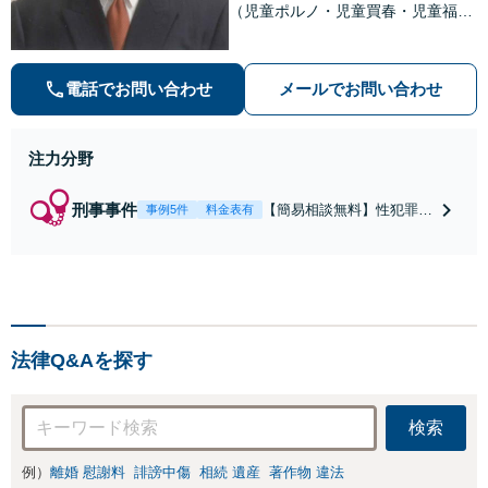
（児童ポルノ・児童買春・児童福祉
法・青少年条例）・ネット犯罪（名
誉毀損・わいせつ物・不正アクセス
等）に非常に詳しい弁護士です
電話でお問い合わせ
メールでお問い合わせ
注力分野
刑事事件
【簡易相談無料】性犯罪
事例5件
料金表有
（不同意性交・不同意わい
せつ）・福祉犯（児童ポル
ノ・児童買春・児童福祉
法・青少年条例）・ネット
犯罪（名誉毀損・わいせつ
物・不正アクセス・リベン
法律Q&Aを探す
ジポルノ罪等）に非常に詳
しい弁護士です
検索
例）
離婚 慰謝料
誹謗中傷
相続 遺産
著作物 違法