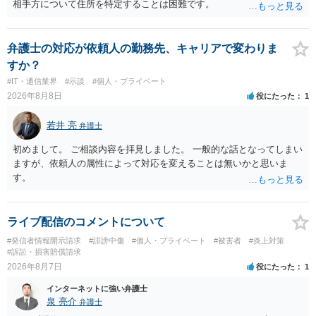
相手方について住所を特定することは困難です。
弁護士の対応が依頼人の勤務先、キャリアで変わりま
すか？
#IT・通信業界
#示談
#個人・プライベート
2026年8月8日
役にたった
1
若井 亮
弁護士
初めまして。 ご相談内容を拝見しました。 一般的な話となってしまい
ますが、依頼人の属性によって対応を変えることは無いかと思いま
す。
ライブ配信のコメントについて
#発信者情報開示請求
#誹謗中傷
#個人・プライベート
#被害者
#炎上対策
#訴訟・損害賠償請求
2026年8月7日
役にたった
1
インターネットに強い弁護士
泉 亮介
弁護士