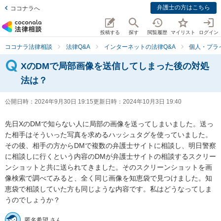
弁護士の方はこちら
ココナラへ
投稿する
探す
閲覧履歴
マイリスト
ログイン
ココナラ法律相談
法律Q&A
インターネットの法律Q&A
個人・プラ
XのDMで局部画像を送信してしまった後の対処
法は？
公開日時：
2024年9月30日 19:15
更新日時：
2024年10月3日 19:40
先日XのDMで知らない人に局部の画像を送ってしまいました。送っ
た相手はそういった写真を求めるハッシュタグを使っていました。
その後、相手の方からDMで複数の弁護士サイトに相談し、明日警察
に相談しに行くという内容のDMが弁護士サイトの相談するスクリー
ンショットと共に送られてきました。そのスクリーンショットを画
像検索で調べてみると、全く同じ画像を知恵袋で見つけました。知
恵袋で相談していた方も同じような内容です。私はどうなってしま
うのでしょうか？
匿名希望 さん