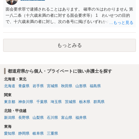
をせずに書き込んだことで（おそらく特定して書き込んだとして
も）、相談者さんが刑事民事の責任に問われることはないでしょう。
面会要求罪で逮捕されることはあります。 確率の％はわかりません 第
私見ながらご参考まで。
一八二条（十六歳未満の者に対する面会要求等） 1 わいせつの目的
で、十六歳未満の者に対し、次の各号に掲げるいずれかの行為をした
者（当該十六歳未満の者が十三歳以上である場合については、その者
が生まれた日より五年以上前の日に生まれた者に限る。）は、一年以
下の拘禁刑又は五十万円以下の罰金に処する。 一 威迫し、偽計を用
もっとみる
い又は誘惑して面会を要求すること。 二 拒まれたにもかかわらず、
反復して面会を要求すること。 三 金銭その他の利益を供与し、又は
その申込み若しくは約束をして面会を要求すること。 2前項の罪を犯
し、よってわいせつの目的で当該十六歳未満の者と面会をした者は、
都道府県から個人・プライベートに強い弁護士を探す
二年以下の拘禁刑又は百万円以下の罰金に処する。
北海道・東北
北海道
青森県
岩手県
宮城県
秋田県
山形県
福島県
関東
東京都
神奈川県
千葉県
埼玉県
茨城県
栃木県
群馬県
北陸・甲信越
新潟県
長野県
山梨県
石川県
富山県
福井県
東海
愛知県
静岡県
岐阜県
三重県