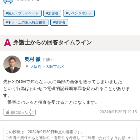
個人・プライベート
加害者
リベンジポルノ
ネット上の個人特定被害
被害者
弁護士からの回答タイムライン
奥村 徹
弁護士
大阪府
>
大阪市北区
先日XのDMで知らない人に局部の画像を送ってしまいました

という行為はわいせつ電磁的記録頒布罪を疑われることがありま
す。

　警察にバレると捜査を受けることになります。
2024年9月30日 19:15
役に立った
0
この投稿は、2024年9月30日時点の情報です。
ご自身の責任のもと適法性・有用性を考慮してご利用いただくようお願いい