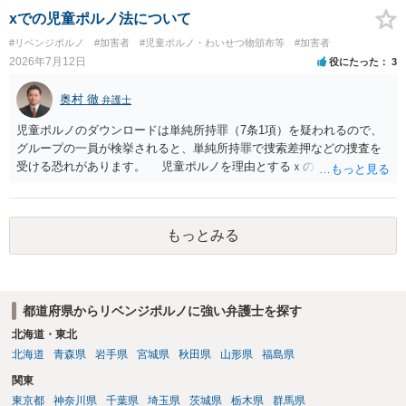
xでの児童ポルノ法について
#リベンジポルノ
#加害者
#児童ポルノ・わいせつ物頒布等
#加害者
2026年7月12日
役にたった
3
奥村 徹
弁護士
児童ポルノのダウンロードは単純所持罪（7条1項）を疑われるので、
グループの一員が検挙されると、単純所持罪で捜索差押などの捜査を
受ける恐れがあります。 児童ポルノを理由とするｘのアカウント凍
結は日本警察に通報されることがあって（確率はわかりませんが実例
は珍しくない）、これも捜索差押を受けるおそれがあります
もっとみる
都道府県からリベンジポルノに強い弁護士を探す
北海道・東北
北海道
青森県
岩手県
宮城県
秋田県
山形県
福島県
関東
東京都
神奈川県
千葉県
埼玉県
茨城県
栃木県
群馬県