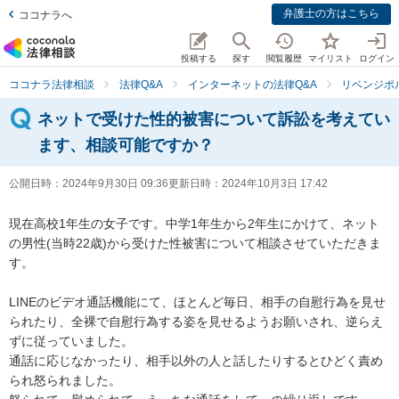
弁護士の方はこちら
ココナラへ
投稿する
探す
閲覧履歴
マイリスト
ログイン
ココナラ法律相談
法律Q&A
インターネットの法律Q&A
リベンジポ
ネットで受けた性的被害について訴訟を考えてい
ます、相談可能ですか？
公開日時：
2024年9月30日 09:36
更新日時：
2024年10月3日 17:42
現在高校1年生の女子です。中学1年生から2年生にかけて、ネット
の男性(当時22歳)から受けた性被害について相談させていただきま
す。

LINEのビデオ通話機能にて、ほとんど毎日、相手の自慰行為を見せ
られたり、全裸で自慰行為する姿を見せるようお願いされ、逆らえ
ずに従っていました。

通話に応じなかったり、相手以外の人と話したりするとひどく責め
られ怒られました。
