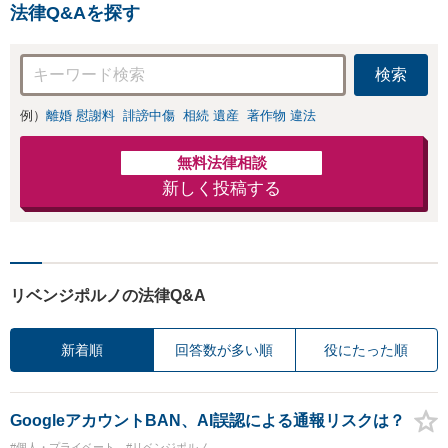
法律Q&Aを探す
検索
例）
離婚 慰謝料
誹謗中傷
相続 遺産
著作物 違法
無料法律相談
新しく投稿する
リベンジポルノの法律Q&A
新着順
回答数が多い順
役にたった順
GoogleアカウントBAN、AI誤認による通報リスクは？
#個人・プライベート
#リベンジポルノ