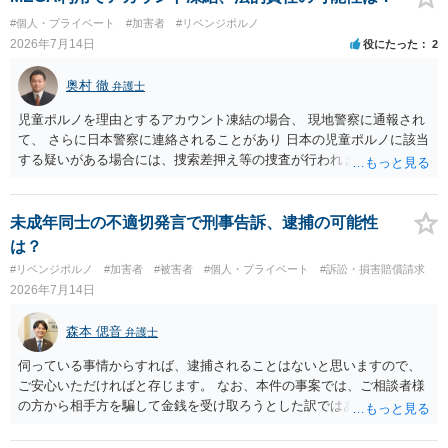
#個人・プライベート
#加害者
#リベンジポルノ
2026年7月14日
役にたった
2
奥村 徹
弁護士
児童ポルノを理由とするアカウント凍結の場合、 現地警察に通報され
て、 さらに日本警察に連絡されることがあり 日本の児童ポルノに該当
する疑いがある場合には、捜索差押え等の捜査が行われます。 実際に
捜索された人もいますので、 対応については、弁護士に直接相談して
ください。
未成年同士の不適切発言で刑事告訴、逮捕の可能性
は？
#リベンジポルノ
#加害者
#被害者
#個人・プライベート
#訴訟・損害賠償請求
2026年7月14日
森本 偲音
弁護士
伺っている事情からすれば、逮捕されることはないと思いますので、
ご安心いただければと存じます。 なお、本件の事案では、ご相談者様
の方から相手方を騙して金銭を受け取ろうとした訳ではありませんの
で、詐欺罪が 成立する余地はないと考えます。 以上ご参考までに。