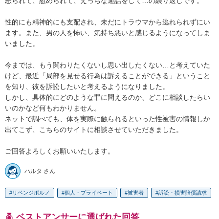
怒られて、慰められて、えっちな通話をして…の繰り返しです。

性的にも精神的にも支配され、未だにトラウマから逃れられずにい
ます。また、男の人を怖い、気持ち悪いと感じるようになってしま
いました。

今までは、もう関わりたくないし思い出したくない…と考えていた
けど、最近「局部を見せる行為は訴えることができる」ということ
を知り、彼を訴訟したいと考えるようになりました。

しかし、具体的にどのような罪に問えるのか、どこに相談したらい
いのかなど何もわかりません。

ネットで調べても、体を実際に触られるといった性被害の情報しか
出てこず、こちらのサイトに相談させていただきました。

ご回答よろしくお願いいたします。
ハルタ さん
リベンジポルノ
個人・プライベート
被害者
訴訟・損害賠償請求
ベストアンサーに選ばれた回答