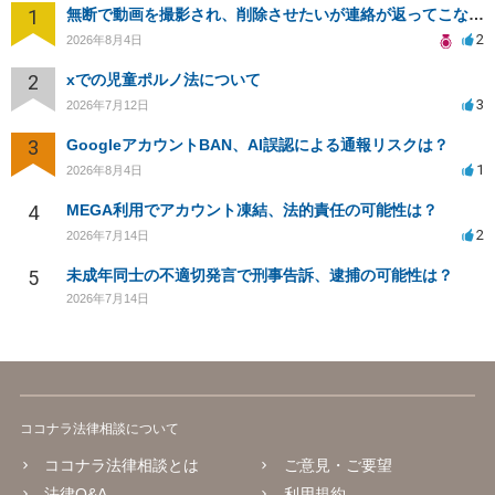
1
無断で動画を撮影され、削除させたいが連絡が返ってこない。
2
2026年8月4日
2
xでの児童ポルノ法について
3
2026年7月12日
3
GoogleアカウントBAN、AI誤認による通報リスクは？
1
2026年8月4日
4
MEGA利用でアカウント凍結、法的責任の可能性は？
2
2026年7月14日
5
未成年同士の不適切発言で刑事告訴、逮捕の可能性は？
2026年7月14日
ココナラ法律相談について
ココナラ法律相談とは
ご意見・ご要望
法律Q&A
利用規約