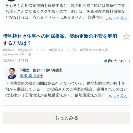
そもそも定期借家契約を締結すると、次の期間満了時には無条件で立
ち退くことになるリスクを負うので、例えば、ある程度の賃料減額な
どがなければ、応じるメリットはありません。 普通借家契約であれ
ば、貸主は訴訟で正当事由があることを裁判所で認めさせないと、強
制的に立ち退かせることはできません。 納得できる条件が事前に提示
されなければ、定期借家契約の締結にも、立退きにも応じない、とい
借地権付き住宅への同居提案、契約更新の不安を解消
う方針でよいと思います。
する方法は？
#借地権
#賃貸契約トラブル
#定期借家トラブル
#不動産の等価交換
#オーナー・売主側
2026年1月31日
役にたった
1
不動産・住まいに強い弁護士
清水 卓
弁護士
＞借地契約の残存期間は約25年となっている、借地契約自体が数十年
前から継続している → ご投稿さんのご事案の場合、適用されるのはど
の法律か（旧借地法か借地借家法か）、借地借家法が適用される場合
だとして、一般定期借地権となっていないか（そもそも契約の更新が
ないことを前提とする契約か、借地借家法の更新に関する規定の適用
のある契約か）等につき、まず、お父様が締結されている契約書の内
もっとみる
容を確認の上、確かめてみる必要があるように思います。 その上
で、契約書の内容や適用される法律等に基づき、今後の対応を検討な
されるべきでしょう。 借地契約自体が数十年前から継続している等