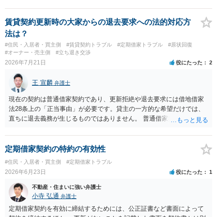
賃貸契約更新時の大家からの退去要求への法的対応方
法は？
#住民・入居者・買主側
#賃貸契約トラブル
#定期借家トラブル
#原状回復
#オーナー・売主側
#立ち退き交渉
2026年7月21日
役にたった
2
王 宣麟
弁護士
現在の契約は普通借家契約であり、更新拒絶や退去要求には借地借家
法28条上の「正当事由」が必要です。貸主の一方的な希望だけでは、
直ちに退去義務が生じるものではありません。 普通借家契約から定期
借家契約への切り替えは、既存の普通借家契約を合意解約したうえで
新たな定期借家契約を締結する形になりますが、これは任意の合意が
前提であり、借主が同意しなければ成立しません。 12年間の居住実
定期借家契約の特約の有効性
績、子どもの学校や地域とのつながり、転居費用の準備が困難な事情
#住民・入居者・買主側
#定期借家トラブル
などは、借主側の強い居住継続の必要性として正当事由判断において
2026年6月23日
役にたった
1
重視される要素ですので、貸主側にかなり具体的な事情と立退料など
がない限り、更新拒絶が認められるハードルは一般的に高いと考えら
不動産・住まいに強い弁護士
れます。 建物が未登記であること自体は、賃貸借契約の有効性を直ち
小寺 弘通
弁護士
に否定するものではなく、引渡しがされていれば賃貸借の効力は原則
定期借家契約を有効に締結するためには、公正証書など書面によって
有効とされています。 今後の交渉では、①現在は普通借家契約が継続