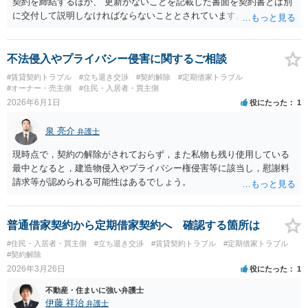
契約を締結するほか、 更新がないことを記載した書面を契約書とは別
しており定期借家への変更に合意していないこと、②貸主側の事情
に交付して説明しなければならないこととされています。 当初の契約
（誰が所有者で誰が実際に住む予定か等）を具体的に書面で説明して
条項がどのようになっているのかは分かりませんが、 定期借家契約に
ほしいこと、③自分たちの居住継続の必要性を丁寧に伝えること、を
切り替えるためには、まず双方の合意の下で普通借家契約を終了さ
基本方針としたうえで、仮に一定時期の退去を検討する場合には、立
せ、 そのうえで別途書面で定期借家契約を締結しなければならないは
不法侵入やプライバシー侵害に関するご相談
退料・引越費用・原状回復費用負担などの条件を明確にした書面を作
ずで、 口頭で承諾したというだけでは定期借家契約が成立したとは言
#賃貸契約トラブル
#立ち退き交渉
#契約解除
#定期借家トラブル
成することが重要です。 契約書では、更新条項・解除条項・期間の定
えないのではないかと考えられます。 また、定期借家契約に移行する
#オーナー・売主側
#住民・入居者・買主側
め・定期借家に関する記載の有無、これまでの更新時の合意内容
との特約事項に同意していたことをもって 当然に定期借家契約が成立
2026年6月1日
役にたった
1
（「今回で最後」などの文言）が、借主不利な特約として無効になり
するというのも、借地借家法の法律の趣旨からみても疑問がありま
得るかどうかも含めて検討ポイントになりますので、署名押印前に内
す。 上記はあくまでも一般論ですので、実際の契約書等を弁護士に見
泉 亮介
弁護士
容を十分に確認し、不明点は弁護士に相談することをおすすめしま
てもらった上で改めて相談されることをお勧めします。
す。
現時点で，契約の解除がされておらず，また私物も残り使用している
最中となると，建造物侵入やプライバシー権侵害等に該当し，慰謝料
請求等が認められる可能性はあるでしょう。
普通借家契約から定期借家契約へ 確認する箇所は
#住民・入居者・買主側
#立ち退き交渉
#賃貸契約トラブル
#定期借家トラブル
#契約解除
2026年3月26日
役にたった
1
不動産・住まいに強い弁護士
伊藤 祥治
弁護士