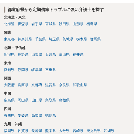
の事情からしますと、ご投稿さんのご事案は、借地契約が締結された
都道府県から定期借家トラブルに強い弁護士を探す
時期によっては、借地借家法ではなく、旧借地法が適用されるご事案
かもしれません。 ※借地借家法の施行日が平成４年８月１日の関係
北海道・東北
で、平成４年７月３１日以前に締結された借地契約については、依然
北海道
青森県
岩手県
宮城県
秋田県
山形県
福島県
として旧借地法が適用されます。 なお、適用される法律が旧借地
関東
法、借地借家法のいずれであったとしても、家主側の更新拒絶には正
東京都
神奈川県
千葉県
埼玉県
茨城県
栃木県
群馬県
当事由が必要とされており、裁判実務上も容易には認められていませ
ん。 ただし、借地借家法が施行された平成４年８月１日以降に借地
北陸・甲信越
契約が締結されている場合、契約の更新がないことを前提とする一般
新潟県
長野県
山梨県
石川県
富山県
福井県
定期借地権となっている可能性もあるので、契約内容の確認をしてみ
東海
てください。 ※本来、借地借家法では、契約を更新しないことを内
容とする特約は、借地人に不利な特約として無効とされます。 しか
愛知県
静岡県
岐阜県
三重県
しながら、存続期間を50年以上とする借地契約を締結するに際し、３
関西
つの特約（①契約の更新なし、②建物の築造による期間の延長なし、
大阪府
兵庫県
京都府
滋賀県
奈良県
和歌山県
③建物買取請求をしない）を付ける、一般定期借地権を設定するこが
認められています（借地借家法22条）。 【参考】借地借家法 第２２条
中国
（一般定期借地権） 存続期間を５０年以上として借地権を設定する
広島県
岡山県
山口県
鳥取県
島根県
場合においては、第９条及び第１６条の規定にかかわらず、契約の更
四国
新（更新の請求及び土地の使用の継続によるものを含む。次条第１項
香川県
愛媛県
高知県
徳島県
において同じ。）及び建物の築造による存続期間の延長がなく、並び
に第１３条の規定による買取りの請求をしないこととする旨を定める
九州・沖縄
ことができる。この場合においては、その特約は、公正証書による等
福岡県
佐賀県
長崎県
熊本県
大分県
宮崎県
鹿児島県
沖縄県