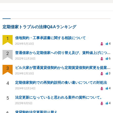
書面によってしなければならない。
定期借家トラブルの法律Q&Aランキング
1
借地契約・工事承諾書に関する相談について
4
2024年5月10日
2
普通借家から定期借家への切り替え及び、賃料値上げについて
6
2022年11月16日
3
ビル大家が普通賃貸借契約から定期賃貸借契約変更を提案してきたが拒否して契約更新を続けることは可能か？
3
2024年2月10日
4
定期借家契約での再契約説明の食い違いについての対処法
4
2024年12月14日
5
法定更新になっていると思われる案件の賃料について。
4
2023年9月5日
6
賃貸契約法定更新切り替え