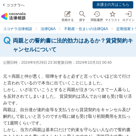
弁護士の方はこちら
ココナラへ
投稿する
探す
閲覧履歴
マイリスト
ログイン
ココナラ法律相談
法律Q&A
不動産・住まいの法律Q&A
定期借家ト
両親との誓約書に法的効力はあるか？賃貸契約キ
ャンセルについて
公開日時：
2024年9月29日 23:30
更新日時：
2024年10月3日 00:40
元々両親と仲が悪く、喧嘩をすると必ずと言っていいほど出て行け
と言われているので本当に出ていくことにしました。

しかし、いざ出ていこうとすると両親が泣きついてきて一人暮らし
を反対されてしまいました。 賃貸契約は済んでおり鍵も受け取り済
みです。

両親は、自分達が違約金等を支払うから賃貸契約をキャンセル及び
解約して欲しいと言うのですが既に鍵も受け取り初期費用を支払っ
て1週間くらいです。

しかし、当方の両親は基本口だけで約束を守らない人なので誓約書