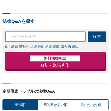
法律Q&Aを探す
検索
例）
離婚 慰謝料
誹謗中傷
相続 遺産
著作物 違法
無料法律相談
新しく投稿する
定期借家トラブルの法律Q&A
新着順
回答数が多い順
役にたった順