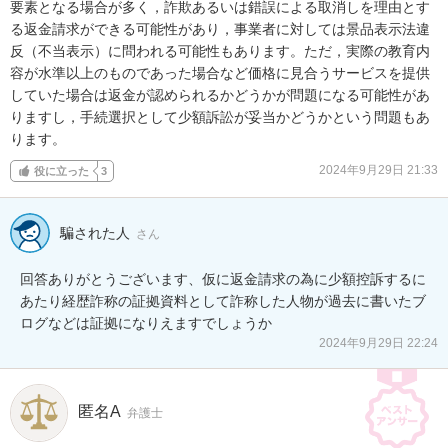
要素となる場合が多く，詐欺あるいは錯誤による取消しを理由とす
る返金請求ができる可能性があり，事業者に対しては景品表示法違
反（不当表示）に問われる可能性もあります。ただ，実際の教育内
容が水準以上のものであった場合など価格に見合うサービスを提供
していた場合は返金が認められるかどうかが問題になる可能性があ
りますし，手続選択として少額訴訟が妥当かどうかという問題もあ
ります。
2024年9月29日 21:33
役に立った
3
騙された人
さん
回答ありがとうございます、仮に返金請求の為に少額控訴するに
あたり経歴詐称の証拠資料として詐称した人物が過去に書いたブ
ログなどは証拠になりえますでしょうか
2024年9月29日 22:24
匿名A
弁護士