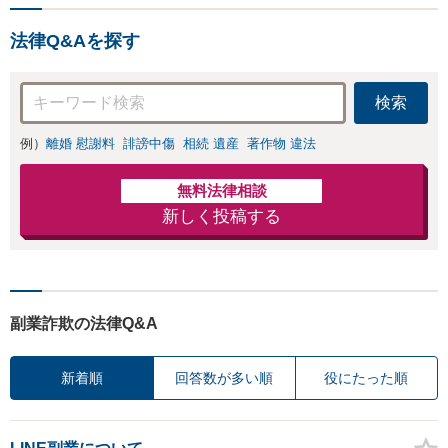
法律Q&Aを探す
検索
例）
離婚 慰謝料
誹謗中傷
相続 遺産
著作物 違法
無料法律相談
新しく投稿する
副業詐欺の法律Q&A
新着順
回答数が多い順
役にたった順