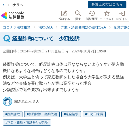
弁護士の方はこちら
ココナラへ
投稿する
探す
閲覧履歴
マイリスト
ログイン
ココナラ法律相談
法律Q&A
詐欺・消費者問題の法律Q&A
副業詐欺
経歴詐称について 少額控訴
公開日時：
2024年9月29日 21:33
更新日時：
2024年10月2日 19:48
経歴詐称について、経歴詐称自体は罪なならないようですが購入動
機になるような場合はどうなるのでしょうか。

例えば、大学生と偽って家庭教師をした場合や大学生が教える勉強
法などで金銭を受け取ったが実は高卒だった場合

少額控訴で返金要求は出来ますでしょうか
騙された人 さん
副業詐欺
契約解除・契約取消
返金請求
10万円未満
本名・住所・電話番号が判明