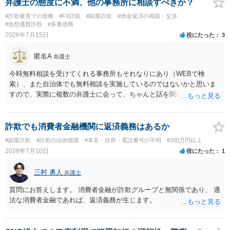
弁護士の態度に不満、他の事務所に相談すべきか？
#詐欺被害での債務
#FX詐欺
#副業詐欺
#借金返済の相談・交渉
#仮想通貨詐欺
#多重債務
2026年7月15日
役にたった
3
匿名A
弁護士
今時無料相談を受けてくれる事務所もそれなりにあり（WEBで検
索）、また自治体でも無料相談を実施しているのではないかと思いま
すので、実際に複数の弁護士に会って、ちゃんと話を聞いてくれる
方、高圧的ではない方に相談した方が良いでしょう。その弁護士の方
はそもそも事案を把握できていないようですので、御相談の案件につ
いては弁護士として能力不足なのかもしれません。相手にしない方が
詐欺でも消費者金融機関に返済義務はあるか
良いと思います。ただ、仮想通貨詐欺の被害回復は現実的には難しい
#副業詐欺
#詐欺の法的措置
#本名・住所・電話番号が不明
#200万円以上
かもしれません。
2026年7月10日
役にたった
1
三村 勇人
弁護士
質問にお答えします。 消費者金融が詐欺グループと無関係であり、 適
法な消費者金融であれば、返済義務が生じます。