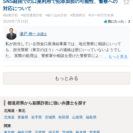
SNS経由での口座利用で犯罪加担の可能性、警察への
対応について
#副業詐欺
#仮想通貨詐欺
#振り込め詐欺
#悪徳商法
#10〜50万円未満
2026年7月10日
役にたった
2
瀬戸 伸一
弁護士
私が担当している預金口座凍結事案では、地元警察に相談にいって
も、担当警察（東京のほう）への連絡は密にいっていないようでし
た。 実際の処理は、警察署や相談を受けた警察官によってだいぶ変わ
ると思われます。 不安があれば、費用はかかりますが、警察対応につ
いて弁護士に依頼を検討されてください。
もっとみる
都道府県から副業詐欺に強い弁護士を探す
北海道・東北
北海道
青森県
岩手県
宮城県
秋田県
山形県
福島県
関東
東京都
神奈川県
千葉県
埼玉県
茨城県
栃木県
群馬県