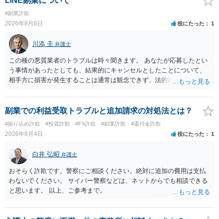
LINE副業について
#副業詐欺
2026年8月6日
役にたった
1
川添 圭
弁護士
この種の悪質業者のトラブルは時々聞きます。 あなたが応募したとい
う事情があったとしても、結果的にキャンセルとしたことについて、
相手方に損害が発生することは通常は観念できず、法的措置を採って
も認められません。この種の言説は半ば脅しのようなものです。 ま
ず、最寄りの消費生活センターへ相談し、連絡を無視してよいかどう
かのアドバイスを受けられることをお勧めします。しつこいようであ
副業での利益受取トラブルと追加請求の対処法とは？
れば、弁護士へ依頼して警告してもらうことも必要になるかもしれま
#振り込め詐欺
#投資詐欺
#FX詐欺
#副業詐欺
#還付金詐欺
せん。
2026年8月4日
役にたった
1
白井 弘昭
弁護士
おそらく詐欺です。警察にご相談ください。絶対に追加の費用は支払
わないでください。 サイバー警察などは、ネットからでも相談できる
と思います。 以上、ご参考まで。