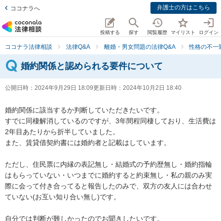
弁護士の方はこちら
ココナラへ
投稿する
探す
閲覧履歴
マイリスト
ログイン
ココナラ法律相談
法律Q&A
離婚・男女問題の法律Q&A
性格の不一
婚約関係と認められる要件について
公開日時：
2024年9月29日 18:09
更新日時：
2024年10月2日 18:40
婚約関係に該当するか判断していただきたいです。

すでに同棲解消しているのですが、3年間程同棲しており、生活費は
2年目あたりから折半していました。

また、賃貸借契約書には婚約者と記載はしています。

ただし、住民票に内縁の表記無し・結婚式の予約歴無し・婚約指輪
はもらっていない・いつまでに婚約すると約束無し・私の親のみ実
際に会って付き合ってると報告したのみで、双方の友人には合わせ
ていない(お互い知り合い無し)です。

自分では判断が難しかったのでお聞きしたいです。
