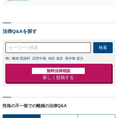
相談（電話・WE
問弁護士をお探しの方も
B）無料】「オー
ご相談ください！【顧問
ダーメイドの解決
経験豊富】【個別案件も
策を提示」依頼者
対応OK】
様の話を丁寧にう
かがい、どんな不
法律Q&Aを探す
安があるのか、何
を解決したいのか
を正確に読み取り
検索
ます。【東京都在
住以外の方も対
例）
離婚 慰謝料
誹謗中傷
相続 遺産
著作物 違法
応】
無料法律相談
新しく投稿する
性格の不一致での離婚の法律Q&A