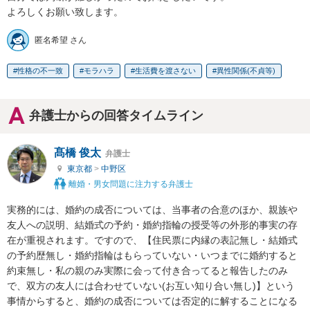
よろしくお願い致します。
匿名希望 さん
性格の不一致
モラハラ
生活費を渡さない
異性関係(不貞等)
弁護士からの回答タイムライン
髙橋 俊太
弁護士
東京都
>
中野区
離婚・男女問題に注力する弁護士
実務的には、婚約の成否については、当事者の合意のほか、親族や
友人への説明、結婚式の予約・婚約指輪の授受等の外形的事実の存
在が重視されます。ですので、【住民票に内縁の表記無し・結婚式
の予約歴無し・婚約指輪はもらっていない・いつまでに婚約すると
約束無し・私の親のみ実際に会って付き合ってると報告したのみ
で、双方の友人には合わせていない(お互い知り合い無し)】という
事情からすると、婚約の成否については否定的に解することになる