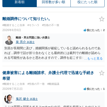
新着順
回答数が多い順
役にたった順
離婚調停について知りたい。
#離婚すること自体
#モラハラ
#性格の不一致
2026年8月6日
役にたった
2
離婚・男女問題に強い弁護士
泉 亮介
弁護士
別居が長期間に及び，婚姻関係が破綻していると認められるものであ
れば，調停で話が折り合わなくとも最終的には裁判での離婚が認めら
れる可能性があるかと思われますので，調停を起こす価値はあるよう
に思われます。 もっとも，調停については，お互いの合意がない限り
は調停が成立するということはないため，相手が合意するメリットを
だしてでも調停で終わらせるよう努めるのか，裁判離婚を見据えて調
健康被害による離婚請求、弁護士代理で迅速な手続き
停での離婚に固執しないかいずれかの対応は必要となるかと思われま
希望
す。 お一人で対応するのは難しい側面もありますので弁護士を立てる
#離婚すること自体
#性格の不一致
#離婚協議
ことを検討されると良いかと思われます。
2026年7月21日
役にたった
1
鬼沢 健士
弁護士
ここは質問と回答をするコーナーなので、依頼を前提としたやりとり