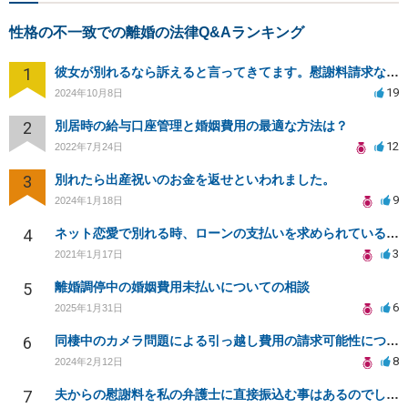
性格の不一致での離婚の法律Q&Aランキング
1
彼女が別れるなら訴えると言ってきてます。慰謝料請求などあるのでしょうか？
19
2024年10月8日
2
別居時の給与口座管理と婚姻費用の最適な方法は？
12
2022年7月24日
3
別れたら出産祝いのお金を返せといわれました。
9
2024年1月18日
4
ネット恋愛で別れる時、ローンの支払いを求められているが応じる義務はあるか？
3
2021年1月17日
5
離婚調停中の婚姻費用未払いについての相談
6
2025年1月31日
6
同棲中のカメラ問題による引っ越し費用の請求可能性について
8
2024年2月12日
7
夫からの慰謝料を私の弁護士に直接振込む事はあるのでしょうか？