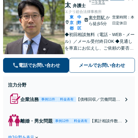
ーを見る
太
弁護士
エクリ総合法律事務所
東
中
東中野駅
か
営業時間：本
京
野
|
日定休日
ら徒歩5分
都
区
◆初回相談無料（電話・WEB・メー
ル）／メール受付終日OK ◆見通し
を率直にお伝えし、ご依頼の要否も
含めてご案内いたします。受任から
解決まで弁護士本人が一貫してスピ
電話でお問い合わせ
メールでお問い合わせ
ーディーに対応いたします。 ◆累計
相談2000件以上・解決実績500件以
上
注力分野
企業法務
【債権回収／労働問題／
事例11件
料金表有
契約関係・契約書チェッ
ク／裁判対応】取引先と
のトラブル・会社内のト
離婚・男女問題
【累計相談件数20
事例12件
料金表有
ラブルなど、事後の解決
00件、解決事例50
だけでなく予防法務まで
0件以上】【初回
ワンストップで対応！顧
他3分野を表示