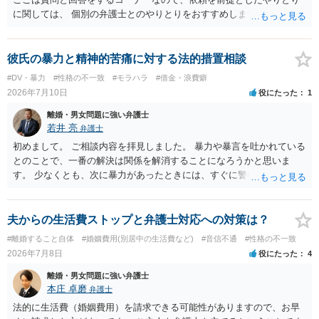
に関しては、 個別の弁護士とのやりとりをおすすめします。
彼氏の暴力と精神的苦痛に対する法的措置相談
#DV・暴力
#性格の不一致
#モラハラ
#借金・浪費癖
2026年7月10日
役にたった
1
離婚・男女問題に強い弁護士
若井 亮
弁護士
初めまして。 ご相談内容を拝見しました。 暴力や暴言を吐かれている
とのことで、一番の解決は関係を解消することになろうかと思いま
す。 少なくとも、次に暴力があったときには、すぐに警察に通報する
ようにしてください。 書面で警告する、約束事を書面化することもで
きますが、法的に拘束するものではなく、突発的な攻撃を防げるもの
ではありません。 ご自身の身の安全を確保することを第一とするよう
夫からの生活費ストップと弁護士対応への対策は？
にしてください。
#離婚すること自体
#婚姻費用(別居中の生活費など)
#音信不通
#性格の不一致
2026年7月8日
役にたった
4
離婚・男女問題に強い弁護士
本庄 卓磨
弁護士
法的に生活費（婚姻費用）を請求できる可能性がありますので、お早