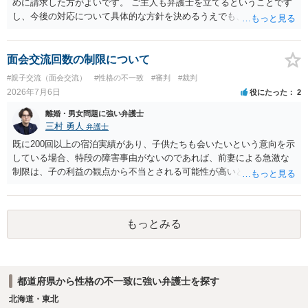
めに請求した方がよいです。 ご主人も弁護士を立てるということです
し、今後の対応について具体的な方針を決めるうえでも、まずは弁護
士にご相談されることをおすすめします。
面会交流回数の制限について
#親子交流（面会交流）
#性格の不一致
#審判
#裁判
2026年7月6日
役にたった
2
離婚・男女問題に強い弁護士
三村 勇人
弁護士
既に200回以上の宿泊実績があり、子供たちも会いたいという意向を示
している場合、特段の障害事由がないのであれば、前妻による急激な
制限は、子の利益の観点から不当とされる可能性が高いと考えられま
す。 審判においては、これまでの実績を踏まえ、子供の成長に応じた
面会交流となることが期待できるかと思われます。
もっとみる
都道府県から性格の不一致に強い弁護士を探す
北海道・東北