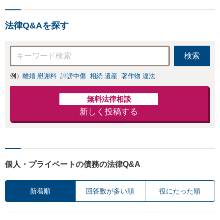
法律Q&Aを探す
検索
例）
離婚 慰謝料
誹謗中傷
相続 遺産
著作物 違法
無料法律相談
新しく投稿する
個人・プライベートの債務の法律Q&A
新着順
回答数が多い順
役にたった順