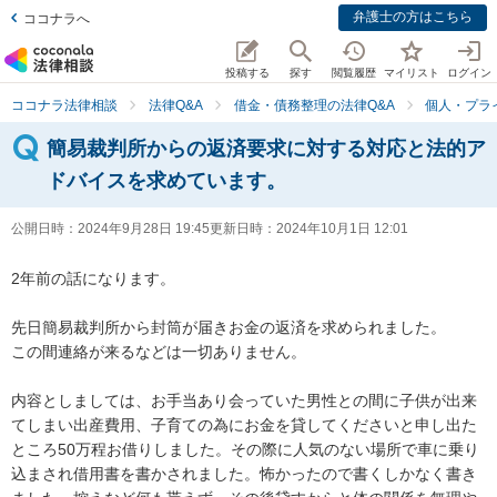
弁護士の方はこちら
ココナラへ
投稿する
探す
閲覧履歴
マイリスト
ログイン
ココナラ法律相談
法律Q&A
借金・債務整理の法律Q&A
個人・プラ
簡易裁判所からの返済要求に対する対応と法的ア
ドバイスを求めています。
公開日時：
2024年9月28日 19:45
更新日時：
2024年10月1日 12:01
2年前の話になります。

先日簡易裁判所から封筒が届きお金の返済を求められました。

この間連絡が来るなどは一切ありません。

内容としましては、お手当あり会っていた男性との間に子供が出来
てしまい出産費用、子育ての為にお金を貸してくださいと申し出た
ところ50万程お借りしました。その際に人気のない場所で車に乗り
込まされ借用書を書かされました。怖かったので書くしかなく書き