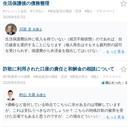
生活保護後の債務整理
#クレジット会社
#リボ払い
#借金返済の相談・交渉
#個人・プライベート
2026年8月7日
川添 圭
弁護士
生活保護費以外に収入を得ていない（就労不能状態）のであれば、自
己破産を選択することになります（個人再生はそもそも裁判所の認可
を受けられず、保護費から弁済金を捻出してはいけないため任意整理
という選択肢もありません）。法テラスの法律扶助を利用すれば弁護
士費用は法テラスが負担し、裁判所の予納金等も法テラスが援助して
くれるため、弁護士へ自己破産を任せれば解決します。
詐欺に利用された口座の責任と和解金の相談について
#詐欺被害での債務
#借金返済の相談・交渉
#督促の停止
#個人・プライベート
2026年8月6日
役にたった
2
村山 大基
弁護士
>通帳など送付している時点でこちらに非があるのは理解しています
が、これは支払うべきなのでしょうか？ こちらの特殊詐欺の被害を受
けた立場でもあると思うのですが、この場合どういった対処が必要で
しょうか？ →依頼するかどうかは別にして、弁護士に相談に行った方
がいいとは思います。 そもそも、特殊詐欺関係なく旦那さんの行為