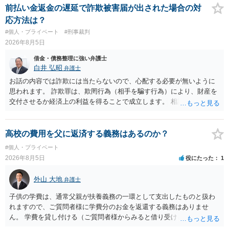
は法に触れる可能性もあります。 ＞100万を支払わず穏便に和解する
前払い金返金の遅延で詐欺被害届が出された場合の対
ことは可能でしょうか？ →一般的には難しいです。相談者さんも１０
応方法は？
０万円の被害を受けたとして、１円も払わないで和解したいと言われ
#個人・プライベート
#刑事裁判
たら、 できるだけ重い刑罰を与えて欲しい、と思われるのではない
2026年8月5日
でしょうか。 ＞弁護士さんに入ってもらうことで支払額が下がること
はありますか？ そこはあり得ます、ただ、弁護士費用かけるならその
借金・債務整理に強い弁護士
分賠償に回すことも考えられるので、 兼ね合いは考えてみましょう。
白井 弘昭
弁護士
お話の内容では詐欺には当たらないので、心配する必要が無いように
思われます。 詐欺罪は、欺罔行為（相手を騙す行為）により、財産を
交付させるか経済上の利益を得ることで成立します。 相談者さんは、
お金が返金できないというだけで、何ら相手を騙していません。 です
ので、詐欺罪の実行行為性が無く罪に問うことはできません。 おそら
く、相手が真実を話せば警察も取り合わないと思いますが、虚偽の内
高校の費用を父に返済する義務はあるのか？
容を述べた場合は、捜査はあるかもしれません。 ただし、捜査におい
#個人・プライベート
て、真実を説明すれば、「ちゃんと返しなさいよ」程度の注意で済む
2026年8月5日
役にたった
1
ことだと思われます。 また、返せるお金が無いのであれば、返せない
のは致し方ありません。真摯に分割して支払うことを相手に告げてい
外山 大地
弁護士
くのみでしょう。 以上、ご参考まで。
子供の学費は、通常父親が扶養義務の一環として支出したものと扱わ
れますので、ご質問者様に学費分のお金を返還する義務はありませ
ん。 学費を貸し付ける（ご質問者様からみると借り受ける）といった
合意がない限りは、法的に返す義務があると主張するのは難しいでし