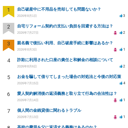
1
自己破産中に不用品を売却しても問題ないか？
3
2026年8月1日
2
自宅リフォーム契約の支払い負担を回避する方法は？
2
2026年7月27日
3
親名義で後払い利用、自己破産手続に影響はあるか？
1
2026年8月3日
4
詐欺に利用された口座の責任と和解金の相談について
2
2026年8月6日
5
お金を騙して借りてしまった場合の対処法と今後の対応策
4
2026年7月15日
6
愛人契約解消後の返済義務と取り立て行為の合法性は？
1
2026年7月14日
7
個人間の金銭貸借に関わるトラブル
1
2026年7月13日
8
高校の費用を父に返済する義務はあるのか？