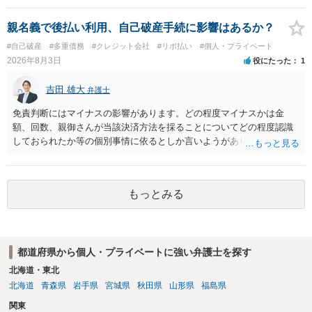
ょう。
親名義で後払い利用、自己破産手続に影響はあるか？
#自己破産
#多重債務
#クレジット会社
#リボ払い
#個人・プライベート
2026年8月3日
役にたった
1
吉田 雄大
弁護士
免責判断にはマイナスの影響があります。どの程度マイナスかは金
額、回数、親御さんが当該決済方法を採ることについてどの程度認識
しておられたか等の個別事情に依るとしか言いようがありません。 と
もあれ、依頼しておられる弁護士さんに直ちに具体的状況をお伝えに
なって相談し、善後策を考えることをお勧めします。
もっとみる
都道府県から個人・プライベートに強い弁護士を探す
北海道・東北
北海道
青森県
岩手県
宮城県
秋田県
山形県
福島県
関東