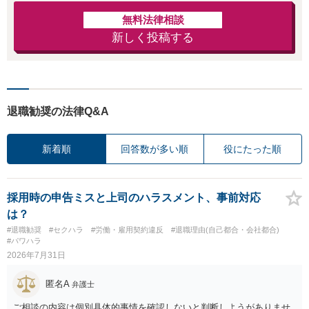
無料法律相談
新しく投稿する
退職勧奨の法律Q&A
新着順
回答数が多い順
役にたった順
採用時の申告ミスと上司のハラスメント、事前対応
は？
#退職勧奨
#セクハラ
#労働・雇用契約違反
#退職理由(自己都合・会社都合)
#パワハラ
2026年7月31日
匿名A
弁護士
ご相談の内容は個別具体的事情を確認しないと判断しようがありませ