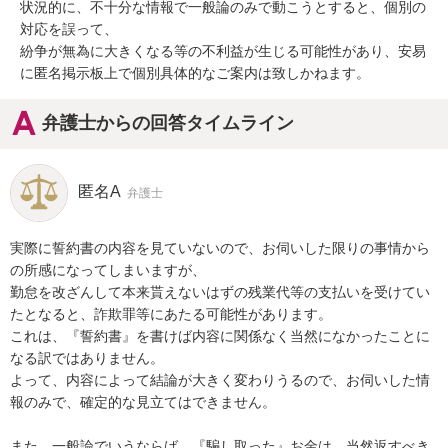
状況的に、不十分な情報で一般論のみで動こうとすると、個別の
対応を誤って、

紛争が無為に大きくなる等の不利益が生じる可能性があり、安易
に匿名掲示板上で個別具体的なご案内は致しかねます。
弁護士からの回答タイムライン
匿名A
弁護士
実際に誓約書の内容を見ていないので、お伺いした限りの事情から
の所感になってしまいますが、

勤怠を改ざんして本来貰えないはずの残業代等の支払いを受けてい
たとなると、詐欺罪等にあたる可能性があります。

これは、『誓約書』を書けば内容に関係なく当然になかったことに
なる訳ではありません。

よって、内容によって結論が大きく変わりうるので、お伺いした情
報のみで、確定的な見立てはできません。

また、一般論でいうならば、『騙し取った』お金は、当然返すべき