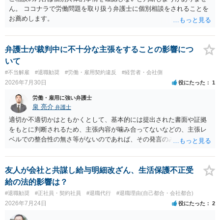
ん。 ココナラで労働問題を取り扱う弁護士に個別相談をされることを
お薦めします。
弁護士が裁判中に不十分な主張をすることの影響につ
いて
#不当解雇
#退職勧奨
#労働・雇用契約違反
#経営者・会社側
2026年7月30日
役にたった
1
労働・雇用に強い弁護士
泉 亮介
弁護士
適切か不適切かはともかくとして、基本的には提出された書面や証拠
をもとに判断されるため、主張内容が噛み合ってないなどの、主張レ
ベルでの整合性の無さ等がないのであれば、その発言のみで大きく不
利になるということはないように思われます。
友人が会社と共謀し給与明細改ざん、生活保護不正受
給の法的影響は？
#退職勧奨
#正社員・契約社員
#退職代行
#退職理由(自己都合・会社都合)
2026年7月24日
役にたった
2