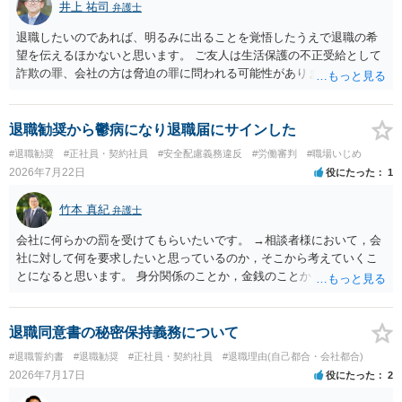
井上 祐司
弁護士
退職したいのであれば、明るみに出ることを覚悟したうえで退職の希
望を伝えるほかないと思います。 ご友人は生活保護の不正受給として
詐欺の罪、会社の方は脅迫の罪に問われる可能性がありますが、感覚
としては後者は不問にされる場合が多いと思います。 逮捕されるかど
うかはケースバイケースです。
退職勧奨から鬱病になり退職届にサインした
#退職勧奨
#正社員・契約社員
#安全配慮義務違反
#労働審判
#職場いじめ
2026年7月22日
役にたった
1
竹本 真紀
弁護士
会社に何らかの罰を受けてもらいたいです。 →相談者様において，会
社に対して何を要求したいと思っているのか，そこから考えていくこ
とになると思います。 身分関係のことか，金銭のことか，会社自体に
対するものか… その点もまだ判然とされていない，どうしてらよいか
わからない，そういう状態なのであれば，その点を検討していくこと
から始めるのがよいと思います。
退職同意書の秘密保持義務について
#退職誓約書
#退職勧奨
#正社員・契約社員
#退職理由(自己都合・会社都合)
2026年7月17日
役にたった
2