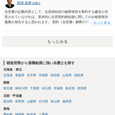
西浦 嘉博
弁護士
合意書の記載内容として、合意締結前の秘密保持を誓約する趣旨が含
意されていなければ、基本的に合意契約締結後に関してのみ秘密保持
義務が発生すると思われます。 契約（合意書）解釈の問題ですので、
内容を精査されてみてください。 より詳細についてお聞きになりたい
場合、最寄りの法律事務所で相談されることを検討ください。
もっとみる
都道府県から退職勧奨に強い弁護士を探す
北海道・東北
北海道
青森県
岩手県
宮城県
秋田県
山形県
福島県
関東
東京都
神奈川県
千葉県
埼玉県
茨城県
栃木県
群馬県
北陸・甲信越
新潟県
長野県
山梨県
石川県
富山県
福井県
東海
愛知県
静岡県
岐阜県
三重県