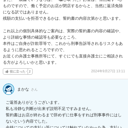
ものですので、働く予定のお店が閉店するからと、当然に返済免除
になる訳ではありません。

残額の支払いを拒否できるかは、誓約書の内容次第かと思います。

これ以上の個別具体的なご案内は、実際の誓約書の内容の確認や、
より詳細な事情の確認等も必要なところ、

本件はご自身が詐欺罪等で、これから刑事告訴等されるリスクもあ
るように思われるところですので、

お近くの弁護士事務所等にて、すぐにでも直接弁護士にご相談され
る方がよろしいかと思います。
2024年9月27日 13:11
役に立った
2
まかな
さん
ご返答ありがとうございます。

私も冷静な判断が出来ず説明不足ですみません。

誓約書はお店が終わるまで辞めずに仕事をすれば刑事事件にはし
ないという内容でした。

金銭についての支払い等については触れていなかった為、支払い