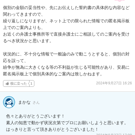
個別の金額の妥当性や、先にお伝えした誓約書の具体的な内容など
関わってきますので、

繰り返しになりますが、ネット上での限られた情報での匿名掲示板
上でのご案内よりも、

お近くの弁護士事務所等で直接弁護士にご相談してのご案内を受け
るべき状況かと思います。

状況的に、不十分な情報で一般論のみで動こうとすると、個別の対
応を誤って、

紛争が無為に大きくなる等の不利益が生じる可能性があり、安易に
匿名掲示板上で個別具体的なご案内は致しかねます。
2024年9月27日 16:26
役に立った
1
まかな
さん
色々とありがとうございます！

素人の知恵で動かず状況次第でプロにお願いしようと思います。

はっきりと言って頂きありがとうございました！