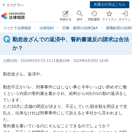
弁護士の方はこちら
ココナラへ
投稿する
探す
閲覧履歴
マイリスト
ログイン
ココナラ法律相談
法律Q&A
労働・雇用の法律Q&A
退職勧奨の法律Q
勤怠改ざんでの返済中、誓約書違反の請求は合法
か？
公開日時：
2024年9月27日 13:11
更新日時：
2024年9月30日 18:48
勤怠改ざん、返済中。

勤怠不正がバレ、刑事事件にはしない事と今年いっぱい辞めずに働
くという内容の誓約書を書かされ、給料から4分の1の額の返済をし
ています。

ただ10月に店舗の閉店が決まり、不正していた額全額を閉店まで支
払え、出来なければ刑事事件にして訴えると本社から言われまし
た。

誓約書を書いているのにそんなことできるのでしょうか？
