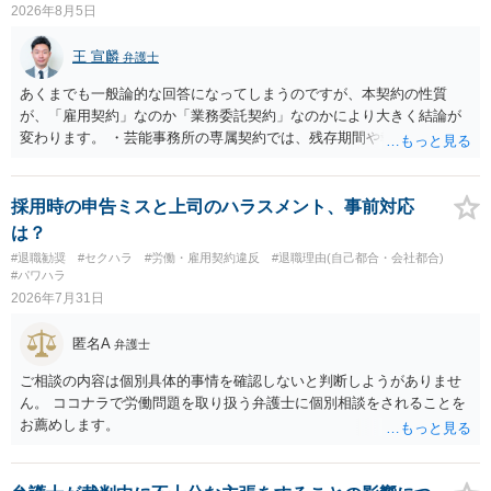
2026年8月5日
王 宣麟
弁護士
あくまでも一般論的な回答になってしまうのですが、本契約の性質
が、「雇用契約」なのか「業務委託契約」なのかにより大きく結論が
変わります。 ・芸能事務所の専属契約では、残存期間や報酬額、投下
コストを基準に違約金や損害金を設定する例はあります。ただし、実
務上よくあるからといって当然に適法という意味ではなく、実際の損
害との対応関係や合理性が重要です。 ・違約金に上限がなくても、常
採用時の申告ミスと上司のハラスメント、事前対応
に有効になるわけではありません。契約が労働契約に近い実態なら労
は？
基法16条で無効となる余地があり、そうでなくても、金額が事務所の
#退職勧奨
#セクハラ
#労働・雇用契約違反
#退職理由(自己都合・会社都合)
損害と比べて過大なら無効や減額が争点になります。 ・契約前の修正
#パワハラ
交渉は一般的です。 交渉の方向としては、上限額を設ける、実損害ベ
2026年7月31日
ースにする、算定根拠を明確化する、違約金ではなく「合理的な実
費・未回収費用のみ」に限定する、などが典型です。 ・弁護士に契約
匿名A
弁護士
前に契約書の内容をレビューしてもらう価値は十分にあると思われま
す。 争点は、契約類型が雇用か業務委託か、実態として労働者性があ
ご相談の内容は個別具体的事情を確認しないと判断しようがありませ
るか、解除事由が双方にどう定められているか、違約金の算定根拠が
ん。 ココナラで労働問題を取り扱う弁護士に個別相談をされることを
合理的か、という複数論点に分かれます。契約前なら、交渉のパワー
お薦めします。
バランスの問題もありますが、修正余地があるうえ、後から争うより
コストを抑えやすいので、資料等を持参の上弁護士に確認されること
をお勧めします。 ・事務所側の解除でも、解除理由によってはタレン