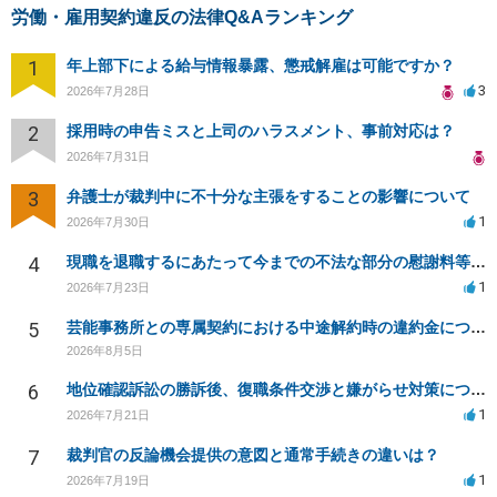
労働・雇用契約違反の法律Q&Aランキング
1
年上部下による給与情報暴露、懲戒解雇は可能ですか？
3
2026年7月28日
2
採用時の申告ミスと上司のハラスメント、事前対応は？
2026年7月31日
3
弁護士が裁判中に不十分な主張をすることの影響について
1
2026年7月30日
4
現職を退職するにあたって今までの不法な部分の慰謝料等は請求できるのか。
1
2026年7月23日
5
芸能事務所との専属契約における中途解約時の違約金について相談したいです
2026年8月5日
6
地位確認訴訟の勝訴後、復職条件交渉と嫌がらせ対策について
1
2026年7月21日
7
裁判官の反論機会提供の意図と通常手続きの違いは？
1
2026年7月19日