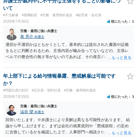
弁護士が裁判中に不十分な主張をすることの影響につ
ト側に損害賠償が発生する建付けになっていることはあります。ただ
いて
し、事務所側が一方的に解除したのにタレントへ違約金を課す設計
#不当解雇
#退職勧奨
#労働・雇用契約違反
#経営者・会社側
は、合理性や対価性を欠くとして争いやすいです。逆に、タレント側
2026年7月30日
役にたった
1
の重大な契約違反がある場合は、実損害の範囲で請求される可能性は
あります。
労働・雇用に強い弁護士
泉 亮介
弁護士
適切か不適切かはともかくとして、基本的には提出された書面や証拠
をもとに判断されるため、主張内容が噛み合ってないなどの、主張レ
ベルでの整合性の無さ等がないのであれば、その発言のみで大きく不
利になるということはないように思われます。
年上部下による給与情報暴露、懲戒解雇は可能です
か？
#問題社員の対応
#正社員・契約社員
#労働・雇用契約違反
2026年7月28日
役にたった
3
労働・雇用に強い弁護士
澁谷 望
弁護士
回答いたします。※弁護士により見解は異なる可能性があります。 結
論から申し上げますと、まずは会社の就業規則や「懲戒規程」の定め
に合致しているかを確認した上で、人事部門へ相談されることが最優