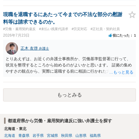
先となります。 その上で、いきなりの懲戒解雇は法的ハードルが高い
ものの、重い懲戒処分の対象には十分なり得ます。 名誉や評価の回復
については、会社側に「部下の不正行為による情報漏洩」と正式に認
現職を退職するにあたって今までの不法な部分の慰謝
定させ、誤認した他部署への適切なフォローや周知を求めるのが有効
料等は請求できるのか。
です。 あるいは、懲戒があったことを社内で周知される手続があるの
#労働・雇用契約違反
#未払い残業代請求
#労災対応
#正社員・契約社員
ならば、それにより軽微ながら回復はできるかもしれません。 さらに
2026年7月23日
役にたった
1
個人としても、相手に対してプライバシー侵害等に基づく損害賠償
（慰謝料）を請求する選択肢がありえます（ただし、金額は多額にな
正木 友啓
弁護士
らない可能性があります。）。
とりあえずは、お近くの弁護士事務所か、労働基準監督署に行って、
状況を整理するところから始めるのがよいかと思います。 証拠の集め
やすさの観点から、実際に退職する前に相談に行かれた方がよいかと
思います
もっとみる
都道府県から労働・雇用契約違反に強い弁護士を探す
北海道・東北
北海道
青森県
岩手県
宮城県
秋田県
山形県
福島県