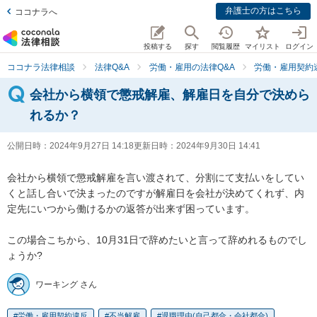
弁護士の方はこちら
ココナラへ
投稿する
探す
閲覧履歴
マイリスト
ログイン
ココナラ法律相談
法律Q&A
労働・雇用の法律Q&A
労働・雇用契約
会社から横領で懲戒解雇、解雇日を自分で決めら
れるか？
公開日時：
2024年9月27日 14:18
更新日時：
2024年9月30日 14:41
会社から横領で懲戒解雇を言い渡されて、分割にて支払いをしてい
くと話し合いで決まったのですが解雇日を会社が決めてくれず、内
定先にいつから働けるかの返答が出来ず困っています。

この場合こちから、10月31日で辞めたいと言って辞めれるものでし
ょうか?
ワーキング さん
労働・雇用契約違反
不当解雇
退職理由(自己都合・会社都合)