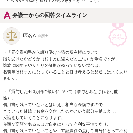
どちらかが転居する形での交渉をすべきでしょう。
弁護士からの回答タイムライン
匿名A
弁護士
・「元交際相手から譲り受けた猫の所有権について」

譲り受けたかどうか（相手方は盗んだと主張）が争点ですが、

譲渡に関するやりとりの証拠が残っていない場合は、

名義等は相手方になっていることと併せ考えると見通しはよくあり
ません。

・「貸与した463万円の扱いについて（贈与とみなされる可能
性）」

借用書が残っていないとはいえ、相当な金額ですので、

どういった経緯でお金を交付したのかという部分を踏まえて、

反論をしていくことになります。

金額が高額である点はご自身にとって有利な事情であり、

借用書が残っていないことや、立証責任の点はご自身にとって不利