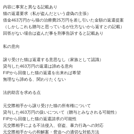
内容に事実と異なる記載あり

猫の返還要求（私が盗んだという虚偽の主張）

借金463万円から猫の治療費25万円を差し引いた金額の返還提案
（しかしこれも贈与と思っているが仕方ないから返すとの記載）

回答がない場合は盗んだ事を刑事告訴すると記載あり

私の意向

譲り受けた猫は返還する意思なし（家族として認識）

貸与した463万円の返還は諦める意向

FIPから回復した猫の返還を出来れば希望

無理なら諦める、関わりたくない

法的助言を求める点

元交際相手から譲り受けた猫の所有権について

貸与した463万円の扱いについて（贈与とみなされる可能性）

FIPから回復した猫の返還請求の可能性

元交際相手による不法侵入、窃盗、暴力行為への対応

元交際相手からの和解案・脅迫への適切な対処方法
