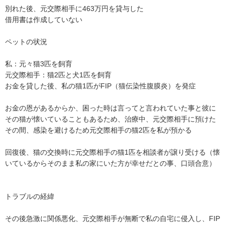
別れた後、元交際相手に463万円を貸与した

借用書は作成していない

ペットの状況

私：元々猫3匹を飼育

元交際相手：猫2匹と犬1匹を飼育

お金を貸した後、私の猫1匹がFIP（猫伝染性腹膜炎）を発症

お金の恩があるからか、困った時は言ってと言われていた事と彼に
その猫が懐いていることもあるため、治療中、元交際相手に預けた

その間、感染を避けるため元交際相手の猫2匹を私が預かる

回復後、猫の交換時に元交際相手の猫1匹を相談者が譲り受ける（懐
いているからそのまま私の家にいた方が幸せだとの事、口頭合意）

トラブルの経緯

その後急激に関係悪化、元交際相手が無断で私の自宅に侵入し、FIP