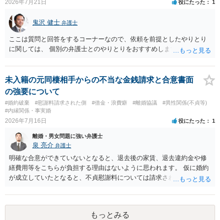
2026年7月21日
役にたった
1
鬼沢 健士
弁護士
ここは質問と回答をするコーナーなので、依頼を前提としたやりとり
に関しては、 個別の弁護士とのやりとりをおすすめします。
未入籍の元同棲相手からの不当な金銭請求と合意書面
の強要について
#婚約破棄
#慰謝料請求された側
#借金・浪費癖
#離婚協議
#異性関係(不貞等)
#内縁関係・事実婚
2026年7月16日
役にたった
1
離婚・男女問題に強い弁護士
泉 亮介
弁護士
明確な合意ができていないとなると、退去後の家賃、退去違約金や修
繕費用等をこちらが負担する理由はないように思われます。 仮に婚約
が成立していたとなると、不貞慰謝料については請求される可能性が
あるため検討しておく必要があるでしょう。 弁護士を立てる予定であ
れば早めに弁護士に相談し、弁護士から回答をさせると良いでしょ
う。
もっとみる