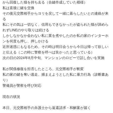
から回復した猫を持ち去る（合鍵作成していた模様）

私は直後に鍵を交換

その後元交際相手からヨリを戻して一緒に暮らしたいとの連絡が来
る

私にその気は一切なく、信用もできなかったが盗られた猫が諦めら
れずLINEのやり取りは続ける

しかしなかなか会わない私に業を煮やしたのか私の家のインターホ
ンを何度も押し、押しかける

近所迷惑にもなるため、その時は明日会うから今日は帰って欲しい
と伝える（この時に警察を呼べば良かったと思っている）

次の日の2024年8月中旬、マンションのロビーで話し合いを実施

私が関係修復を拒否したところ、元交際相手が豹変

私の家の鍵を奪い逃走、捕まえようとした私に暴力行為（診断書あ
り）

警備員が警察を呼び対応

現在の状況

本日、元交際相手の弁護士から返還請求・和解案が届く
