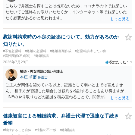
こちらで弁護士を探すことは出来ないため，ココナラの中でお探しい
ただいてご連絡をお取りいただくか，インターネット等でお探しいた
だく必要があるかと思われます。
慰謝料請求時の不定の証拠について。効力があるのか
知りたい。
#不倫慰謝料
#離婚の慰謝料
#離婚書類作成
#慰謝料請求したい側
#異性関係(不貞等)
#離婚協議
2026年7月29日
役にたった
1
離婚・男女問題に強い弁護士
本庄 卓磨
弁護士
ご主人が関係を認めている以上、証拠として弱いとまでは言えませ
ん。 相手方が否認した場合には裁判を検討することもあり得ますが、
LINEのやり取りなどの証拠を積み重ねることで、関係が認定される余
地は十分にあります。 ただし、手元の証拠でどこまで認定できるかは
個別の事情によりますので、お早めに弁護士に相談されることをおす
すめします。
健康被害による離婚請求、弁護士代理で迅速な手続き
希望
#離婚すること自体
#性格の不一致
#離婚協議