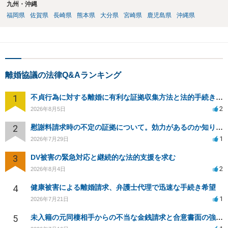
九州・沖縄
福岡県
佐賀県
長崎県
熊本県
大分県
宮崎県
鹿児島県
沖縄県
離婚協議の法律Q&Aランキング
1
不貞行為に対する離婚に有利な証拠収集方法と法的手続きについて
2
2026年8月5日
2
慰謝料請求時の不定の証拠について。効力があるのか知りたい。
1
2026年7月29日
3
DV被害の緊急対応と継続的な法的支援を求む
2
2026年8月4日
4
健康被害による離婚請求、弁護士代理で迅速な手続き希望
1
2026年7月21日
5
未入籍の元同棲相手からの不当な金銭請求と合意書面の強要について