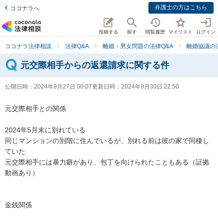
弁護士の方はこちら
ココナラへ
投稿する
探す
閲覧履歴
マイリスト
ログイン
ココナラ法律相談
法律Q&A
離婚・男女問題の法律Q&A
離婚協議の
元交際相手からの返還請求に関する件
公開日時：
2024年9月27日 00:07
更新日時：
2024年9月30日 22:50
元交際相手との関係

2024年5月末に別れている

同じマンションの別階に住んでいるが、別れる前は彼の家で同棲し
ていた

元交際相手には暴力癖があり、包丁を向けられたこともある（証拠
動画あり）

金銭関係
