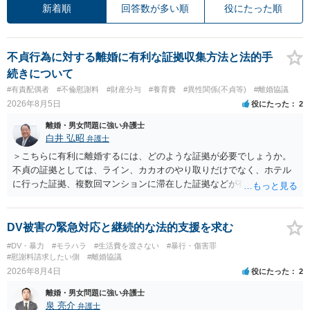
新着順
回答数が多い順
役にたった順
不貞行為に対する離婚に有利な証拠収集方法と法的手
続きについて
#有責配偶者
#不倫慰謝料
#財産分与
#養育費
#異性関係(不貞等)
#離婚協議
2026年8月5日
役にたった
2
離婚・男女問題に強い弁護士
白井 弘昭
弁護士
＞こちらに有利に離婚するには、どのような証拠が必要でしょうか。
不貞の証拠としては、ライン、カカオのやり取りだけでなく、ホテル
に行った証拠、複数回マンションに滞在した証拠などが有効です。 不
貞の証拠があれば、離婚をさらに有利に進める（離婚したい時期に離
婚する、慰謝料をとるなど）ことができると思われます。 ただし、不
貞発覚後、長期間同居を続けると、不貞を許したとの評価につながる
DV被害の緊急対応と継続的な法的支援を求む
場合がありますので、ご注意ください。 以上、ご参考まで。
#DV・暴力
#モラハラ
#生活費を渡さない
#暴行・傷害罪
#慰謝料請求したい側
#離婚協議
2026年8月4日
役にたった
2
離婚・男女問題に強い弁護士
泉 亮介
弁護士