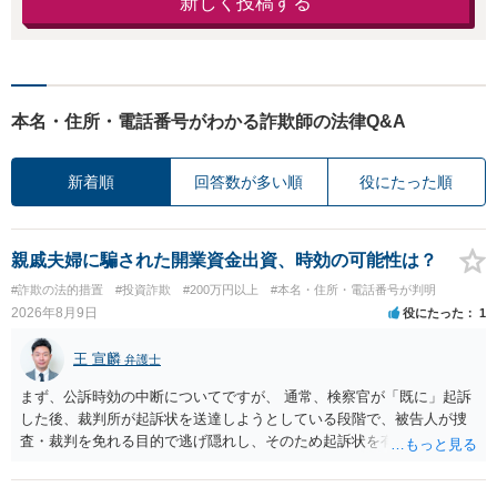
新しく投稿する
本名・住所・電話番号がわかる詐欺師の法律Q&A
新着順
回答数が多い順
役にたった順
親戚夫婦に騙された開業資金出資、時効の可能性は？
#詐欺の法的措置
#投資詐欺
#200万円以上
#本名・住所・電話番号が判明
2026年8月9日
役にたった
1
王 宣麟
弁護士
まず、公訴時効の中断についてですが、 通常、検察官が「既に」起訴
した後、裁判所が起訴状を送達しようとしている段階で、被告人が捜
査・裁判を免れる目的で逃げ隠れし、そのため起訴状を有効に送達で
きない場合をいいます。捜査段階で所在不明というだけでは、通常、
この規定によって時効が停止するわけではありません。 その意味で