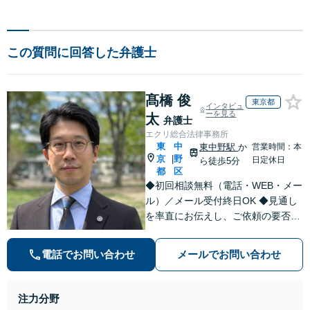
この質問に回答した弁護士
髙橋 俊
東京都
インタビュ
ーを見る
太
弁護士
エクリ総合法律事務所
東
中
東中野駅
か
営業時間：本
京
野
|
日定休日
ら徒歩5分
都
区
◆初回相談無料（電話・WEB・メー
ル）／メール受付終日OK ◆見通し
を率直にお伝えし、ご依頼の要否も
含めてご案内いたします。受任から
解決まで弁護士本人が一貫してスピ
電話でお問い合わせ
メールでお問い合わせ
ーディーに対応いたします。 ◆累計
相談2000件以上・解決実績500件以
上
注力分野