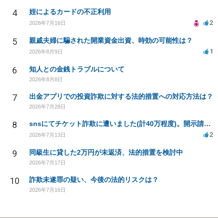
4
姪によるカードの不正利用
2
2026年7月16日
5
親戚夫婦に騙された開業資金出資、時効の可能性は？
1
2026年8月9日
6
知人との金銭トラブルについて
2026年8月8日
7
出金アプリでの投資詐欺に対する法的措置への対応方法は？
2026年7月28日
8
snsにてチケット詐欺に遭いました(計40万程度)。開示請求や今後の対応について質問したいです。
2
2026年7月13日
9
同級生に貸した2万円が未返済、法的措置を検討中
2026年7月17日
10
詐欺未遂罪の疑い、今後の法的リスクは？
2026年7月16日