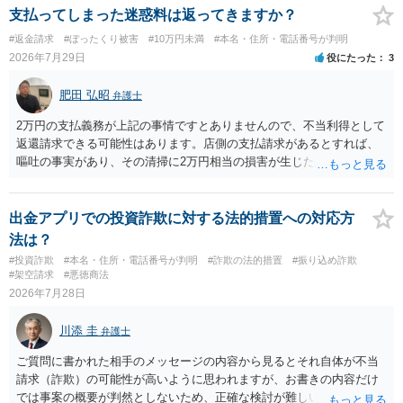
支払ってしまった迷惑料は返ってきますか？
#返金請求
#ぼったくり被害
#10万円未満
#本名・住所・電話番号が判明
2026年7月29日
役にたった
3
肥田 弘昭
弁護士
2万円の支払義務が上記の事情ですとありませんので、不当利得として
返還請求できる可能性はあります。店側の支払請求があるとすれば、
嘔吐の事実があり、その清掃に2万円相当の損害が生じた場合です。ご
参考にしてください。
出金アプリでの投資詐欺に対する法的措置への対応方
法は？
#投資詐欺
#本名・住所・電話番号が判明
#詐欺の法的措置
#振り込め詐欺
#架空請求
#悪徳商法
2026年7月28日
川添 圭
弁護士
ご質問に書かれた相手のメッセージの内容から見るとそれ自体が不当
請求（詐欺）の可能性が高いように思われますが、お書きの内容だけ
では事案の概要が判然としないため、正確な検討が難しいです。例え