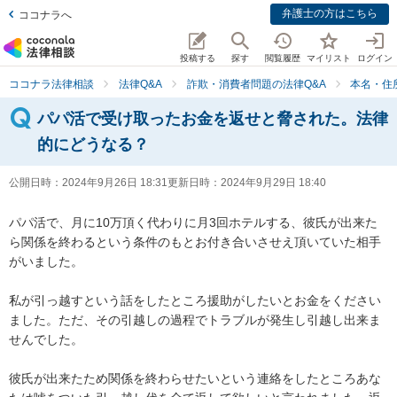
弁護士の方はこちら
ココナラへ
投稿する
探す
閲覧履歴
マイリスト
ログイン
ココナラ法律相談
法律Q&A
詐欺・消費者問題の法律Q&A
本名・住
パパ活で受け取ったお金を返せと脅された。法律
的にどうなる？
公開日時：
2024年9月26日 18:31
更新日時：
2024年9月29日 18:40
パパ活で、月に10万頂く代わりに月3回ホテルする、彼氏が出来た
ら関係を終わるという条件のもとお付き合いさせえ頂いていた相手
がいました。

私が引っ越すという話をしたところ援助がしたいとお金をください
ました。ただ、その引越しの過程でトラブルが発生し引越し出来ま
せんでした。

彼氏が出来たため関係を終わらせたいという連絡をしたところあな