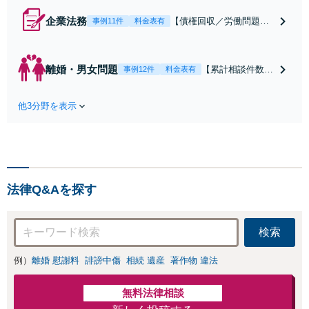
企業法務
【債権回収／労働問題／
事例11件
料金表有
契約関係・契約書チェッ
ク／裁判対応】取引先と
のトラブル・会社内のト
離婚・男女問題
【累計相談件数20
事例12件
料金表有
ラブルなど、事後の解決
00件、解決事例50
だけでなく予防法務まで
0件以上】【初回
ワンストップで対応！顧
他3分野を表示
相談（電話・WE
問弁護士をお探しの方も
B）無料】「オー
ご相談ください！【顧問
ダーメイドの解決
経験豊富】【個別案件も
策を提示」依頼者
対応OK】
様の話を丁寧にう
かがい、どんな不
法律Q&Aを探す
安があるのか、何
を解決したいのか
を正確に読み取り
検索
ます。【東京都在
住以外の方も対
例）
離婚 慰謝料
誹謗中傷
相続 遺産
著作物 違法
応】
無料法律相談