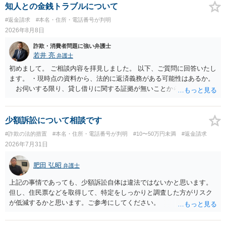
は、刑事事件化するという部分ではややハードルが高いように見受け
知人との金銭トラブルについて
られます。 他方で、相手方の住所等が特定できているのであれば、民
#返金請求
#本名・住所・電話番号が判明
事事件として、損害賠償請求や貸金返還請求等により、裁判所を通じ
2026年8月8日
て返金を求める方法も考えられますが、結局は相手方に資力があるか
否かにより結論が分かれます。
詐欺・消費者問題に強い弁護士
若井 亮
弁護士
初めまして。 ご相談内容を拝見しました。 以下、ご質問に回答いたし
ます。 ・現時点の資料から、法的に返済義務がある可能性はあるか。
お伺いする限り、貸し借りに関する証拠が無いことから、相手方が
貸金であるとして返金を請求することは難しいと思います。 ・相手の
主張や現在の資料を踏まえ、今後どのように対応するのが適切か。
贈与か消費貸借かの争いにおいては、様々な圧力をかけて回収をしよ
少額訴訟について相談です
うとするケースも散見されます。 ご自身での対応に窮するようであ
#詐欺の法的措置
#本名・住所・電話番号が判明
#10〜50万円未満
#返金請求
れば、代理人を立てることもご検討ください。 ・相手へ送る回答文に
2026年7月31日
ついてアドバイスをいただけるか。 具体的な回答内容については、
一般的に無料法律相談での対応外になろうかと思います。 法律事務
肥田 弘昭
弁護士
所にご連絡いただき、対応の可否や費用をご確認ください。
上記の事情であっても、少額訴訟自体は違法ではないかと思います。
但し、住民票などを取得して、特定をしっかりと調査した方がリスク
が低減するかと思います。ご参考にしてください。