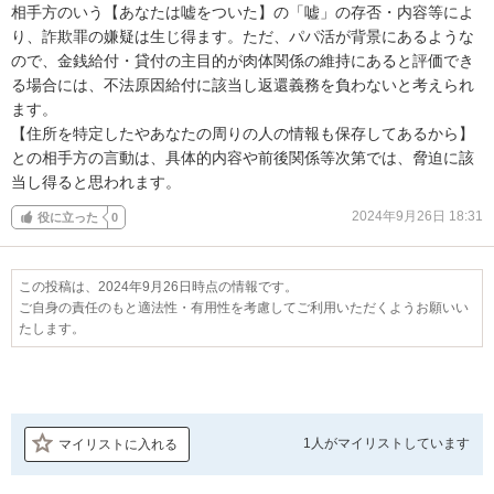
相手方のいう【あなたは嘘をついた】の「嘘」の存否・内容等によ
り、詐欺罪の嫌疑は生じ得ます。ただ、パパ活が背景にあるような
ので、金銭給付・貸付の主目的が肉体関係の維持にあると評価でき
る場合には、不法原因給付に該当し返還義務を負わないと考えられ
ます。

【住所を特定したやあなたの周りの人の情報も保存してあるから】
との相手方の言動は、具体的内容や前後関係等次第では、脅迫に該
当し得ると思われます。
2024年9月26日 18:31
役に立った
0
この投稿は、2024年9月26日時点の情報です。
ご自身の責任のもと適法性・有用性を考慮してご利用いただくようお願いい
たします。
1人が
マイリストしています
マイリストに入れる