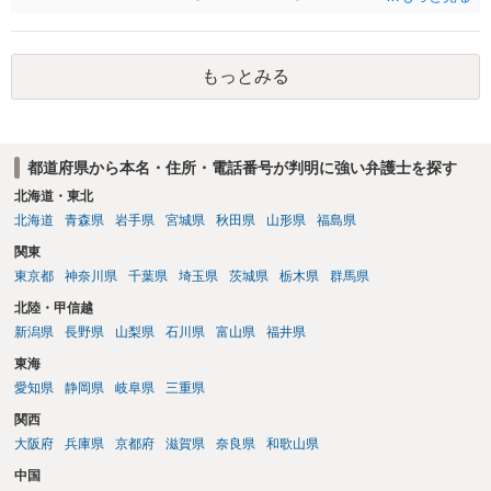
ば、最寄りの消費生活センターや自治体の無料法律相談等で、実際の
画面を見て貰いながらアドバイスう受けた方が確実です。
もっとみる
都道府県から本名・住所・電話番号が判明に強い弁護士を探す
北海道・東北
北海道
青森県
岩手県
宮城県
秋田県
山形県
福島県
関東
東京都
神奈川県
千葉県
埼玉県
茨城県
栃木県
群馬県
北陸・甲信越
新潟県
長野県
山梨県
石川県
富山県
福井県
東海
愛知県
静岡県
岐阜県
三重県
関西
大阪府
兵庫県
京都府
滋賀県
奈良県
和歌山県
中国