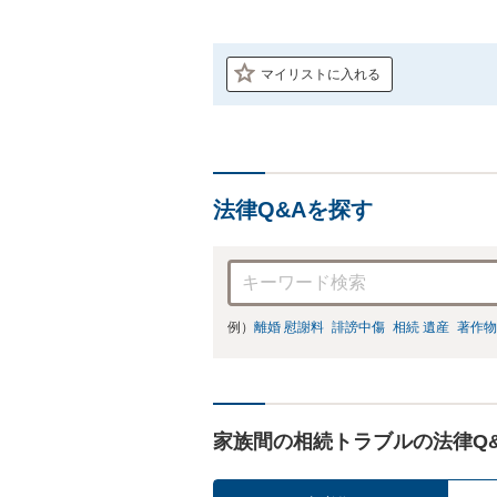
マイリストに入れる
法律Q&Aを探す
例）
離婚 慰謝料
誹謗中傷
相続 遺産
著作物
家族間の相続トラブルの法律Q