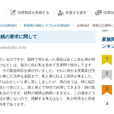
法律相談を投稿する
弁護士を探す
法律Q
の法律Q&A
家族間の相続トラブルの法律Q&A
法律Q&A「母親の介護時
金銭の要求に関して
家族
ンキ
24年9月29日 15:40
1
ているのですが、臨時で何かあった場合は近くに住む姉が対
つなど）は、遠方に住む私を含めて兄弟間で按分してます
、その緊急対応を姉が行いました。それに掛かる実費及び交
2
と称した法外な金額まで、私と弟に払えと請求が来ました。
のはおかしいと差し戻ししましたが、弟のほうは、姉に結託
当たり前だとし、姉と弟とでSNSで糾弾してきます。姉の気
3
あるのですが、給料の補填は納得いきません。この場合どう
話が通じないので、理解する考えはなく、私が拒否ると田舎
4
始末であります。