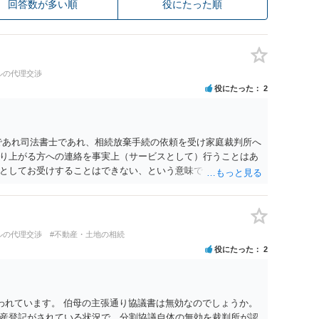
回答数が多い順
役にたった順
ルの代理交渉
役にたった
2
であれ司法書士であれ、相続放棄手続の依頼を受け家庭裁判所へ
り上がる方への連絡を事実上（サービスとして）行うことはあ
としてお受けすることはできない、という意味でした。
ルの代理交渉
#不動産・土地の相続
役にたった
2
われています。 伯母の主張通り協議書は無効なのでしょうか。
産登記がされている状況で、分割協議自体の無効を裁判所が認