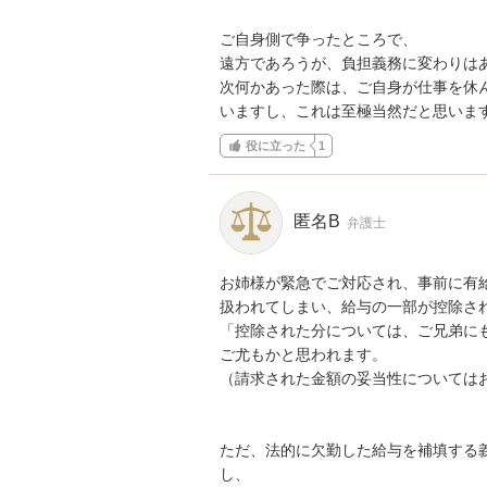
ご自身側で争ったところで、

遠方であろうが、負担義務に変わりはあ
次何かあった際は、ご自身が仕事を休
いますし、これは至極当然だと思いま
役に立った
1
匿名B
弁護士
お姉様が緊急でご対応され、事前に有
扱われてしまい、給与の一部が控除され
「控除された分については、ご兄弟に
ご尤もかと思われます。

（請求された金額の妥当性についてはお
ただ、法的に欠勤した給与を補填する
し、
