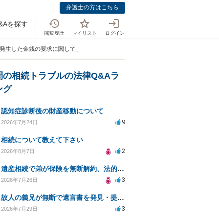
弁護士の方はこちら
&Aを探す
閲覧履歴
マイリスト
ログイン
に発生した金銭の要求に関して」
間の相続トラブルの法律Q&Aラ
ング
認知症診断後の財産移動について
9
2026年7月24日
相続について教えて下さい
2
2026年8月7日
遺産相続で弟が保険を無断解約、法的問題は？
3
2026年7月26日
故人の義兄が無断で遺言書を発見・提出、法的対処法は？
3
2026年7月29日