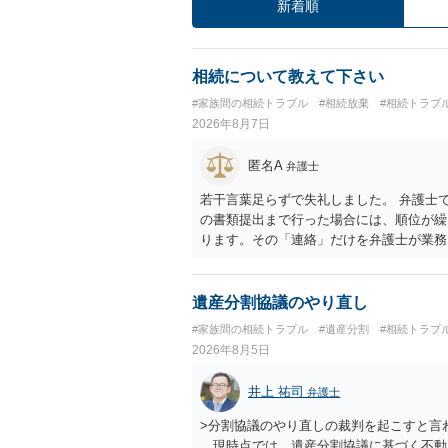
新着順
相続について教えて下さい
#家族間の相続トラブル
#相続放棄
#相続トラブ
2026年8月7日
匿名A
弁護士
若干言葉足らずで失礼しました。 弁護士
の書類提出まで行った場合には、順位が繰
ります。その「連絡」だけを弁護士が業務
遺産分割協議のやり直し
#家族間の相続トラブル
#遺産分割
#相続トラブ
2026年8月5日
井上 祐司
弁護士
>分割協議のやり直しの裁判を起こすと言
現時点では、遺産分割協議に基づく不動