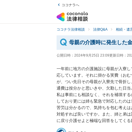
ココナラへ
ココナラ法律相談
法律Q&A
相続・遺言
母親の介護時に発生した
公開日時：
2024年9月25日 23:09
更新日時：
20
一年前に地方の介護施設に母親が入寮し
応しています。それに掛かる実費（おむ
が、つい先日その母親が入寮先で骨折し
通費は按分かと思いきや、欠勤した日当
私は事前にも相談なく、それを補填する
しており更には姉も緊急で対応したのは
苦労は分かるので、気持ちを包む考えは
対処すれば良いですか。また、姉と弟は
に戻り介護せよと極端な回答をしてくる