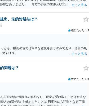
に影響はありません。 先方の訴訟の主張及び立証次第ですが、
書、筆跡鑑定 が提出されればその効力が否定される可能性はあ
わっていること ・御祖母様の意に反する遺産分割協議を行う実
 からすると、実際に遺産分割協議の効力が否定される可能性は
提出、法的対処法は？
に高い）ということが言えると思います。
効
役にたった
3
もっとも、検認の場では簡単な意見を言うのみであり、遺言の無
ございます。
的問題は？
役にたった
3
人共有状態の保険金の解約をし、現金を受け取ることは合法な
相続人の保険契約を解約したことは 刑事的にも犯罪となる可能