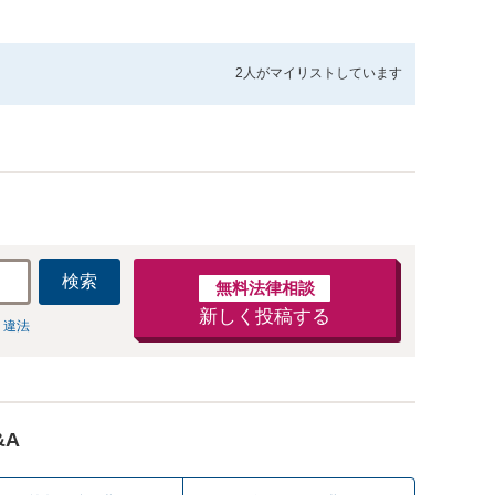
2人が
マイリストしています
検索
無料法律相談
新しく投稿する
 違法
&A