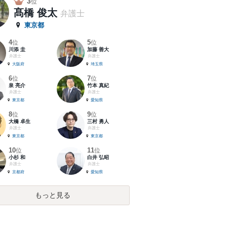
3
位
髙橋 俊太
弁護士
東京都
4
5
位
位
川添 圭
加藤 善大
弁護士
弁護士
大阪府
埼玉県
6
7
位
位
泉 亮介
竹本 真紀
弁護士
弁護士
東京都
愛知県
8
9
位
位
大橋 卓生
三村 勇人
弁護士
弁護士
東京都
東京都
10
11
位
位
小杉 和
白井 弘昭
弁護士
弁護士
京都府
愛知県
もっと見る