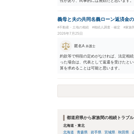
性があり、民事的には無効だと思います。
護士に面談で詳しい事情を話して相談 さ
義母と夫の共同名義ローン返済金の
#不動産・土地の相続
#相続人調査・確定
#家族
2026年7月25日
匿名A
弁護士
約款等で特段の定めがなければ、法定相続
った場合は、代表として返還を受けたとい
算を求めることは可能と思います。
都道府県から家族間の相続トラブル
北海道・東北
北海道
青森県
岩手県
宮城県
秋田県