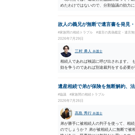
めたわけではないので、分割協議の効力
・御祖母様の認知能力に関する医師の意見
りますが、 ・伯母様自身が分割協議に加
益が誰にあったかの立証が困難であること
故人の義兄が無断で遺言書を発見・
それほど高くない（立証のハードルは非常
#家族間の相続トラブル
#遺言の真偽鑑定・遺言無
2026年7月29日
三村 勇人
弁護士
相続人であれば検認に呼び出されます。 
効を争うのであれば別途裁判をする必要が
遺産相続で弟が保険を無断解約、法
#協議
#家族間の相続トラブル
2026年7月26日
高島 秀行
弁護士
弟が勝手に被相続人の判子を使って、相続
のでしょうか？ 弟が被相続人に無断で被