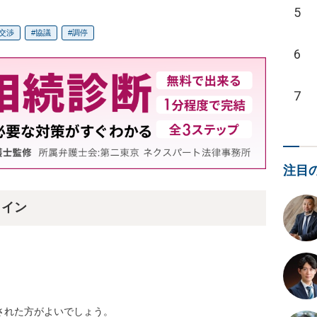
5
交渉
協議
調停
6
7
注目
ライン
れた方がよいでしょう。
