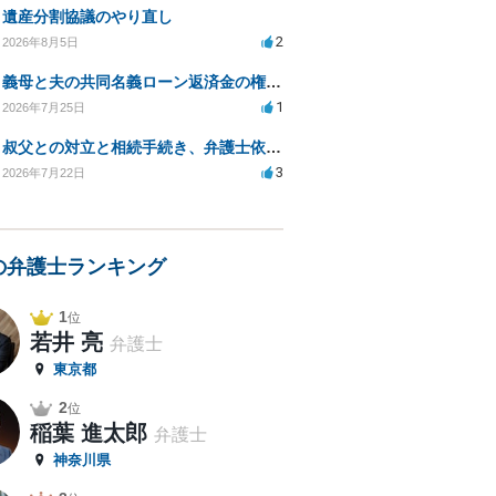
遺産分割協議のやり直し
2
2026年8月5日
義母と夫の共同名義ローン返済金の権利について知りたい
1
2026年7月25日
叔父との対立と相続手続き、弁護士依頼の方法は？
3
2026年7月22日
の弁護士ランキング
1
位
若井 亮
弁護士
東京都
2
位
稲葉 進太郎
弁護士
神奈川県