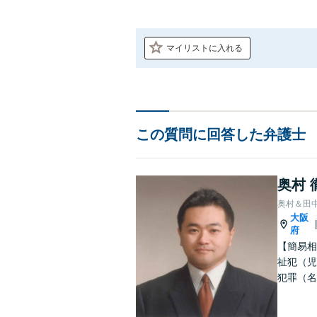
マイリストに入れる
この質問に回答した弁護士
奥村 
奥村＆田
大阪
府
【簡易相
祉犯（児
犯罪（名
護士です