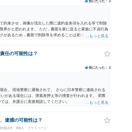
役にたった
2
て約束させ，画像が流出した際に違約金条項を入れる等で削除
限界かと思われます。 ただ，書面を家に送ると家族に不貞行為
クがあるため，書面で削除等を求めることは避けたほうが良い
的責任の可能性は？
役にたった
2
場合、 現地警察に通報されて、 さらに日本警察に連絡される
疑いがある場合には、捜索差押え等の捜査が行われます。 実際
いては、弁護士に直接相談してください。
、逮捕の可能性は？
害賠償請求
#個人・プライベート