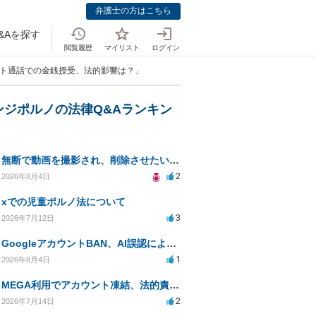
弁護士の方はこちら
&Aを探す
閲覧履歴
マイリスト
ログイン
ット通話での金銭授受、法的影響は？」
ンジポルノの法律Q&Aランキン
無断で動画を撮影され、削除させたいが連絡が返ってこない。
2
2026年8月4日
xでの児童ポルノ法について
3
2026年7月12日
GoogleアカウントBAN、AI誤認による通報リスクは？
1
2026年8月4日
MEGA利用でアカウント凍結、法的責任の可能性は？
2
2026年7月14日