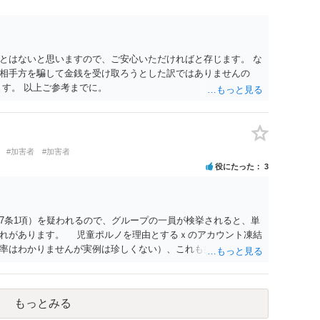
とはないと思いますので、ご安心いただければと存じます。 な
相手方を騙して金銭を受け取ろうとした訳ではありませんの
ます。 以上ご参考までに。
#加害者
#加害者
役にたった
3
7条1項）を疑われるので、グループの一員が検挙されると、単
恐れがあります。 児童ポルノを理由とするｘのアカウント凍結
率はわかりませんが実例は珍しくない）、これも捜索差押を受
もっとみる