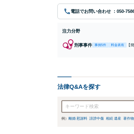
電話でお問い合わせ
注力分野
刑事事件
【
事例5件
料金表有
福
例
リ
法律Q&Aを探す
例）
離婚 慰謝料
誹謗中傷
相続 遺産
著作物