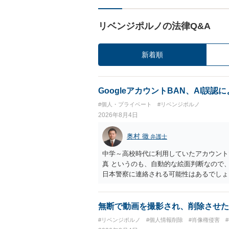
リベンジポルノの法律Q&A
新着順
GoogleアカウントBAN、AI誤
#個人・プライベート
#リベンジポルノ
2026年8月4日
奥村 徹
弁護士
中学～高校時代に利用していたアカウント
真 というのも、自動的な絵面判断なので
日本警察に連絡される可能性はあるでしょ
無断で動画を撮影され、削除させた
#リベンジポルノ
#個人情報削除
#肖像権侵害