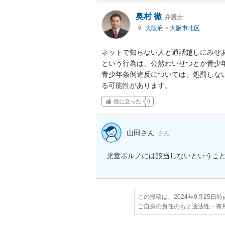
奥村 徹
弁護士
大阪府
>
大阪市北区
ネットで知らない人と通話越しにみせあ
という行為は、公然わいせつとか青少年
青少年条例違反については、処罰しな
る可能性があります。
役に立った
0
山田さん
さん
児童ポルノには該当しないというこ
この投稿は、2024年9月25日
ご自身の責任のもと適法性・有