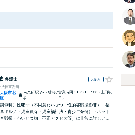
徹
弁護士
大阪府
中法律事務所
南森町駅
から徒歩7
営業時間：10:00~17:00（土日祝
大阪市北
|
区
日）
分
談無料】性犯罪（不同意わいせつ・性的姿態撮影罪）・福
童ポルノ・児童買春・児童福祉法・青少年条例）・ネット
誉毀損・わいせつ物・不正アクセス等）に非常に詳しい弁