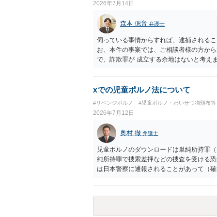
2026年7月14日
森本 偲音
弁護士
伺っている事情からすれば、逮捕されるこ
お、本件の事案では、ご相談者様の方から
で、詐欺罪が 成立する余地はないと考え
xでの児童ポルノ法について
#リベンジポルノ
#児童ポルノ・わいせつ物頒布等
2026年7月12日
奥村 徹
弁護士
児童ポルノのダウンロードは単純所持罪（
純所持罪で捜索差押などの捜査を受ける
は日本警察に通報されることがあって（確
けるおそれがあります