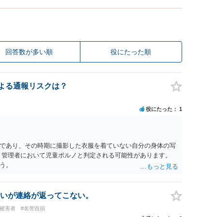
回答数が多い順
役にたった順
認による通報リスクは？
役にたった
1
であり、その時期に撮影した衣服を着ていない自分の身体の写
、管理者において児童ポルノと判定される可能性があります。
う。
いが連絡が返ってこない。
#被害者
#名誉毀損