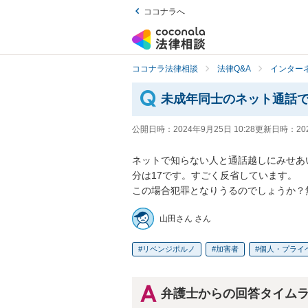
ココナラへ
ココナラ法律相談
法律Q&A
インター
未成年同士のネット通話
公開日時：
2024年9月25日 10:28
更新日時：
20
ネットで知らない人と通話越しにみせあ
分は17です。すごく反省しています。

この場合犯罪となりうるのでしょうか？
山田さん さん
リベンジポルノ
加害者
個人・プライ
弁護士からの回答タイム