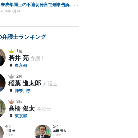
未成年同士の不適切発言で刑事告訴、逮捕の可能性は？
2026年7月14日
の弁護士ランキング
1
位
若井 亮
弁護士
東京都
2
位
稲葉 進太郎
弁護士
神奈川県
3
位
髙橋 俊太
弁護士
東京都
4
5
位
位
川添 圭
加藤 善大
弁護士
弁護士