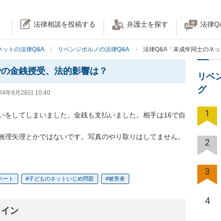
法律相談を投稿する
弁護士を探す
法律Q
ネットの法律Q&A
リベンジポルノの法律Q&A
法律Q&A「未成年同士のネ
での金銭授受、法的影響は？
リベ
グ
24年9月28日 10:40
1
いをしてしまいました。金銭も支払いました。相手は16で自
無理矢理とかではないです。写真のやり取りはしてません。
2
3
ベート
子どものネットいじめ問題
被害者
4
ライン