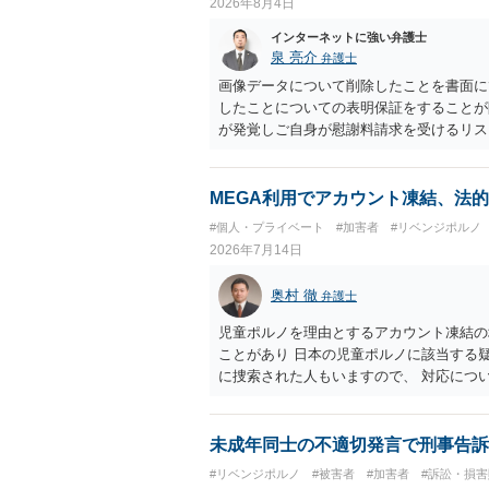
2026年8月4日
インターネットに強い弁護士
泉 亮介
弁護士
画像データについて削除したことを書面に
したことについての表明保証をすることが
が発覚しご自身が慰謝料請求を受けるリス
かと思われます。
MEGA利用でアカウント凍結、法
#個人・プライベート
#加害者
#リベンジポルノ
2026年7月14日
奥村 徹
弁護士
児童ポルノを理由とするアカウント凍結の
ことがあり 日本の児童ポルノに該当する
に捜索された人もいますので、 対応につ
未成年同士の不適切発言で刑事告訴
#リベンジポルノ
#被害者
#加害者
#訴訟・損