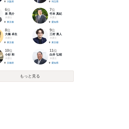
大阪府
埼玉県
6
7
位
位
泉 亮介
竹本 真紀
弁護士
弁護士
東京都
愛知県
8
9
位
位
大橋 卓生
三村 勇人
弁護士
弁護士
東京都
東京都
10
11
位
位
小杉 和
白井 弘昭
弁護士
弁護士
京都府
愛知県
もっと見る