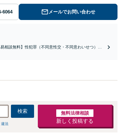
メールでお問い合わせ
簡易相談無料】性犯罪（不同意性交・不同意わいせつ）・
祉犯（児童ポルノ・児童買春・児童福祉法・青少年条
）・ネット犯罪（名誉毀損・わいせつ物・不正アクセス・
ベンジポルノ罪等）に非常に詳しい弁護士です
検索
無料法律相談
新しく投稿する
 違法