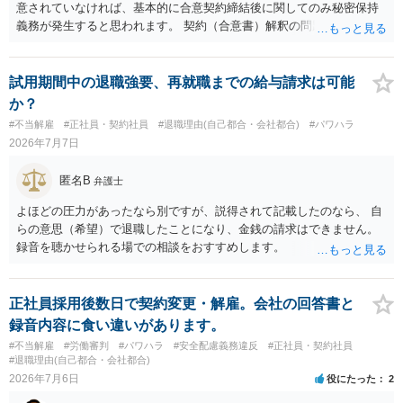
意されていなければ、基本的に合意契約締結後に関してのみ秘密保持
義務が発生すると思われます。 契約（合意書）解釈の問題ですので、
内容を精査されてみてください。 より詳細についてお聞きになりたい
場合、最寄りの法律事務所で相談されることを検討ください。
試用期間中の退職強要、再就職までの給与請求は可能
か？
#不当解雇
#正社員・契約社員
#退職理由(自己都合・会社都合)
#パワハラ
2026年7月7日
匿名B
弁護士
よほどの圧力があったなら別ですが、説得されて記載したのなら、 自
らの意思（希望）で退職したことになり、金銭の請求はできません。
録音を聴かせられる場での相談をおすすめします。
正社員採用後数日で契約変更・解雇。会社の回答書と
録音内容に食い違いがあります。
#不当解雇
#労働審判
#パワハラ
#安全配慮義務違反
#正社員・契約社員
#退職理由(自己都合・会社都合)
2026年7月6日
役にたった
2