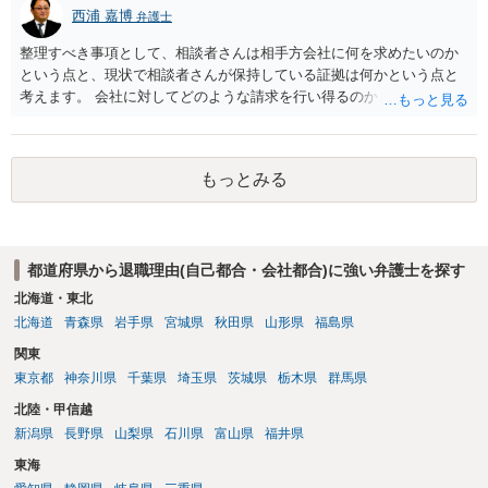
西浦 嘉博
弁護士
整理すべき事項として、相談者さんは相手方会社に何を求めたいのか
という点と、現状で相談者さんが保持している証拠は何かという点と
考えます。 会社に対してどのような請求を行い得るのか、また、どう
いった証拠を確保できているのかを精査・検討する為、最寄りの法律
事務所での相談を検討いただければと思われます。 上記、ご参考くだ
さい。
もっとみる
都道府県から退職理由(自己都合・会社都合)に強い弁護士を探す
北海道・東北
北海道
青森県
岩手県
宮城県
秋田県
山形県
福島県
関東
東京都
神奈川県
千葉県
埼玉県
茨城県
栃木県
群馬県
北陸・甲信越
新潟県
長野県
山梨県
石川県
富山県
福井県
東海