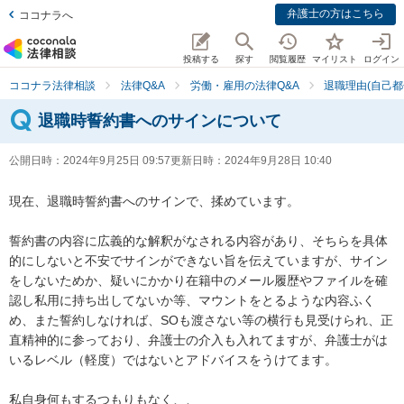
弁護士の方はこちら
ココナラへ
投稿する
探す
閲覧履歴
マイリスト
ログイン
ココナラ法律相談
法律Q&A
労働・雇用の法律Q&A
退職理由(自己都
退職時誓約書へのサインについて
公開日時：
2024年9月25日 09:57
更新日時：
2024年9月28日 10:40
現在、退職時誓約書へのサインで、揉めています。

誓約書の内容に広義的な解釈がなされる内容があり、そちらを具体
的にしないと不安でサインができない旨を伝えていますが、サイン
をしないためか、疑いにかかり在籍中のメール履歴やファイルを確
認し私用に持ち出してないか等、マウントをとるような内容ふく
め、また誓約しなければ、SOも渡さない等の横行も見受けられ、正
直精神的に参っており、弁護士の介入も入れてますが、弁護士がは
いるレベル（軽度）ではないとアドバイスをうけてます。

私自身何もするつもりもなく、、
