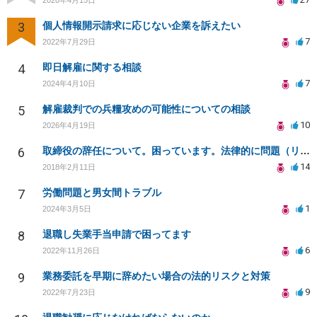
3
個人情報開示請求に応じない企業を訴えたい
7
2022年7月29日
4
即日解雇に関する相談
7
2024年4月10日
5
解雇裁判での兵糧攻めの可能性についての相談
10
2026年4月19日
6
取締役の辞任について。困っています。法律的に問題（リスク）がない辞任の仕方を教えてください。
14
2018年2月11日
7
労働問題と男女間トラブル
1
2024年3月5日
8
退職し失業手当申請で困ってます
6
2022年11月26日
9
業務委託を早期に辞めたい場合の法的リスクと対策
9
2022年7月23日