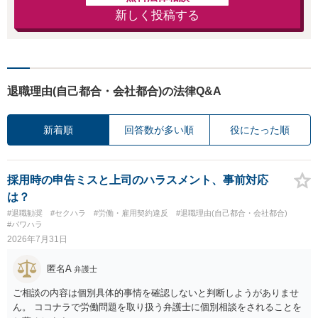
新しく投稿する
退職理由(自己都合・会社都合)の法律Q&A
新着順
回答数が多い順
役にたった順
採用時の申告ミスと上司のハラスメント、事前対応
は？
#退職勧奨
#セクハラ
#労働・雇用契約違反
#退職理由(自己都合・会社都合)
#パワハラ
2026年7月31日
匿名A
弁護士
ご相談の内容は個別具体的事情を確認しないと判断しようがありませ
ん。 ココナラで労働問題を取り扱う弁護士に個別相談をされることを