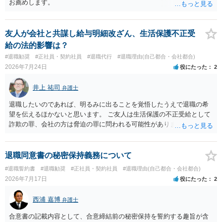
お薦めします。
友人が会社と共謀し給与明細改ざん、生活保護不正受
給の法的影響は？
#退職勧奨
#正社員・契約社員
#退職代行
#退職理由(自己都合・会社都合)
2026年7月24日
役にたった
2
井上 祐司
弁護士
退職したいのであれば、明るみに出ることを覚悟したうえで退職の希
望を伝えるほかないと思います。 ご友人は生活保護の不正受給として
詐欺の罪、会社の方は脅迫の罪に問われる可能性がありますが、感覚
としては後者は不問にされる場合が多いと思います。 逮捕されるかど
うかはケースバイケースです。
退職同意書の秘密保持義務について
#退職誓約書
#退職勧奨
#正社員・契約社員
#退職理由(自己都合・会社都合)
2026年7月17日
役にたった
2
西浦 嘉博
弁護士
合意書の記載内容として、合意締結前の秘密保持を誓約する趣旨が含