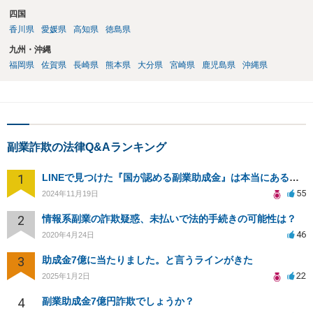
四国
香川県
愛媛県
高知県
徳島県
九州・沖縄
福岡県
佐賀県
長崎県
熊本県
大分県
宮崎県
鹿児島県
沖縄県
副業詐欺の法律Q&Aランキング
1
LINEで見つけた『国が認める副業助成金』は本当にあるのですか？今それで訴えられそうでどうすれば？
55
2024年11月19日
2
情報系副業の詐欺疑惑、未払いで法的手続きの可能性は？
46
2020年4月24日
3
助成金7億に当たりました。と言うラインがきた
22
2025年1月2日
4
副業助成金7億円詐欺でしょうか？