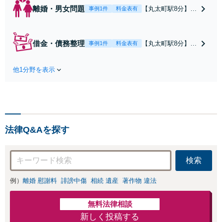
離婚・男女問題
【丸太町駅8分】調
事例1件
料金表有
停や条件交渉を有
利に進めるには、
法的な根拠に基づ
借金・債務整理
【丸太町駅8分】
事例1件
料金表有
く冷静な主張が重
【弁護士歴10年】
要です。財産分与
自己破産、任意整
／養育費など【弁
他1分野を表示
理、個人整理、時
護士歴10年】離婚
効の援用など。浪
後の生活を見据え
費・事業の失敗に
てアドバイスしま
よる借金も、相談
すので、お気軽に
者さまのご要望を
ご相談ください
踏まえ、解決策を
【初回相談３０分
法律Q&Aを探す
提示します【破産
無料】【電話相談
管財人就任経験
可】
有】【初回相談30
検索
分無料】
例）
離婚 慰謝料
誹謗中傷
相続 遺産
著作物 違法
無料法律相談
新しく投稿する