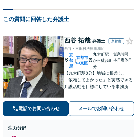
この質問に回答した弁護士
西谷 拓哉
弁護士
京都府
西谷・三田村法律事務所
丸太町駅
営業時間：
京
京都市
本日定休日
都
から徒歩8
|
中京区
府
分
【丸太町駅8分】地域に根差し、
「依頼してよかった」と実感できる
弁護活動を目標にしている事務所で
す【不動産・住まい】宅地建物取引
士の試験に合格、不動産分野の取扱
実績あり【相続・遺言】相談者さま
電話でお問い合わせ
メールでお問い合わせ
に寄り添い、円滑な相続を目指しま
す
注力分野