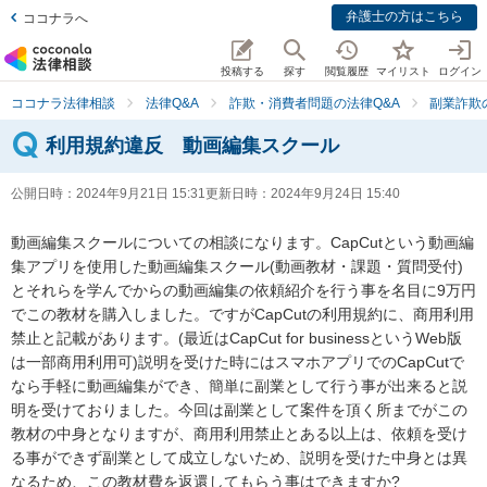
弁護士の方はこちら
ココナラへ
投稿する
探す
閲覧履歴
マイリスト
ログイン
ココナラ法律相談
法律Q&A
詐欺・消費者問題の法律Q&A
副業詐欺
利用規約違反 動画編集スクール
公開日時：
2024年9月21日 15:31
更新日時：
2024年9月24日 15:40
動画編集スクールについての相談になります。CapCutという動画編
集アプリを使用した動画編集スクール(動画教材・課題・質問受付)
とそれらを学んでからの動画編集の依頼紹介を行う事を名目に9万円
でこの教材を購入しました。ですがCapCutの利用規約に、商用利用
禁止と記載があります。(最近はCapCut for businessというWeb版
は一部商用利用可)説明を受けた時にはスマホアプリでのCapCutで
なら手軽に動画編集ができ、簡単に副業として行う事が出来ると説
明を受けておりました。今回は副業として案件を頂く所までがこの
教材の中身となりますが、商用利用禁止とある以上は、依頼を受け
る事ができず副業として成立しないため、説明を受けた中身とは異
なるため、この教材費を返還してもらう事はできますか?
