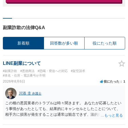
副業詐欺の法律Q&A
新着順
回答数が多い順
役にたった順
LINE副業について
#副業詐欺
#悪徳商法
#恐喝・脅迫への対応
#架空請求
#本名・住所・電話番号が不明
2026年8月6日
役にたった
1
川添 圭
弁護士
この種の悪質業者のトラブルは時々聞きます。 あなたが応募したとい
う事情があったとしても、結果的にキャンセルとしたことについて、
相手方に損害が発生することは通常は観念できず、法的措置を採って
も認められません。この種の言説は半ば脅しのようなものです。 ま
ず、最寄りの消費生活センターへ相談し、連絡を無視してよいかどう