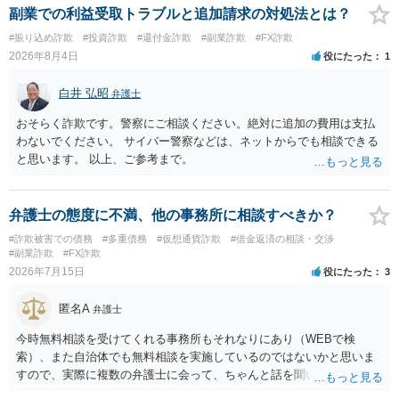
かのアドバイスを受けられることをお勧めします。しつこいようであ
副業での利益受取トラブルと追加請求の対処法とは？
れば、弁護士へ依頼して警告してもらうことも必要になるかもしれま
#振り込め詐欺
#投資詐欺
#還付金詐欺
#副業詐欺
#FX詐欺
せん。
2026年8月4日
役にたった
1
白井 弘昭
弁護士
おそらく詐欺です。警察にご相談ください。絶対に追加の費用は支払
わないでください。 サイバー警察などは、ネットからでも相談できる
と思います。 以上、ご参考まで。
弁護士の態度に不満、他の事務所に相談すべきか？
#詐欺被害での債務
#多重債務
#仮想通貨詐欺
#借金返済の相談・交渉
#副業詐欺
#FX詐欺
2026年7月15日
役にたった
3
匿名A
弁護士
今時無料相談を受けてくれる事務所もそれなりにあり（WEBで検
索）、また自治体でも無料相談を実施しているのではないかと思いま
すので、実際に複数の弁護士に会って、ちゃんと話を聞いてくれる
方、高圧的ではない方に相談した方が良いでしょう。その弁護士の方