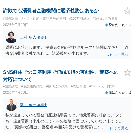
はそもそも事案を把握できていないようですので、御相談の案件につ
いては弁護士として能力不足なのかもしれません。相手にしない方が
詐欺でも消費者金融機関に返済義務はあるか
良いと思います。ただ、仮想通貨詐欺の被害回復は現実的には難しい
#副業詐欺
#本名・住所・電話番号が不明
#200万円以上
#詐欺の法的措置
かもしれません。
2026年7月10日
役にたった
1
三村 勇人
弁護士
質問にお答えします。 消費者金融が詐欺グループと無関係であり、 適
法な消費者金融であれば、返済義務が生じます。
SNS経由での口座利用で犯罪加担の可能性、警察への
対応について
#副業詐欺
#仮想通貨詐欺
#振り込め詐欺
#悪徳商法
#10〜50万円未満
2026年7月10日
役にたった
2
瀬戸 伸一
弁護士
私が担当している預金口座凍結事案では、地元警察に相談にいって
も、担当警察（東京のほう）への連絡は密にいっていないようでし
た。 実際の処理は、警察署や相談を受けた警察官によってだいぶ変わ
ると思われます。 不安があれば、費用はかかりますが、警察対応につ