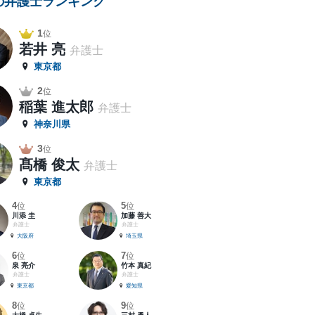
の弁護士ランキング
1
位
若井 亮
弁護士
東京都
2
位
稲葉 進太郎
弁護士
神奈川県
3
位
髙橋 俊太
弁護士
東京都
4
5
位
位
川添 圭
加藤 善大
弁護士
弁護士
大阪府
埼玉県
6
7
位
位
泉 亮介
竹本 真紀
弁護士
弁護士
東京都
愛知県
8
9
位
位