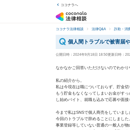
ココナラへ
ココナラ法律相談
法律Q&A
詐欺・消
個人間トラブルで被害届
公開日時：
2024年9月18日 18:50
更新日時：
20
なかなかご回答いただけないのでわかり
私の紹介から。

私は今現在は職についておらず、貯金切
もう貯金もなくなってしまいお金がすっ
し始めバイト、就職も込みで応募や面接を
今まで私はSNSで個人商売をしていました
今回のトラブルで辞めることにしました。
事業登録等していない普通の一般人が物