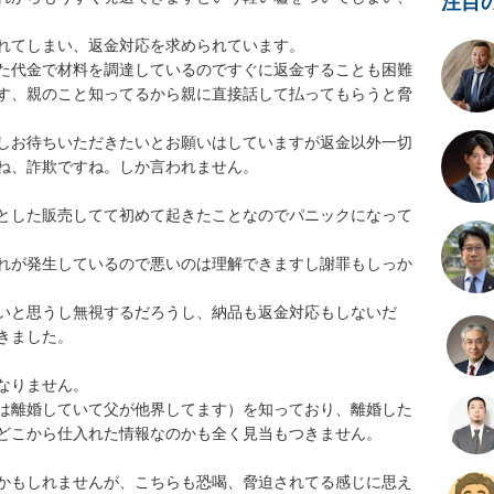
注目
れてしまい、返金対応を求められています。

た代金で材料を調達しているのですぐに返金することも困難
す、親のこと知ってるから親に直接話して払ってもらうと脅
しお待ちいただきたいとお願いはしていますが返金以外一切
ね、詐欺ですね。しか言われません。

とした販売してて初めて起きたことなのでパニックになって
れが発生しているので悪いのは理解できますし謝罪もしっか
いと思うし無視するだろうし、納品も返金対応もしないだ
ました。

りません。

は離婚していて父が他界してます）を知っており、離婚した
どこから仕入れた情報なのかも全く見当もつきません。

かもしれませんが、こちらも恐喝、脅迫されてる感じに思え