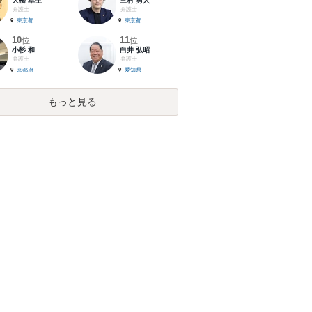
大橋 卓生
三村 勇人
弁護士
弁護士
東京都
東京都
10
11
位
位
小杉 和
白井 弘昭
弁護士
弁護士
京都府
愛知県
もっと見る