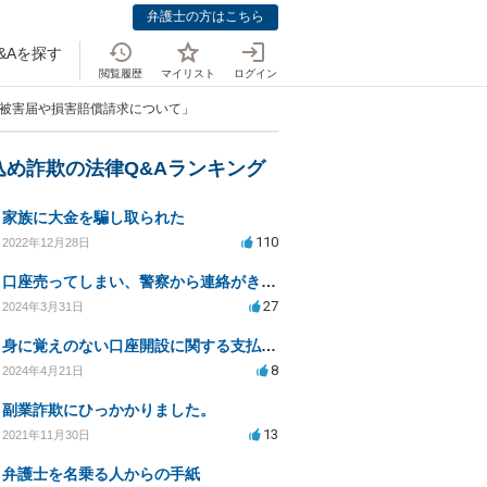
弁護士の方はこちら
&Aを探す
閲覧履歴
マイリスト
ログイン
で被害届や損害賠償請求について」
込め詐欺の法律Q&Aランキング
家族に大金を騙し取られた
110
2022年12月28日
口座売ってしまい、警察から連絡がきました。
27
2024年3月31日
身に覚えのない口座開設に関する支払い義務について
8
2024年4月21日
副業詐欺にひっかかりました。
13
2021年11月30日
弁護士を名乗る人からの手紙