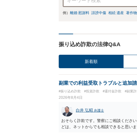
例）
離婚 慰謝料
誹謗中傷
相続 遺産
著作物
振り込め詐欺の法律Q&A
新着順
副業での利益受取トラブルと追加請
#振り込め詐欺
#投資詐欺
#還付金詐欺
#副業詐
2026年8月4日
白井 弘昭
弁護士
おそらく詐欺です。警察にご相談ください
どは、ネットからでも相談できると思いま