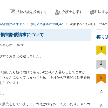
法律相談を投稿する
弁護士を探す
法律Q
費者問題の法律Q&A
振り込め詐欺の法律Q&A
法律Q&A「個人間トラブル
や損害賠償請求について
振り
24年9月20日 02:31
1
やすくおまとめ致しました。

2
り崩したり親に助けてもらいながら1人暮らししてますが、
3
からかんになってしまったため、今月から本格的に仕事を探
しています。

4
。



の販売をしていまして、例えば物を作って売ったり。メルカ
5