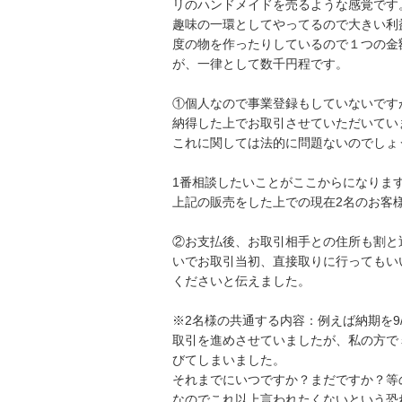
リのハンドメイドを売るような感覚です。
趣味の一環としてやってるので大きい利益
度の物を作ったりしているので１つの金額
が、一律として数千円程です。

①個人なので事業登録もしていないです
納得した上でお取引させていただいていま
これに関しては法的に問題ないのでしょう
1番相談したいことがここからになります
上記の販売をした上での現在2名のお客様
②お支払後、お取引相手との住所も割と
いでお取引当初、直接取りに行ってもい
くださいと伝えました。

※2名様の共通する内容：例えば納期を9
取引を進めさせていましたが、私の方で
びてしまいました。

それまでにいつですか？まだですか？等
なのでこれ以上言われたくないという恐