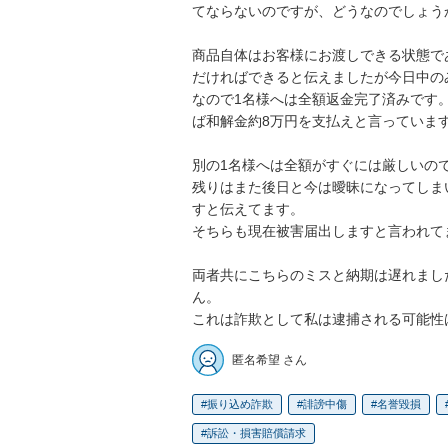
てならないのですが、どうなのでしょうか
商品自体はお客様にお渡しできる状態で
だければできると伝えましたが今日中の
なので1名様へは全額返金完了済みです
ば和解金約8万円を支払えと言っています
別の1名様へは全額がすぐには厳しいので
残りはまた後日と今は曖昧になってしま
すと伝えてます。

そちらも現在被害届出しますと言われてま
両者共にこちらのミスと納期は遅れまし
ん。

これは詐欺として私は逮捕される可能性
匿名希望 さん
振り込め詐欺
誹謗中傷
名誉毀損
訴訟・損害賠償請求