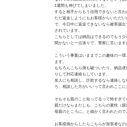
1週間も伸びてしまいました。

すると相手からもう信用できないと言わ
ただ返金しようにもお客様からいただい
で、今日中に返金できないなら被害届出
されています。

こちらとしては納品はできるのでもう少
聞かないと一点張りで、警察に言います
こういう事案はいままでこの趣味の一環
ます。

もちろんこちら側も嘘ついたり、納品遅
りして対応連絡もしています。

友人にも相談し、詐欺するなら連絡しな
ろ、相談した方がいいって言われここにき
そもそも親のこと知ってるって怖すぎてな
親だけならまだしも、こちらの素性（親
母親のところに。と細かく言われたので
お客様側からしたらこちらが加害者なの