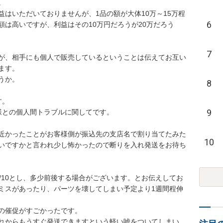


はいただいておりませんが、1品の額が大体10万～15万程
6
は高いですが、利益はその10万円だろうが20万だろう
7
が、相手にも個人で販売しているということは伝えてお互い
す。

か。

8
。

9
との個人間トラブルに関してです。

近かったことがお客様側が振込先の支店名で割り当てたみた
10
いですかと言われ少し怖かったので断りを入れ発送をお待ち
/10とし、多少前後する場合がございます。とお伝えしてお
ミスがあったり、パーツを壊してしまい予定より1週間程伸
の催促がすごかったです。

れからもうすぐ発送できますという軽い嘘をついてしまい、