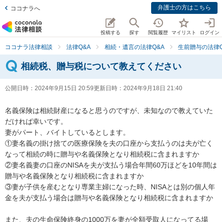
弁護士の方はこちら
ココナラへ
投稿する
探す
閲覧履歴
マイリスト
ログイン
ココナラ法律相談
法律Q&A
相続・遺言の法律Q&A
生前贈与の法律Q
相続税、贈与税について教えてください
公開日時：
2024年9月15日 20:59
更新日時：
2024年9月18日 21:40
名義保険は相続財産になると思うのですが、未知なので教えていた
だければ幸いです。

妻がパート、バイトしているとします。

①妻名義の掛け捨ての医療保険を夫の口座から支払うのは夫が亡く
なって相続の時に贈与や名義保険となり相続税に含まれますか

②妻名義妻の口座のNISAを夫が支払う場合年間60万ほどを10年間は
贈与や名義保険となり相続税に含まれますか

③妻が子供を産むとなり専業主婦になった時、NISAとは別の個人年
金を夫が支払う場合は贈与や名義保険となり相続税に含まれますか

また、夫の生命保険終身の1000万を妻が全額受取人になってる場