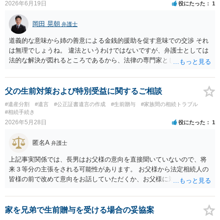
2026年6月19日
役にたった
1
岡田 晃朝
弁護士
道義的な意味から姉の善意による金銭的援助を促す意味での交渉 それ
は無理でしょうね。 違法というわけではないですが、弁護士としては
法的な解決が図れるところであるから、法律の専門家として介入する
ので。
父の生前対策および特別受益に関するご相談
#遺産分割
#遺言
#公正証書遺言の作成
#生前贈与
#家族間の相続トラブル
#相続手続き
2026年5月28日
役にたった
1
匿名A
弁護士
上記事実関係では、長男はお父様の意向を直接聞いていないので、将
来３等分の主張をされる可能性があります。 お父様から法定相続人の
皆様の前で改めて意向をお話していただくか、お父様に対し遺言を残
していただくように弁護士等に相談するようアドバイスする方法があ
ります。
家を兄弟で生前贈与を受ける場合の妥協案