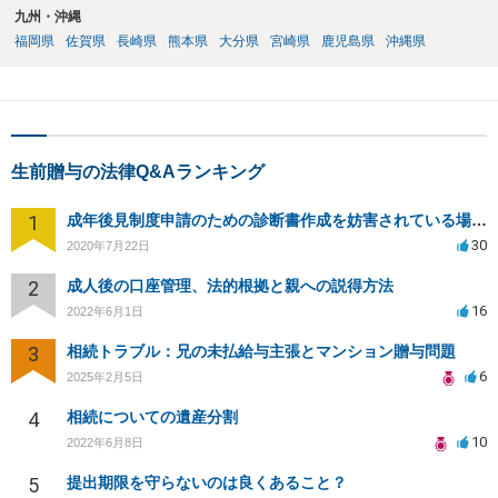
九州・沖縄
福岡県
佐賀県
長崎県
熊本県
大分県
宮崎県
鹿児島県
沖縄県
生前贈与の法律Q&Aランキング
1
成年後見制度申請のための診断書作成を妨害されている場合、法律家に対策を依頼できることはありますか？
30
2020年7月22日
2
成人後の口座管理、法的根拠と親への説得方法
16
2022年6月1日
3
相続トラブル：兄の未払給与主張とマンション贈与問題
6
2025年2月5日
4
相続についての遺産分割
10
2022年6月8日
5
提出期限を守らないのは良くあること？