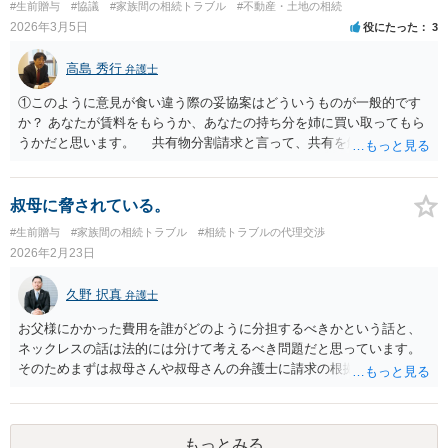
#生前贈与
#協議
#家族間の相続トラブル
#不動産・土地の相続
2026年3月5日
役にたった
3
高島 秀行
弁護士
①このように意見が食い違う際の妥協案はどういうものが一般的です
か？ あなたが賃料をもらうか、あなたの持ち分を姉に買い取ってもら
うかだと思います。 共有物分割請求と言って、共有を解消する場合
売って代金を分けるか、 あなたの持ち分を買い取るよう請求するこ
とができます。 ただし、共有で贈与を受けるときに、相手が使用す
ることを認めると そのような共有物分割請求ができるのかが問題と
叔母に脅されている。
なってしまいます。 ②仮に姉がこの家で事業を始めた場合、私に一定
#生前贈与
#家族間の相続トラブル
#相続トラブルの代理交渉
の賃貸料を払うのが一般的でしょうか？ 姉だけ使用することを認
2026年2月23日
めるのであれば賃料をもらったらよいと思います。 ③家や土地を共有
名義にするとトラブルが多いと聞きますが、家を兄弟姉妹で相続・贈
久野 択真
弁護士
与を受ける場合みなさんどうしているのでしょうか。 共有で贈与
を受けるということは少なく、相続で共有となった場合は遺産分割の
お父様にかかった費用を誰がどのように分担するべきかという話と、
際に なるべく共有にしないで、代償金をもらうか、売って代金を分
ネックレスの話は法的には分けて考えるべき問題だと思っています。
ける方法にする。 やむなく共有になってしまった場合は共有物分割
そのためまずは叔母さんや叔母さんの弁護士に請求の根拠を尋ねてみ
請求で共有状態を解消するのが一般的です。 最初から、共有で相
た方が良いと思います。 なお、今後も叔母さんが引かないような場合
手が使用することを前提に贈与を受けると 共有物分割請求ができる
には、ご相談者様の方でも弁護士に具体的に相談してみるのも良いと
かどうか微妙になってしまうので、賃料をもらうくらいしか 解決方
思います。 以上ご参考までに。
法が亡くなってしまう可能性があります。 弁護士に面談で詳しい
もっとみる