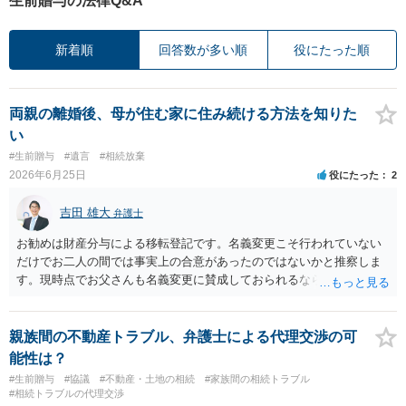
生前贈与の法律Q&A
新着順
回答数が多い順
役にたった順
両親の離婚後、母が住む家に住み続ける方法を知りた
い
#生前贈与
#遺言
#相続放棄
2026年6月25日
役にたった
2
吉田 雄大
弁護士
お勧めは財産分与による移転登記です。名義変更こそ行われていない
だけでお二人の間では事実上の合意があったのではないかと推察しま
す。現時点でお父さんも名義変更に賛成しておられるなら尚更です。
公正証書遺言の場合には贈与扱いになる筈で、納税額を考えてもより
すぐれた方法と思います。
親族間の不動産トラブル、弁護士による代理交渉の可
能性は？
#生前贈与
#協議
#不動産・土地の相続
#家族間の相続トラブル
#相続トラブルの代理交渉