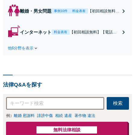
離婚・男女問題
【初回相談無料】
事例10件
料金表有
【電話相談可】
【即日介入可】
【夜間対応可】
インターネット
【初回相談無料】【電話相
料金表有
【池袋・東池袋2
談可】【夜間対応可】【池
駅利用可】風俗・
袋・東池袋2駅利用可】爆サ
出会い系・ホス
他6分野を表示
イ・5ch・ホスラブ等の掲示
ト・不倫・ストー
板やネット上の悪口、誹謗
カー・DV・離婚
中傷の削除等、拡散防止に
等、男女が絡むあ
向けてスピード最優先で対
らゆるトラブルを
応します！即日対応可能。
解決へ！どんな相
まずはご連絡ください。
手であっても毅然
法律Q&Aを探す
と対応します。お
まかせください。
検索
例）
離婚 慰謝料
誹謗中傷
相続 遺産
著作物 違法
無料法律相談