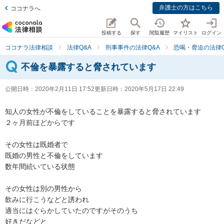
弁護士の方はこちら
ココナラへ
投稿する
探す
閲覧履歴
マイリスト
ログイン
ココナラ法律相談
法律Q&A
刑事事件の法律Q&A
恐喝・脅迫の法律Q
不倫を暴露すると脅されています
公開日時：
2020年2月11日 17:52
更新日時：
2020年5月17日 22:49
知人の女性が不倫をしていることを暴露すると脅されています

２ヶ月前ほどからです

その女性は既婚者で

既婚の男性と不倫をしています

数年間続いている状態

その女性は別の男性から

飲みに行こうなどと誘われ

適当にはぐらかしていたのですがそのうち

好きだなどと
