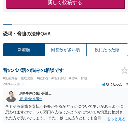
新しく投稿する
恐喝・脅迫の法律Q&A
新着順
回答数が多い順
役にたった順
昔のパパ活の悩みの相談です
#児童買春・援助交際
#被害者
#特殊詐欺
#恐喝・脅迫
2026年7月12日
役にたった
2
刑事事件に強い弁護士
泉 亮介
弁護士
そもそも金銭を支払う必要があるかどうかについて争いがあるように
思われますので，５０万円を支払うかどうかについても慎重に検討さ
れた方が良いでしょう。 また，仮に支払うとしても合意書を交わし，
清算条項等を入れた上で，相手との関係をしっかりと断てるように書
面を作成したうえで支払いをする必要があるでしょう。 一度弁護士に