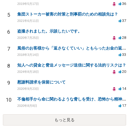
36
2019年5月17日
5
集団ストーカー被害の対策と刑事罰のための相談先は？
37
2021年6月11日
6
盗撮されました。示談したいです。
28
2020年7月25日
7
風俗のお客様から「返さなくていい」ともらったお金の返済を強要されています
33
2018年3月14日
8
知人への貸金と脅迫メッセージ送信に関する法的リスクは？
20
2024年8月18日
9
慰謝料請求を保留について
14
2020年9月23日
10
不倫相手から命に関わるような脅しを受け、恐怖から精神的にまいっています。
17
2020年8月8日
もっと見る