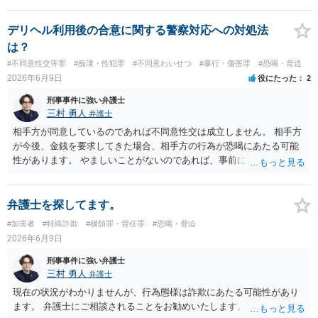
（双方の主張ともに取り合わない）でしょう。 返済がなされないので
あれば訴訟や支払督促など法的措置を取るべきというのが法律相談と
デリヘル利用後の合意に関する警察対応への対処法
しての模範解答となります。「親に言う」という行為が犯罪に該当し
は？
ないとしても、本件のように余計なトラブルを招き、相手が反発して
#不同意性交等罪
#痴漢・性犯罪
#不同意わいせつ
#暴行・傷害罪
#恐喝・脅迫
任意の返済が期待できなくなり、事情によっては不法行為を主張され
2026年6月9日
役にたった
2
て事実上相殺（減額）となってしまうリスクもあり、何の得にもなり
ません。
刑事事件に強い弁護士
三村 勇人
弁護士
相手方が同意しているのであれば不同意性交は成立しません。 相手方
が今後、金銭を要求してきた場合、相手方の行為が恐喝にあたる可能
性があります。 やましいことがないのであれば、事前に警察に相談す
るのも良いかと思われます。
弁護士を探してます。
#加害者
#特殊詐欺
#横領罪・背任罪
#恐喝・脅迫
2026年6月9日
刑事事件に強い弁護士
三村 勇人
弁護士
現在の状況がわかりませんが、行為態様は詐欺にあたる可能性があり
ます。 弁護士にご相談されることをお勧めいたします。