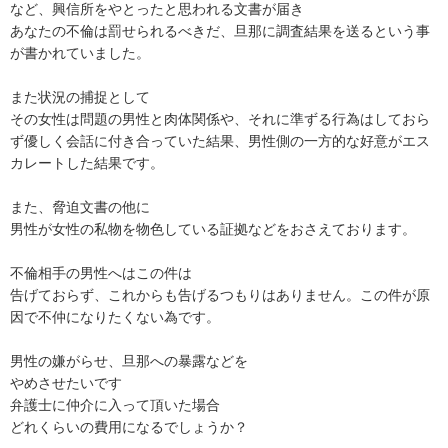
など、興信所をやとったと思われる文書が届き

あなたの不倫は罰せられるべきだ、旦那に調査結果を送るという事
が書かれていました。

また状況の捕捉として

その女性は問題の男性と肉体関係や、それに準ずる行為はしておら
ず優しく会話に付き合っていた結果、男性側の一方的な好意がエス
カレートした結果です。

また、脅迫文書の他に

男性が女性の私物を物色している証拠などをおさえております。

不倫相手の男性へはこの件は

告げておらず、これからも告げるつもりはありません。この件が原
因で不仲になりたくない為です。

男性の嫌がらせ、旦那への暴露などを

やめさせたいです

弁護士に仲介に入って頂いた場合

どれくらいの費用になるでしょうか？
