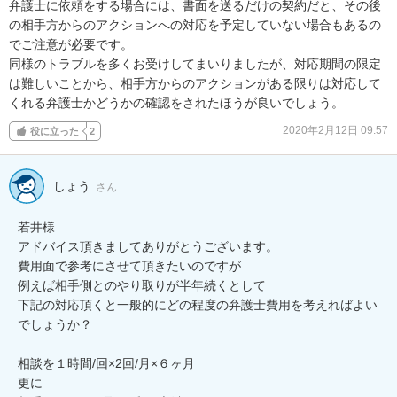
弁護士に依頼をする場合には、書面を送るだけの契約だと、その後
の相手方からのアクションへの対応を予定していない場合もあるの
でご注意が必要です。

同様のトラブルを多くお受けしてまいりましたが、対応期間の限定
は難しいことから、相手方からのアクションがある限りは対応して
くれる弁護士かどうかの確認をされたほうが良いでしょう。
2020年2月12日 09:57
役に立った
2
しょう
さん
若井様

アドバイス頂きましてありがとうございます。

費用面で参考にさせて頂きたいのですが

例えば相手側とのやり取りが半年続くとして

下記の対応頂くと一般的にどの程度の弁護士費用を考えればよい
でしょうか？

相談を１時間/回×2回/月×６ヶ月

更に
