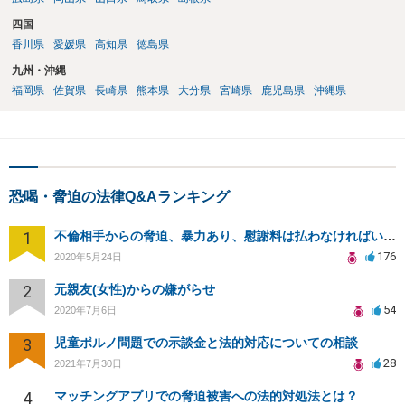
四国
香川県
愛媛県
高知県
徳島県
九州・沖縄
福岡県
佐賀県
長崎県
熊本県
大分県
宮崎県
鹿児島県
沖縄県
恐喝・脅迫の法律Q&Aランキング
1
不倫相手からの脅迫、暴力あり、慰謝料は払わなければいけませんか
176
2020年5月24日
2
元親友(女性)からの嫌がらせ
54
2020年7月6日
3
児童ポルノ問題での示談金と法的対応についての相談
28
2021年7月30日
4
マッチングアプリでの脅迫被害への法的対処法とは？