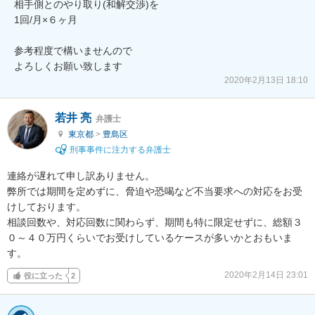
相手側とのやり取り(和解交渉)を

1回/月×６ヶ月

参考程度で構いませんので

よろしくお願い致します
2020年2月13日 18:10
若井 亮
弁護士
東京都
>
豊島区
刑事事件に注力する弁護士
連絡が遅れて申し訳ありません。

弊所では期間を定めずに、脅迫や恐喝など不当要求への対応をお受
けしております。

相談回数や、対応回数に関わらず、期間も特に限定せずに、総額３
０～４０万円くらいでお受けしているケースが多いかとおもいま
す。
2020年2月14日 23:01
役に立った
2