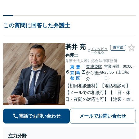
この質問に回答した弁護士
若井 亮
東京都
インタビュ
ーを見る
弁護士
弁護士法人若井綜合法律事務所
東池袋駅
営業時間：00:00~
東
豊
23:55（土日祝
京
島
から徒歩5
|
都
区
日）
分
【初回相談無料】【電話相談可】
【メールでの相談可】【土日・休
日・夜間の対応も可】【池袋・東池
袋2駅利用可】風俗トラブル・男女
トラブル・刑事事件を中心に「個
電話でお問い合わせ
メールでお問い合わせ
人」の方からのご相談・ご依頼を幅
広くお受けしております。お気軽に
お問い合わせください。
注力分野