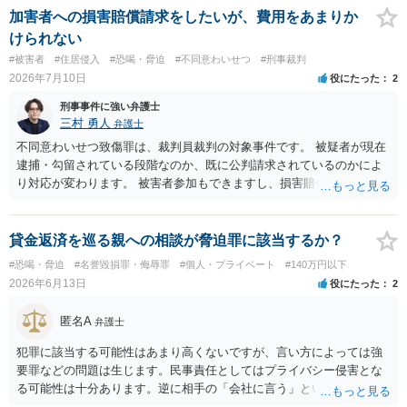
相談をされた方が良いかと思われます。
加害者への損害賠償請求をしたいが、費用をあまりか
けられない
#被害者
#住居侵入
#恐喝・脅迫
#不同意わいせつ
#刑事裁判
2026年7月10日
役にたった
2
刑事事件に強い弁護士
三村 勇人
弁護士
不同意わいせつ致傷罪は、裁判員裁判の対象事件です。 被疑者が現在
逮捕・勾留されている段階なのか、既に公判請求されているのかによ
り対応が変わります。 被害者参加もできますし、損害賠償命令制度も
刑事和解も活用できます。 私なら、被告人本人だけでなく、親族等の
第三者を保証人とする内容で債務名義を取得できるの、まずは刑事和
解を検討します。 弁護士に依頼せず、ご自身で手続きを進めることは
貸金返済を巡る親への相談が脅迫罪に該当するか？
できますが、経験上うまくいった例をみたことがありません。 弁護士
#恐喝・脅迫
#名誉毀損罪・侮辱罪
#個人・プライベート
#140万円以下
へご相談されることをお勧めはいたします。 ※余談ですが、被害者通
2026年6月13日
役にたった
2
知を依頼すると現在の検察庁での捜査進行や公判期日を知ることがで
きますので、送致後であれば検察庁に電話してみてください。
匿名A
弁護士
犯罪に該当する可能性はあまり高くないですが、言い方によっては強
要罪などの問題は生じます。民事責任としてはプライバシー侵害とな
る可能性は十分あります。逆に相手の「会社に言う」という発言は脅
迫の可能性はあります。ただ、この種のトラブルでは警察は動かない