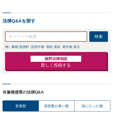
談無料】【電話・オンライ
権・面会交流に実
ン相談対応】「スピード対
績あり」子の引渡
応・納得できる解決を」
し・認知・親子関
「刑事裁判のニーズにも対
係不存在確認など
法律Q&Aを探す
応」【休日・夜間相談可】
もご相談下さい
【子連れ相談可】
検索
例）
離婚 慰謝料
誹謗中傷
相続 遺産
著作物 違法
無料法律相談
新しく投稿する
肖像権侵害の法律Q&A
新着順
回答数が多い順
役にたった順