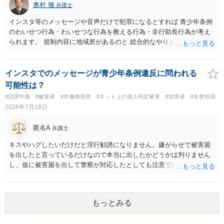
奥村 徹
弁護士
等は別として、一般的なレイアウトや配色、依頼者から提供された素
材を希望に沿って配置した部分には、通常、著作物性は認められにく
インスタ等のメッセージや音声だけで犯罪になるとすれば 青少年条例
いと考えられます。仮に具体的な画面構成の一部に創作性が認められ
のわいせつ行為・わいせつな行為を教える行為・非行助長行為が考え
ても、その権利は当該部分に限られ、ご相談者の写真や文章等を制作
られます。 規制内容に地域差があるのと 総合的なやりとりの内容で判
実績として掲載する権限まで当然に生じるものではありません。 もっ
断されるので、 最寄りの弁護士に直接相談されるのがいいと思いま
とも、契約書がなくても、見積書、メール、利用規約等に実績掲載へ
す。
の同意があれば別です。また、単に制作を担当した事実を記載した
インスタでのメッセージが青少年条例違反に問われる
り、公開中のサイトへリンクしたりする行為まで当然に禁止できると
可能性は？
は限りません。 人物写真については、通常のSNSへの無断掲載と同
#誹謗中傷
#被害者
#肖像権侵害
#ネット上の個人特定被害
#加害者
#名誉毀損
様、掲載目的、態様、必要性、本人の特定可能性等から判断されま
2026年7月18日
す。営業目的であり、本人も掲載を拒否していることは、違法性を認
める方向の事情となりますが、自動的に肖像権侵害となるわけではあ
匿名A
りません。 まず、見積書、メール、チャット、デザイナーの利用規約
弁護士
を確認したうえで、「提供素材及びこれを含む画面の複製・SNS掲載
キスやハグしたいだけだと淫行勧誘になりません。嫌がらせで被害届
を許諾しない」と書面で明確に通知することをお勧めします。すでに
を出したと言っているだけなので本当に出したかどうかは判りません
掲載された場合は、URL、掲載日時、画面を保存してから削除を求め
し、仮に被害届を出して警察が対応したとしても注意で終わるような
てください。
話です。放置しておいて下さい。 念のため、過去のやり取りはとって
おくように。
もっとみる