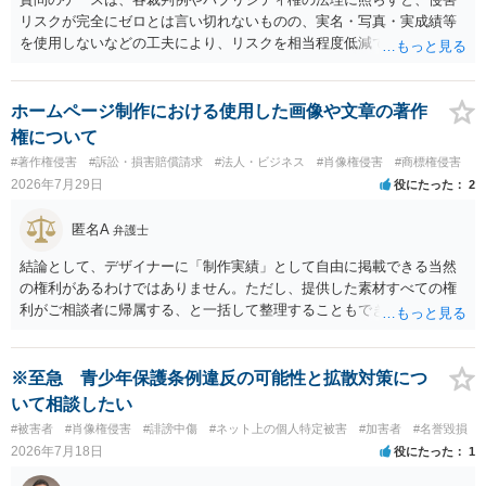
リスクが完全にゼロとは言い切れないものの、実名・写真・実成績等
を使用しないなどの工夫により、リスクを相当程度低減できる設計に
なっているかと思います。 ただし、「野球ファンであれば元の選手を
推測できる」という点は、裁判で争われた場合に「専ら顧客吸引力の
利用を目的とする」と判断される余地を残すため、一定の注意が必要
ホームページ制作における使用した画像や文章の著作
です。 また、広告収益の有無は、侵害判断に一定の影響を与える可能
権について
性がありますが、決定的要因ではありません。 パブリシティ権侵害の
#著作権侵害
#訴訟・損害賠償請求
#法人・ビジネス
#肖像権侵害
#商標権侵害
成否は、主に「専ら顧客吸引力の利用を目的とするか」という点で判
2026年7月29日
役にたった
2
断されます。広告収益があることは「商業的目的」を強く示す要素で
すが、それだけで直ちに侵害となるわけではありません。完全無償・
匿名A
弁護士
非営利であれば「表現の自由」「創作物」としての側面が強く評価さ
れる可能性があります。一方、広告収益がある場合は「商業利用」と
結論として、デザイナーに「制作実績」として自由に掲載できる当然
しての色彩が強まり、リスクが高まる可能性があります。 公開前に変
の権利があるわけではありません。ただし、提供した素材すべての権
更・確認しておく事項については、公開の場でアドバイスするにも限
利がご相談者に帰属する、と一括して整理することもできません。 ご
界があるかと思うので、資料等を持参の上、弁護士に相談されること
自身が撮影・執筆した写真や文章は、創作性があれば原則としてご自
も一つかと存じます。
身が著作権者です。 他方、ブランド名、文字主体のロゴ、商品情報、
短いキャッチコピー、販売コンセプトなどは、通常、著作物には当た
※至急 青少年保護条例違反の可能性と拡散対策につ
りません。ただし、ロゴに独自の図形やイラスト等が含まれる場合に
いて相談したい
は、その表現部分が著作物となる可能性があります。 また、人物写真
#被害者
#肖像権侵害
#誹謗中傷
#ネット上の個人特定被害
#加害者
#名誉毀損
の著作権は撮影者に、肖像に関する権利は被写体本人に帰属します
2026年7月18日
役にたった
1
（著作権法2条・17条）。 ウェブサイト全体に当然に著作権が生じる
わけではありません。デザイナーが独自に制作したイラストやバナー