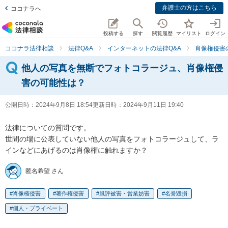
弁護士の方はこちら
ココナラへ
投稿する
探す
閲覧履歴
マイリスト
ログイン
ココナラ法律相談
法律Q&A
インターネットの法律Q&A
肖像権侵害
他人の写真を無断でフォトコラージュ、肖像権侵
害の可能性は？
公開日時：
2024年9月8日 18:54
更新日時：
2024年9月11日 19:40
法律についての質問です。

世間の場に公表していない他人の写真をフォトコラージュして、ラ
インなどにあげるのは肖像権に触れますか？
匿名希望 さん
肖像権侵害
著作権侵害
風評被害・営業妨害
名誉毀損
個人・プライベート