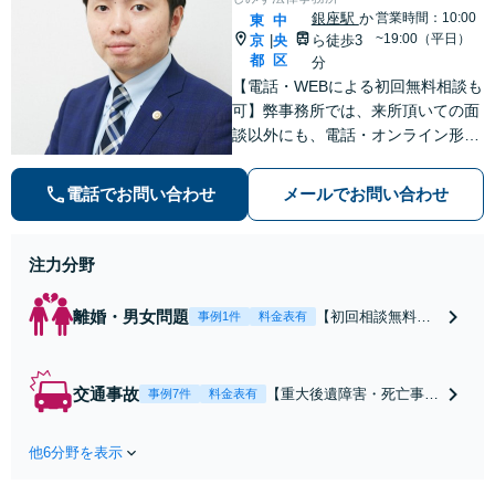
銀座駅
か
営業時間：10:00
東
中
~19:00（平日）
京
央
ら徒歩3
|
都
区
分
【電話・WEBによる初回無料相談も
可】弊事務所では、来所頂いての面
談以外にも、電話・オンライン形式
での初回無料相談も実施中。すぐに
弁護士にご相談頂くことで、今のご
電話でお問い合わせ
メールでお問い合わせ
不安が和らぐとともに、問題解決の
ために前に進むことができます。
注力分野
離婚・男女問題
【初回相談無料】
事例1件
料金表有
【電話・オンライ
ン相談対応】あな
たにとって有利な
交通事故
【重大後遺障害・死亡事案
事例7件
料金表有
条件で離婚ができ
などの実績多数】「被害者
るよう、経験豊富
救済を第一に」一日でも早
な弁護士が多角的
他6分野を表示
く日常を取り戻せるよう、
な視点でアドバイ
私が力になります【初回相
ス「親権・監護