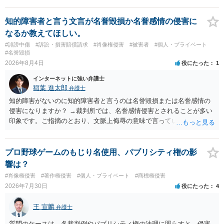
知的障害者と言う文言が名誉毀損か名誉感情の侵害に
なるか教えてほしい。
#誹謗中傷
#訴訟・損害賠償請求
#肖像権侵害
#被害者
#個人・プライベート
#名誉毀損
2026年8月4日
役にたった
1
インターネットに強い弁護士
稲葉 進太郎
弁護士
知的障害がないのに知的障害者と言うのは名誉毀損または名誉感情の
侵害になりますか？ →裁判所では、名誉感情侵害とされることが多い
印象です。ご指摘のとおり、文脈上侮辱の意味で言っている点も加味
されていると思います。
プロ野球ゲームのもじり名使用、パブリシティ権の影
響は？
#肖像権侵害
#著作権侵害
#個人・プライベート
#商標権侵害
2026年7月30日
役にたった
4
王 宣麟
弁護士
質問のケースは、各裁判例やパブリシティ権の法理に照らすと、侵害