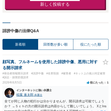
新しく投稿する
誹謗中傷の法律Q&A
新着順
回答数が多い順
役にたった順
顔写真、フルネームを使用した誹謗中傷、悪用に対す
る開示請求
#発信者情報開示請求
#誹謗中傷
#名誉毀損
#被害者
#ネット上の個人特定被害
#訴訟・損害賠償請求
2026年8月5日
役にたった
1
インターネットに強い弁護士
稲葉 進太郎
弁護士
全てが同じ人物の犯行かは分かりませんが、開示請求は可能でしょう
か？ →５ｃｈの方の開示請求は内容からして難しいでしょう。 XとIns