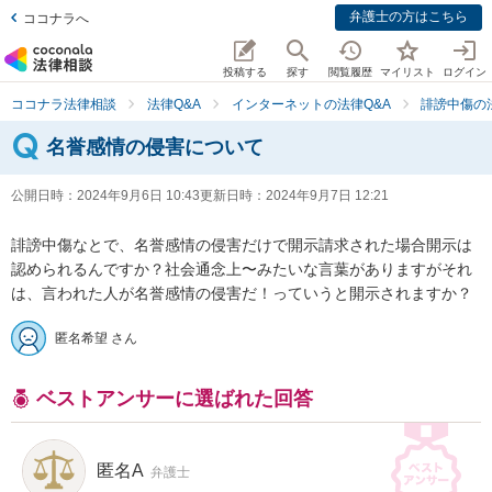
弁護士の方はこちら
ココナラへ
投稿する
探す
閲覧履歴
マイリスト
ログイン
ココナラ法律相談
法律Q&A
インターネットの法律Q&A
誹謗中傷の
名誉感情の侵害について
公開日時：
2024年9月6日 10:43
更新日時：
2024年9月7日 12:21
誹謗中傷なとで、名誉感情の侵害だけで開示請求された場合開示は
認められるんですか？社会通念上〜みたいな言葉がありますがそれ
は、言われた人が名誉感情の侵害だ！っていうと開示されますか？
匿名希望 さん
ベストアンサーに選ばれた回答
匿名A
弁護士