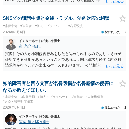
tagramの方は内容からして開示請求ができる可能性が高いでしょう。
ただ、アカウントが削除されていると開示請求は失敗する可能性が高
いでしょう。７月中にアカウントが削除されている場合、今から進め
ても失敗する可能性が高いように思われます。 相手を特定できた場
SNSでの誹謗中傷と金銭トラブル、法的対応の相談
合、相手に全ての弁護士費用を負担させることは可能でしょうか？ →
#誹謗中傷
#被害者
#個人・プライベート
#名誉毀損
訴訟外の交渉で相手方が認めれば負担させることができるでしょう。
2026年8月4日
役にたった
2
訴訟で判決となった場合は、実際の弁護士費用が認められる場合と認
められない場合があり何ともいえないところでしょう。
インターネットに強い弁護士
泉 亮介
弁護士
実際にその人が権利侵害行為をしたと認められるものであり，それが
証明できる証拠があるということであれば，開示請求を経ずに慰謝料
請求等を行うことが出来るケースもあります。 公開相談の場では回答
は難しいかと思われますので，お手持ちの証拠資料を持参の上弁護士
に個別に相談されると良いでしょう。
知的障害者と言う文言が名誉毀損か名誉感情の侵害に
なるか教えてほしい。
#誹謗中傷
#名誉毀損
#個人・プライベート
#被害者
#肖像権侵害
#訴訟・損害賠償請求
2026年8月4日
役にたった
1
インターネットに強い弁護士
稲葉 進太郎
弁護士