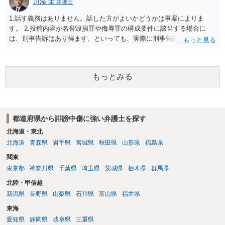
川添 圭
弁護士
1.話す義務はありません。話した方がよいかどうかは事案によりま
す。 2.投稿内容が名誉毀損罪や侮辱罪の構成要件に該当する場合に
は、刑事告訴はあり得ます。といっても、実際に刑事告訴に動くかど
うかは事案によります。 3.これも事案によりますが、半年から1年程度
です。Googleは電話番号の開示請求もできることが多いので、少しで
も特定可能になるよう、複数ルートで開示請求が行われることが多い
もっとみる
です。さらにいえば、利用者からの口コミ投稿の場合、開示請求者は
ある程度対象者を特定できている（ただし証拠による裏付けか必要な
ので発信者情報開示請求をする）というケースが比較的多いと思われ
ます。
都道府県から誹謗中傷に強い弁護士を探す
北海道・東北
北海道
青森県
岩手県
宮城県
秋田県
山形県
福島県
関東
東京都
神奈川県
千葉県
埼玉県
茨城県
栃木県
群馬県
北陸・甲信越
新潟県
長野県
山梨県
石川県
富山県
福井県
東海
愛知県
静岡県
岐阜県
三重県