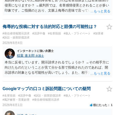
知的障害がないのに知的障害者と言うのは名誉毀損または名誉感情の
侵害になりますか？ →裁判所では、名誉感情侵害とされることが多い
印象です。ご指摘のとおり、文脈上侮辱の意味で言っている点も加味
されていると思います。
侮辱的な投稿に対する法的対応と賠償の可能性は？
#発信者情報開示請求
#誹謗中傷
#名誉毀損
#個人・プライベート
#加害者
#訴訟・損害賠償請求
2026年8月4日
インターネットに強い弁護士
稲葉 進太郎
弁護士
本当に反省しています。開示請求されるでしょうか？ →その相手方に
向けたものだということが見て分かる形で投稿されたのであれば、開
示請求の対象となる可能性が高いでしょう。また、相手方の投稿した
文章からすると、実際に発信者情報開示請求がなされる可能性がある
と存じます。発信者情報開示請求が進むと、投稿に使った回線の契約
者のところに、意見照会がなされます。アカウント情報開示の場合
Googleマップの口コミ訴訟問題についての疑問
は、アカウントの登録メールに意見照会がなされます。 また、された
#名誉毀損
#誹謗中傷
#訴訟・損害賠償請求
#個人・プライベート
場合賠償金はいくらでしょうか。 →ケースバイケースであり、数万円
#風評被害・営業妨害
#発信者情報開示請求
から１００万単位まで様々でしょう。裁判外であれば交渉して相手方
2026年8月1日
役にたった
1
の請求額から減額することを試みることとなるでしょう。