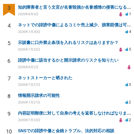
3
知的障害者と言う文言が名誉毀損か名誉感情の侵害になるか教えてほしい。
1
2026年8月4日
4
ネットでの誹謗中傷によるコミケ売上減少、損害賠償は可能か？
4
2026年7月30日
5
示談書に口外禁止条項を入れるリスクはありますか？
5
2026年7月23日
6
誹謗中傷に該当するかと開示請求のリスクを知りたい
2026年8月1日
7
ネットストーカーと晒された
3
2026年7月27日
8
情報開示請求の可能性
2
2026年7月27日
9
内容証明郵便に対して自身の考えを返答しなければなりませんか？
2
2026年7月10日
10
SNSでの誹謗中傷と金銭トラブル、法的対応の相談