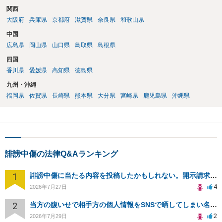
関西
大阪府
兵庫県
京都府
滋賀県
奈良県
和歌山県
中国
広島県
岡山県
山口県
鳥取県
島根県
四国
香川県
愛媛県
高知県
徳島県
九州・沖縄
福岡県
佐賀県
長崎県
熊本県
大分県
宮崎県
鹿児島県
沖縄県
誹謗中傷の法律Q&Aランキング
1
誹謗中傷に当たる内容を投稿したかもしれない。開示請求や民事刑事裁判に発展しうるのか教えて欲しい。
4
2026年7月27日
2
当方の腹いせで相手方の個人情報をSNSで晒してしまい名誉毀損させてしまったかもしれない
2
2026年7月29日