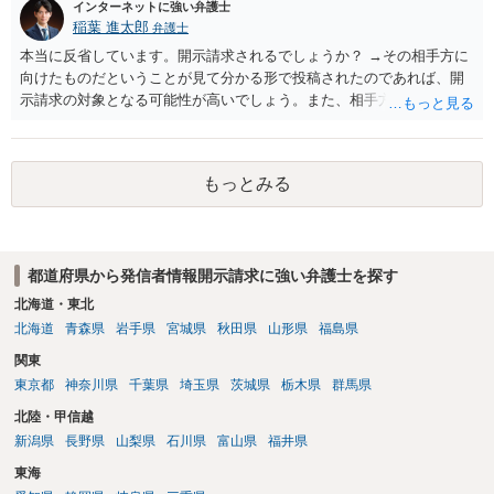
インターネットに強い弁護士
稲葉 進太郎
弁護士
本当に反省しています。開示請求されるでしょうか？ →その相手方に
向けたものだということが見て分かる形で投稿されたのであれば、開
示請求の対象となる可能性が高いでしょう。また、相手方の投稿した
文章からすると、実際に発信者情報開示請求がなされる可能性がある
と存じます。発信者情報開示請求が進むと、投稿に使った回線の契約
者のところに、意見照会がなされます。アカウント情報開示の場合
もっとみる
は、アカウントの登録メールに意見照会がなされます。 また、された
場合賠償金はいくらでしょうか。 →ケースバイケースであり、数万円
から１００万単位まで様々でしょう。裁判外であれば交渉して相手方
の請求額から減額することを試みることとなるでしょう。
都道府県から発信者情報開示請求に強い弁護士を探す
北海道・東北
北海道
青森県
岩手県
宮城県
秋田県
山形県
福島県
関東
東京都
神奈川県
千葉県
埼玉県
茨城県
栃木県
群馬県
北陸・甲信越
新潟県
長野県
山梨県
石川県
富山県
福井県
東海