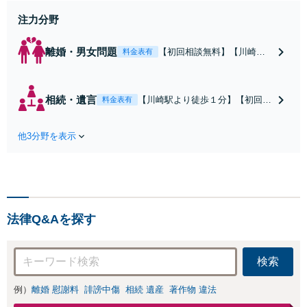
い。
注力分野
離婚・男女問題
【初回相談無料】【川崎駅
料金表有
徒歩1分】不貞行為の慰謝料
（請求された／請求した
い）・熟年離婚・年金分
相続・遺言
【川崎駅より徒歩１分】【初回相
料金表有
割・婚姻費用・養育費・財
談無料】遺産相続トラブルや遺言
産分与・離婚の慰謝料など
作成などの相続問題に豊富な実績
実績多数。川崎地域に根ざ
他3分野を表示
があります。安心・信頼・丁寧を
した弁護士として、あなた
心がけ，質の高いリーガルサービ
の人生の再スタートを全力
スを目指しております。
で後押しします。
法律Q&Aを探す
検索
例）
離婚 慰謝料
誹謗中傷
相続 遺産
著作物 違法