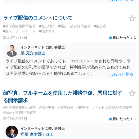
ライブ配信のコメントについて
#発信者情報開示請求
#炎上対策
#訴訟・損害賠償請求
#被害者
#個人・プライベート
#誹謗中傷
2026年8月7日
役にたった
1
インターネットに強い弁護士
泉 亮介
弁護士
ライブ配信のコメントであっても，そのコメントがされた日時や，ラ
イブ配信のURL等が証明できれば，権利侵害が認められるものであれ
ば開示請求が認められる可能性はあるでしょう。
顔写真、フルネームを使用した誹謗中傷、悪用に対す
る開示請求
#発信者情報開示請求
#誹謗中傷
#名誉毀損
#被害者
#ネット上の個人特定被害
#訴訟・損害賠償請求
2026年8月5日
役にたった
1
インターネットに強い弁護士
稲葉 進太郎
弁護士