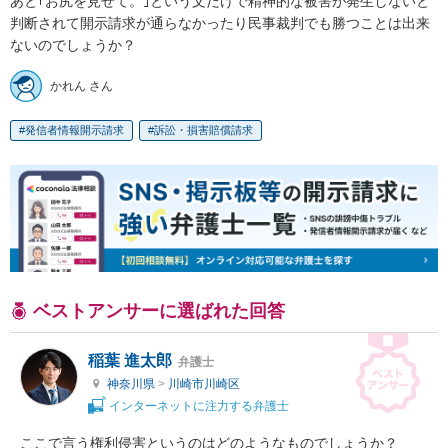
あと｢お尻を見せて。｣という文だけで精神的な被害が発生しないと
判断されて開示請求が通らなかったり民事裁判でも勝つことは出来
ないのでしょうか？
かれん さん
発信者情報開示請求
訴訟・損害賠償請求
ベストアンサーに選ばれた回答
稲葉 進太郎
弁護士
神奈川県
>
川崎市川崎区
インターネットに注力する弁護士
ここで言う権利侵害というのはどのようなものでしょうか？
