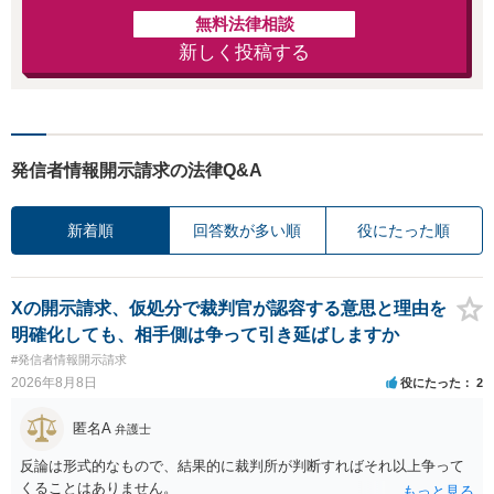
無料法律相談
新しく投稿する
発信者情報開示請求の法律Q&A
新着順
回答数が多い順
役にたった順
Xの開示請求、仮処分で裁判官が認容する意思と理由を
明確化しても、相手側は争って引き延ばしますか
#発信者情報開示請求
2026年8月8日
役にたった
2
匿名A
弁護士
反論は形式的なもので、結果的に裁判所が判断すればそれ以上争って
くることはありません。