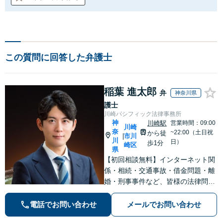
この質問に回答した弁護士
稲葉 進太郎
弁
神奈川県
護士
川崎パシフィック法律事務所
神
川崎駅
営業時間：09:00
川崎
奈
~22:00（土日祝
から徒
市川
|
川
日）
歩1分
崎区
県
【初回相談無料】インターネット関
係・相続・交通事故・借金問題・離
婚・刑事事件など、皆様の法律問題
を解決すべく、親身になって取り組
みます。クチコミ・リピーターの方
電話でお問い合わせ
メールでお問い合わせ
も多数。お気軽にお問い合わせ下さ