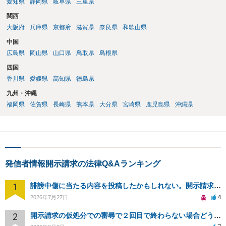
愛知県
静岡県
岐阜県
三重県
関西
大阪府
兵庫県
京都府
滋賀県
奈良県
和歌山県
中国
広島県
岡山県
山口県
鳥取県
島根県
四国
香川県
愛媛県
高知県
徳島県
九州・沖縄
福岡県
佐賀県
長崎県
熊本県
大分県
宮崎県
鹿児島県
沖縄県
発信者情報開示請求の法律Q&Aランキング
1
誹謗中傷に当たる内容を投稿したかもしれない。開示請求や民事刑事裁判に発展しうるのか教えて欲しい。
4
2026年7月27日
2
開示請求の仮処分での審尋で２回目で終わらない場合どうしたらいいですか