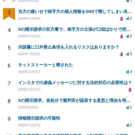
7
2026年8月3日
3
当方の腹いせで相手方の個人情報をSNSで晒してしまい名誉毀損させてしまったかもしれない
2
2026年7月29日
4
Xの開示請求の双方審で、相手方の主張が口頭ばかりで把握しきれません
3
2026年7月22日
5
示談書に口外禁止条項を入れるリスクはありますか？
5
2026年7月23日
6
ネットストーカーと晒された
3
2026年7月27日
7
インスタでの虚偽メッセージに対する法的対応の必要性は？
2026年7月27日
8
Xの開示請求、仮処分で裁判官が認容する意思と理由を明確化しても、相手側は争って引き延ばしますか
2
2026年8月8日
9
情報開示請求の可能性
2
2026年7月27日