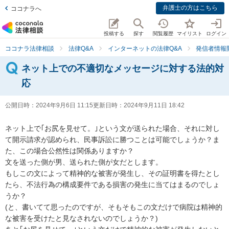
弁護士の方はこちら
ココナラへ
投稿する
探す
閲覧履歴
マイリスト
ログイン
ココナラ法律相談
法律Q&A
インターネットの法律Q&A
発信者情報
ネット上での不適切なメッセージに対する法的対
応
公開日時：
2024年9月6日 11:15
更新日時：
2024年9月11日 18:42
ネット上で｢お尻を見せて。｣という文が送られた場合、それに対し
て開示請求が認められ、民事訴訟に勝つことは可能でしょうか？ま
た、この場合公然性は関係ありますか？

文を送った側が男、送られた側が女だとします。

もしこの文によって精神的な被害が発生し、その証明書を得たとし
たら、不法行為の構成要件である損害の発生に当てはまるのでしょ
うか？

(と、書いてて思ったのですが、そもそもこの文だけで病院は精神的
な被害を受けたと見なされないのでしょうか？)
