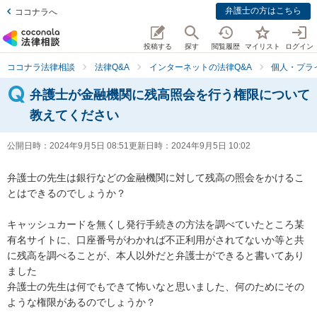
弁護士の方はこちら
ココナラへ
投稿する
探す
閲覧履歴
マイリスト
ログイン
ココナラ法律相談
法律Q&A
インターネットの法律Q&A
個人・プラ
弁護士が金融機関に残高照会を行う権限について
教えてください
公開日時：
2024年9月5日 08:51
更新日時：
2024年9月5日 10:02
弁護士の先生は銀行などの金融機関に対して残高の照会をかけるこ
とはできるのでしょうか？

キャッシュカードを無くし発行手続きの方法を調べていたところ某
有名サイトに、口座番号がわかれば不正利用がされてないか等と共
に残高を調べることが、本人以外だと弁護士ができると書いてあり
ました

弁護士の先生は何でもできて怖いなと思いました、何のためにその
ような権限があるのでしょうか？