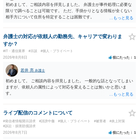
初めまして、ご相談内容を拝見しました。 弁護士が事件処理に必要な
限りで調べることは可能です。 ただ、手掛かりとなる情報が全くない
相手方について住所を特定することは困難です。
弁護士の対応が依頼人の勤務先、キャリアで変わりま
すか？
#IT・通信業界
#示談
#個人・プライベート
2026年8月8日
役にたった
1
若井 亮
弁護士
初めまして。 ご相談内容を拝見しました。 一般的な話となってしまい
ますが、依頼人の属性によって対応を変えることは無いかと思いま
す。
ライブ配信のコメントについて
#発信者情報開示請求
#誹謗中傷
#個人・プライベート
#被害者
#炎上対策
#訴訟・損害賠償請求
2026年8月7日
役にたった
1