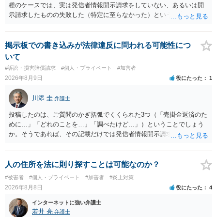
種のケースでは、実は発信者情報開示請求をしていない、あるいは開
示請求したものの失敗した（特定に至らなかった）という事案が比較
的多いです（特に、発信者情報開示請求を行ったことを誇示するよう
な投稿をする場合にはなおさら）。
掲示板での書き込みが法律違反に問われる可能性につ
いて
#訴訟・損害賠償請求
#個人・プライベート
#加害者
2026年8月9日
役にたった
1
川添 圭
弁護士
投稿したのは、ご質問のかぎ括弧でくくられた3つ（「売掛金返済のた
めに…」「どれのことを…」「調べたけど…」）ということでしょう
か。そうであれば、その記載だけでは発信者情報開示請求が認められ
るような内容ではありません（申し立ててもほぼ門前払いに近い）。
ただ、「328が名誉毀損、偽計業務妨害、侮辱罪、ストーカー等に関す
る法律違反に該当するといわれ」とのことですので、ご質問に書かれ
人の住所を法に則り探すことは可能なのか？
ていない何らかの背景事情があれば、回答は180度変わるかもしれませ
#被害者
#個人・プライベート
#加害者
#炎上対策
ん。公開の場で詳細を投稿することは不適当と思われますので、弁護
2026年8月8日
役にたった
4
士へ直接相談した方がよいでしょう。
インターネットに強い弁護士
若井 亮
弁護士