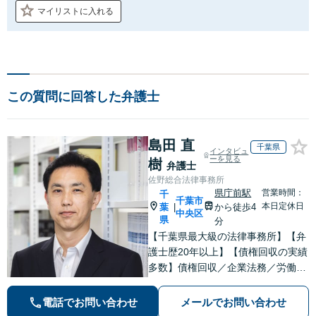
マイリストに入れる
この質問に回答した弁護士
島田 直
千葉県
インタビュ
ーを見る
樹
弁護士
佐野総合法律事務所
県庁前駅
営業時間：
千
千葉市
本日定休日
葉
から徒歩4
|
中央区
県
分
【千葉県最大級の法律事務所】【弁
護士歴20年以上】【債権回収の実績
多数】債権回収／企業法務／労働
(使用者側)のご相談はお任せくださ
い。依頼者の意向を最優先に、迅速
電話でお問い合わせ
メールでお問い合わせ
かつ最善の解決を目指します。【初