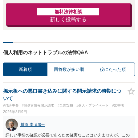
無料法律相談
新しく投稿する
個人利用のネットトラブルの法律Q&A
新着順
回答数が多い順
役にたった順
掲示板への悪口書き込みに関する開示請求の時期につ
いて
#誹謗中傷
#発信者情報開示請求
#名誉毀損
#個人・プライベート
#加害者
2026年8月9日
川添 圭
弁護士
詳しい事情の確認が必要であるため確実なことはいえませんが、この