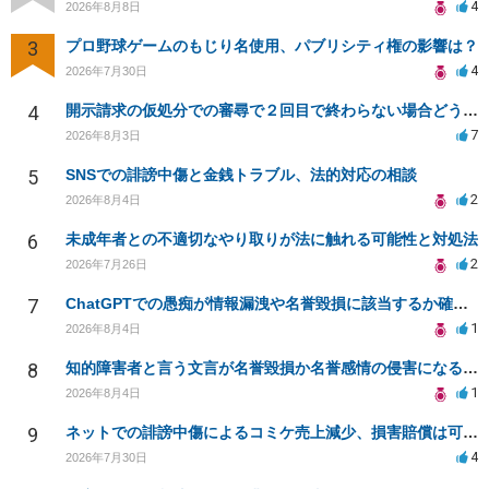
4
2026年8月8日
3
プロ野球ゲームのもじり名使用、パブリシティ権の影響は？
4
2026年7月30日
4
開示請求の仮処分での審尋で２回目で終わらない場合どうしたらいいですか
7
2026年8月3日
5
SNSでの誹謗中傷と金銭トラブル、法的対応の相談
2
2026年8月4日
6
未成年者との不適切なやり取りが法に触れる可能性と対処法
2
2026年7月26日
7
ChatGPTでの愚痴が情報漏洩や名誉毀損に該当するか確認したい
1
2026年8月4日
8
知的障害者と言う文言が名誉毀損か名誉感情の侵害になるか教えてほしい。
1
2026年8月4日
9
ネットでの誹謗中傷によるコミケ売上減少、損害賠償は可能か？
4
2026年7月30日