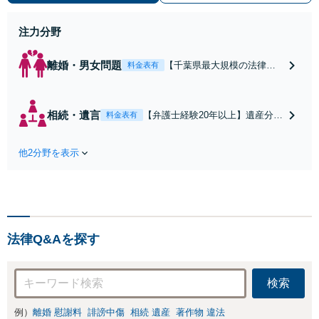
回来所相談無料】【電話・Web面談
可】【千葉中央駅5分】
注力分野
離婚・男女問題
【千葉県最大規模の法律事
料金表有
務所】【弁護士経験20年以
上】離婚／財産分与／親権
など解決実績多数あり。依
相続・遺言
【弁護士経験20年以上】遺産分割
料金表有
頼者さまのご意向を踏まえ
協議遺留分など、幅広い相続トラ
最善の解決を目指します。
ブルに対応。遺言書作成や任意後
お一人で悩まずまずはご相
他2分野を表示
見など生前対策にも注力中。依頼
談ください【初回来所相談
者さまのご意向を反映した納得感
無料】【電話・web面談可】
の高い解決を目指します【初回来
【千葉中央駅5分】
所相談無料】【電話相談・web面
談可】【千葉中央駅5分】
法律Q&Aを探す
検索
例）
離婚 慰謝料
誹謗中傷
相続 遺産
著作物 違法