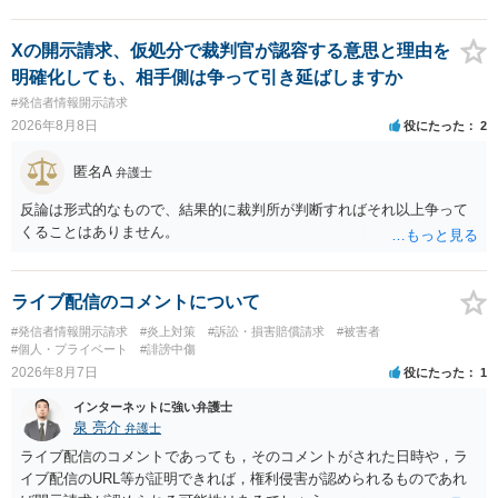
Xの開示請求、仮処分で裁判官が認容する意思と理由を
明確化しても、相手側は争って引き延ばしますか
#発信者情報開示請求
2026年8月8日
役にたった
2
匿名A
弁護士
反論は形式的なもので、結果的に裁判所が判断すればそれ以上争って
くることはありません。
ライブ配信のコメントについて
#発信者情報開示請求
#炎上対策
#訴訟・損害賠償請求
#被害者
#個人・プライベート
#誹謗中傷
2026年8月7日
役にたった
1
インターネットに強い弁護士
泉 亮介
弁護士
ライブ配信のコメントであっても，そのコメントがされた日時や，ラ
イブ配信のURL等が証明できれば，権利侵害が認められるものであれ