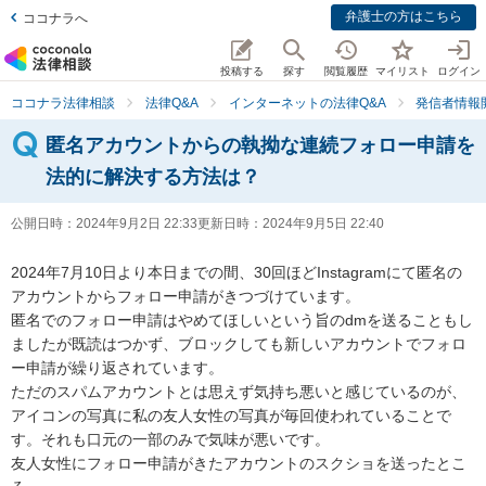
弁護士の方はこちら
ココナラへ
投稿する
探す
閲覧履歴
マイリスト
ログイン
ココナラ法律相談
法律Q&A
インターネットの法律Q&A
発信者情報
匿名アカウントからの執拗な連続フォロー申請を
法的に解決する方法は？
公開日時：
2024年9月2日 22:33
更新日時：
2024年9月5日 22:40
2024年7月10日より本日までの間、30回ほどInstagramにて匿名の
アカウントからフォロー申請がきつづけています。

匿名でのフォロー申請はやめてほしいという旨のdmを送ることもし
ましたが既読はつかず、ブロックしても新しいアカウントでフォロ
ー申請が繰り返されています。

ただのスパムアカウントとは思えず気持ち悪いと感じているのが、
アイコンの写真に私の友人女性の写真が毎回使われていることで
す。それも口元の一部のみで気味が悪いです。

友人女性にフォロー申請がきたアカウントのスクショを送ったとこ