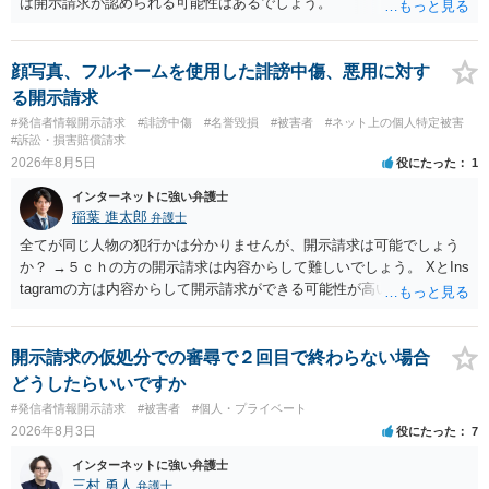
ば開示請求が認められる可能性はあるでしょう。
顔写真、フルネームを使用した誹謗中傷、悪用に対す
る開示請求
#発信者情報開示請求
#誹謗中傷
#名誉毀損
#被害者
#ネット上の個人特定被害
#訴訟・損害賠償請求
2026年8月5日
役にたった
1
インターネットに強い弁護士
稲葉 進太郎
弁護士
全てが同じ人物の犯行かは分かりませんが、開示請求は可能でしょう
か？ →５ｃｈの方の開示請求は内容からして難しいでしょう。 XとIns
tagramの方は内容からして開示請求ができる可能性が高いでしょう。
ただ、アカウントが削除されていると開示請求は失敗する可能性が高
いでしょう。７月中にアカウントが削除されている場合、今から進め
ても失敗する可能性が高いように思われます。 相手を特定できた場
開示請求の仮処分での審尋で２回目で終わらない場合
合、相手に全ての弁護士費用を負担させることは可能でしょうか？ →
どうしたらいいですか
訴訟外の交渉で相手方が認めれば負担させることができるでしょう。
#発信者情報開示請求
#被害者
#個人・プライベート
訴訟で判決となった場合は、実際の弁護士費用が認められる場合と認
2026年8月3日
役にたった
7
められない場合があり何ともいえないところでしょう。
インターネットに強い弁護士
三村 勇人
弁護士