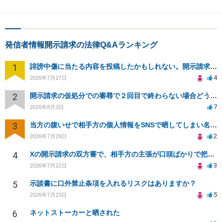
発信者情報開示請求の法律Q&Aランキング
1
誹謗中傷に当たる内容を投稿したかもしれない。開示請求や民事刑事裁判に発展しうるのか教えて欲しい。
4
2026年7月27日
2
開示請求の仮処分での審尋で２回目で終わらない場合どうしたらいいですか
7
2026年8月3日
3
当方の腹いせで相手方の個人情報をSNSで晒してしまい名誉毀損させてしまったかもしれない
2
2026年7月29日
4
Xの開示請求の双方審で、相手方の主張が口頭ばかりで把握しきれません
3
2026年7月22日
5
示談書に口外禁止条項を入れるリスクはありますか？
5
2026年7月23日
6
ネットストーカーと晒された