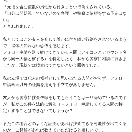
ろ、

「元彼を含む複数の男性から付きまとい行為をされている」

「自分は問題視していないので弁護士や警察に依頼をする予定はな
い」

と言われました。

私としてはこの友人を介して誰かに付き纏い行為をされているよう
で、得体の知れない恐怖を感じます。

フォロー申請を送り続けてきている人間（アイコンとアカウント名
から同一人物と察する）を特定したく、私から警察に相談に行きま
したが、現状では捜査はできないという回答でした。

私の立場では犯人の候補として思い当たる人間がおらず、フォロー
申請画面以外の証拠を揃える手立てがありません。

友人から警察に捜査依頼をしてもらうことは一旦諦めているのです
が、私がこの件を法的に解決（＝フォロー申請してくる人間の特
定）することはできないでしょうか？

またこの場合どのような証拠があれば捜査できる可能性が出てくる
のか、ご見解があれば教えていただけると嬉しいです。
