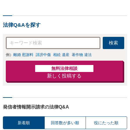
法律Q&Aを探す
検索
例）
離婚 慰謝料
誹謗中傷
相続 遺産
著作物 違法
無料法律相談
新しく投稿する
発信者情報開示請求の法律Q&A
新着順
回答数が多い順
役にたった順