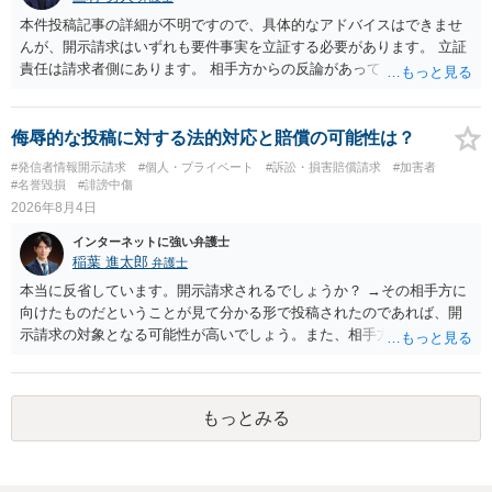
本件投稿記事の詳細が不明ですので、具体的なアドバイスはできませ
んが、開示請求はいずれも要件事実を立証する必要があります。 立証
責任は請求者側にあります。 相手方からの反論があっても、裁判官が
要件事実を満たしていると判断すれば、補充は求められません。 相手
方が口頭で反論したのは、仮処分は迅速性が要求されるためです。 書
面での反論となれば、より遅延する可能性がございます。 また、本件
侮辱的な投稿に対する法的対応と賠償の可能性は？
はXのため、APのIPアドレスの保存期間の問題もございます。 開示請
#発信者情報開示請求
#個人・プライベート
#訴訟・損害賠償請求
#加害者
求は法律知識が不可欠ですが、それだけでは足りず、実務を踏まえた
#名誉毀損
#誹謗中傷
方法を選択することが重要です。
2026年8月4日
インターネットに強い弁護士
稲葉 進太郎
弁護士
本当に反省しています。開示請求されるでしょうか？ →その相手方に
向けたものだということが見て分かる形で投稿されたのであれば、開
示請求の対象となる可能性が高いでしょう。また、相手方の投稿した
文章からすると、実際に発信者情報開示請求がなされる可能性がある
と存じます。発信者情報開示請求が進むと、投稿に使った回線の契約
者のところに、意見照会がなされます。アカウント情報開示の場合
もっとみる
は、アカウントの登録メールに意見照会がなされます。 また、された
場合賠償金はいくらでしょうか。 →ケースバイケースであり、数万円
から１００万単位まで様々でしょう。裁判外であれば交渉して相手方
の請求額から減額することを試みることとなるでしょう。