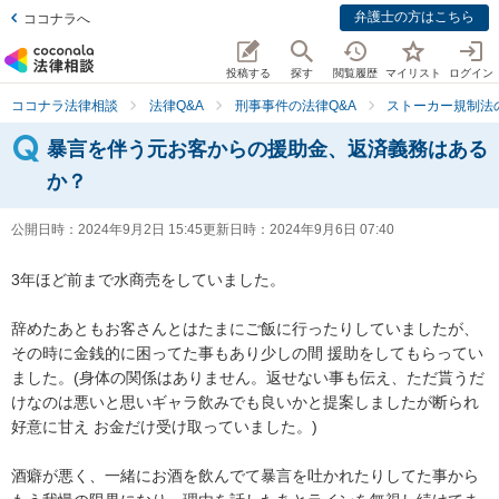
弁護士の方はこちら
ココナラへ
投稿する
探す
閲覧履歴
マイリスト
ログイン
ココナラ法律相談
法律Q&A
刑事事件の法律Q&A
ストーカー規制法
暴言を伴う元お客からの援助金、返済義務はある
か？
公開日時：
2024年9月2日 15:45
更新日時：
2024年9月6日 07:40
3年ほど前まで水商売をしていました。

辞めたあともお客さんとはたまにご飯に行ったりしていましたが、
その時に金銭的に困ってた事もあり少しの間 援助をしてもらってい
ました。(身体の関係はありません。返せない事も伝え、ただ貰うだ
けなのは悪いと思いギャラ飲みでも良いかと提案しましたが断られ 
好意に甘え お金だけ受け取っていました。)

酒癖が悪く、一緒にお酒を飲んでて暴言を吐かれたりしてた事から 