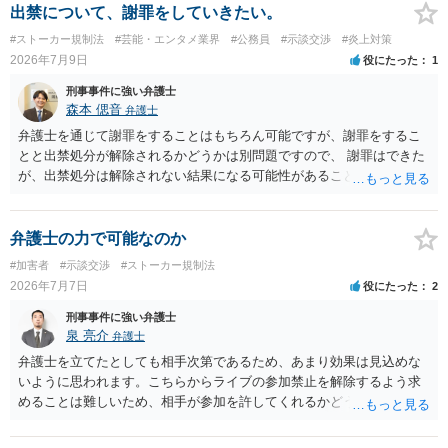
う。
出禁について、謝罪をしていきたい。
#ストーカー規制法
#芸能・エンタメ業界
#公務員
#示談交渉
#炎上対策
2026年7月9日
役にたった
1
刑事事件に強い弁護士
森本 偲音
弁護士
弁護士を通じて謝罪をすることはもちろん可能ですが、謝罪をするこ
とと出禁処分が解除されるかどうかは別問題ですので、 謝罪はできた
が、出禁処分は解除されない結果になる可能性があることを踏まえた
うえで依頼する必要があるかと存じます。 以上、ご参考までに。
弁護士の力で可能なのか
#加害者
#示談交渉
#ストーカー規制法
2026年7月7日
役にたった
2
刑事事件に強い弁護士
泉 亮介
弁護士
弁護士を立てたとしても相手次第であるため、あまり効果は見込めな
いように思われます。こちらからライブの参加禁止を解除するよう求
めることは難しいため、相手が参加を許してくれるかどうかになって
しまうでしょう。