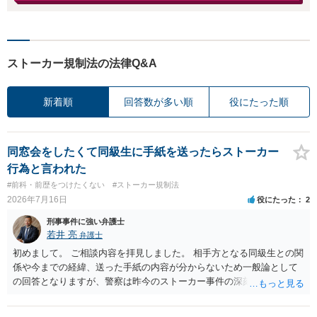
ストーカー規制法の法律Q&A
新着順
回答数が多い順
役にたった順
同窓会をしたくて同級生に手紙を送ったらストーカー
行為と言われた
#前科・前歴をつけたくない
#ストーカー規制法
2026年7月16日
役にたった
2
刑事事件に強い弁護士
若井 亮
弁護士
初めまして。 ご相談内容を拝見しました。 相手方となる同級生との関
係や今までの経緯、送った手紙の内容が分からないため一般論として
の回答となりますが、警察は昨今のストーカー事件の深刻化を踏ま
え、かなり早い段階で介入をしてくる印象です。 警告を受けていらっ
しゃるとのことですので、今後の接触は避けられたほうが良いでしょ