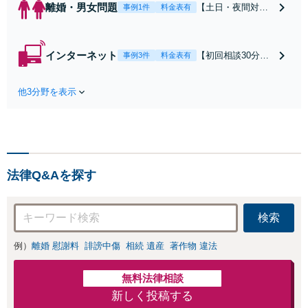
離婚・男女問題
【土日・夜間対応
事例1件
料金表有
可】【初回相談30
分無料】「相手方
から書面を提示さ
インターネット
【初回相談30分無
事例3件
料金表有
れたら、サインす
料】状況に応じて
る前にご相談を」
手段を使い分け、
経験豊富な弁護士
他3分野を表示
適切な方法で投稿
が全力で交渉にあ
の削除・発信者情
たります！相手方
報開示請求をおこ
と直接話す精神的
ないます「企業や
負担を軽減「弁護
お店の風評被害対
士の交渉で慰謝料
策／売り上げ低下
金額アップ／減額
法律Q&Aを探す
防止のために尽
交渉も対応可」
力」加害者側の対
【完全個室対応】
応可：開示請求の
検索
意見照会が来たと
きの対処法、被害
例）
離婚 慰謝料
誹謗中傷
相続 遺産
著作物 違法
者との示談交渉
無料法律相談
新しく投稿する