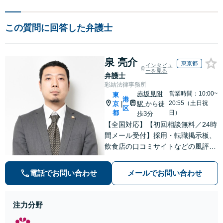
この質問に回答した弁護士
泉 亮介
東京都
インタビュ
ーを見る
弁護士
彩結法律事務所
赤坂見附
営業時間：10:00~
東
港
20:55（土日祝
京
駅
から徒
|
区
都
日）
歩3分
【全国対応】【初回相談無料／24時
間メール受付】採用・転職掲示板、
飲食店の口コミサイトなどの風評被
害対策など実績あり！【刑事】犯罪
の種類を問わず相談可。可能な限り
電話でお問い合わせ
メールでお問い合わせ
早期対応で駆けつけサポート【労
働】不当解雇・残業代請求はおまか
せください
注力分野