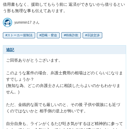
借用書もなく、援助してもらう前に 返済ができないから借りるとい
う形も無理な事も伝えてあります。
yumimin17 さん
ストーカー規制法
恐喝・脅迫
特殊詐欺
示談交渉
追記
ご回答ありがとうございます。

このような案件の場合、弁護士費用の相場はどのくらいになりま
すでしょうか？

(無知な為、どこの弁護士さんに相談したらよいのかもわかりま
せん。)

ただ、金銭的な面でも厳しいのと、その後 子供や親族にも近づ
くのではないかと 相手側の逆上が怖いです。

自分自身も、ラインがくるたび吐き気がするほど精神的に参って