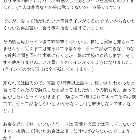
もう我慢の限界になり、理由を話したあとラインを無視し続けてま
した。(本人は暴言などの事は覚えてないの一点張りです。)

ですが、会って話がしたいと毎月ラインがくるので 怖いから会いた
くないと再度言い、会う事を拒否し続けていました。

その後も毎月ラインきて昨年末くらいから、自宅も実家も知られて
ませんが、近くまでは知られてる事から、会って話ができないのな
ら近所に聞き回って実家に行くとか、娘の学校に連絡します。そう
する他ありません。とか脅し？のラインがくるようになりました。

(ラインでのやり取りは全て残してあります。)

来られては困るので、電話で1時間以上話をし 相手側も わかったと
言ってくれたので解決したと思ってましたが、その後も毎月 会って
話がしたいとラインがきます。(騙されて利用されて困ってるのは僕
です。会って話をしないと わからないし何も解決しないです。な
ど。)

お金を返して欲しいというワードは 言葉と文章では言ってこないで
すが、援助して頂いたお金は返済しなければならないのでしょう
か？
