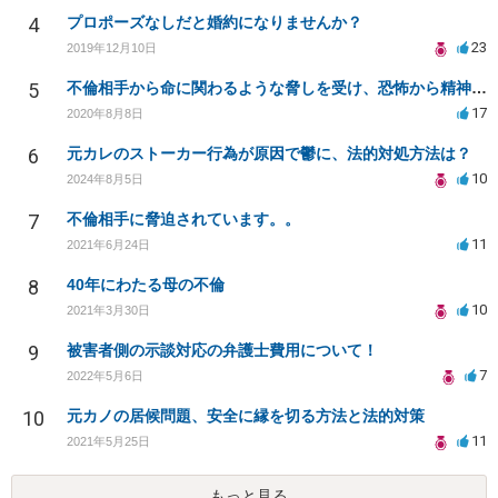
4
プロポーズなしだと婚約になりませんか？
23
2019年12月10日
5
不倫相手から命に関わるような脅しを受け、恐怖から精神的にまいっています。
17
2020年8月8日
6
元カレのストーカー行為が原因で鬱に、法的対処方法は？
10
2024年8月5日
7
不倫相手に脅迫されています。。
11
2021年6月24日
8
40年にわたる母の不倫
10
2021年3月30日
9
被害者側の示談対応の弁護士費用について！
7
2022年5月6日
10
元カノの居候問題、安全に縁を切る方法と法的対策
11
2021年5月25日
もっと見る