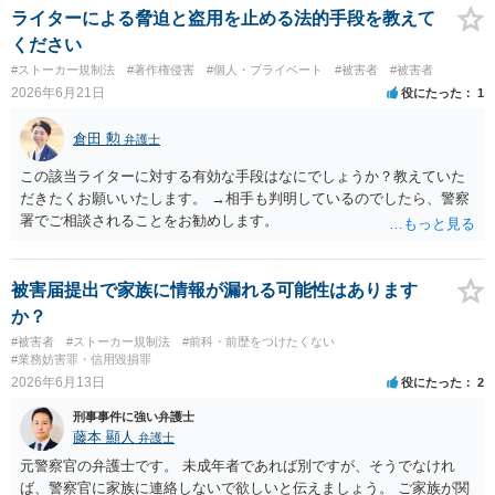
ライターによる脅迫と盗用を止める法的手段を教えて
ください
#ストーカー規制法
#著作権侵害
#個人・プライベート
#被害者
#被害者
2026年6月21日
役にたった
1
倉田 勲
弁護士
この該当ライターに対する有効な手段はなにでしょうか？教えていた
だきたくお願いいたします。 →相手も判明しているのでしたら、警察
署でご相談されることをお勧めします。
被害届提出で家族に情報が漏れる可能性はあります
か？
#被害者
#ストーカー規制法
#前科・前歴をつけたくない
#業務妨害罪・信用毀損罪
2026年6月13日
役にたった
2
刑事事件に強い弁護士
藤本 顯人
弁護士
元警察官の弁護士です。 未成年者であれば別ですが、そうでなけれ
ば、警察官に家族に連絡しないで欲しいと伝えましょう。 ご家族が関