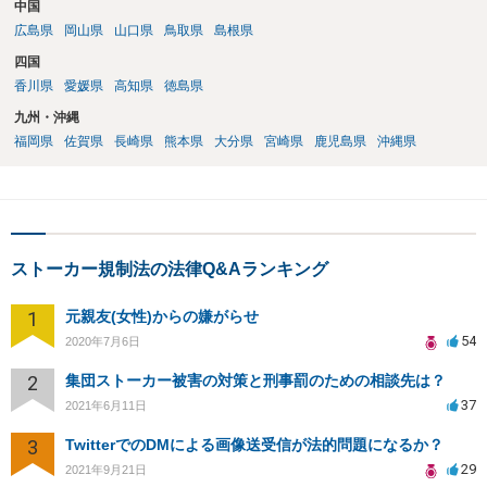
中国
広島県
岡山県
山口県
鳥取県
島根県
四国
香川県
愛媛県
高知県
徳島県
九州・沖縄
福岡県
佐賀県
長崎県
熊本県
大分県
宮崎県
鹿児島県
沖縄県
ストーカー規制法の法律Q&Aランキング
1
元親友(女性)からの嫌がらせ
54
2020年7月6日
2
集団ストーカー被害の対策と刑事罰のための相談先は？
37
2021年6月11日
3
TwitterでのDMによる画像送受信が法的問題になるか？
29
2021年9月21日