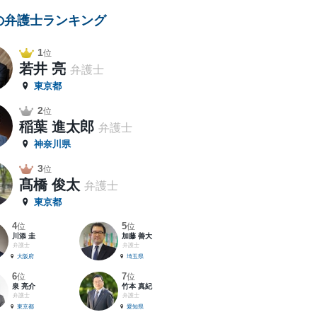
の弁護士ランキング
1
位
若井 亮
弁護士
東京都
2
位
稲葉 進太郎
弁護士
神奈川県
3
位
髙橋 俊太
弁護士
東京都
4
5
位
位
川添 圭
加藤 善大
弁護士
弁護士
大阪府
埼玉県
6
7
位
位
泉 亮介
竹本 真紀
弁護士
弁護士
東京都
愛知県