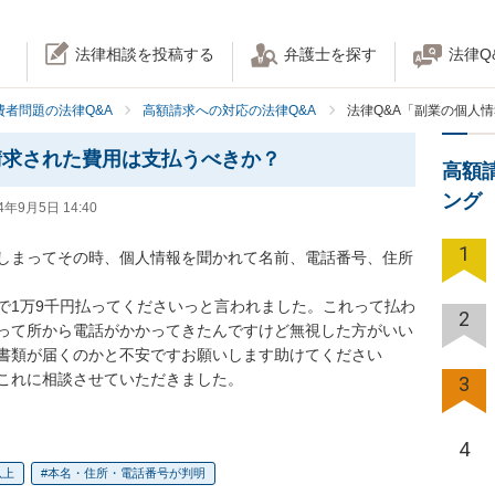
法律相談を投稿する
弁護士を探す
法律Q
費者問題の法律Q&A
高額請求への対応の法律Q&A
法律Q&A「副業の個人
請求された費用は支払うべきか？
高額
ング
4年9月5日 14:40
1
しまってその時、個人情報を聞かれて名前、電話番号、住所
で1万9千円払ってくださいっと言われました。これって払わ
2
って所から電話がかかってきたんですけど無視した方がいい
書類が届くのかと不安ですお願いします助けてください

これに相談させていただきました。
3
4
以上
本名・住所・電話番号が判明