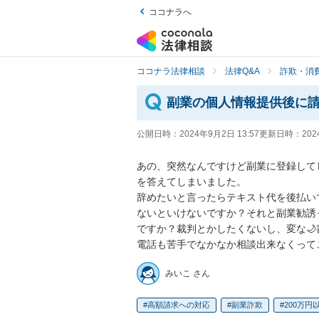
ココナラへ
ココナラ法律相談
法律Q&A
詐欺・消
副業の個人情報提供後に
公開日時：
2024年9月2日 13:57
更新日時：
202
あの、突然なんですけど副業に登録して
を答えてしまいました。

辞めたいと言ったらテキスト代を後払い
ないといけないですか？それと副業勧誘
ですか？裁判とかしたくないし、変な🌙
電話も苦手でなかなか相談出来なくって
みいこ さん
高額請求への対応
副業詐欺
200万円