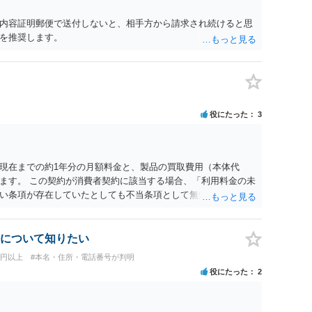
内容証明郵便で送付しないと、相手方から請求され続けると思
を推奨します。
役にたった
3
現在までの約1年分の月額料金と、製品の買取費用（本体代
ます。 この契約が消費者契約に該当する場合、「利用料金の未
い条項が存在していたとしても不当条項として無効になると解
契約に該当しない場合でも、ご質問の記載を前提とすればそのよ
ということになります。 メールでのやり取りも証拠になります
することを伝えるべきでしょう（ただし未納料金があることに
について知りたい
があるかもしれません）。それ以上の話し合いには応じないと
万円以上
#本名・住所・電話番号が判明
のが一番ですが、相手方が遠方である場合は遠方の裁判所で提
役にたった
2
かかってしまいますが）弁護士へ依頼して正式な拒絶回答を送
。