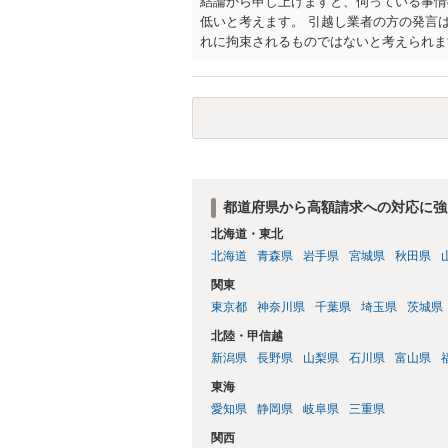
結論から申し上げますと、伺っている事情
低いと考えます。 引越し業者の方の発言
れに拘束されるものではないと考えられま
ことですので、三日前までは無料でキャン
も、キャンセル料が必要になるかもしれま
に。
都道府県から高額請求への対応に強
北海道・東北
北海道
青森県
岩手県
宮城県
秋田県
関東
東京都
神奈川県
千葉県
埼玉県
茨城県
北陸・甲信越
新潟県
長野県
山梨県
石川県
富山県
東海
愛知県
静岡県
岐阜県
三重県
関西