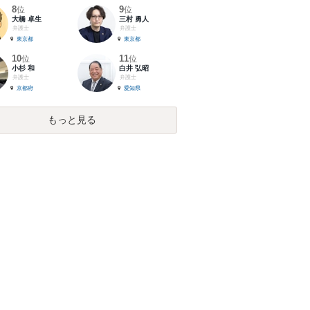
8
9
位
位
大橋 卓生
三村 勇人
弁護士
弁護士
東京都
東京都
10
11
位
位
小杉 和
白井 弘昭
弁護士
弁護士
京都府
愛知県
もっと見る