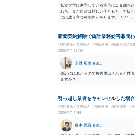
私立大学に進学している実子は１８歳を超
わち、まだ自活は難しい子どもとして扱わ
には成り立つ可能性があります。 ただし
費は実子の進学費用の趣旨も一部含まれて
ないという事情も存在します。 こうした
制される可能性は低いといえます。 以上
新聞契約解除で偽計業務妨害罪問わ
のが良い対処法と思います。
#契約解除・契約取消
#悪徳商法
#高齢者の詐欺
2026年7月17日
永野 広美
弁護士
偽計にはあたるので被害届出されると捜査
ますか？
引っ越し業者をキャンセルした場合
#契約解除・契約取消
#悪徳商法
#高額請求への
2026年7月9日
森本 偲音
弁護士