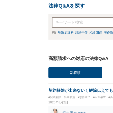
法律Q&Aを探す
例）
離婚 慰謝料
誹謗中傷
相続 遺産
著作物
高額請求への対応の法律Q&A
新着順
契約解除が出来ないく解除伝えても
#契約解除・契約取消
#悪徳商法
#架空請求
#
2026年8月2日
稲井 要介
弁護士