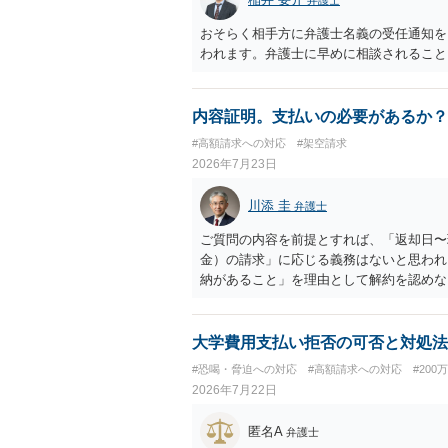
おそらく相手方に弁護士名義の受任通知を
われます。弁護士に早めに相談されること
内容証明。支払いの必要があるか？
#高額請求への対応
#架空請求
2026年7月23日
川添 圭
弁護士
ご質問の内容を前提とすれば、「返却日〜
金）の請求」に応じる義務はないと思われ
納があること」を理由として解約を認めな
されます（消費者契約法10条）。消費者
うな条項は存在しないので請求自体が不当
ので、あなたとしては、毅然と請求を拒絶
大学費用支払い拒否の可否と対処法
争いがない場合には未納料金は支払う必要
#恐喝・脅迫への対応
#高額請求への対応
#200
いう対応を考えられます。訴訟で解決する
2026年7月22日
訴される可能性もありますので、（費用は
ることも検討した方がよいかもしれません
匿名A
弁護士