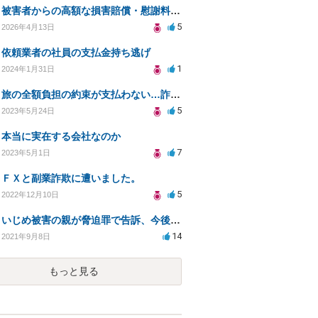
被害者からの高額な損害賠償・慰謝料請求や脅されたりをやめてもらう方法
5
2026年4月13日
依頼業者の社員の支払金持ち逃げ
1
2024年1月31日
旅の全額負担の約束が支払わない…詐欺になりますか？
5
2023年5月24日
本当に実在する会社なのか
7
2023年5月1日
ＦＸと副業詐欺に遭いました。
5
2022年12月10日
いじめ被害の親が脅迫罪で告訴、今後の法的リスクは？
14
2021年9月8日
もっと見る