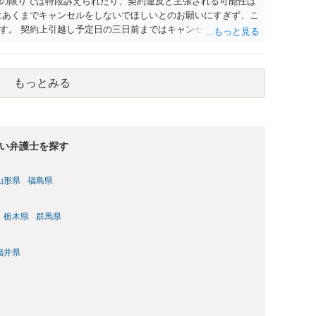
の限りでは特段訴えられたり、契約違反と主張される可能性は
はあくまでキャンセルをしないでほしいとのお願いにすぎず、こ
す。 契約上引越し予定日の三日前まではキャンセル料無料との
セルできるかと存じます。 また、引越し予定日三日前以降で
せんが、キャンセルは可能かと存じます。 以上、ご参考まで
もっとみる
い弁護士を探す
山形県
福島県
栃木県
群馬県
福井県