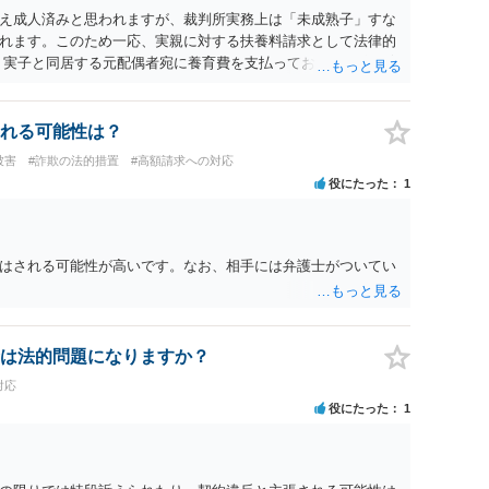
え成人済みと思われますが、裁判所実務上は「未成熟子」すな
れます。このため一応、実親に対する扶養料請求として法律的
、実子と同居する元配偶者宛に養育費を支払っており、当該養育
います。また、私立大学進学について貴殿が了解したわけでは
場合には、支払を拒んだとしても学費の請求が裁判所によって強
整理したとおり、貴殿の事情を説明し支払えないと実子に伝える
れる可能性は？
被害
#詐欺の法的措置
#高額請求への対応
役にたった
1
はされる可能性が高いです。なお、相手には弁護士がついてい
は法的問題になりますか？
対応
役にたった
1