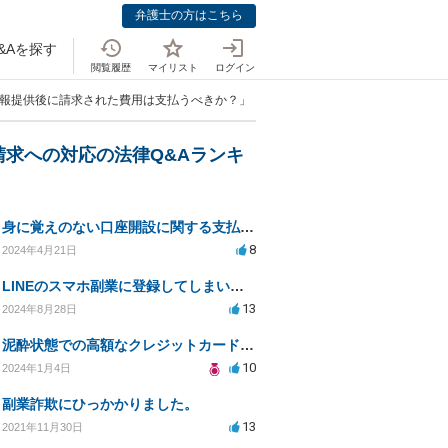
弁護士の方はこちら
&Aを探す
閲覧履歴
マイリスト
ログイン
情報提供後に請求された費用は支払うべきか？」
請求への対応の法律Q&Aランキ
身に覚えのない口座開設に関する支払い義務について
8
2024年4月21日
LINEのスマホ副業に登録してしまい、法律事務所から電話が入りました。
13
2024年8月28日
泥酔状態での高額なクレジットカード請求について相談したい
10
2024年1月4日
副業詐欺にひっかかりました。
13
2021年11月30日