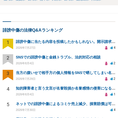
誹謗中傷の法律Q&Aランキング
1
誹謗中傷に当たる内容を投稿したかもしれない。開示請求や民事刑事裁判に発展しうるのか教えて欲しい。
4
2026年7月27日
2
SNSでの誹謗中傷と金銭トラブル、法的対応の相談
2
2026年8月4日
3
当方の腹いせで相手方の個人情報をSNSで晒してしまい名誉毀損させてしまったかもしれない
2
2026年7月29日
4
知的障害者と言う文言が名誉毀損か名誉感情の侵害になるか教えてほしい。
1
2026年8月4日
5
ネットでの誹謗中傷によるコミケ売上減少、損害賠償は可能か？
4
2026年7月30日