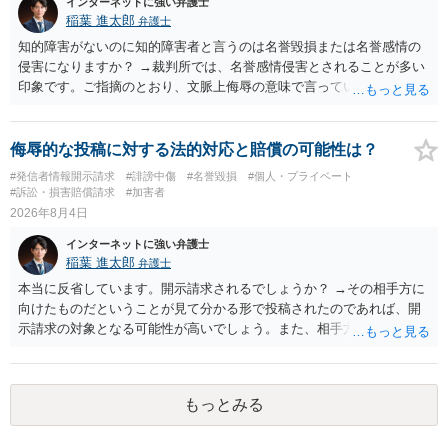
インターネットに強い弁護士
稲葉 進太郎
弁護士
知的障害がないのに知的障害者と言うのは名誉毀損または名誉感情の
侵害になりますか？ →裁判所では、名誉感情侵害とされることが多い
印象です。ご指摘のとおり、文脈上侮辱の意味で言っている点も加味
されていると思います。
侮辱的な投稿に対する法的対応と賠償の可能性は？
#発信者情報開示請求
#誹謗中傷
#名誉毀損
#個人・プライベート
#訴訟・損害賠償請求
#加害者
2026年8月4日
インターネットに強い弁護士
稲葉 進太郎
弁護士
本当に反省しています。開示請求されるでしょうか？ →その相手方に
向けたものだということが見て分かる形で投稿されたのであれば、開
示請求の対象となる可能性が高いでしょう。また、相手方の投稿した
文章からすると、実際に発信者情報開示請求がなされる可能性がある
と存じます。発信者情報開示請求が進むと、投稿に使った回線の契約
者のところに、意見照会がなされます。アカウント情報開示の場合
もっとみる
は、アカウントの登録メールに意見照会がなされます。 また、された
場合賠償金はいくらでしょうか。 →ケースバイケースであり、数万円