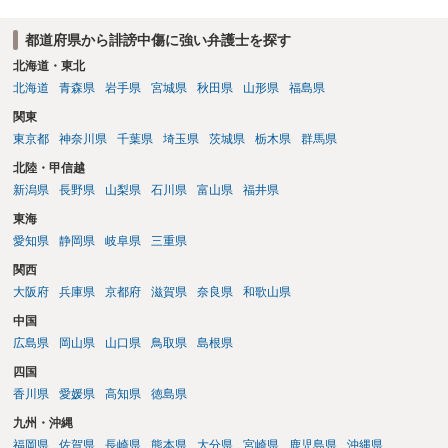
から１００万単位まで様々でしょう。裁判外であれば交渉して相手方
の請求額から減額することを試みることとなるでしょう。
都道府県から誹謗中傷に強い弁護士を探す
北海道・東北
北海道
青森県
岩手県
宮城県
秋田県
山形県
福島県
関東
東京都
神奈川県
千葉県
埼玉県
茨城県
栃木県
群馬県
北陸・甲信越
新潟県
長野県
山梨県
石川県
富山県
福井県
東海
愛知県
静岡県
岐阜県
三重県
関西
大阪府
兵庫県
京都府
滋賀県
奈良県
和歌山県
中国
広島県
岡山県
山口県
鳥取県
島根県
四国
香川県
愛媛県
高知県
徳島県
九州・沖縄
福岡県
佐賀県
長崎県
熊本県
大分県
宮崎県
鹿児島県
沖縄県