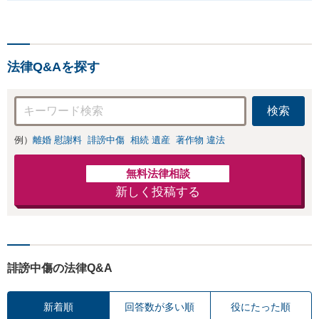
法律Q&Aを探す
検索
例）
離婚 慰謝料
誹謗中傷
相続 遺産
著作物 違法
無料法律相談
新しく投稿する
誹謗中傷の法律Q&A
新着順
回答数が多い順
役にたった順