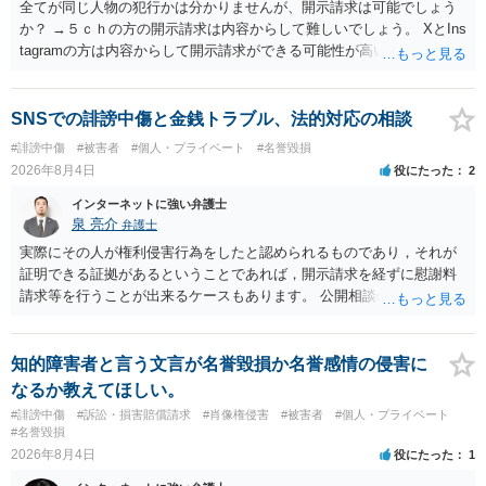
全てが同じ人物の犯行かは分かりませんが、開示請求は可能でしょう
か？ →５ｃｈの方の開示請求は内容からして難しいでしょう。 XとIns
tagramの方は内容からして開示請求ができる可能性が高いでしょう。
ただ、アカウントが削除されていると開示請求は失敗する可能性が高
いでしょう。７月中にアカウントが削除されている場合、今から進め
ても失敗する可能性が高いように思われます。 相手を特定できた場
SNSでの誹謗中傷と金銭トラブル、法的対応の相談
合、相手に全ての弁護士費用を負担させることは可能でしょうか？ →
#誹謗中傷
#被害者
#個人・プライベート
#名誉毀損
訴訟外の交渉で相手方が認めれば負担させることができるでしょう。
2026年8月4日
役にたった
2
訴訟で判決となった場合は、実際の弁護士費用が認められる場合と認
められない場合があり何ともいえないところでしょう。
インターネットに強い弁護士
泉 亮介
弁護士
実際にその人が権利侵害行為をしたと認められるものであり，それが
証明できる証拠があるということであれば，開示請求を経ずに慰謝料
請求等を行うことが出来るケースもあります。 公開相談の場では回答
は難しいかと思われますので，お手持ちの証拠資料を持参の上弁護士
に個別に相談されると良いでしょう。
知的障害者と言う文言が名誉毀損か名誉感情の侵害に
なるか教えてほしい。
#誹謗中傷
#訴訟・損害賠償請求
#肖像権侵害
#被害者
#個人・プライベート
#名誉毀損
2026年8月4日
役にたった
1