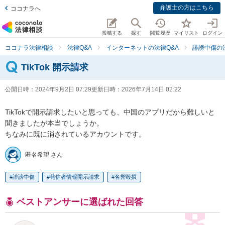
弁護士の方はこちら
ココナラへ
投稿する
探す
閲覧履歴
マイリスト
ログイン
ココナラ法律相談
法律Q&A
インターネットの法律Q&A
誹謗中傷の
TikTok 開示請求
公開日時：
2024年9月2日 07:29
更新日時：
2026年7月14日 02:22
TikTokで開示請求したいと思っても、中国のアプリだから難しいと
聞きましたが本当でしょうか。

ちなみに既に消されているアカウントです。
匿名希望 さん
誹謗中傷
発信者情報開示請求
名誉毀損
ベストアンサーに選ばれた回答