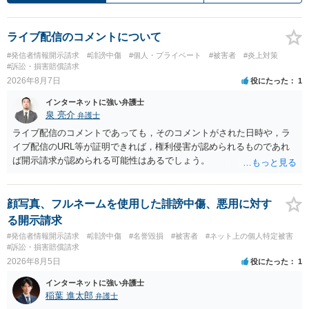
ライブ配信のコメントについて
#発信者情報開示請求
#誹謗中傷
#個人・プライベート
#被害者
#炎上対策
#訴訟・損害賠償請求
2026年8月7日
役にたった
1
インターネットに強い弁護士
泉 亮介
弁護士
ライブ配信のコメントであっても，そのコメントがされた日時や，ラ
イブ配信のURL等が証明できれば，権利侵害が認められるものであれ
ば開示請求が認められる可能性はあるでしょう。
顔写真、フルネームを使用した誹謗中傷、悪用に対す
る開示請求
#発信者情報開示請求
#誹謗中傷
#名誉毀損
#被害者
#ネット上の個人特定被害
#訴訟・損害賠償請求
2026年8月5日
役にたった
1
インターネットに強い弁護士
稲葉 進太郎
弁護士