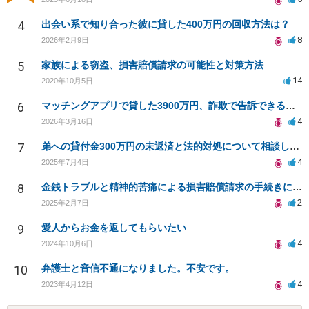
4
出会い系で知り合った彼に貸した400万円の回収方法は？
8
2026年2月9日
5
家族による窃盗、損害賠償請求の可能性と対策方法
14
2020年10月5日
6
マッチングアプリで貸した3900万円、詐欺で告訴できるか？
4
2026年3月16日
7
弟への貸付金300万円の未返済と法的対処について相談したい
4
2025年7月4日
8
金銭トラブルと精神的苦痛による損害賠償請求の手続きについて
2
2025年2月7日
9
愛人からお金を返してもらいたい
4
2024年10月6日
10
弁護士と音信不通になりました。不安です。
4
2023年4月12日