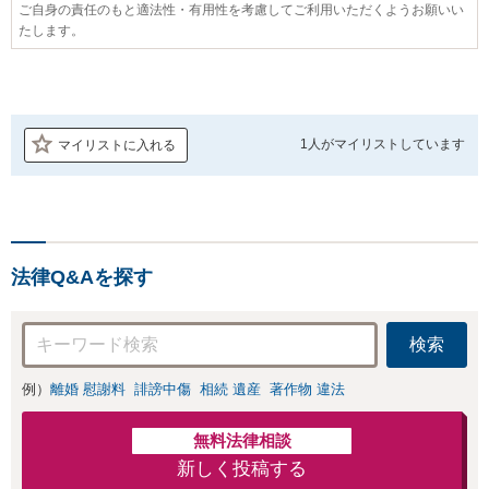
ご自身の責任のもと適法性・有用性を考慮してご利用いただくようお願いい
たします。
1人が
マイリストしています
マイリストに入れる
法律Q&Aを探す
検索
例）
離婚 慰謝料
誹謗中傷
相続 遺産
著作物 違法
無料法律相談
新しく投稿する