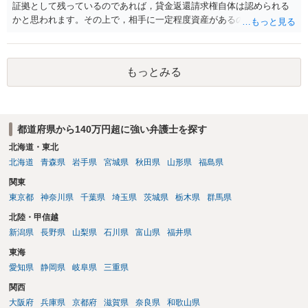
す。
証拠として残っているのであれば，貸金返還請求権自体は認められる
かと思われます。その上で，相手に一定程度資産があるのであれば，
返済額を増やしたり，裁判等の上で強制執行手続きへ進む等の対応が
考えられます。
もっとみる
都道府県から140万円超に強い弁護士を探す
北海道・東北
北海道
青森県
岩手県
宮城県
秋田県
山形県
福島県
関東
東京都
神奈川県
千葉県
埼玉県
茨城県
栃木県
群馬県
北陸・甲信越
新潟県
長野県
山梨県
石川県
富山県
福井県
東海
愛知県
静岡県
岐阜県
三重県
関西
大阪府
兵庫県
京都府
滋賀県
奈良県
和歌山県