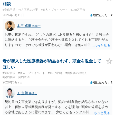
相談
#音信不通・行方不明の相手
#個人・プライベート
#140万円超
2026年6月15日
役にたった
2
本庄 卓磨
弁護士
お辛い状況ですね。 どちらの選択もあり得ると思いますが、弁護士会
に連絡すると、弁護士会から弁護士へ連絡を入れてくれる可能性があ
りますので、それでも状況が変わらない場合には他の弁護士を探すと
いうことでもよいかもしれません。参考にしてください。
母が購入した医療機器が納品されず、頭金を返金して
ほしい
#返金請求
#個人・プライベート
#140万円超
#債務者の相続人
#契約解除・契約取消
2026年6月7日
役にたった
2
王 宣麟
弁護士
契約書の文言次第ではありますが、契約の対象物が納品されていない
以上、解除→原状回復義務が発生することを理由に頭金の返還を求め
る余地はあるように思われます。 少なくともレンタル料金分は使用料