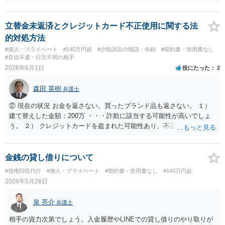
として一部相殺（控除）される可能性はあると思いますが、この辺り
のレンタル料等も契約書等に記載がないか、また、納期や頭金の返還
条項等を確認する必要があるかと存じます。 関連する資料一式を持参
立替金未返済とクレジットカード不正使用に関する法
して弁護士に相談されることをお勧めします。
的対処方法
#個人・プライベート
#140万円超
#少額訴訟の相談・依頼
#契約書・借用書なし
#音信不通・行方不明の相手
2026年6月1日
役にたった
2
森田 英樹
弁護士
② 現在の状況 お金を返さない。買ったブランド品も返さない。 １）
建て替えした金額：200万 ・・・詐欺に該当する可能性が高いでしょ
う。 ２） クレジットカードを盗まれた可能性あり、不正使用された模
様。カード会社の調査により、使用者は相手であると判明し、警察へ
被害届を提出する予定。電話連絡済み。 ・・・あなたのカードを使用
されたという場合 あなたもカード会社に対して詐欺の共犯に該当す
金銭の貸し借りについて
る可能性があります。 ③ 相談したいこと 全額返済もしくは処罰
#債権回収代行
#個人・プライベート
#契約書・借用書なし
#140万円超
を与えること。 １） 全額返済してほしい ・・・ご質問の内容・経緯
2026年5月26日
からすると 至難の業でしょう。 ２） 返済できない場合は、横領罪ま
たは窃盗罪として問えるか ・・・どれだけの裏付け証拠があるか次第
泉 亮介
弁護士
です。 3） その他、最適な対処方法はあるか ・・・いずれにせよ 弁
護士に直接相談するか あきらめるか という流れになると思われま
相手の資力次第でしょう。入金履歴やLINEでの貸し借りのやり取りが