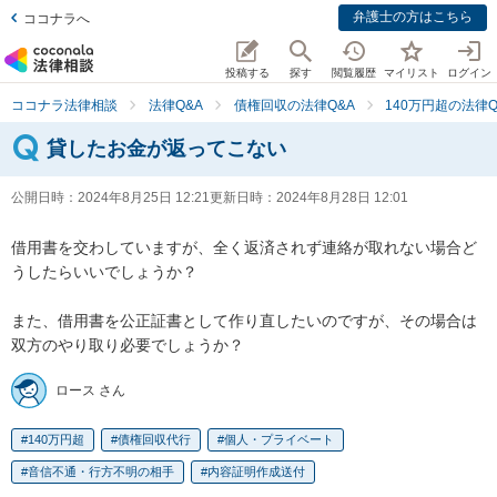
弁護士の方はこちら
ココナラへ
投稿する
探す
閲覧履歴
マイリスト
ログイン
ココナラ法律相談
法律Q&A
債権回収の法律Q&A
140万円超の法律Q
貸したお金が返ってこない
公開日時：
2024年8月25日 12:21
更新日時：
2024年8月28日 12:01
借用書を交わしていますが、全く返済されず連絡が取れない場合ど
うしたらいいでしょうか？

また、借用書を公正証書として作り直したいのですが、その場合は
双方のやり取り必要でしょうか？
ロース さん
140万円超
債権回収代行
個人・プライベート
音信不通・行方不明の相手
内容証明作成送付