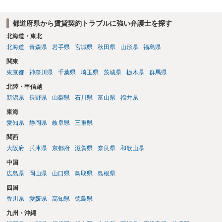
重視される要素ですので、貸主側にかなり具体的な事情と立退料など
がない限り、更新拒絶が認められるハードルは一般的に高いと考えら
都道府県から賃貸契約トラブルに強い弁護士を探す
れます。 建物が未登記であること自体は、賃貸借契約の有効性を直ち
に否定するものではなく、引渡しがされていれば賃貸借の効力は原則
北海道・東北
有効とされています。 今後の交渉では、①現在は普通借家契約が継続
北海道
青森県
岩手県
宮城県
秋田県
山形県
福島県
しており定期借家への変更に合意していないこと、②貸主側の事情
関東
（誰が所有者で誰が実際に住む予定か等）を具体的に書面で説明して
東京都
神奈川県
千葉県
埼玉県
茨城県
栃木県
群馬県
ほしいこと、③自分たちの居住継続の必要性を丁寧に伝えること、を
基本方針としたうえで、仮に一定時期の退去を検討する場合には、立
北陸・甲信越
退料・引越費用・原状回復費用負担などの条件を明確にした書面を作
新潟県
長野県
山梨県
石川県
富山県
福井県
成することが重要です。 契約書では、更新条項・解除条項・期間の定
東海
め・定期借家に関する記載の有無、これまでの更新時の合意内容
（「今回で最後」などの文言）が、借主不利な特約として無効になり
愛知県
静岡県
岐阜県
三重県
得るかどうかも含めて検討ポイントになりますので、署名押印前に内
関西
容を十分に確認し、不明点は弁護士に相談することをおすすめしま
大阪府
兵庫県
京都府
滋賀県
奈良県
和歌山県
す。
中国
広島県
岡山県
山口県
鳥取県
島根県
四国
香川県
愛媛県
高知県
徳島県
九州・沖縄