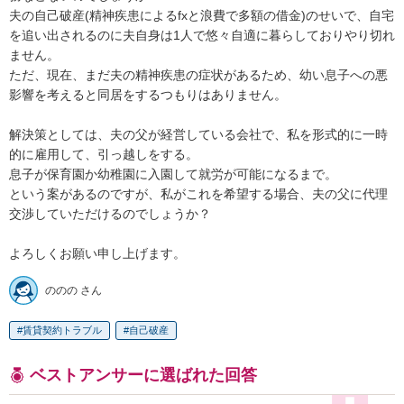
夫の自己破産(精神疾患によるfxと浪費で多額の借金)のせいで、自宅
を追い出されるのに夫自身は1人で悠々自適に暮らしておりやり切れ
ません。

ただ、現在、まだ夫の精神疾患の症状があるため、幼い息子への悪
影響を考えると同居をするつもりはありません。

解決策としては、夫の父が経営している会社で、私を形式的に一時
的に雇用して、引っ越しをする。

息子が保育園か幼稚園に入園して就労が可能になるまで。

という案があるのですが、私がこれを希望する場合、夫の父に代理
交渉していただけるのでしょうか？

よろしくお願い申し上げます。
ののの さん
賃貸契約トラブル
自己破産
ベストアンサーに選ばれた回答