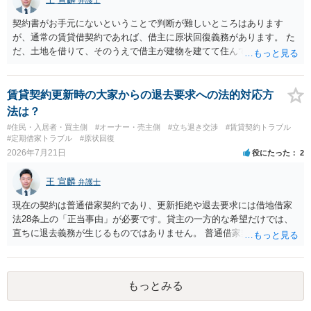
契約書がお手元にないということで判断が難しいところはあります
が、通常の賃貸借契約であれば、借主に原状回復義務があります。 た
だ、土地を借りて、そのうえで借主が建物を建てて住んでいたケース
とは異なり、地付き一戸建て住宅（貸主所有）自体を賃借していたの
であれば、建物を収去して土地を明渡す義務は原則生じないはずで
す。 その後、建物を平屋に立て替えた場合であっても、貸主の承諾を
賃貸契約更新時の大家からの退去要求への法的対応方
得ているのであれば、単純に費用を捻出した側に平屋の所有権が帰属
法は？
する、という話になるわけでもないように思います。 そのため、現
#住民・入居者・買主側
#オーナー・売主側
#立ち退き交渉
#賃貸契約トラブル
状、解体費用を負担することが明確な案件ではないため、まずは相手
#定期借家トラブル
#原状回復
に請求の根拠（なぜ当方が平屋の解体費用を負担しなければならない
2026年7月21日
役にたった
2
のか）を確認されてみてはいかがでしょうか。
王 宣麟
弁護士
現在の契約は普通借家契約であり、更新拒絶や退去要求には借地借家
法28条上の「正当事由」が必要です。貸主の一方的な希望だけでは、
直ちに退去義務が生じるものではありません。 普通借家契約から定期
借家契約への切り替えは、既存の普通借家契約を合意解約したうえで
新たな定期借家契約を締結する形になりますが、これは任意の合意が
前提であり、借主が同意しなければ成立しません。 12年間の居住実
もっとみる
績、子どもの学校や地域とのつながり、転居費用の準備が困難な事情
などは、借主側の強い居住継続の必要性として正当事由判断において