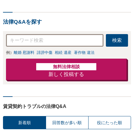
法律Q&Aを探す
検索
例）
離婚 慰謝料
誹謗中傷
相続 遺産
著作物 違法
無料法律相談
新しく投稿する
賃貸契約トラブルの法律Q&A
新着順
回答数が多い順
役にたった順