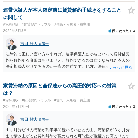
連帯保証人が本人確定前に賃貸解約手続きをすること
に関して
#契約解除
#賃貸契約トラブル
#住民・入居者・買主側
2026年8月3日
役にたった
3
吉田 雄大
弁護士
法律的に正しい言い方をすれば、連帯保証人だからといって賃貸借契
約を解約する権限はありません。解約できるのは亡くなられた本人の
法定相続人だけであるのが一応の建前です。他方、法律論はさてお
き、事実上であれ明渡が完了すれば賃貸人としてはそれ以上のことを
する動機づけがなくなります。 今回進められつつある手続はあくまで
も、建物を賃貸人に一日も早く明け渡すための便宜的方法として理解
家賃滞納の原因と全保連からの高圧的対応への対策
するのが良いと思います。またその方法で進めた方が、連帯保証人で
は？
あるお知り合いさんにとっても、自身の経済的負担を最小限に食い止
#賃料回収
#賃貸契約トラブル
#住民・入居者・買主側
められるため望ましいやり方だといえます。
2026年7月29日
役にたった
3
吉田 雄大
弁護士
１ヶ月分だけの滞納が約半年間続いていたとの由、滞納額が３ヶ月分
まで積み上がると契約解除が認められる可能性が飛躍的に高まります