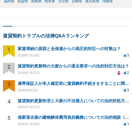
福岡県
佐賀県
長崎県
熊本県
大分県
宮崎県
鹿児島県
沖縄県
賃貸契約トラブルの法律Q&Aランキング
1
家賃滞納の原因と全保連からの高圧的対応への対策は？
3
2026年7月29日
2
賃貸契約更新時の大家からの退去要求への法的対応方法は？
2
2026年7月21日
3
連帯保証人が本人確定前に賃貸解約手続きをすることに関して
3
2026年8月3日
4
賃貸契約更新拒否と大家の不法侵入についての法的対処方法は？
2026年7月27日
5
借家退去後の建物解体費用負担義務についての法的相談（補足説明修正）
1
2026年7月25日