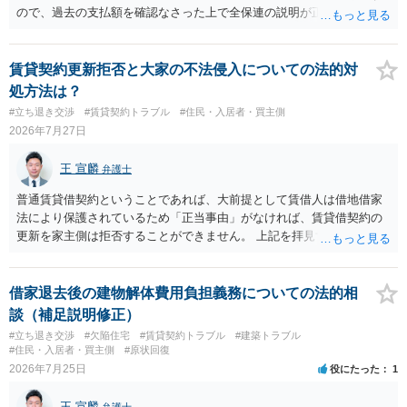
ので、過去の支払額を確認なさった上で全保連の説明が正しければ、
全部又は一部を支払うのが最善の方法です。 約半年間も放置されてい
た理由は気になるところですが、中身のある返答は期待できないと思
います。
賃貸契約更新拒否と大家の不法侵入についての法的対
処方法は？
#立ち退き交渉
#賃貸契約トラブル
#住民・入居者・買主側
2026年7月27日
王 宣麟
弁護士
普通賃貸借契約ということであれば、大前提として賃借人は借地借家
法により保護されているため「正当事由」がなければ、賃貸借契約の
更新を家主側は拒否することができません。 上記を拝見する限り、通
常どおり賃料を支払い続けている状況であれば、単に「部屋の内部を
定期確認させてもらないこと」が直ちに正当事由に当たるとは思えま
せんので、更新拒絶を拒否される方向性でよろしいかと存じます。 そ
借家退去後の建物解体費用負担義務についての法的相
の交渉の中で、一定の金銭をもらえれば退去には応じる旨交渉をして
談（補足説明修正）
みるのはいかがでしょうか。 過去に賃借人の許可なく無断で賃貸人が
#立ち退き交渉
#欠陥住宅
#賃貸契約トラブル
#建築トラブル
入室する行為自体は不法行為となり、また刑事的にも住居侵入罪が成
#住民・入居者・買主側
#原状回復
立する可能性がありますので、これを理由に一定の金銭賠償を求める
2026年7月25日
役にたった
1
のも一つでしょう。
王 宣麟
弁護士