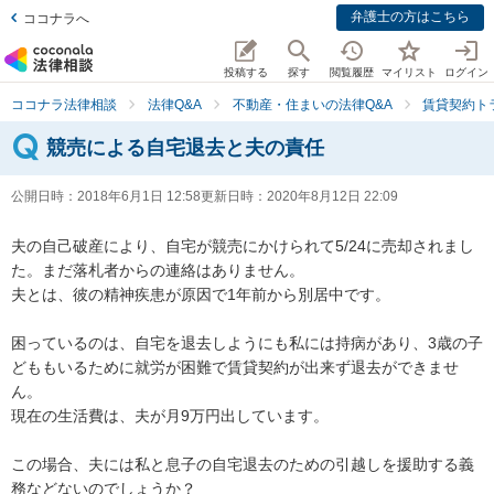
弁護士の方はこちら
ココナラへ
投稿する
探す
閲覧履歴
マイリスト
ログイン
ココナラ法律相談
法律Q&A
不動産・住まいの法律Q&A
賃貸契約ト
競売による自宅退去と夫の責任
公開日時：
2018年6月1日 12:58
更新日時：
2020年8月12日 22:09
夫の自己破産により、自宅が競売にかけられて5/24に売却されまし
た。まだ落札者からの連絡はありません。

夫とは、彼の精神疾患が原因で1年前から別居中です。

困っているのは、自宅を退去しようにも私には持病があり、3歳の子
どももいるために就労が困難で賃貸契約が出来ず退去ができませ
ん。

現在の生活費は、夫が月9万円出しています。

この場合、夫には私と息子の自宅退去のための引越しを援助する義
務などないのでしょうか？
