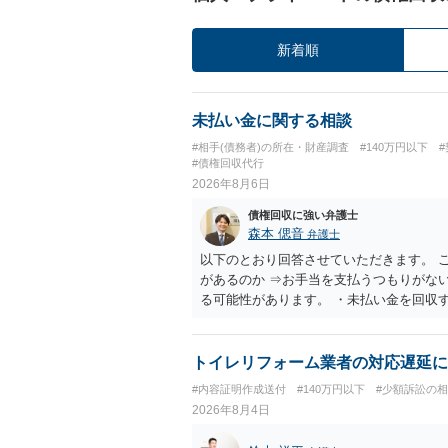
新着順
未払い金に関する相談
#相手(債務者)の所在・財産調査
#140万円以下
#債権回収代行
2026年8月6日
債権回収に強い弁護士
森本 偲音
弁護士
以下のとおり回答させていただきます。 
があるのか ⇒お手当を支払うつもりがな
る可能性があります。 ・未払い金を回収
行請求として３０万円を請求することが
であるため、公序良俗に反する契約とし
い可能性が高いです。 ・相手の氏名や住
トイレリフォーム業者の対応遅延に
続を利用する場合には、原則として相手方
#内容証明作成送付
#140万円以下
#少額訴訟の
2026年8月4日