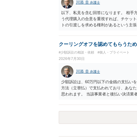
川添 圭
弁護士
以下、私見を含む回答になります。 相手
う代理購入の合意を重視すれば、チケット
トの引渡しを求める権利があるという主張
「相手方と一緒に行く」という合意も付随
ば、交際を終了させたことにより「一緒に
チケットを引き渡すべきといえるかは微妙
クーリングオフを認めてもらうため
致するのではないか、という判断に傾くこ
#少額訴訟の相談・依頼
#個人・プライベート
場合、交際を解消した2人が当日隣り合わ
2026年7月30日
ころです。一方、チケットがエリア指定の
し、そのチケットが入手困難であったり特
川添 圭
弁護士
当該チケットがチケット転売防止法に規定
場合には、チケット引渡し以外に選択肢が
少額訴訟は、60万円以下の金銭の支払い
は「当事者の合理的意思」がどこにあるの
方法（立替払）で支払われており、あなた
問題なので、弁護士によっても回答は異な
思われます。 当該事業者と後払い決済業
れますが、まずは後払い決済業者へ（原契
書を送り、もし訴訟や支払督促を行ってき
思います。弁護士会の相談センター等で、
ど）へ相談されることをお勧めします。