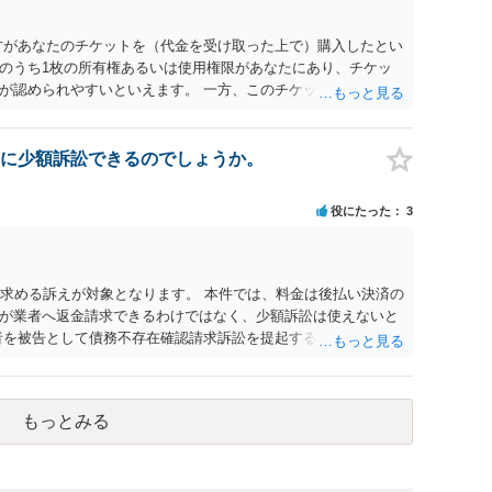
方があなたのチケットを（代金を受け取った上で）購入したとい
のうち1枚の所有権あるいは使用権限があなたにあり、チケッ
が認められやすいといえます。 一方、このチケット購入には
していたことを無視することができません。こちらを重視すれ
行く」という結果の実現に重大な障害が発生しており、当然に
であり、むしろ返金すべきとするのが当事者の合理的意思に合
に少額訴訟できるのでしょうか。
とになると思います。 例えば、当該チケットが座席指定である
せになることは避けたいという心理が働くことも無理からぬと
役にたった
3
アリーナ席であれば隣り合わせにならずに済むかもしれません
別席であったりすれば、判断は変わってくるかもしれません。
する特定興行入場券に該当し、券面上使用者が指定されている
ない場合もあるでしょう。 このように、本件の紛争は、法的に
を求める訴えが対象となります。 本件では、料金は後払い決済の
かを追求した解決が必要になると思われます。なかなか難しい
が業者へ返金請求できるわけではなく、少額訴訟は使えないと
るかもしれません。
者を被告として債務不存在確認請求訴訟を提起することも考えら
約のクーリング・オフの証拠の写しとともに）支払拒絶の通知
た場合には全面的に争う、というやり方がベターではないかと
消費者問題に強い弁護士（消費者保護委員会に所属しているな
もっとみる