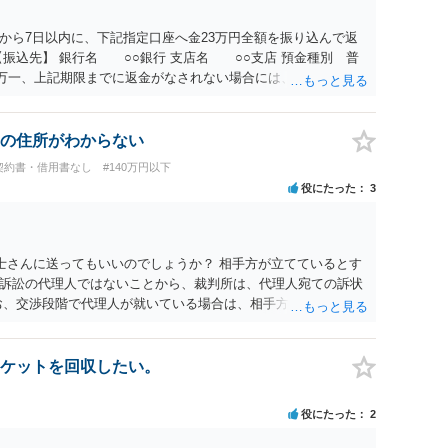
から7日以内に、下記指定口座へ金23万円全額を振り込んで返
振込先】 銀行名 ○○銀行 支店名 ○○支店 預金種別 普
○○○ 万一、上記期限までに返金がなされない場合には、貴殿には任
むを得ず、返還金23万円及びこれに対する遅延損害金の支払い
法的手続を直ちに講じます。 その際には、訴訟に要する費用そ
て請求する予定ですので、あらかじめ申し添えます。 本件は、
の住所がわからない
じた返還義務の履行を求めるものにすぎません。貴殿の仕入先
契約書・借用書なし
#140万円以下
、私に対する返還義務の発生や履行時期には何ら影響を及ぼす
役にたった
3
解決を不必要に遅延させることなく、誠意をもって速やかに返金
以上
士さんに送ってもいいのでしょうか？ 相手方が立てているとす
訴訟の代理人ではないことから、裁判所は、代理人宛ての訴状
お、交渉段階で代理人が就いている場合は、相手方（被告）の住
就いていたことを知らせると（訴状の記載内容から明らかな場
連絡し、引き続き訴訟も受任するかを聞いたうえで、受任の意
送達するのではなく、代理人に訴状の受領を促すこともありま
ケットを回収したい。
と、実際の本人性が明らかではありません。もちろん弁護士（２
も疑わしいのですが）も住所は明らかにしないでしょう。 何か
役にたった
2
、相手の住所等の情報を割り出していくしかないように思えま