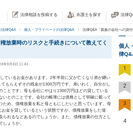
法律相談を投稿する
弁護士を探す
法律Q
法律Q&A
個人・プライベートの法律Q&A
法律Q&A「親族の会社への貸
債権放棄時のリスクと手続きについて教えてく
個人
律Q
24年9月4日 11:43
1
貸しているお金があります。2年半前に父が亡くなり弟が継い
てもらえずその残金が1300万円です。弟いわく、自分がし
2
のことです。母も会社にやはり1300万円ほどの貸している
ないとのことです。会社の帳簿には債務として明確に載って
3
つため、債権放棄を私と母ともにしたいと思っています。母
)にお金を貸しているという状態ですが、債権放棄をした場
取られるなどあるのでしょうか。また、債権放棄の仕方とし
4
でしょうか。