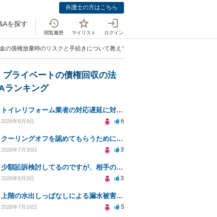
弁護士の方はこちら
&Aを探す
閲覧履歴
マイリスト
ログイン
付金の債権放棄時のリスクと手続きについて教えてください」
・プライベートの債権回収の法
&Aランキング
トイレリフォーム業者の対応遅延に対する法的措置相談
6
2026年8月4日
クーリングオフを認めてもらうために少額訴訟できるのでしょうか。
3
2026年7月30日
少額訟訴検討してるのですが、相手の住所がわからない
3
2026年8月3日
上階の水出しっぱなしによる漏水被害、130万円の回収方法を相談したい
5
2026年7月16日