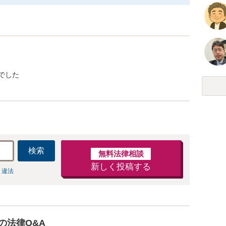
でした
検索
無料法律相談
新しく投稿する
 違法
の法律Q&A