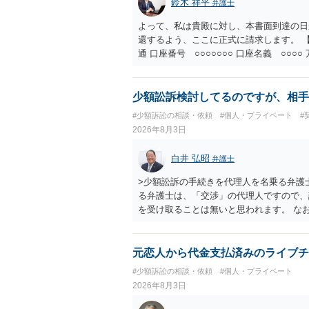
鈴木 祥平
弁護士
よって、私は貴殿に対し、本書面到達の日
還するよう、ここに正式に請求します。 【
通 口座番号 ○○○○○○○ 口座名義 ○
意に返金する意思がないものと判断し、や
を求める民事訴訟、支払督促その他必要な
の他法令上認められる金員についても併せ
少額訟訴検討してるのですが、相手
貴殿自らが契約を解約したことによって生
#少額訴訟の相談・依頼
#個人・プライベート
#
との取引関係や返金時期などの内部事情は
2026年8月3日
ものではありません。 これ以上、本件の
手続を履行されるよう、強く求めます。 
白井 弘昭
弁護士
>少額訟訴の手続きを代理人を名乗る弁護
る弁護士は、「交渉」の代理人ですので、
を受け取ることは無いと思われます。 な
所で訴状を作成提出し、裁判所に代理人が
合も）、裁判所が当該代理人弁護士に事前
志が明らかになったところで、直接被告に
元恋人から代金支払済みのライブチ
す。 ラインのやり取りでしか証拠がない
#少額訴訟の相談・依頼
#個人・プライベート
０万円の請求で代理人弁護士に委任するか
2026年8月3日
本人を示す事実（振込先などの情報）から
す。 以上、ご参考まで。