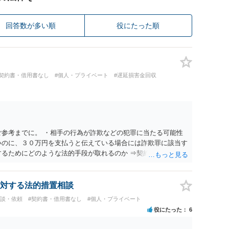
回答数が多い順
役にたった順
#契約書・借用書なし
#個人・プライベート
#遅延損害金回収
ご参考までに。 ・相手の行為が詐欺などの犯罪に当たる可能性
いのに、３０万円を支払うと伝えている場合には詐欺罪に該当す
するためにどのような法的手段が取れるのか ⇒契約に基づく履
考えられますが、 パパ活の契約は、売春防止法に抵触する契約
て 民法上無効（民法９０条）となるため、相手方に請求できな
所が分からない状態でも対応可能なのか ⇒訴訟等の裁判上の手
対する法的措置相談
の住所・氏名を把握している必要があります。
相談・依頼
#契約書・借用書なし
#個人・プライベート
役にたった
6