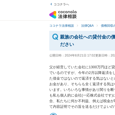
ココナラへ
ココナラ法律相談
法律Q&A
債権回収の
親族の会社への貸付金の
ださい
公開日時：
2024年8月21日 17:02
更新日時：
20
父が経営していた会社に1300万円ほど
でいるのですが、今年の2月以降返済をし
た借金ではないので返済する気はないと
お金があり、そちらも全く返済する気は
います。いろいろな事情があり関りを断
も私も個人的に会社(一応株式会社です
合、私たちに何か不利益、例えば税金が
て内容証明でその旨を送るだけでよいの