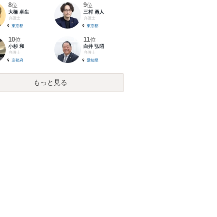
8
9
位
位
大橋 卓生
三村 勇人
弁護士
弁護士
東京都
東京都
10
11
位
位
小杉 和
白井 弘昭
弁護士
弁護士
京都府
愛知県
もっと見る