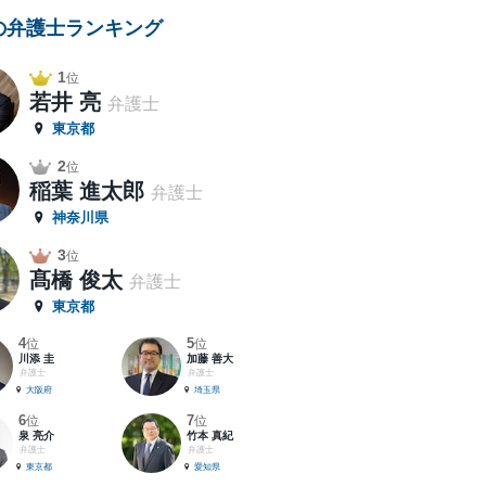
の弁護士ランキング
1
位
若井 亮
弁護士
東京都
2
位
稲葉 進太郎
弁護士
神奈川県
3
位
髙橋 俊太
弁護士
東京都
4
5
位
位
川添 圭
加藤 善大
弁護士
弁護士
大阪府
埼玉県
6
7
位
位
泉 亮介
竹本 真紀
弁護士
弁護士
東京都
愛知県