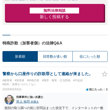
無料法律相談
新しく投稿する
特殊詐欺（加害者側）の法律Q&A
新着順
回答数が多い順
役にたった順
警察から口座作りの詐欺罪として連絡が来ました。
#被害者
#加害者
#特殊詐欺
#冤罪・無実・正当防衛
#不起訴
#前科・前歴をつけたくない
2026年8月6日
役にたった
2
刑事事件に強い弁護士
井上 祐司
弁護士
個別の取り調べの前に切羽詰まった状況下で、インターネットの一般