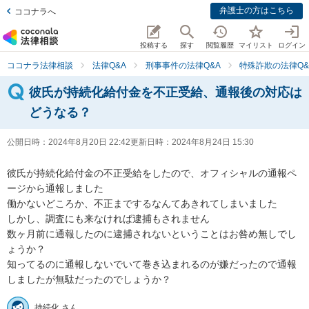
弁護士の方はこちら
ココナラへ
投稿する
探す
閲覧履歴
マイリスト
ログイン
ココナラ法律相談
法律Q&A
刑事事件の法律Q&A
特殊詐欺の法律Q&
彼氏が持続化給付金を不正受給、通報後の対応は
どうなる？
公開日時：
2024年8月20日 22:42
更新日時：
2024年8月24日 15:30
彼氏が持続化給付金の不正受給をしたので、オフィシャルの通報ペ
ージから通報しました

働かないどころか、不正までするなんてあきれてしまいました

しかし、調査にも来なければ逮捕もされません

数ヶ月前に通報したのに逮捕されないということはお咎め無しでし
ょうか？

知ってるのに通報しないでいて巻き込まれるのが嫌だったので通報
しましたが無駄だったのでしょうか？
持続化 さん