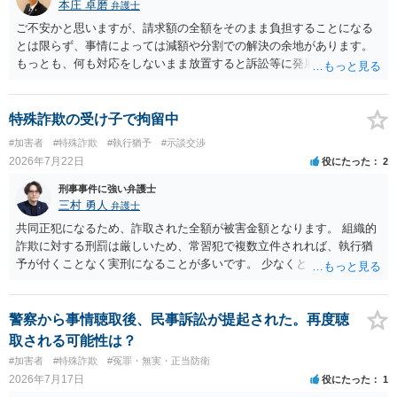
本庄 卓磨
弁護士
ご不安かと思いますが、請求額の全額をそのまま負担することになる
とは限らず、事情によっては減額や分割での解決の余地があります。
もっとも、何も対応をしないまま放置すると訴訟等に発展してしまう
可能性がありますので、お早めに弁護士にご相談されることをおすす
めします。
特殊詐欺の受け子で拘留中
#加害者
#特殊詐欺
#執行猶予
#示談交渉
2026年7月22日
役にたった
2
刑事事件に強い弁護士
三村 勇人
弁護士
共同正犯になるため、詐取された全額が被害金額となります。 組織的
詐欺に対する刑罰は厳しいため、常習犯で複数立件されれば、執行猶
予が付くことなく実刑になることが多いです。 少なくとも、執行猶予
を狙うのであれば、被害弁済を行うことがマストになるかと思いま
す。 弁護士を介して共犯者数人で被害弁済を行うこともあります。 保
釈申請については、共犯なので、全て公判請求されるまで難しいです
警察から事情聴取後、民事訴訟が提起された。再度聴
が、個別具体的な事情により異なります。 弁護方針により、結果が変
取される可能性は？
わるため、刑事事件に精通している弁護人を選任されることをお勧め
#加害者
#特殊詐欺
#冤罪・無実・正当防衛
いたします。
2026年7月17日
役にたった
1