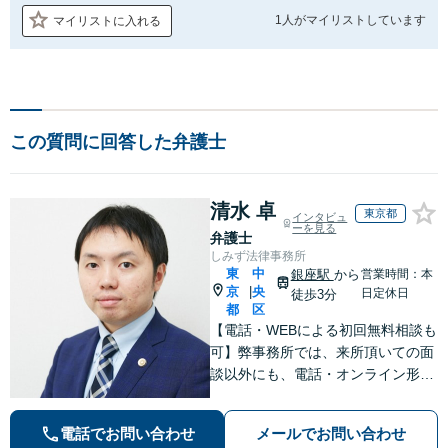
1人が
マイリストしています
マイリストに入れる
この質問に回答した弁護士
清水 卓
東京都
インタビュ
ーを見る
弁護士
しみず法律事務所
東
中
銀座駅
から
営業時間：本
京
央
|
日定休日
徒歩3分
都
区
【電話・WEBによる初回無料相談も
可】弊事務所では、来所頂いての面
談以外にも、電話・オンライン形式
での初回無料相談も実施中。すぐに
弁護士にご相談頂くことで、今のご
電話でお問い合わせ
メールでお問い合わせ
不安が和らぐとともに、問題解決の