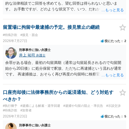
的な法律相談でご回答を求めても、望む回答は得られないと思いま
す。 お手数ですが、どのような状況下で、いつ、だれからどのような
経緯で口座の提供を頼まれ開設したか、それによる詐欺等の収益がど
の程度だと聞いているのかということについて、お近くで詳細な法律
相談を受けられたうえで対処方法を探された方がよいと思われます。
留置場に拘留中最逮捕の予定。接見禁止の継続
一般論でいえば、任意取り調べの場合、ＩＣレコーダーを持参して取
#特殊詐欺
#接見・面会
り調べ内容を録音することは必須だと考えます。
2026年7月27日
役にたった
2
刑事事件に強い弁護士
井上 祐司
弁護士
余罪がある場合、最初の勾留満期（通常は勾留延長されるので勾留開
始から20日後）に処分保留で釈放、ただちに再逮捕という流れが通常
です。 再逮捕後は、おそらく再び再度の勾留時に検察官が接見禁止を
請求し、そのまま接見禁止決定となる流れです。
口座売却後に法律事務所からの返済通知、どう対処す
べきか？
#執行猶予
#逮捕による解雇・退学回避
#逮捕や勾留の阻止・準抗告
#示談交渉
#特殊詐欺
#加害者
2026年7月23日
役にたった
5
刑事事件に強い弁護士