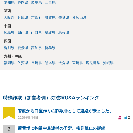
愛知県
静岡県
岐阜県
三重県
関西
大阪府
兵庫県
京都府
滋賀県
奈良県
和歌山県
中国
広島県
岡山県
山口県
鳥取県
島根県
四国
香川県
愛媛県
高知県
徳島県
九州・沖縄
福岡県
佐賀県
長崎県
熊本県
大分県
宮崎県
鹿児島県
沖縄県
特殊詐欺（加害者側）の法律Q&Aランキング
1
警察から口座作りの詐欺罪として連絡が来ました。
2
2026年8月6日
2
留置場に拘留中最逮捕の予定。接見禁止の継続