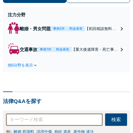
ために前に進むことができます。
注力分野
離婚・男女問題
【初回相談無料】
事例1件
料金表有
【電話・オンライ
ン相談対応】あな
たにとって有利な
交通事故
【重大後遺障害・死亡事案
事例7件
料金表有
条件で離婚ができ
などの実績多数】「被害者
るよう、経験豊富
救済を第一に」一日でも早
な弁護士が多角的
他6分野を表示
く日常を取り戻せるよう、
な視点でアドバイ
私が力になります【初回相
ス「親権・監護
談無料】【電話・オンライ
権・面会交流に実
ン相談対応】「スピード対
績あり」子の引渡
応・納得できる解決を」
し・認知・親子関
「刑事裁判のニーズにも対
係不存在確認など
法律Q&Aを探す
応」【休日・夜間相談可】
もご相談下さい
【子連れ相談可】
検索
例）
離婚 慰謝料
誹謗中傷
相続 遺産
著作物 違法