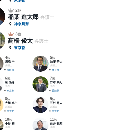
東京都
2
位
稲葉 進太郎
弁護士
神奈川県
3
位
髙橋 俊太
弁護士
東京都
4
5
位
位
川添 圭
加藤 善大
弁護士
弁護士
大阪府
埼玉県
6
7
位
位
泉 亮介
竹本 真紀
弁護士
弁護士
東京都
愛知県
8
9
位
位
大橋 卓生
三村 勇人
弁護士
弁護士
東京都
東京都
10
11
位
位
小杉 和
白井 弘昭
弁護士
弁護士