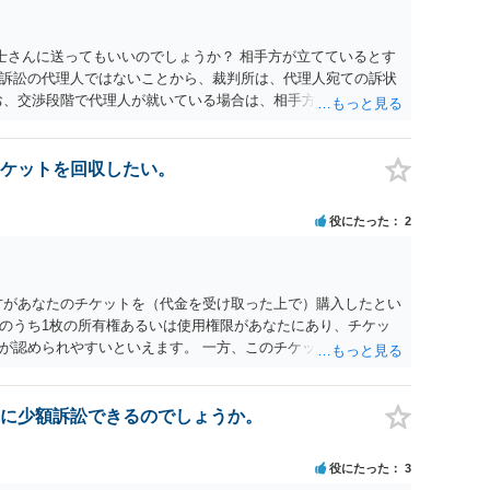
以上
士さんに送ってもいいのでしょうか？ 相手方が立てているとす
訴訟の代理人ではないことから、裁判所は、代理人宛ての訴状
お、交渉段階で代理人が就いている場合は、相手方（被告）の住
就いていたことを知らせると（訴状の記載内容から明らかな場
連絡し、引き続き訴訟も受任するかを聞いたうえで、受任の意
送達するのではなく、代理人に訴状の受領を促すこともありま
ケットを回収したい。
と、実際の本人性が明らかではありません。もちろん弁護士（２
も疑わしいのですが）も住所は明らかにしないでしょう。 何か
役にたった
2
、相手の住所等の情報を割り出していくしかないように思えま
方があなたのチケットを（代金を受け取った上で）購入したとい
のうち1枚の所有権あるいは使用権限があなたにあり、チケッ
が認められやすいといえます。 一方、このチケット購入には
していたことを無視することができません。こちらを重視すれ
行く」という結果の実現に重大な障害が発生しており、当然に
であり、むしろ返金すべきとするのが当事者の合理的意思に合
に少額訴訟できるのでしょうか。
とになると思います。 例えば、当該チケットが座席指定である
せになることは避けたいという心理が働くことも無理からぬと
役にたった
3
アリーナ席であれば隣り合わせにならずに済むかもしれません