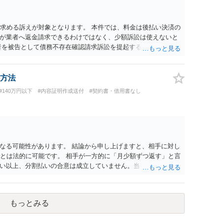
別席であったりすれば、判断は変わってくるかもしれません。
する特定興行入場券に該当し、券面上使用者が指定されている
ない場合もあるでしょう。 このように、本件の紛争は、法的に
を求める訴えが対象となります。 本件では、料金は後払い決済の
かを追求した解決が必要になると思われます。なかなか難しい
が業者へ返金請求できるわけではなく、少額訴訟は使えないと
るかもしれません。
者を被告として債務不存在確認請求訴訟を提起することも考えら
約のクーリング・オフの証拠の写しとともに）支払拒絶の通知
た場合には全面的に争う、というやり方がベターではないかと
消費者問題に強い弁護士（消費者保護委員会に所属しているな
方法
#140万円以下
#内容証明作成送付
#契約書・借用書なし
なる可能性があります。 結論から申し上げますと、相手に対し
ことは法的に可能です。 相手が一方的に「月少額ずつ返す」と言
い以上、分割払いの合意は成立していません。当初の返済期日
があります。 具体的には、以下の手順で進めるのが効果的で
ayのメッセージ等で「分割払いには同意していないため、残額の
 相手の本名・住所の確認：応じない場合に法的手段（少額訴訟
もっとみる
。分からない場合は、まず本名や住所の特定を進めてくださ
h2等）の事実も踏まえ、応じない場合は法的措置を辞さない姿勢で