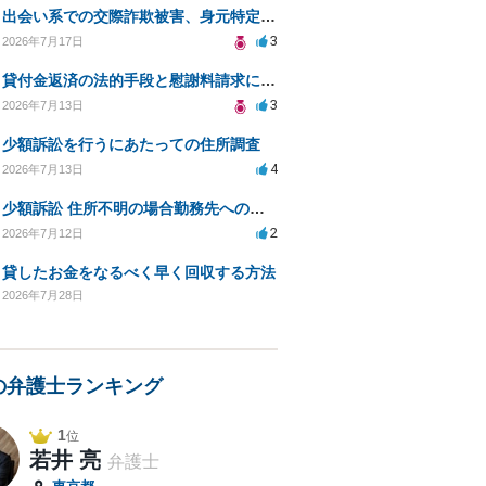
出会い系での交際詐欺被害、身元特定と返金請求の方法は？
3
2026年7月17日
貸付金返済の法的手段と慰謝料請求について
3
2026年7月13日
少額訴訟を行うにあたっての住所調査
4
2026年7月13日
少額訴訟 住所不明の場合勤務先への書類送達は可能？
2
2026年7月12日
貸したお金をなるべく早く回収する方法
2026年7月28日
の弁護士ランキング
1
位
若井 亮
弁護士