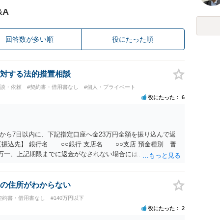
&A
回答数が多い順
役にたった順
対する法的措置相談
相談・依頼
#契約書・借用書なし
#個人・プライベート
役にたった
6
から7日以内に、下記指定口座へ金23万円全額を振り込んで返
振込先】 銀行名 ○○銀行 支店名 ○○支店 預金種別 普
○○○ 万一、上記期限までに返金がなされない場合には、貴殿には任
むを得ず、返還金23万円及びこれに対する遅延損害金の支払い
法的手続を直ちに講じます。 その際には、訴訟に要する費用そ
て請求する予定ですので、あらかじめ申し添えます。 本件は、
の住所がわからない
じた返還義務の履行を求めるものにすぎません。貴殿の仕入先
契約書・借用書なし
#140万円以下
、私に対する返還義務の発生や履行時期には何ら影響を及ぼす
役にたった
2
解決を不必要に遅延させることなく、誠意をもって速やかに返金