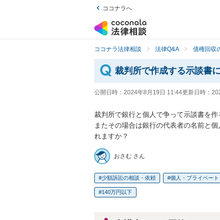
ココナラへ
ココナラ法律相談
法律Q&A
債権回収の
裁判所で作成する示談書
公開日時：
2024年8月19日 11:44
更新日時：
20
裁判所で銀行と個人で争って示談書を作
またその場合は銀行の代表者の名前と個
れますか？
おさむ さん
少額訴訟の相談・依頼
個人・プライベート
140万円以下