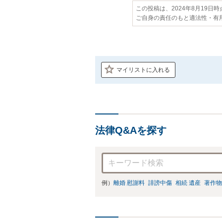
この投稿は、2024年8月19日
ご自身の責任のもと適法性・有
マイリストに入れる
法律Q&Aを探す
例）
離婚 慰謝料
誹謗中傷
相続 遺産
著作物