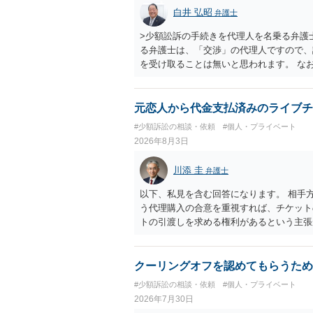
手続を履行されるよう、強く求めます。 
白井 弘昭
弁護士
>少額訟訴の手続きを代理人を名乗る弁護
る弁護士は、「交渉」の代理人ですので、
を受け取ることは無いと思われます。 な
所で訴状を作成提出し、裁判所に代理人が
合も）、裁判所が当該代理人弁護士に事前
志が明らかになったところで、直接被告に
元恋人から代金支払済みのライブチ
す。 ラインのやり取りでしか証拠がない
#少額訴訟の相談・依頼
#個人・プライベート
０万円の請求で代理人弁護士に委任するか
2026年8月3日
本人を示す事実（振込先などの情報）から
す。 以上、ご参考まで。
川添 圭
弁護士
以下、私見を含む回答になります。 相手
う代理購入の合意を重視すれば、チケット
トの引渡しを求める権利があるという主張
「相手方と一緒に行く」という合意も付随
ば、交際を終了させたことにより「一緒に
チケットを引き渡すべきといえるかは微妙
クーリングオフを認めてもらうため
致するのではないか、という判断に傾くこ
#少額訴訟の相談・依頼
#個人・プライベート
場合、交際を解消した2人が当日隣り合わ
2026年7月30日
ころです。一方、チケットがエリア指定の