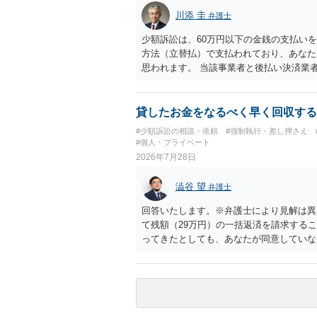
し、そのチケットが入手困難であったり特
川添 圭
弁護士
当該チケットがチケット転売防止法に規定
場合には、チケット引渡し以外に選択肢が
少額訴訟は、60万円以下の金銭の支払い
は「当事者の合理的意思」がどこにあるの
方法（立替払）で支払われており、あなた
問題なので、弁護士によっても回答は異な
思われます。 当該事業者と後払い決済業
れますが、まずは後払い決済業者へ（原契
書を送り、もし訴訟や支払督促を行ってき
思います。弁護士会の相談センター等で、
貸したお金をなるべく早く回収する
ど）へ相談されることをお勧めします。
#少額訴訟の相談・依頼
#強制執行・差し押さえ
#個人・プライベート
2026年7月28日
澁谷 望
弁護士
回答いたします。※弁護士により見解は異
て残額（29万円）の一括返済を請求する
ってきたとしても、あなたが同意していな
も過ぎているため、一括返済を求める権利
す。 分割拒否と一括請求の通知：PayP
一括払いを求める」旨を明確に伝えます。
など）をとるには、相手の身元が必要です
い。 相手が購入した高額商品（Switc