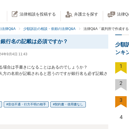
法律相談を投稿する
弁護士を探す
法律Q
法律Q&A
少額訴訟の相談・依頼の法律Q&A
法律Q&A「裁判所で作成す
に銀行名の記載は必須ですか？
少額
ンキ
24年9月4日 11:43
1
る場合は手書きになることはあるのでしょうか？

人方の名前が記載されると思うのですが銀行名も必ず記載さ
2
3
音信不通・行方不明の相手
契約書・借用書なし
4