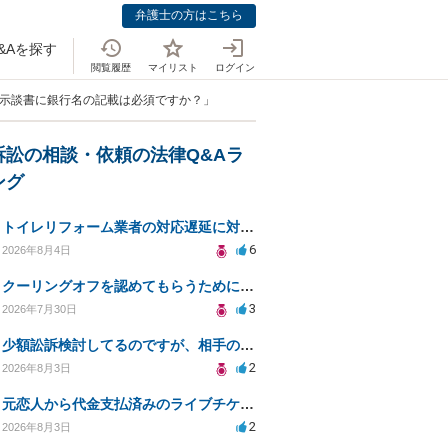
弁護士の方はこちら
&Aを探す
閲覧履歴
マイリスト
ログイン
る示談書に銀行名の記載は必須ですか？」
訴訟の相談・依頼の法律Q&Aラ
ング
トイレリフォーム業者の対応遅延に対する法的措置相談
6
2026年8月4日
クーリングオフを認めてもらうために少額訴訟できるのでしょうか。
3
2026年7月30日
少額訟訴検討してるのですが、相手の住所がわからない
2
2026年8月3日
元恋人から代金支払済みのライブチケットを回収したい。
2
2026年8月3日