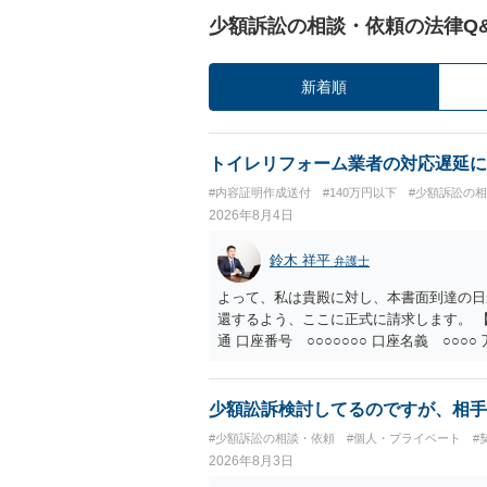
少額訴訟の相談・依頼の法律Q
新着順
トイレリフォーム業者の対応遅延に
#内容証明作成送付
#140万円以下
#少額訴訟の
2026年8月4日
鈴木 祥平
弁護士
よって、私は貴殿に対し、本書面到達の日
還するよう、ここに正式に請求します。 【
通 口座番号 ○○○○○○○ 口座名義 ○
意に返金する意思がないものと判断し、や
を求める民事訴訟、支払督促その他必要な
の他法令上認められる金員についても併せ
少額訟訴検討してるのですが、相手
貴殿自らが契約を解約したことによって生
#少額訴訟の相談・依頼
#個人・プライベート
#
との取引関係や返金時期などの内部事情は
2026年8月3日
ものではありません。 これ以上、本件の