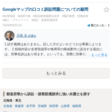
と存じます。発信者情報開示請求が進むと、投稿に使った回線の契約
者のところに、意見照会がなされます。アカウント情報開示の場合
Googleマップの口コミ訴訟問題についての疑問
は、アカウントの登録メールに意見照会がなされます。 また、された
#名誉毀損
#誹謗中傷
#発信者情報開示請求
#風評被害・営業妨害
場合賠償金はいくらでしょうか。 →ケースバイケースであり、数万円
#個人・プライベート
#訴訟・損害賠償請求
から１００万単位まで様々でしょう。裁判外であれば交渉して相手方
2026年8月1日
役にたった
1
の請求額から減額することを試みることとなるでしょう。
川添 圭
弁護士
1.話す義務はありません。話した方がよいかどうかは事案によりま
す。 2.投稿内容が名誉毀損罪や侮辱罪の構成要件に該当する場合に
は、刑事告訴はあり得ます。といっても、実際に刑事告訴に動くかど
うかは事案によります。 3.これも事案によりますが、半年から1年程度
です。Googleは電話番号の開示請求もできることが多いので、少しで
も特定可能になるよう、複数ルートで開示請求が行われることが多い
もっとみる
です。さらにいえば、利用者からの口コミ投稿の場合、開示請求者は
ある程度対象者を特定できている（ただし証拠による裏付けか必要な
ので発信者情報開示請求をする）というケースが比較的多いと思われ
ます。
都道府県から訴訟・損害賠償請求に強い弁護士を探す
北海道・東北
北海道
青森県
岩手県
宮城県
秋田県
山形県
福島県