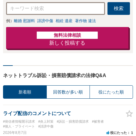
検索
例）
離婚 慰謝料
誹謗中傷
相続 遺産
著作物 違法
無料法律相談
新しく投稿する
ネットトラブル訴訟・損害賠償請求の法律Q&A
新着順
回答数が多い順
役にたった順
ライブ配信のコメントについて
#発信者情報開示請求
#炎上対策
#訴訟・損害賠償請求
#被害者
#個人・プライベート
#誹謗中傷
2026年8月7日
役にたった
1