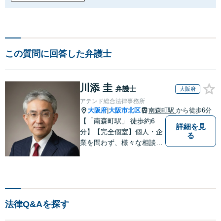
この質問に回答した弁護士
川添 圭
弁護士
大阪府
アテンド総合法律事務所
大阪府
大阪市北区
南森町駅
から徒歩6分
|
【「南森町駅」 徒歩約6
詳細を見
分】【完全個室】個人・企
る
業を問わず、様々な相談を
受け付けております。解決
へ向けて、適切なアドバイ
スをさせていただきます。
法律Q&Aを探す