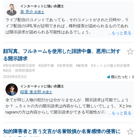
インターネットに強い弁護士
泉 亮介
弁護士
ライブ配信のコメントであっても，そのコメントがされた日時や，ラ
イブ配信のURL等が証明できれば，権利侵害が認められるものであれ
ば開示請求が認められる可能性はあるでしょう。
顔写真、フルネームを使用した誹謗中傷、悪用に対す
る開示請求
#発信者情報開示請求
#誹謗中傷
#名誉毀損
#被害者
#ネット上の個人特定被害
#訴訟・損害賠償請求
2026年8月5日
役にたった
1
インターネットに強い弁護士
稲葉 進太郎
弁護士
全てが同じ人物の犯行かは分かりませんが、開示請求は可能でしょう
か？ →５ｃｈの方の開示請求は内容からして難しいでしょう。 XとIns
tagramの方は内容からして開示請求ができる可能性が高いでしょう。
ただ、アカウントが削除されていると開示請求は失敗する可能性が高
いでしょう。７月中にアカウントが削除されている場合、今から進め
ても失敗する可能性が高いように思われます。 相手を特定できた場
知的障害者と言う文言が名誉毀損か名誉感情の侵害に
合、相手に全ての弁護士費用を負担させることは可能でしょうか？ →