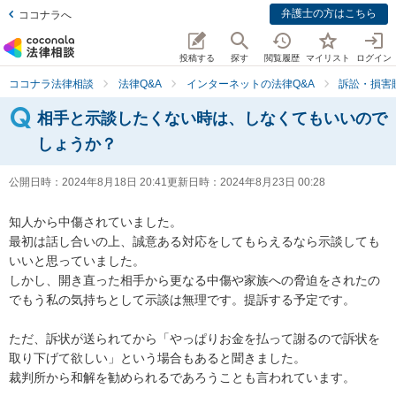
弁護士の方はこちら
ココナラへ
投稿する
探す
閲覧履歴
マイリスト
ログイン
ココナラ法律相談
法律Q&A
インターネットの法律Q&A
訴訟・損害
相手と示談したくない時は、しなくてもいいので
しょうか？
公開日時：
2024年8月18日 20:41
更新日時：
2024年8月23日 00:28
知人から中傷されていました。

最初は話し合いの上、誠意ある対応をしてもらえるなら示談しても
いいと思っていました。

しかし、開き直った相手から更なる中傷や家族への脅迫をされたの
でもう私の気持ちとして示談は無理です。提訴する予定です。

ただ、訴状が送られてから「やっぱりお金を払って謝るので訴状を
取り下げて欲しい」という場合もあると聞きました。

裁判所から和解を勧められるであろうことも言われています。
