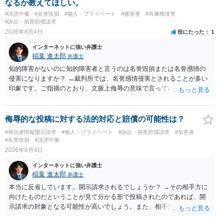
なるか教えてほしい。
訴訟外の交渉で相手方が認めれば負担させることができるでしょう。
#誹謗中傷
#名誉毀損
#個人・プライベート
#被害者
#肖像権侵害
訴訟で判決となった場合は、実際の弁護士費用が認められる場合と認
#訴訟・損害賠償請求
められない場合があり何ともいえないところでしょう。
2026年8月4日
役にたった
1
インターネットに強い弁護士
稲葉 進太郎
弁護士
知的障害がないのに知的障害者と言うのは名誉毀損または名誉感情の
侵害になりますか？ →裁判所では、名誉感情侵害とされることが多い
印象です。ご指摘のとおり、文脈上侮辱の意味で言っている点も加味
されていると思います。
侮辱的な投稿に対する法的対応と賠償の可能性は？
#発信者情報開示請求
#個人・プライベート
#訴訟・損害賠償請求
#加害者
#名誉毀損
#誹謗中傷
2026年8月4日
インターネットに強い弁護士
稲葉 進太郎
弁護士
本当に反省しています。開示請求されるでしょうか？ →その相手方に
向けたものだということが見て分かる形で投稿されたのであれば、開
示請求の対象となる可能性が高いでしょう。また、相手方の投稿した
文章からすると、実際に発信者情報開示請求がなされる可能性がある