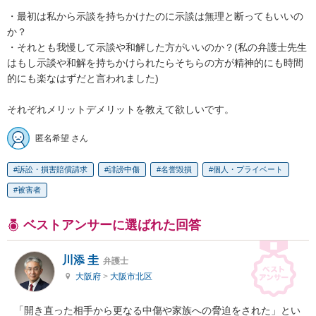
・最初は私から示談を持ちかけたのに示談は無理と断ってもいいの
か？

・それとも我慢して示談や和解した方がいいのか？(私の弁護士先生
はもし示談や和解を持ちかけられたらそちらの方が精神的にも時間
的にも楽なはずだと言われました)

それぞれメリットデメリットを教えて欲しいです。
匿名希望 さん
訴訟・損害賠償請求
誹謗中傷
名誉毀損
個人・プライベート
被害者
ベストアンサーに選ばれた回答
川添 圭
弁護士
大阪府
>
大阪市北区
「開き直った相手から更なる中傷や家族への脅迫をされた」とい