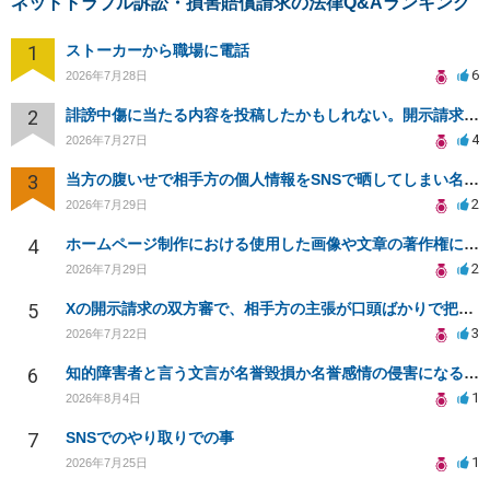
ネットトラブル訴訟・損害賠償請求の法律Q&Aランキング
1
ストーカーから職場に電話
6
2026年7月28日
2
誹謗中傷に当たる内容を投稿したかもしれない。開示請求や民事刑事裁判に発展しうるのか教えて欲しい。
4
2026年7月27日
3
当方の腹いせで相手方の個人情報をSNSで晒してしまい名誉毀損させてしまったかもしれない
2
2026年7月29日
4
ホームページ制作における使用した画像や文章の著作権について
2
2026年7月29日
5
Xの開示請求の双方審で、相手方の主張が口頭ばかりで把握しきれません
3
2026年7月22日
6
知的障害者と言う文言が名誉毀損か名誉感情の侵害になるか教えてほしい。
1
2026年8月4日
7
SNSでのやり取りでの事
1
2026年7月25日