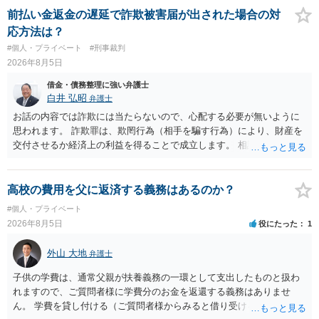
くれるため、弁護士へ自己破産を任せれば解決します。
前払い金返金の遅延で詐欺被害届が出された場合の対
応方法は？
#個人・プライベート
#刑事裁判
2026年8月5日
借金・債務整理に強い弁護士
白井 弘昭
弁護士
お話の内容では詐欺には当たらないので、心配する必要が無いように
思われます。 詐欺罪は、欺罔行為（相手を騙す行為）により、財産を
交付させるか経済上の利益を得ることで成立します。 相談者さんは、
お金が返金できないというだけで、何ら相手を騙していません。 です
ので、詐欺罪の実行行為性が無く罪に問うことはできません。 おそら
く、相手が真実を話せば警察も取り合わないと思いますが、虚偽の内
高校の費用を父に返済する義務はあるのか？
容を述べた場合は、捜査はあるかもしれません。 ただし、捜査におい
#個人・プライベート
て、真実を説明すれば、「ちゃんと返しなさいよ」程度の注意で済む
2026年8月5日
役にたった
1
ことだと思われます。 また、返せるお金が無いのであれば、返せない
のは致し方ありません。真摯に分割して支払うことを相手に告げてい
外山 大地
弁護士
くのみでしょう。 以上、ご参考まで。
子供の学費は、通常父親が扶養義務の一環として支出したものと扱わ
れますので、ご質問者様に学費分のお金を返還する義務はありませ
ん。 学費を貸し付ける（ご質問者様からみると借り受ける）といった