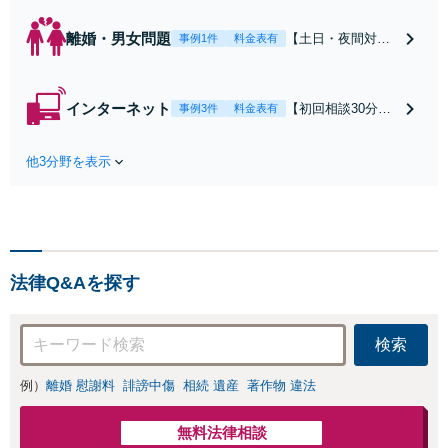
離婚・男女問題
【土日・夜間対応
事例1件
料金表有
可】【初回相談30
分無料】「相手方
から書面を提示さ
インターネット
【初回相談30分無
事例3件
料金表有
れたら、サインす
料】状況に応じて
る前にご相談を」
手段を使い分け、
経験豊富な弁護士
他3分野を表示
適切な方法で投稿
が全力で交渉にあ
の削除・発信者情
たります！相手方
報開示請求をおこ
と直接話す精神的
ないます「企業や
負担を軽減「弁護
お店の風評被害対
士の交渉で慰謝料
策／売り上げ低下
金額アップ／減額
法律Q&Aを探す
防止のために尽
交渉も対応可」
力」加害者側の対
【完全個室対応】
応可：開示請求の
検索
意見照会が来たと
きの対処法、被害
例）
離婚 慰謝料
誹謗中傷
相続 遺産
著作物 違法
者との示談交渉
無料法律相談