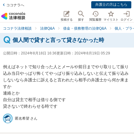
弁護士の方はこちら
ココナラへ
投稿する
探す
閲覧履歴
マイリスト
ログイン
ココナラ法律相談
法律Q&A
借金・債務整理の法律Q&A
個人・プラ
個人間で貸すと言って貸さなかった時
公開日時：
2024年8月18日 16:36
更新日時：
2024年8月19日 05:29
例えばネットで知り合った人とメールや前日までやり取りして振り
込み当日やっぱり怖くてやっぱり振り込みしないと伝えて振り込み
しないなら弁護士に訴えると言われたら相手の弁護士から何か来ま
すか

連絡とか

自分は貸主で相手は借りる側です

貸さないで終わらせる時です
匿名希望 さん