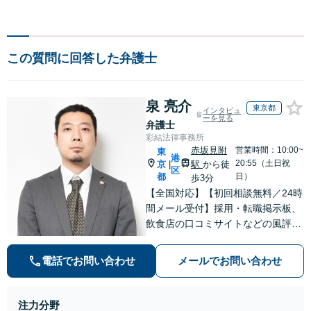
この質問に回答した弁護士
泉 亮介
東京都
インタビュ
ーを見る
弁護士
彩結法律事務所
赤坂見附
営業時間：10:00~
東
港
20:55（土日祝
京
駅
から徒
|
区
都
日）
歩3分
【全国対応】【初回相談無料／24時
間メール受付】採用・転職掲示板、
飲食店の口コミサイトなどの風評被
害対策など実績あり！【刑事】犯罪
の種類を問わず相談可。可能な限り
電話でお問い合わせ
メールでお問い合わせ
早期対応で駆けつけサポート【労
働】不当解雇・残業代請求はおまか
せください
注力分野