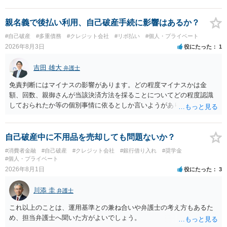
合意がない限りは、法的に返す義務があると主張するのは難しいでし
ょう。
親名義で後払い利用、自己破産手続に影響はあるか？
#自己破産
#多重債務
#クレジット会社
#リボ払い
#個人・プライベート
2026年8月3日
役にたった
1
吉田 雄大
弁護士
免責判断にはマイナスの影響があります。どの程度マイナスかは金
額、回数、親御さんが当該決済方法を採ることについてどの程度認識
しておられたか等の個別事情に依るとしか言いようがありません。 と
もあれ、依頼しておられる弁護士さんに直ちに具体的状況をお伝えに
なって相談し、善後策を考えることをお勧めします。
自己破産中に不用品を売却しても問題ないか？
#消費者金融
#自己破産
#クレジット会社
#銀行借り入れ
#奨学金
#個人・プライベート
2026年8月1日
役にたった
3
川添 圭
弁護士
これ以上のことは、運用基準との兼ね合いや弁護士の考え方もあるた
め、担当弁護士へ聞いた方がよいでしょう。