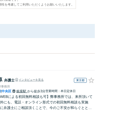
用性を考慮してご利用いただくようお願いいたします。
卓
弁護士
インタビューを見る
東京都
律事務所
都
中央区
銀座駅
から徒歩3分
営業時間：本日定休日
|
WEBによる初回無料相談も可】弊事務所では、来所頂いて
外にも、電話・オンライン形式での初回無料相談も実施
に弁護士にご相談頂くことで、今のご不安が和らぐととも