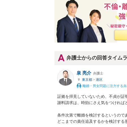
弁護士からの回答タイム
泉 亮介
弁護士
東京都
>
港区
離婚・男女問題に注力する弁
証拠を拝見していないため、不貞が証
謝料請求は、時効にさえ気をつければど
条件次第で離婚を検討するというので
どこまでの責任追及するかを検討する