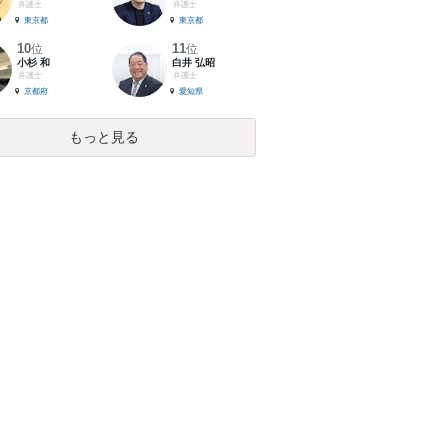
弁護士
弁護士
東京都
東京都
10
11
位
位
小杉 和
白井 弘昭
弁護士
弁護士
京都府
愛知県
もっと見る