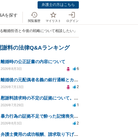
弁護士の方はこちら
&Aを探す
閲覧履歴
マイリスト
ログイン
する離婚拒否と今後の戦略について相談したい」
慰謝料の法律Q&Aランキング
離婚時の公正証書の内容について
6
2026年8月3日
離婚後の元配偶者名義の銀行通帳とカードの処分方法について
2
2026年7月13日
慰謝料請求時の不定の証拠について。効力があるのか知りたい。
1
2026年7月29日
暴力行為の証拠不足で酔った記憶喪失が認められるか？
2
2026年8月3日
弁護士費用の成功報酬、請求取り下げで減額可能か？