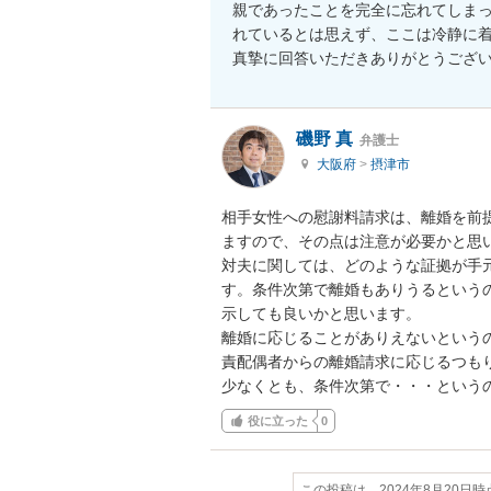
親であったことを完全に忘れてしま
れているとは思えず、ここは冷静に着
真摯に回答いただきありがとうござ
磯野 真
弁護士
大阪府
>
摂津市
相手女性への慰謝料請求は、離婚を前
ますので、その点は注意が必要かと思い
対夫に関しては、どのような証拠が手
す。条件次第で離婚もありうるという
示しても良いかと思います。

離婚に応じることがありえないという
責配偶者からの離婚請求に応じるつもり
少なくとも、条件次第で・・・という
役に立った
0
この投稿は、2024年8月20日