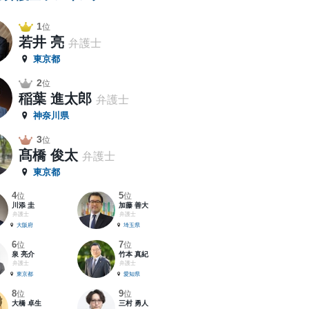
1
位
若井 亮
弁護士
東京都
2
位
稲葉 進太郎
弁護士
神奈川県
3
位
髙橋 俊太
弁護士
東京都
4
5
位
位
川添 圭
加藤 善大
弁護士
弁護士
大阪府
埼玉県
6
7
位
位
泉 亮介
竹本 真紀
弁護士
弁護士
東京都
愛知県
8
9
位
位
大橋 卓生
三村 勇人