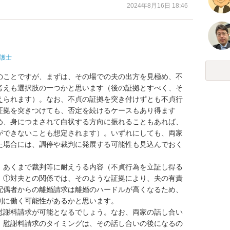
2024年8月16日 18:46
護士
のことですが、まずは、その場での夫の出方を見極め、不
考えも選択肢の一つかと思います（後の証拠とすべく、そ
えられます）。なお、不貞の証拠を突き付けずとも不貞行
証拠を突きつけても、否定を続けるケースもあり得ます
め、身につまされて白状する方向に振れることもあれば、
ができないことも想定されます）。いずれにしても、両家
た場合には、調停や裁判に発展する可能性も見込んでおく
、あくまで裁判等に耐えうる内容（不貞行為を立証し得る
　①対夫との関係では、そのような証拠により、夫の有責
配偶者からの離婚請求は離婚のハードルが高くなるため、
に働く可能性があるかと思います。

慰謝料請求が可能となるでしょう。なお、両家の話し合い
、慰謝料請求のタイミングは、その話し合いの後になるの