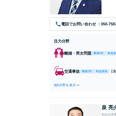
に、問題
電話でお問い合わせ
注力分野
離婚・男女問題
事例1件
料金
交通事故
【
事例7件
料金表有
第
ま
他6分野を表示
ー
応
泉 亮
彩結法律