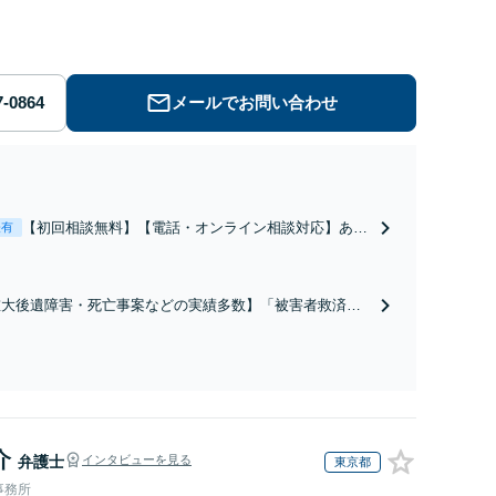
解決のために前に進むことができます。
メールでお問い合わせ
【初回相談無料】【電話・オンライン相談対応】あな
表有
たにとって有利な条件で離婚ができるよう、経験豊富
な弁護士が多角的な視点でアドバイス「親権・監護
権・面会交流に実績あり」子の引渡し・認知・親子関
重大後遺障害・死亡事案などの実績多数】「被害者救済を
係不存在確認などもご相談下さい【子連れ相談可】
一に」一日でも早く日常を取り戻せるよう、私が力になり
す【初回相談無料】【電話・オンライン相談対応】「スピ
ド対応・納得できる解決を」「刑事裁判のニーズにも対
」【休日・夜間相談可】
介
弁護士
インタビューを見る
東京都
事務所