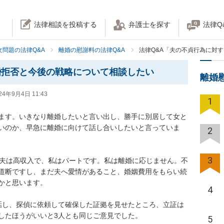
法律相談を投稿する
弁護士を探す
法律Q
女問題の法律Q&A
離婚の慰謝料の法律Q&A
法律Q&A「夫の不貞行為に対
婚拒否と今後の戦略について相談したい
離婚
24年9月4日 11:43
1
ます。いきなり離婚したいと言い出し、勝手に別居して女と
いのか、早急に離婚に向けて話し合いしたいと言っていま
2
3
。夫は高収入で、私はパートです。私は離婚に応じません。不
道断ですし、まだ夫へ愛情があること、婚姻費用をもらい続
と思います。

4
話し、探偵に依頼して確保した証拠を見せたところ、立証は
したほうがいいと3人とも同じご意見でした。

5