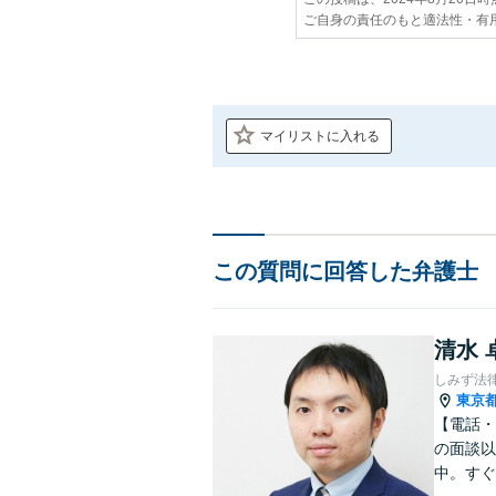
ご自身の責任のもと適法性・有
マイリストに入れる
この質問に回答した弁護士
清水 
しみず法
東京
【電話・
の面談以
中。すぐ