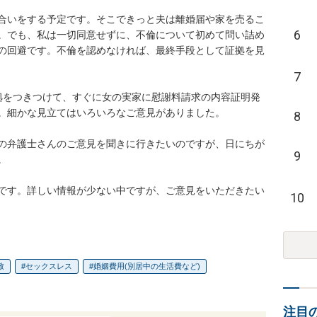
合いをする予定です。そこできっと夫は離婚届や家を売るこ
6
。でも、私は一切同意せずに、不倫について初めて問い詰め
の回避です。不倫を認めなければ、最終手段として証拠を見
7
拠をつきつけて、すぐに女の実家に慰謝料請求の内容証明発
。細かな見立てはいろいろなご意見がありました。

8
の弁護士さんのご意見を聞きに行きたいのですが、日にちが
9


です。詳しい情報が少ない中ですが、ご意見をいただきたい
10
致
セックスレス
婚姻費用(別居中の生活費など)
注目