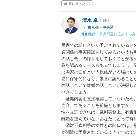
役に立った
1
清水 卓
弁護士
東京都
>
中央区
離婚・男女問題に注力する弁
両家での話し合いが予定されていると
貞関係の事実確認をしてみるというお
の話し合いの録音をしておくことが考
為を認めるケースもあるでしょうし、
（両家の面前という親族がいる場のた
逆に保守的になり、素直に認めること
の話し合いで離婚の話し合いが決裂し
べきでしょう。

　証拠内容を直接確認していないため
内容）であることを前提としますが、
性を立証できれば、裁判実務上、有責
離婚を望んでいないあなたにとって有利
　②対不貞相手の女性との関係では、
が間近に予定されているようですので